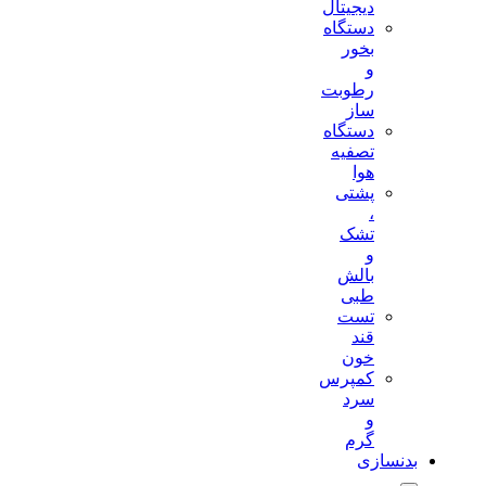
دیجیتال
دستگاه
بخور
و
رطوبت
ساز
دستگاه
تصفیه
هوا
پشتی
،
تشک
و
بالش
طبی
تست
قند
خون
کمپرس
سرد
و
گرم
بدنسازی