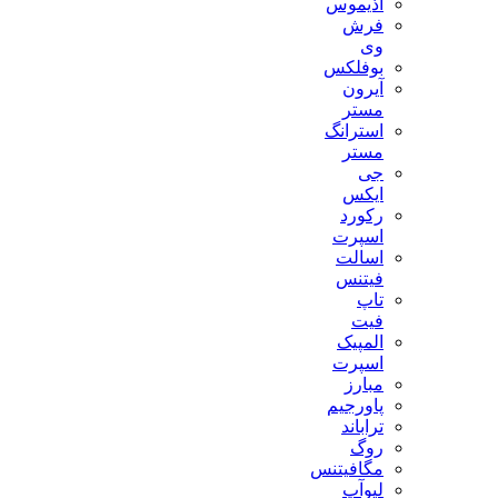
آذیموس
فرش
وی
بوفلکس
آیرون
مستر
استرانگ
مستر
جی
ایکس
رکورد
اسپرت
اسالت
فیتنس
تاپ
فیت
المپیک
اسپرت
مبارز
پاورجیم
تراباند
روگ
مگافیتنس
لیوآپ