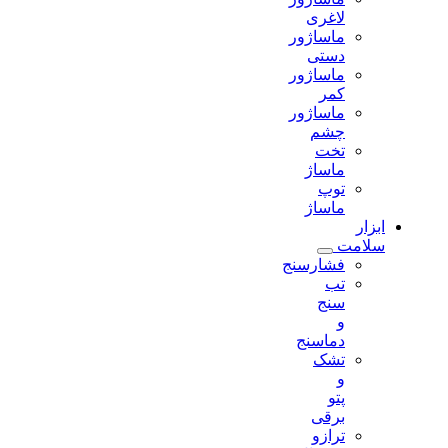
لاغری
ماساژور
دستی
ماساژور
کمر
ماساژور
چشم
تخت
ماساژ
توپ
ماساژ
ابزار
سلامت
فشارسنج
تب
سنج
و
دماسنج
تشک
و
پتو
برقی
ترازو