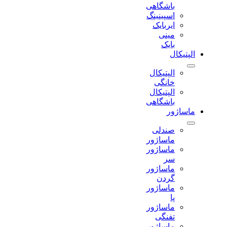
باشگاهی
اسپینینگ
ایربایک
مینی
بایک
الپتیکال
الپتیکال
خانگی
الپتیکال
باشگاهی
ماساژور
صندلی
ماساژور
ماساژور
سر
ماساژور
گردن
ماساژور
پا
ماساژور
تفنگی
ماساژور