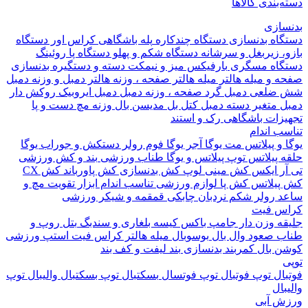
بندی کالاها
ازی
اه بدنسازی
دستگاه چندکاره
پله باشگاهی
کراس اور
دستگاه
 زیربغل و سرشانه
دستگاه شکم و پهلو
دستگاه پا
روئینگ
اه مسگری
بارفیکس
میز و نیمکت
دسته و دستگیره بدنسازی
 و میله هالتر
میله هالتر
صفحه ، وزنه هالتر
دمبل و وزنه
دمبل
ضلعی
دمبل گرد
صفحه ، وزنه دمبل
دمبل ایروبیک روکش دار
 متغیر
دسته دمبل
کتل بل
مدیسن بال
وزنه مچ دست و پا
زات باشگاهی
رک و استند
 اندام
و پیلاتس
مت یوگا
آجر یوگا
فوم رولر
دستکش و جوراب یوگا
 پیلاتس
توپ پیلاتس و یوگا
طناب ورزشی
بند و کش ورزشی
ر ایکس
کش مینی لوپ
کش بدنسازی
کش پاورباند
کش CX
یلاتس
کش پا
لوازم ورزشی تناسب اندام
ابزار تقویت مچ و
د
رولر شکم
نردبان چابکی
قمقمه و شیکر ورزشی
 فیت
ه وزن دار
جامپ باکس
کیسه بلغاری و سندبگ
بتل روپ و
 صعود
وال بال
بوسوبال
میله هالتر کراس فیت
استپ ورزشی
 بال
کمربند بدنسازی
بند لیفت و کف بند
ال
توپ فوتبال
توپ فوتسال
بسکتبال
توپ بسکتبال
والیبال
توپ
ال
 آبی