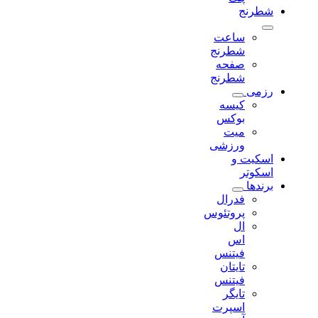
شطرنج
ساعت
شطرنج
صفحه
شطرنج
رزمی
کیسه
بوکس
میت
ورزشی
اسکیت و
اسکوتر
برندها
فدرال
پروتئوس
ال
اس
فیتنس
تایتان
فیتنس
تایگر
اسپرت