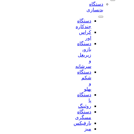
دستگاه
بدنسازی
دستگاه
چندکاره
کراس
اور
دستگاه
بازو،
زیربغل
و
سرشانه
دستگاه
شکم
و
پهلو
دستگاه
پا
روئینگ
دستگاه
مسگری
بارفیکس
میز