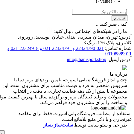
{{value}}
ت‌نام
 صبر کنید...
را در شبکه‌های اجتماعی دنبال کنید:
 تهران، میدان منیریه، ابتدای خیابان ابوسعید، روبروی
 پلاک 176، زنگ 3
ه تماس:
021-22324790 و 22324791-021 و 22324918-021 و
0919888
 ایمیل:
info@banisport.shop
اره ما
 انداز فروشگاه‌ بانی اسپرت، تامین برندهای برتر دنیا با
ویس منحصر به فرد و قیمت مناسب برای مشتریان است. این
موعه با بیش از یک دهه فعالیت تجاری، با دقت در انتخاب
ولات و تولید کنندگان برتر و برگزیده سال با بهترین کیفیت مواد
ساخت را برای مشتریان خود فراهم می‌کند.
اده از مطالب فروشگاه بانی اسپرت فقط برای مقاصد
اری و با ذکر منبع بلامانع است.
احی و سئو سایت توسط
سایت‌ساز بساز
×