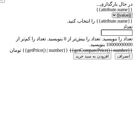
ل بارگذاری...
 را بنویسید.
تعداد را بیش‌تر از 0 بنویسید.
تعداد را کم‌تر از
1000 بنویسید.
{{getPrice() | number}} تومان
راف
افزودن به سبد خرید