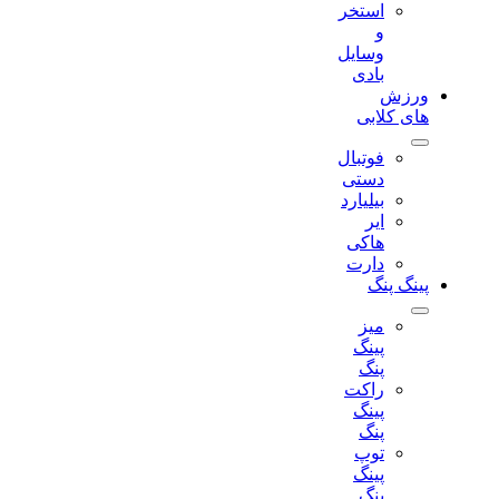
استخر
و
وسایل
بادی
ورزش
های کلابی
فوتبال
دستی
بیلیارد
ایر
هاکی
دارت
پینگ پنگ
میز
پینگ
پنگ
راکت
پینگ
پنگ
توپ
پینگ
پنگ