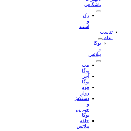
باشگاهی
رک
و
استند
تناسب
اندام
یوگا
و
پیلاتس
مت
یوگا
آجر
یوگا
فوم
رولر
دستکش
و
جوراب
یوگا
حلقه
پیلاتس