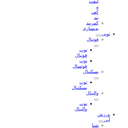
لیفت
و
کف
بند
کمربند
بدنسازی
توپی
فوتبال
توپ
فوتبال
توپ
فوتسال
بسکتبال
توپ
بسکتبال
والیبال
توپ
والیبال
ورزش
آبی
شنا