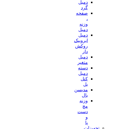
دمبل
گرد
صفحه
،
وزنه
دمبل
دمبل
ایروبیک
روکش
دار
دمبل
متغیر
دسته
دمبل
کتل
بل
مدیسن
بال
وزنه
مچ
دست
و
پا
تجهیزات