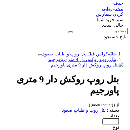
ف
 و نهایی
دن سفارش
د خرید شما
لی است.
 جستجو:
خانه
کراس فیت
بتل روپ و طناب صعود
بتل روپ روکش دار 9 متری پاورجیم
بتل روپ روکش دار 9 متری
پاورجیم
از {{model.count}}
دسته :
بتل روپ و طناب صعود
تعداد
نوع