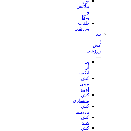
توپ
پیلاتس
و
یوگا
طناب
ورزشی
بند
و
کش
ورزشی
تی
آر
ایکس
کش
مینی
لوپ
کش
بدنسازی
کش
پاورباند
کش
CX
کش