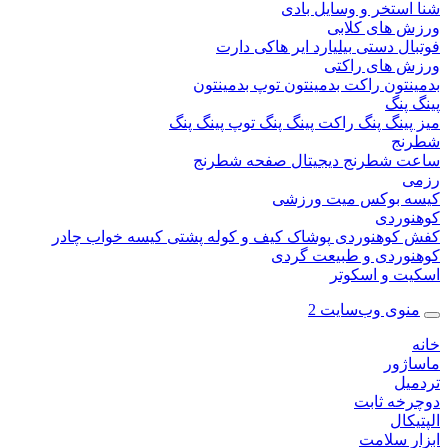
ستخر و وسایل بادی
 های کلابی
ال دستی
بیلیارد
ایر هاکی
دارت
 های راکتی
نتون
راکت بدمینتون
توپ بدمینتون
پنگ
ینگ پنگ
راکت پینگ پنگ
توپ پینگ پنگ
نج
 شطرنج دیجیتال
صفحه شطرنج
 بوکس
میت ورزشی
وردی
کوهنوردی
پوشاک
کیف و کوله پشتی
کیسه خواب
چادر
وردی و طبیعت گردی
ت و اسکوتر
وی وب‌سایت 2
ژور
یل
خه ثابت
کال
ر سلامت