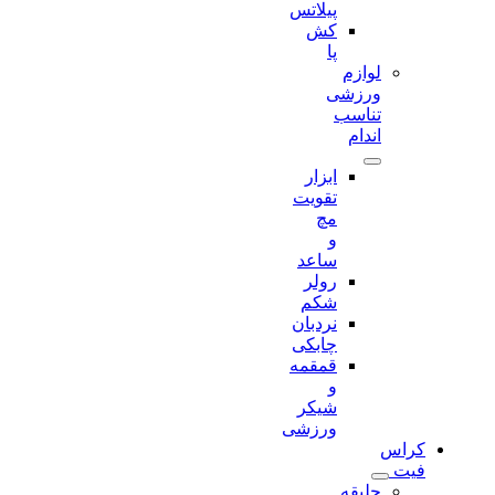
پیلاتس
کش
پا
لوازم
ورزشی
تناسب
اندام
ابزار
تقویت
مچ
و
ساعد
رولر
شکم
نردبان
چابکی
قمقمه
و
شیکر
ورزشی
کراس
فیت
جلیقه