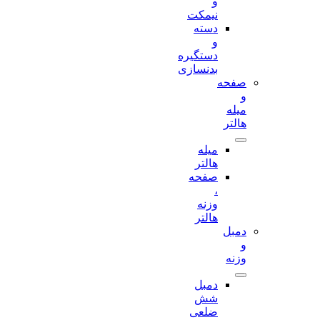
و
نیمکت
دسته
و
دستگیره
بدنسازی
صفحه
و
میله
هالتر
میله
هالتر
صفحه
،
وزنه
هالتر
دمبل
و
وزنه
دمبل
شش
ضلعی