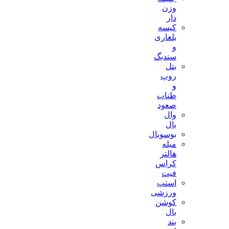
وزن
دار
کیسه
بلغاری
و
سندبگ
بتل
روپ
و
طناب
صعود
وال
بال
بوسوبال
میله
هالتر
کراس
فیت
استپ
ورزشی
کوشن
بال
بند