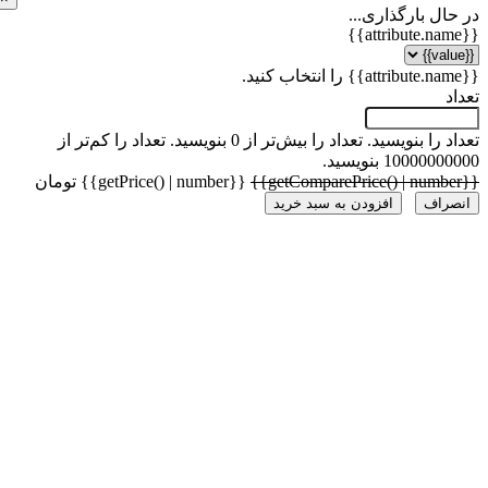
ل بارگذاری...
 را بنویسید.
تعداد را بیش‌تر از 0 بنویسید.
تعداد را کم‌تر از
1000 بنویسید.
{{getPrice() | number}} تومان
راف
افزودن به سبد خرید