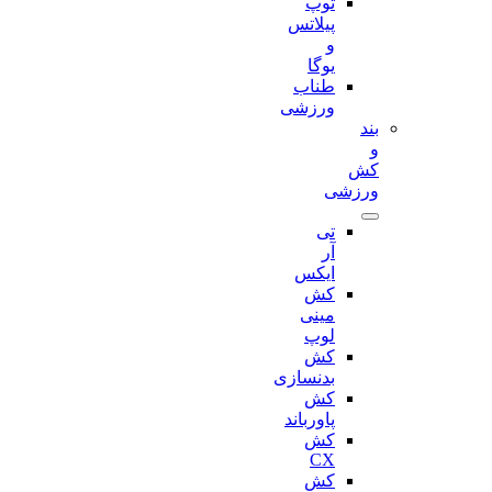
توپ
پیلاتس
و
یوگا
طناب
ورزشی
بند
و
کش
ورزشی
تی
آر
ایکس
کش
مینی
لوپ
کش
بدنسازی
کش
پاورباند
کش
CX
کش