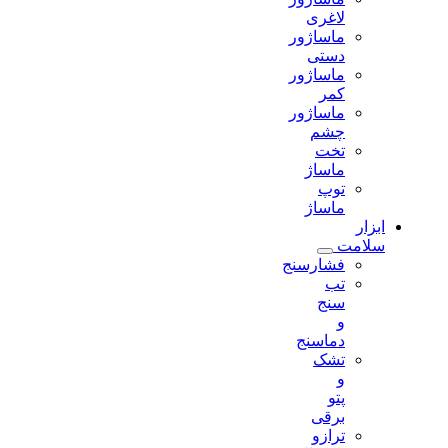
لاغری
ماساژور
دستی
ماساژور
کمر
ماساژور
چشم
تخت
ماساژ
توپ
ماساژ
ابزار
سلامت
فشارسنج
تب
سنج
و
دماسنج
تشک
و
پتو
برقی
ترازو