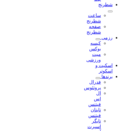
شطرنج
ساعت
شطرنج
صفحه
شطرنج
رزمی
کیسه
بوکس
میت
ورزشی
اسکیت و
اسکوتر
برندها
فدرال
پروتئوس
ال
اس
فیتنس
تایتان
فیتنس
تایگر
اسپرت