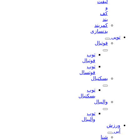
لیفت
و
کف
بند
کمربند
بدنسازی
توپی
فوتبال
توپ
فوتبال
توپ
فوتسال
بسکتبال
توپ
بسکتبال
والیبال
توپ
والیبال
ورزش
آبی
شنا