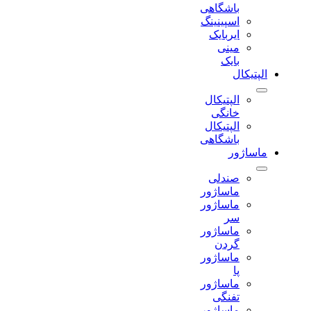
باشگاهی
اسپینینگ
ایربایک
مینی
بایک
الپتیکال
الپتیکال
خانگی
الپتیکال
باشگاهی
ماساژور
صندلی
ماساژور
ماساژور
سر
ماساژور
گردن
ماساژور
پا
ماساژور
تفنگی
ماساژور