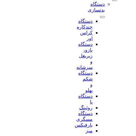
دستگاه
بدنسازی
دستگاه
چندکاره
کراس
اور
دستگاه
بازو،
زیربغل
و
سرشانه
دستگاه
شکم
و
پهلو
دستگاه
پا
روئینگ
دستگاه
مسگری
بارفیکس
میز