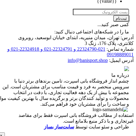
{{value}}
ت‌نام
 صبر کنید...
را در شبکه‌های اجتماعی دنبال کنید:
 تهران، میدان منیریه، ابتدای خیابان ابوسعید، روبروی
 پلاک 176، زنگ 3
ه تماس:
021-22324790 و 22324791-021 و 22324918-021 و
0919888
 ایمیل:
info@banisport.shop
اره ما
 انداز فروشگاه‌ بانی اسپرت، تامین برندهای برتر دنیا با
ویس منحصر به فرد و قیمت مناسب برای مشتریان است. این
موعه با بیش از یک دهه فعالیت تجاری، با دقت در انتخاب
ولات و تولید کنندگان برتر و برگزیده سال با بهترین کیفیت مواد
ساخت را برای مشتریان خود فراهم می‌کند.
اده از مطالب فروشگاه بانی اسپرت فقط برای مقاصد
اری و با ذکر منبع بلامانع است.
احی و سئو سایت توسط
سایت‌ساز بساز
×