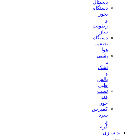
دیجیتال
دستگاه
بخور
و
رطوبت
ساز
دستگاه
تصفیه
هوا
پشتی
،
تشک
و
بالش
طبی
تست
قند
خون
کمپرس
سرد
و
گرم
بدنسازی