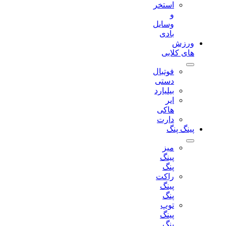
استخر
و
وسایل
بادی
ورزش
های کلابی
فوتبال
دستی
بیلیارد
ایر
هاکی
دارت
پینگ پنگ
میز
پینگ
پنگ
راکت
پینگ
پنگ
توپ
پینگ
پنگ