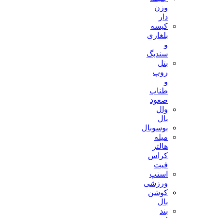
وزن
دار
کیسه
بلغاری
و
سندبگ
بتل
روپ
و
طناب
صعود
وال
بال
بوسوبال
میله
هالتر
کراس
فیت
استپ
ورزشی
کوشن
بال
بند