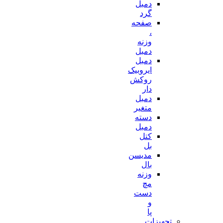
دمبل
گرد
صفحه
،
وزنه
دمبل
دمبل
ایروبیک
روکش
دار
دمبل
متغیر
دسته
دمبل
کتل
بل
مدیسن
بال
وزنه
مچ
دست
و
پا
تجهیزات