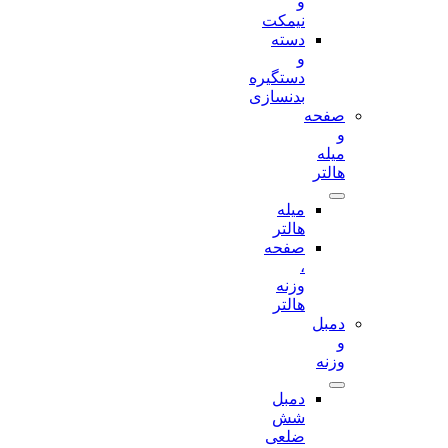
و
نیمکت
دسته
و
دستگیره
بدنسازی
صفحه
و
میله
هالتر
میله
هالتر
صفحه
،
وزنه
هالتر
دمبل
و
وزنه
دمبل
شش
ضلعی