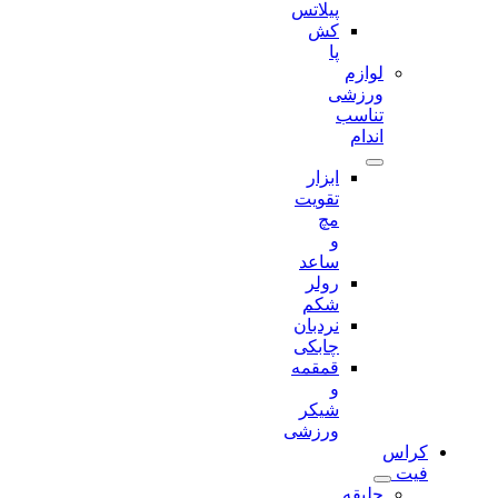
پیلاتس
کش
پا
لوازم
ورزشی
تناسب
اندام
ابزار
تقویت
مچ
و
ساعد
رولر
شکم
نردبان
چابکی
قمقمه
و
شیکر
ورزشی
کراس
فیت
جلیقه