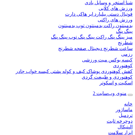
ستخر و وسایل بادی
 های کلابی
ال دستی
بیلیارد
ایر هاکی
دارت
 های راکتی
نتون
راکت بدمینتون
توپ بدمینتون
پنگ
ینگ پنگ
راکت پینگ پنگ
توپ پینگ پنگ
نج
 شطرنج دیجیتال
صفحه شطرنج
 بوکس
میت ورزشی
وردی
کوهنوردی
پوشاک
کیف و کوله پشتی
کیسه خواب
چادر
وردی و طبیعت گردی
ت و اسکوتر
وی وب‌سایت 2
ژور
یل
خه ثابت
کال
ر سلامت