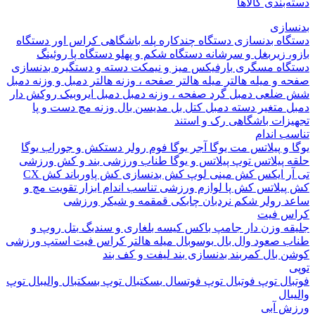
بندی کالاها
ازی
اه بدنسازی
دستگاه چندکاره
پله باشگاهی
کراس اور
دستگاه
 زیربغل و سرشانه
دستگاه شکم و پهلو
دستگاه پا
روئینگ
اه مسگری
بارفیکس
میز و نیمکت
دسته و دستگیره بدنسازی
 و میله هالتر
میله هالتر
صفحه ، وزنه هالتر
دمبل و وزنه
دمبل
ضلعی
دمبل گرد
صفحه ، وزنه دمبل
دمبل ایروبیک روکش دار
 متغیر
دسته دمبل
کتل بل
مدیسن بال
وزنه مچ دست و پا
زات باشگاهی
رک و استند
 اندام
و پیلاتس
مت یوگا
آجر یوگا
فوم رولر
دستکش و جوراب یوگا
 پیلاتس
توپ پیلاتس و یوگا
طناب ورزشی
بند و کش ورزشی
ر ایکس
کش مینی لوپ
کش بدنسازی
کش پاورباند
کش CX
یلاتس
کش پا
لوازم ورزشی تناسب اندام
ابزار تقویت مچ و
د
رولر شکم
نردبان چابکی
قمقمه و شیکر ورزشی
 فیت
ه وزن دار
جامپ باکس
کیسه بلغاری و سندبگ
بتل روپ و
 صعود
وال بال
بوسوبال
میله هالتر کراس فیت
استپ ورزشی
 بال
کمربند بدنسازی
بند لیفت و کف بند
ال
توپ فوتبال
توپ فوتسال
بسکتبال
توپ بسکتبال
والیبال
توپ
ال
 آبی