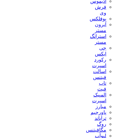
آذیموس
فرش
وی
بوفلکس
آیرون
مستر
استرانگ
مستر
جی
ایکس
رکورد
اسپرت
اسالت
فیتنس
تاپ
فیت
المپیک
اسپرت
مبارز
پاورجیم
تراباند
روگ
مگافیتنس
لیوآپ