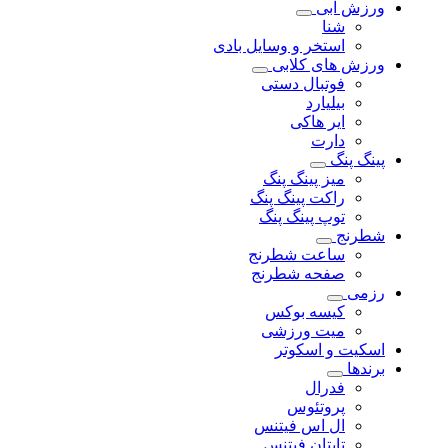
ورزش آبی
شنا
استخر و وسایل بادی
ورزش های کلابی
فوتبال دستی
بیلیارد
ایر هاکی
دارت
پینگ پنگ
میز پینگ پنگ
راکت پینگ پنگ
توپ پینگ پنگ
شطرنج
ساعت شطرنج
صفحه شطرنج
رزمی
کیسه بوکس
میت ورزشی
اسکیت و اسکوتر
برندها
فدرال
پروتئوس
ال اس فیتنس
تایتان فیتنس