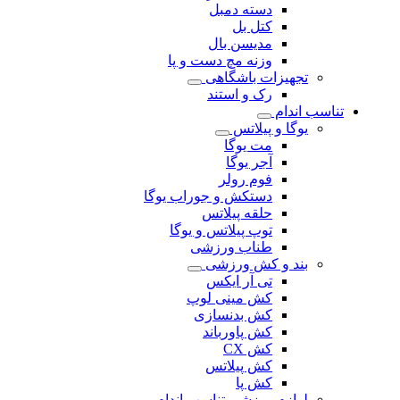
دسته دمبل
کتل بل
مدیسن بال
وزنه مچ دست و پا
تجهیزات باشگاهی
رک و استند
تناسب اندام
یوگا و پیلاتس
مت یوگا
آجر یوگا
فوم رولر
دستکش و جوراب یوگا
حلقه پیلاتس
توپ پیلاتس و یوگا
طناب ورزشی
بند و کش ورزشی
تی آر ایکس
کش مینی لوپ
کش بدنسازی
کش پاورباند
کش CX
کش پیلاتس
کش پا
لوازم ورزشی تناسب اندام