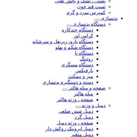
پشتی ، تشک و بالش طبی
تست قند خون
کمپرس سرد و گرم
بدنسازی
دستگاه بدنسازی
دستگاه چندکاره
کراس اور
دستگاه بازو، زیربغل و سرشانه
دستگاه شکم و پهلو
دستگاه پا
روئینگ
دستگاه مسگری
بارفیکس
میز و نیمکت
دسته و دستگیره بدنسازی
صفحه و میله هالتر
میله هالتر
صفحه ، وزنه هالتر
دمبل و وزنه
دمبل شش ضلعی
دمبل گرد
صفحه ، وزنه دمبل
دمبل ایروبیک روکش دار
دمبل متغیر