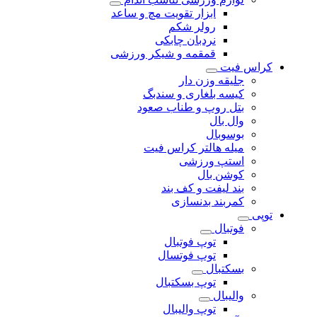
ابزار تقویت مچ و ساعد
رولر شکم
نردبان چابکی
قمقمه و شیکر ورزشی
کراس فیت
جلیقه وزن دار
کیسه بلغاری و سندبگ
بتل روپ و طناب صعود
وال بال
بوسوبال
میله هالتر کراس فیت
استپ ورزشی
کوشن بال
بند لیفت و کف بند
کمربند بدنسازی
توپی
فوتبال
توپ فوتبال
توپ فوتسال
بسکتبال
توپ بسکتبال
والیبال
توپ والیبال