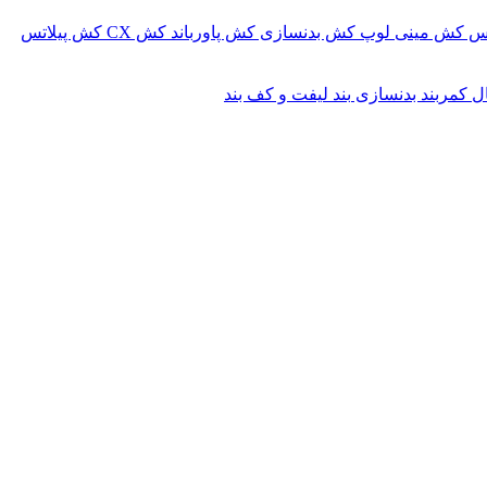
کس
کش مینی لوپ
کش بدنسازی
کش پاورباند
کش CX
کش پیلاتس
ال
کمربند بدنسازی
بند لیفت و کف بند