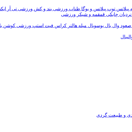
 پیلاتس
توپ پیلاتس و یوگا
طناب ورزشی
بند و کش ورزشی
تی آر ای
نردبان چابکی
قمقمه و شیکر ورزشی
 صعود
وال بال
بوسوبال
میله هالتر کراس فیت
استپ ورزشی
کوشن ب
لیبال
دی و طبیعت گردی