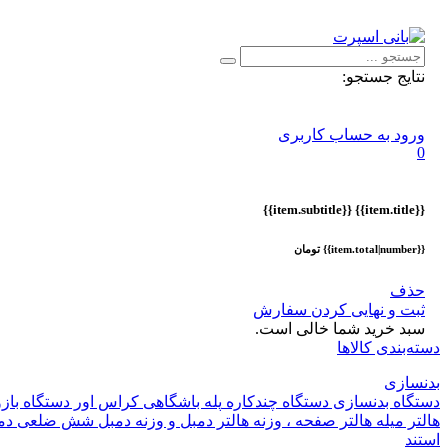
اطلاعیه :
با توجه به شرایط حال حاضر ، ثبت و ارسال سفارشات ا
نتایج جستجو:
ورود به حساب کاربری
0
{{item.subtitle}}
{{item.title}}
{{item.total|number}} تومان
حذف
ثبت و نهایی کردن سفارش
سبد خرید شما خالی است.
دسته‌بندی کالاها
بدنسازی
دستگاه بدنسازی
دستگاه چندکاره
پله باشگاهی
کراس اور
دستگاه باز
هالتر
میله هالتر
صفحه ، وزنه هالتر
دمبل و وزنه
دمبل شش ضلعی
دم
استند