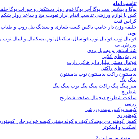
تناسب اندام
یوگا و پیلاتس
مت یوگا
آجر یوگا
فوم رولر
دستکش و جوراب یوگا
حلقه
کش پا
لوازم ورزشی تناسب اندام
ابزار تقویت مچ و ساعد
رولر شکم
کراس فیت
جلیقه وزن دار
جامپ باکس
کیسه بلغاری و سندبگ
بتل روپ و طناب
توپی
فوتبال
توپ فوتبال
توپ فوتسال
بسکتبال
توپ بسکتبال
والیبال
توپ وا
ورزش آبی
شنا
استخر و وسایل بادی
ورزش های کلابی
فوتبال دستی
بیلیارد
ایر هاکی
دارت
ورزش های راکتی
بدمینتون
راکت بدمینتون
توپ بدمینتون
پینگ پنگ
میز پینگ پنگ
راکت پینگ پنگ
توپ پینگ پنگ
شطرنج
ساعت شطرنج دیجیتال
صفحه شطرنج
رزمی
کیسه بوکس
میت ورزشی
کوهنوردی
کفش کوهنوردی
پوشاک
کیف و کوله پشتی
کیسه خواب
چادر کوهنور
اسکیت و اسکوتر
منوی وب‌سایت 2