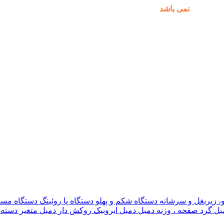
مکان پذیر
نمی باشد
.
و، زیربغل و سرشانه
دستگاه شکم و پهلو
دستگاه پا
روئینگ
دستگاه مس
بل گرد
صفحه ، وزنه دمبل
دمبل ایروبیک روکش دار
دمبل متغیر
دسته 