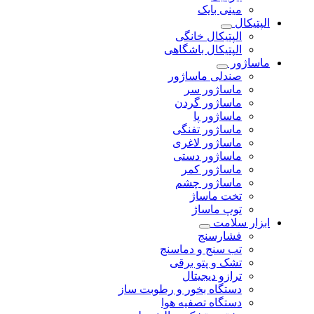
مینی بایک
الپتیکال
الپتیکال خانگی
الپتیکال باشگاهی
ماساژور
صندلی ماساژور
ماساژور سر
ماساژور گردن
ماساژور پا
ماساژور تفنگی
ماساژور لاغری
ماساژور دستی
ماساژور کمر
ماساژور چشم
تخت ماساژ
توپ ماساژ
ابزار سلامت
فشارسنج
تب سنج و دماسنج
تشک و پتو برقی
ترازو دیجیتال
دستگاه بخور و رطوبت ساز
دستگاه تصفیه هوا