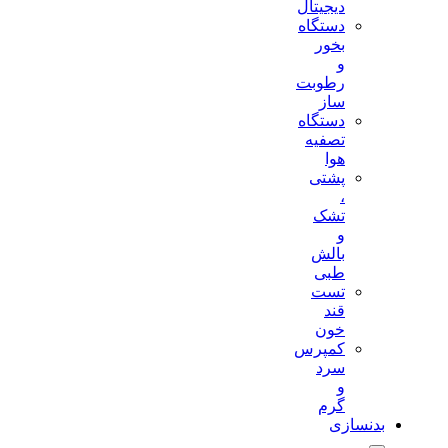
دیجیتال
دستگاه
بخور
و
رطوبت
ساز
دستگاه
تصفیه
هوا
پشتی
،
تشک
و
بالش
طبی
تست
قند
خون
کمپرس
سرد
و
گرم
بدنسازی