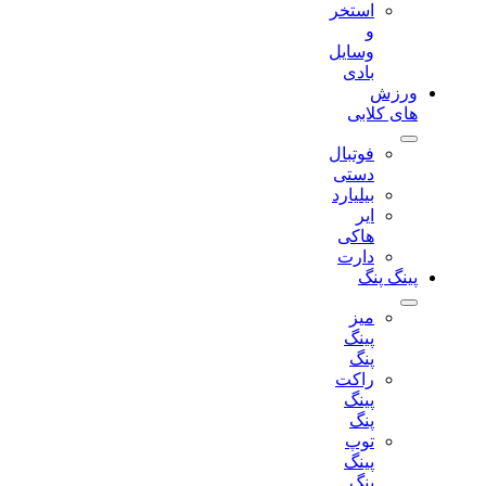
استخر
و
وسایل
بادی
ورزش
های کلابی
فوتبال
دستی
بیلیارد
ایر
هاکی
دارت
پینگ پنگ
میز
پینگ
پنگ
راکت
پینگ
پنگ
توپ
پینگ
پنگ