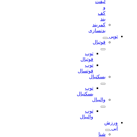
لیفت
و
کف
بند
کمربند
بدنسازی
توپی
فوتبال
توپ
فوتبال
توپ
فوتسال
بسکتبال
توپ
بسکتبال
والیبال
توپ
والیبال
ورزش
آبی
شنا