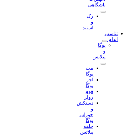
باشگاهی
رک
و
استند
تناسب
اندام
یوگا
و
پیلاتس
مت
یوگا
آجر
یوگا
فوم
رولر
دستکش
و
جوراب
یوگا
حلقه
پیلاتس