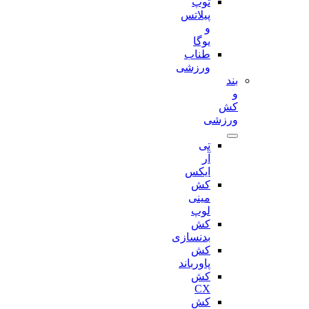
توپ
پیلاتس
و
یوگا
طناب
ورزشی
بند
و
کش
ورزشی
تی
آر
ایکس
کش
مینی
لوپ
کش
بدنسازی
کش
پاورباند
کش
CX
کش