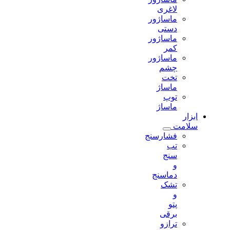
لاغری
ماساژور
دستی
ماساژور
کمر
ماساژور
چشم
تخت
ماساژ
توپ
ماساژ
ابزار
سلامت
فشارسنج
تب
سنج
و
دماسنج
تشک
و
پتو
برقی
ترازو