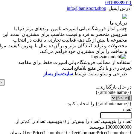
0919888
 ایمیل:
info@banisport.shop
اره ما
 انداز فروشگاه‌ بانی اسپرت، تامین برندهای برتر دنیا با
ویس منحصر به فرد و قیمت مناسب برای مشتریان است. این
موعه با بیش از یک دهه فعالیت تجاری، با دقت در انتخاب
ولات و تولید کنندگان برتر و برگزیده سال با بهترین کیفیت مواد
ساخت را برای مشتریان خود فراهم می‌کند.
اده از مطالب فروشگاه بانی اسپرت فقط برای مقاصد
اری و با ذکر منبع بلامانع است.
احی و سئو سایت توسط
سایت‌ساز بساز
×
ل بارگذاری...
 را بنویسید.
تعداد را بیش‌تر از 0 بنویسید.
تعداد را کم‌تر از
1000 بنویسید.
{{getPrice() | number}} تومان