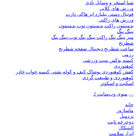
ستخر و وسایل بادی
 های کلابی
ال دستی
بیلیارد
ایر هاکی
دارت
 های راکتی
نتون
راکت بدمینتون
توپ بدمینتون
پنگ
ینگ پنگ
راکت پینگ پنگ
توپ پینگ پنگ
نج
 شطرنج دیجیتال
صفحه شطرنج
 بوکس
میت ورزشی
وردی
کوهنوردی
پوشاک
کیف و کوله پشتی
کیسه خواب
چادر
وردی و طبیعت گردی
ت و اسکوتر
وی وب‌سایت 2
ژور
یل
خه ثابت
کال
ر سلامت