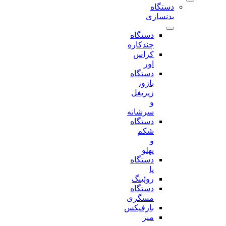
دستگاه
بدنسازی
دستگاه
چندکاره
کراس
اور
دستگاه
بازو،
زیربغل
و
سرشانه
دستگاه
شکم
و
پهلو
دستگاه
پا
روئینگ
دستگاه
مسگری
بارفیکس
میز