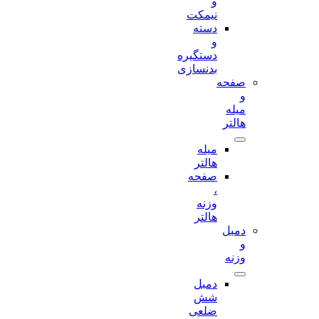
و
نیمکت
دسته
و
دستگیره
بدنسازی
صفحه
و
میله
هالتر
میله
هالتر
صفحه
،
وزنه
هالتر
دمبل
و
وزنه
دمبل
شش
ضلعی