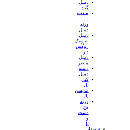
دمبل
گرد
صفحه
،
وزنه
دمبل
دمبل
ایروبیک
روکش
دار
دمبل
متغیر
دسته
دمبل
کتل
بل
مدیسن
بال
وزنه
مچ
دست
و
پا
تجهیزات