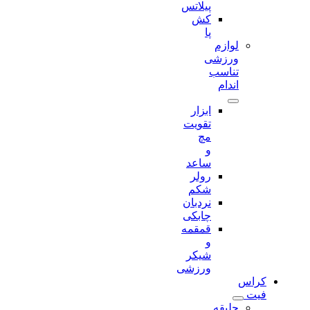
پیلاتس
کش
پا
لوازم
ورزشی
تناسب
اندام
ابزار
تقویت
مچ
و
ساعد
رولر
شکم
نردبان
چابکی
قمقمه
و
شیکر
ورزشی
کراس
فیت
جلیقه