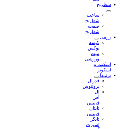
شطرنج
ساعت
شطرنج
صفحه
شطرنج
رزمی
کیسه
بوکس
میت
ورزشی
اسکیت و
اسکوتر
برندها
فدرال
پروتئوس
ال
اس
فیتنس
تایتان
فیتنس
تایگر
اسپرت