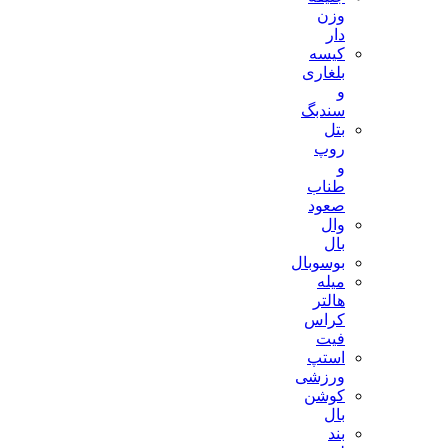
وزن
دار
کیسه
بلغاری
و
سندبگ
بتل
روپ
و
طناب
صعود
وال
بال
بوسوبال
میله
هالتر
کراس
فیت
استپ
ورزشی
کوشن
بال
بند