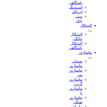
باشگاهی
اسپینینگ
ایربایک
مینی
بایک
الپتیکال
الپتیکال
خانگی
الپتیکال
باشگاهی
ماساژور
صندلی
ماساژور
ماساژور
سر
ماساژور
گردن
ماساژور
پا
ماساژور
تفنگی
ماساژور