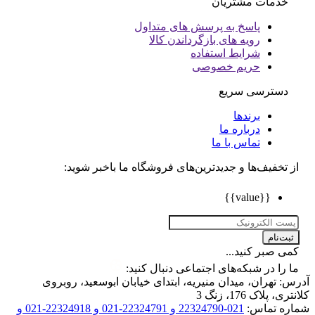
خدمات مشتریان
پاسخ به پرسش های متداول
رویه های بازگرداندن کالا
شرایط استفاده
حریم خصوصی
دسترسی سریع
برندها
درباره ما
تماس با ما
تخفیف‌ها و جدیدترین‌های فروشگاه ما باخبر شوید:
{{value}}
ت‌نام
 صبر کنید...
را در شبکه‌های اجتماعی دنبال کنید:
 تهران، میدان منیریه، ابتدای خیابان ابوسعید، روبروی
 پلاک 176، زنگ 3
ه تماس:
021-22324790 و 22324791-021 و 22324918-021 و