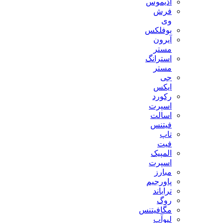
آذیموس
فرش
وی
بوفلکس
آیرون
مستر
استرانگ
مستر
جی
ایکس
رکورد
اسپرت
اسالت
فیتنس
تاپ
فیت
المپیک
اسپرت
مبارز
پاورجیم
تراباند
روگ
مگافیتنس
لیوآپ