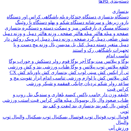
بندی کالاها
ازی
اه بدنسازی
دستگاه چندکاره
پله باشگاهی
کراس اور
دستگاه
 زیربغل و سرشانه
دستگاه شکم و پهلو
دستگاه پا
روئینگ
اه مسگری
بارفیکس
میز و نیمکت
دسته و دستگیره بدنسازی
 و میله هالتر
میله هالتر
صفحه ، وزنه هالتر
دمبل و وزنه
دمبل
ضلعی
دمبل گرد
صفحه ، وزنه دمبل
دمبل ایروبیک روکش دار
 متغیر
دسته دمبل
کتل بل
مدیسن بال
وزنه مچ دست و پا
زات باشگاهی
رک و استند
 اندام
و پیلاتس
مت یوگا
آجر یوگا
فوم رولر
دستکش و جوراب یوگا
 پیلاتس
توپ پیلاتس و یوگا
طناب ورزشی
بند و کش ورزشی
ر ایکس
کش مینی لوپ
کش بدنسازی
کش پاورباند
کش CX
یلاتس
کش پا
لوازم ورزشی تناسب اندام
ابزار تقویت مچ و
د
رولر شکم
نردبان چابکی
قمقمه و شیکر ورزشی
 فیت
ه وزن دار
جامپ باکس
کیسه بلغاری و سندبگ
بتل روپ و
 صعود
وال بال
بوسوبال
میله هالتر کراس فیت
استپ ورزشی
 بال
کمربند بدنسازی
بند لیفت و کف بند
ال
توپ فوتبال
توپ فوتسال
بسکتبال
توپ بسکتبال
والیبال
توپ
ال
 آبی