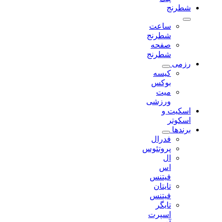
شطرنج
ساعت
شطرنج
صفحه
شطرنج
رزمی
کیسه
بوکس
میت
ورزشی
اسکیت و
اسکوتر
برندها
فدرال
پروتئوس
ال
اس
فیتنس
تایتان
فیتنس
تایگر
اسپرت