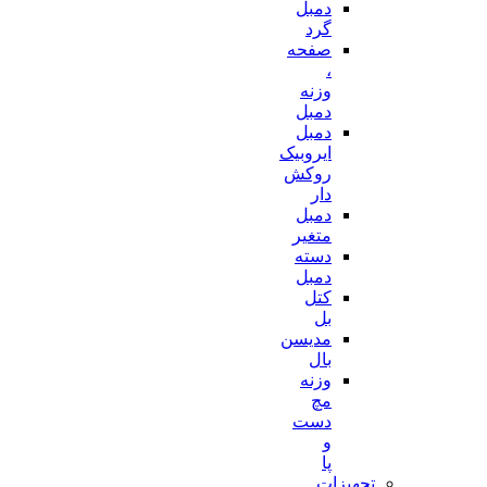
دمبل
گرد
صفحه
،
وزنه
دمبل
دمبل
ایروبیک
روکش
دار
دمبل
متغیر
دسته
دمبل
کتل
بل
مدیسن
بال
وزنه
مچ
دست
و
پا
تجهیزات