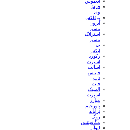
آذیموس
فرش
وی
بوفلکس
آیرون
مستر
استرانگ
مستر
جی
ایکس
رکورد
اسپرت
اسالت
فیتنس
تاپ
فیت
المپیک
اسپرت
مبارز
پاورجیم
تراباند
روگ
مگافیتنس
لیوآپ