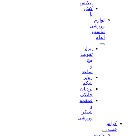
پیلاتس
کش
پا
لوازم
ورزشی
تناسب
اندام
ابزار
تقویت
مچ
و
ساعد
رولر
شکم
نردبان
چابکی
قمقمه
و
شیکر
ورزشی
کراس
فیت
جلیقه