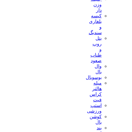
وزن
دار
کیسه
بلغاری
و
سندبگ
بتل
روپ
و
طناب
صعود
وال
بال
بوسوبال
میله
هالتر
کراس
فیت
استپ
ورزشی
کوشن
بال
بند