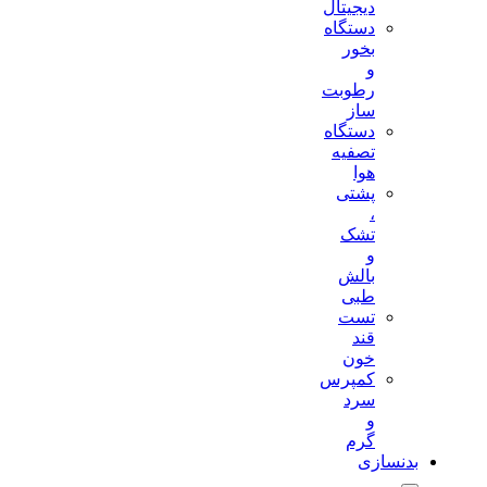
دیجیتال
دستگاه
بخور
و
رطوبت
ساز
دستگاه
تصفیه
هوا
پشتی
،
تشک
و
بالش
طبی
تست
قند
خون
کمپرس
سرد
و
گرم
بدنسازی