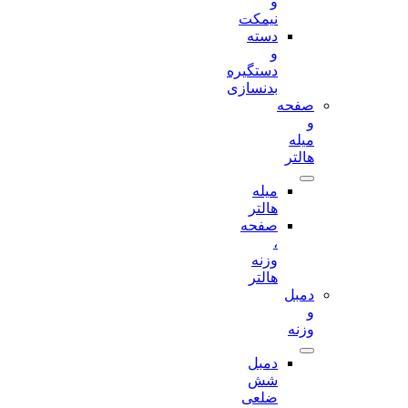
و
نیمکت
دسته
و
دستگیره
بدنسازی
صفحه
و
میله
هالتر
میله
هالتر
صفحه
،
وزنه
هالتر
دمبل
و
وزنه
دمبل
شش
ضلعی