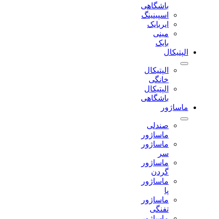
باشگاهی
اسپینینگ
ایربایک
مینی
بایک
الپتیکال
الپتیکال
خانگی
الپتیکال
باشگاهی
ماساژور
صندلی
ماساژور
ماساژور
سر
ماساژور
گردن
ماساژور
پا
ماساژور
تفنگی
ماساژور