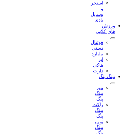
استخر
و
وسایل
بادی
ورزش
های کلابی
فوتبال
دستی
بیلیارد
ایر
هاکی
دارت
پینگ پنگ
میز
پینگ
پنگ
راکت
پینگ
پنگ
توپ
پینگ
پنگ