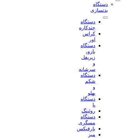
دستگاه
بدنسازی
دستگاه
چندکاره
کراس
اور
دستگاه
بازو،
زیربغل
و
سرشانه
دستگاه
شکم
و
پهلو
دستگاه
پا
روئینگ
دستگاه
مسگری
بارفیکس
میز