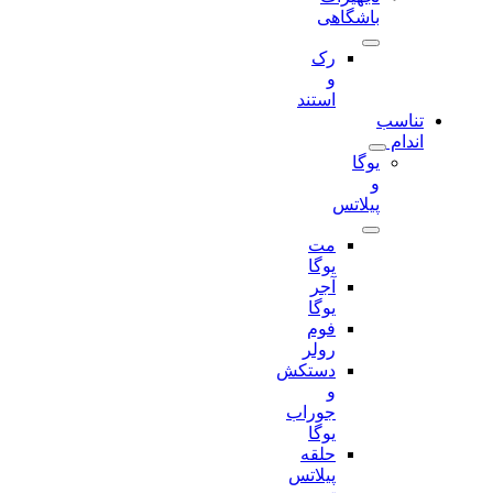
باشگاهی
رک
و
استند
تناسب
اندام
یوگا
و
پیلاتس
مت
یوگا
آجر
یوگا
فوم
رولر
دستکش
و
جوراب
یوگا
حلقه
پیلاتس