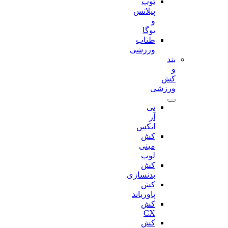
توپ
پیلاتس
و
یوگا
طناب
ورزشی
بند
و
کش
ورزشی
تی
آر
ایکس
کش
مینی
لوپ
کش
بدنسازی
کش
پاورباند
کش
CX
کش