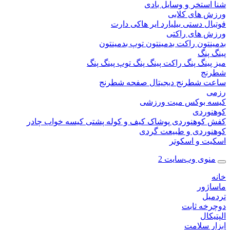
ستخر و وسایل بادی
 های کلابی
ال دستی
بیلیارد
ایر هاکی
دارت
 های راکتی
نتون
راکت بدمینتون
توپ بدمینتون
پنگ
ینگ پنگ
راکت پینگ پنگ
توپ پینگ پنگ
نج
 شطرنج دیجیتال
صفحه شطرنج
 بوکس
میت ورزشی
وردی
کوهنوردی
پوشاک
کیف و کوله پشتی
کیسه خواب
چادر
وردی و طبیعت گردی
ت و اسکوتر
وی وب‌سایت 2
ژور
یل
خه ثابت
کال
ر سلامت