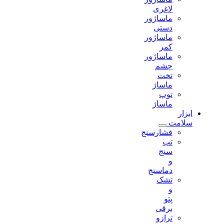
لاغری
ماساژور
دستی
ماساژور
کمر
ماساژور
چشم
تخت
ماساژ
توپ
ماساژ
ابزار
سلامت
فشارسنج
تب
سنج
و
دماسنج
تشک
و
پتو
برقی
ترازو