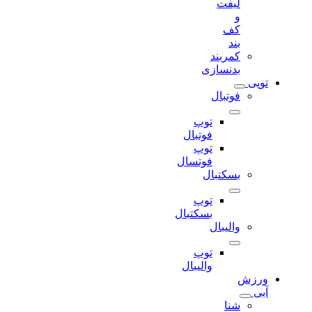
لیفت
و
کف
بند
کمربند
بدنسازی
توپی
فوتبال
توپ
فوتبال
توپ
فوتسال
بسکتبال
توپ
بسکتبال
والیبال
توپ
والیبال
ورزش
آبی
شنا