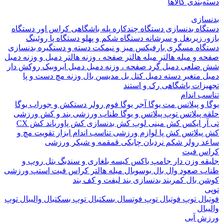
بندی کالاها
ازی
اه بدنسازی
دستگاه چندکاره
پله باشگاهی
کراس اور
دستگاه
 زیربغل و سرشانه
دستگاه شکم و پهلو
دستگاه پا
روئینگ
اه مسگری
بارفیکس
میز و نیمکت
دسته و دستگیره بدنسازی
 و میله هالتر
میله هالتر
صفحه ، وزنه هالتر
دمبل و وزنه
دمبل
ضلعی
دمبل گرد
صفحه ، وزنه دمبل
دمبل ایروبیک روکش دار
 متغیر
دسته دمبل
کتل بل
مدیسن بال
وزنه مچ دست و پا
زات باشگاهی
رک و استند
 اندام
و پیلاتس
مت یوگا
آجر یوگا
فوم رولر
دستکش و جوراب یوگا
 پیلاتس
توپ پیلاتس و یوگا
طناب ورزشی
بند و کش ورزشی
ر ایکس
کش مینی لوپ
کش بدنسازی
کش پاورباند
کش CX
یلاتس
کش پا
لوازم ورزشی تناسب اندام
ابزار تقویت مچ و
د
رولر شکم
نردبان چابکی
قمقمه و شیکر ورزشی
 فیت
ه وزن دار
جامپ باکس
کیسه بلغاری و سندبگ
بتل روپ و
 صعود
وال بال
بوسوبال
میله هالتر کراس فیت
استپ ورزشی
 بال
کمربند بدنسازی
بند لیفت و کف بند
ال
توپ فوتبال
توپ فوتسال
بسکتبال
توپ بسکتبال
والیبال
توپ
ال
 آبی