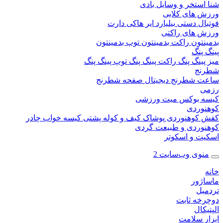
ستخر و وسایل بادی
 های کلابی
ال دستی
بیلیارد
ایر هاکی
دارت
 های راکتی
نتون
راکت بدمینتون
توپ بدمینتون
پنگ
ینگ پنگ
راکت پینگ پنگ
توپ پینگ پنگ
نج
 شطرنج دیجیتال
صفحه شطرنج
 بوکس
میت ورزشی
وردی
کوهنوردی
پوشاک
کیف و کوله پشتی
کیسه خواب
چادر
وردی و طبیعت گردی
ت و اسکوتر
وی وب‌سایت 2
ژور
یل
خه ثابت
کال
ر سلامت