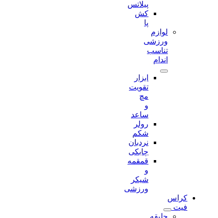
پیلاتس
کش
پا
لوازم
ورزشی
تناسب
اندام
ابزار
تقویت
مچ
و
ساعد
رولر
شکم
نردبان
چابکی
قمقمه
و
شیکر
ورزشی
کراس
فیت
جلیقه