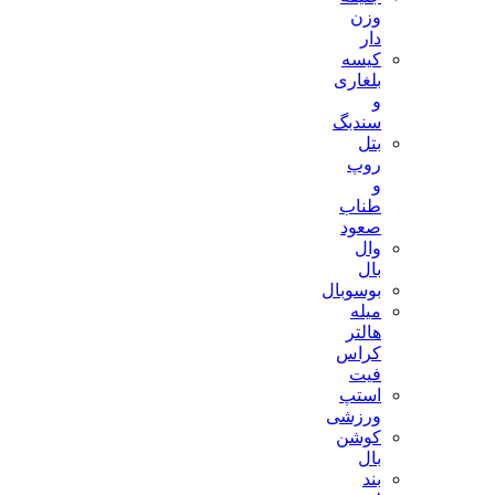
وزن
دار
کیسه
بلغاری
و
سندبگ
بتل
روپ
و
طناب
صعود
وال
بال
بوسوبال
میله
هالتر
کراس
فیت
استپ
ورزشی
کوشن
بال
بند