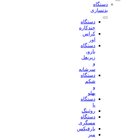
دستگاه
بدنسازی
دستگاه
چندکاره
کراس
اور
دستگاه
بازو،
زیربغل
و
سرشانه
دستگاه
شکم
و
پهلو
دستگاه
پا
روئینگ
دستگاه
مسگری
بارفیکس
میز