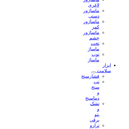
لاغری
ماساژور
دستی
ماساژور
کمر
ماساژور
چشم
تخت
ماساژ
توپ
ماساژ
ابزار
سلامت
فشارسنج
تب
سنج
و
دماسنج
تشک
و
پتو
برقی
ترازو