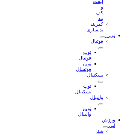
لیفت
و
کف
بند
کمربند
بدنسازی
توپی
فوتبال
توپ
فوتبال
توپ
فوتسال
بسکتبال
توپ
بسکتبال
والیبال
توپ
والیبال
ورزش
آبی
شنا