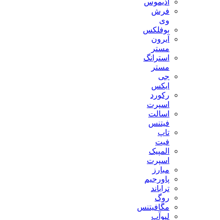
آذیموس
فرش
وی
بوفلکس
آیرون
مستر
استرانگ
مستر
جی
ایکس
رکورد
اسپرت
اسالت
فیتنس
تاپ
فیت
المپیک
اسپرت
مبارز
پاورجیم
تراباند
روگ
مگافیتنس
لیوآپ