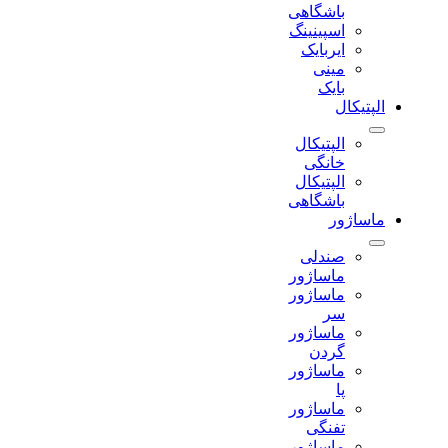
باشگاهی
اسپینینگ
ایربایک
مینی
بایک
الپتیکال
الپتیکال
خانگی
الپتیکال
باشگاهی
ماساژور
صندلی
ماساژور
ماساژور
سر
ماساژور
گردن
ماساژور
پا
ماساژور
تفنگی
ماساژور