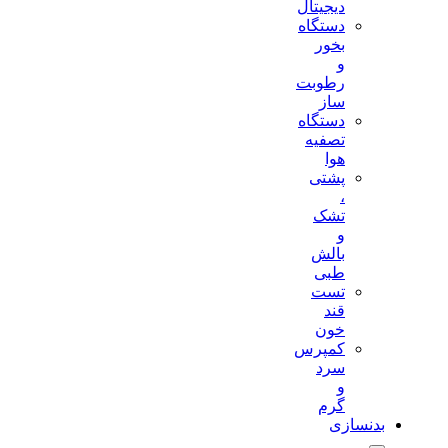
دیجیتال
دستگاه
بخور
و
رطوبت
ساز
دستگاه
تصفیه
هوا
پشتی
،
تشک
و
بالش
طبی
تست
قند
خون
کمپرس
سرد
و
گرم
بدنسازی