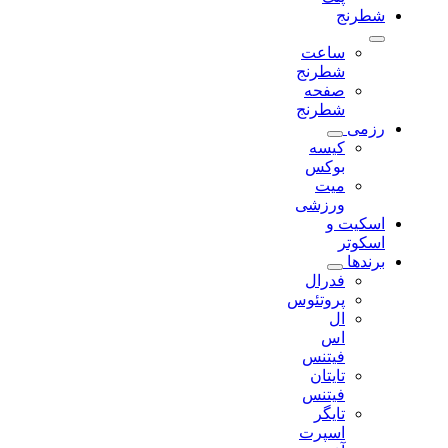
شطرنج
ساعت
شطرنج
صفحه
شطرنج
رزمی
کیسه
بوکس
میت
ورزشی
اسکیت و
اسکوتر
برندها
فدرال
پروتئوس
ال
اس
فیتنس
تایتان
فیتنس
تایگر
اسپرت