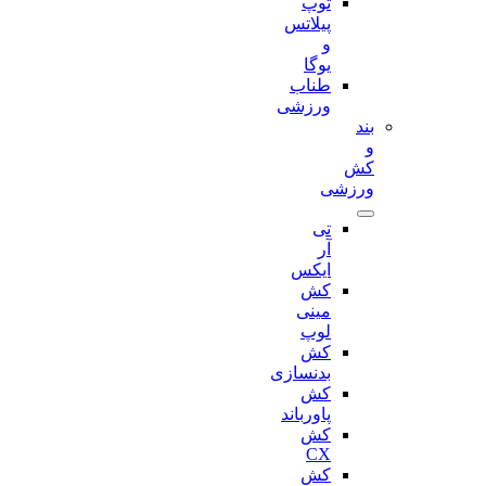
توپ
پیلاتس
و
یوگا
طناب
ورزشی
بند
و
کش
ورزشی
تی
آر
ایکس
کش
مینی
لوپ
کش
بدنسازی
کش
پاورباند
کش
CX
کش