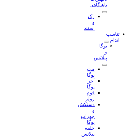
باشگاهی
رک
و
استند
تناسب
اندام
یوگا
و
پیلاتس
مت
یوگا
آجر
یوگا
فوم
رولر
دستکش
و
جوراب
یوگا
حلقه
پیلاتس