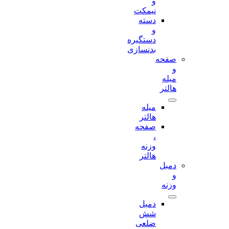
و
نیمکت
دسته
و
دستگیره
بدنسازی
صفحه
و
میله
هالتر
میله
هالتر
صفحه
،
وزنه
هالتر
دمبل
و
وزنه
دمبل
شش
ضلعی