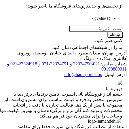
تخفیف‌ها و جدیدترین‌های فروشگاه ما باخبر شوید:
{{value}}
ت‌نام
 صبر کنید...
را در شبکه‌های اجتماعی دنبال کنید:
 تهران، میدان منیریه، ابتدای خیابان ابوسعید، روبروی
 پلاک 176، زنگ 3
ه تماس:
021-22324790 و 22324791-021 و 22324918-021 و
0919888
 ایمیل:
info@banisport.shop
اره ما
 انداز فروشگاه‌ بانی اسپرت، تامین برندهای برتر دنیا با
ویس منحصر به فرد و قیمت مناسب برای مشتریان است. این
موعه با بیش از یک دهه فعالیت تجاری، با دقت در انتخاب
ولات و تولید کنندگان برتر و برگزیده سال با بهترین کیفیت مواد
ساخت را برای مشتریان خود فراهم می‌کند.
اده از مطالب فروشگاه بانی اسپرت فقط برای مقاصد