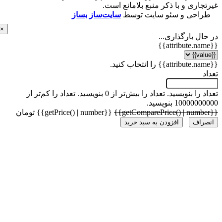
اری و با ذکر منبع بلامانع است.
احی و سئو سایت توسط
سایت‌ساز بساز
×
ل بارگذاری...
 را بنویسید.
تعداد را بیش‌تر از 0 بنویسید.
تعداد را کم‌تر از
1000 بنویسید.
{{getPrice() | number}} تومان
راف
افزودن به سبد خرید