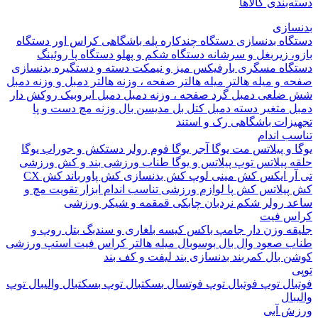
بندی کالاها
ازی
اه بدنسازی
دستگاه چندکاره
پله باشگاهی
کراس اور
دستگاه
 زیربغل و سرشانه
دستگاه شکم و پهلو
دستگاه پا
روئینگ
اه مسگری
بارفیکس
میز و نیمکت
دسته و دستگیره بدنسازی
 و میله هالتر
میله هالتر
صفحه ، وزنه هالتر
دمبل و وزنه
دمبل
ضلعی
دمبل گرد
صفحه ، وزنه دمبل
دمبل ایروبیک روکش دار
 متغیر
دسته دمبل
کتل بل
مدیسن بال
وزنه مچ دست و پا
زات باشگاهی
رک و استند
 اندام
و پیلاتس
مت یوگا
آجر یوگا
فوم رولر
دستکش و جوراب یوگا
 پیلاتس
توپ پیلاتس و یوگا
طناب ورزشی
بند و کش ورزشی
ر ایکس
کش مینی لوپ
کش بدنسازی
کش پاورباند
کش CX
یلاتس
کش پا
لوازم ورزشی تناسب اندام
ابزار تقویت مچ و
د
رولر شکم
نردبان چابکی
قمقمه و شیکر ورزشی
 فیت
ه وزن دار
جامپ باکس
کیسه بلغاری و سندبگ
بتل روپ و
 صعود
وال بال
بوسوبال
میله هالتر کراس فیت
استپ ورزشی
 بال
کمربند بدنسازی
بند لیفت و کف بند
ال
توپ فوتبال
توپ فوتسال
بسکتبال
توپ بسکتبال
والیبال
توپ
ال
 آبی