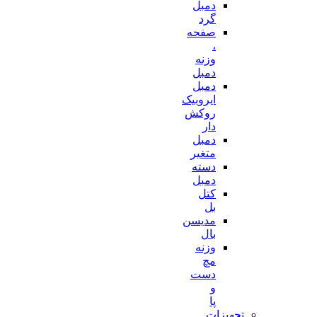
دمبل
گرد
صفحه
،
وزنه
دمبل
دمبل
ایروبیک
روکش
دار
دمبل
متغیر
دسته
دمبل
کتل
بل
مدیسن
بال
وزنه
مچ
دست
و
پا
تجهیزات