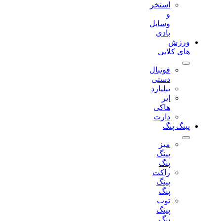
استخر
و
وسایل
بادی
ورزش
های کلابی
فوتبال
دستی
بیلیارد
ایر
هاکی
دارت
پینگ پنگ
میز
پینگ
پنگ
راکت
پینگ
پنگ
توپ
پینگ
پنگ