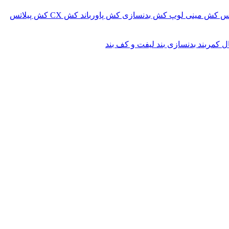
کس
کش مینی لوپ
کش بدنسازی
کش پاورباند
کش CX
کش پیلاتس
ال
کمربند بدنسازی
بند لیفت و کف بند