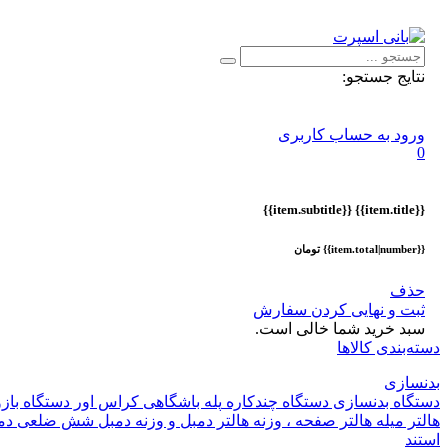
اطلاعیه :
با توجه به شرایط حال حاضر ، ثبت و ارسال سفارشات ا
نتایج جستجو:
ورود به حساب کاربری
0
{{item.subtitle}}
{{item.title}}
{{item.total|number}} تومان
حذف
ثبت و نهایی کردن سفارش
سبد خرید شما خالی است.
دسته‌بندی کالاها
بدنسازی
دستگاه بدنسازی
دستگاه چندکاره
پله باشگاهی
کراس اور
دستگاه باز
هالتر
میله هالتر
صفحه ، وزنه هالتر
دمبل و وزنه
دمبل شش ضلعی
دم
استند