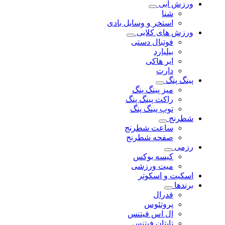
ورزش آبی
شنا
استخر و وسایل بادی
ورزش های کلابی
فوتبال دستی
بیلیارد
ایر هاکی
دارت
پینگ پنگ
میز پینگ پنگ
راکت پینگ پنگ
توپ پینگ پنگ
شطرنج
ساعت شطرنج
صفحه شطرنج
رزمی
کیسه بوکس
میت ورزشی
اسکیت و اسکوتر
برندها
فدرال
پروتئوس
ال اس فیتنس
تایتان فیتنس