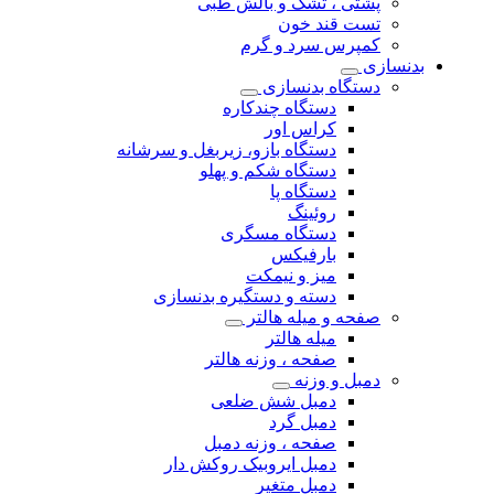
پشتی ، تشک و بالش طبی
تست قند خون
کمپرس سرد و گرم
بدنسازی
دستگاه بدنسازی
دستگاه چندکاره
کراس اور
دستگاه بازو، زیربغل و سرشانه
دستگاه شکم و پهلو
دستگاه پا
روئینگ
دستگاه مسگری
بارفیکس
میز و نیمکت
دسته و دستگیره بدنسازی
صفحه و میله هالتر
میله هالتر
صفحه ، وزنه هالتر
دمبل و وزنه
دمبل شش ضلعی
دمبل گرد
صفحه ، وزنه دمبل
دمبل ایروبیک روکش دار
دمبل متغیر