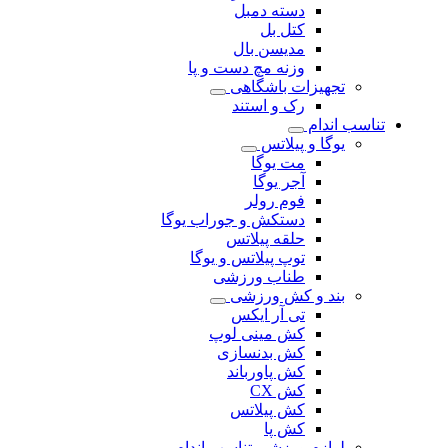
دسته دمبل
کتل بل
مدیسن بال
وزنه مچ دست و پا
تجهیزات باشگاهی
رک و استند
تناسب اندام
یوگا و پیلاتس
مت یوگا
آجر یوگا
فوم رولر
دستکش و جوراب یوگا
حلقه پیلاتس
توپ پیلاتس و یوگا
طناب ورزشی
بند و کش ورزشی
تی آر ایکس
کش مینی لوپ
کش بدنسازی
کش پاورباند
کش CX
کش پیلاتس
کش پا
لوازم ورزشی تناسب اندام