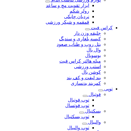
ابزار تقویت مچ و ساعد
رولر شکم
نردبان چابکی
قمقمه و شیکر ورزشی
کراس فیت
جلیقه وزن دار
کیسه بلغاری و سندبگ
بتل روپ و طناب صعود
وال بال
بوسوبال
میله هالتر کراس فیت
استپ ورزشی
کوشن بال
بند لیفت و کف بند
کمربند بدنسازی
توپی
فوتبال
توپ فوتبال
توپ فوتسال
بسکتبال
توپ بسکتبال
والیبال
توپ والیبال