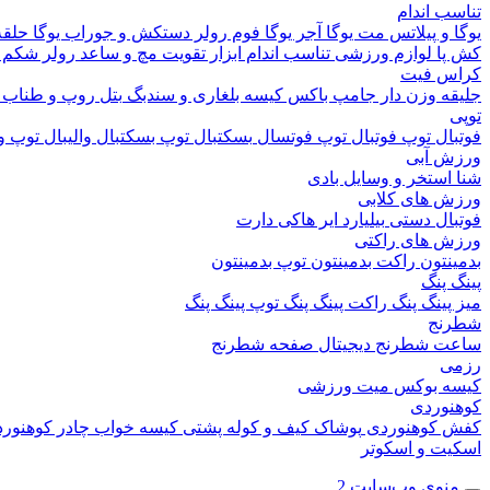
تناسب اندام
یوگا و پیلاتس
مت یوگا
آجر یوگا
فوم رولر
دستکش و جوراب یوگا
حلقه
کش پا
لوازم ورزشی تناسب اندام
ابزار تقویت مچ و ساعد
رولر شکم
کراس فیت
جلیقه وزن دار
جامپ باکس
کیسه بلغاری و سندبگ
بتل روپ و طناب
توپی
فوتبال
توپ فوتبال
توپ فوتسال
بسکتبال
توپ بسکتبال
والیبال
توپ وا
ورزش آبی
شنا
استخر و وسایل بادی
ورزش های کلابی
فوتبال دستی
بیلیارد
ایر هاکی
دارت
ورزش های راکتی
بدمینتون
راکت بدمینتون
توپ بدمینتون
پینگ پنگ
میز پینگ پنگ
راکت پینگ پنگ
توپ پینگ پنگ
شطرنج
ساعت شطرنج دیجیتال
صفحه شطرنج
رزمی
کیسه بوکس
میت ورزشی
کوهنوردی
کفش کوهنوردی
پوشاک
کیف و کوله پشتی
کیسه خواب
چادر کوهنور
اسکیت و اسکوتر
منوی وب‌سایت 2