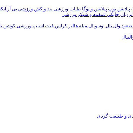
 پیلاتس
توپ پیلاتس و یوگا
طناب ورزشی
بند و کش ورزشی
تی آر ای
نردبان چابکی
قمقمه و شیکر ورزشی
 صعود
وال بال
بوسوبال
میله هالتر کراس فیت
استپ ورزشی
کوشن ب
لیبال
دی و طبیعت گردی