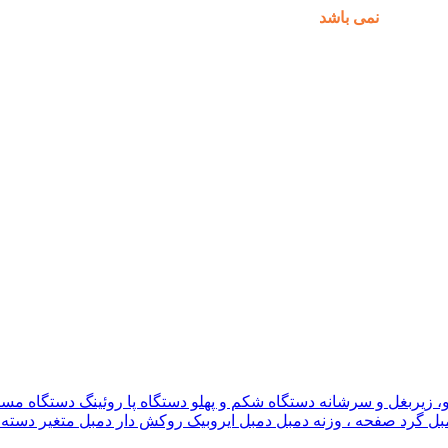
مکان پذیر
نمی باشد
.
و، زیربغل و سرشانه
دستگاه شکم و پهلو
دستگاه پا
روئینگ
دستگاه مس
بل گرد
صفحه ، وزنه دمبل
دمبل ایروبیک روکش دار
دمبل متغیر
دسته 