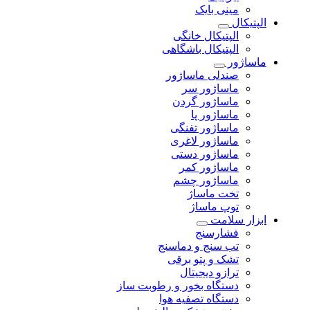
مینی بایک
الپتیکال
الپتیکال خانگی
الپتیکال باشگاهی
ماساژور
صندلی ماساژور
ماساژور سر
ماساژور گردن
ماساژور پا
ماساژور تفنگی
ماساژور لاغری
ماساژور دستی
ماساژور کمر
ماساژور چشم
تخت ماساژ
توپ ماساژ
ابزار سلامت
فشارسنج
تب سنج و دماسنج
تشک و پتو برقی
ترازو دیجیتال
دستگاه بخور و رطوبت ساز
دستگاه تصفیه هوا