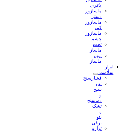
لاغری
ماساژور
دستی
ماساژور
کمر
ماساژور
چشم
تخت
ماساژ
توپ
ماساژ
ابزار
سلامت
فشارسنج
تب
سنج
و
دماسنج
تشک
و
پتو
برقی
ترازو