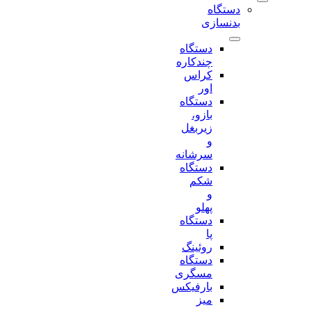
دستگاه
بدنسازی
دستگاه
چندکاره
کراس
اور
دستگاه
بازو،
زیربغل
و
سرشانه
دستگاه
شکم
و
پهلو
دستگاه
پا
روئینگ
دستگاه
مسگری
بارفیکس
میز