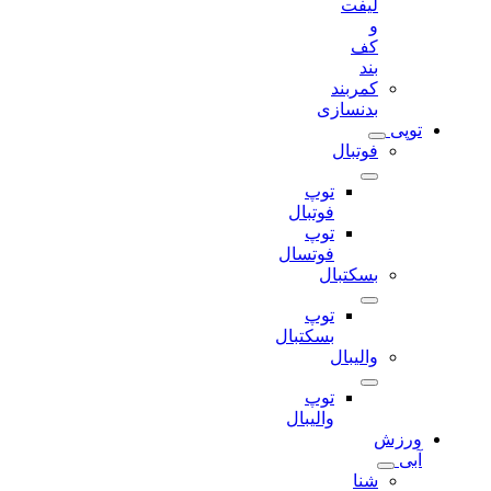
لیفت
و
کف
بند
کمربند
بدنسازی
توپی
فوتبال
توپ
فوتبال
توپ
فوتسال
بسکتبال
توپ
بسکتبال
والیبال
توپ
والیبال
ورزش
آبی
شنا