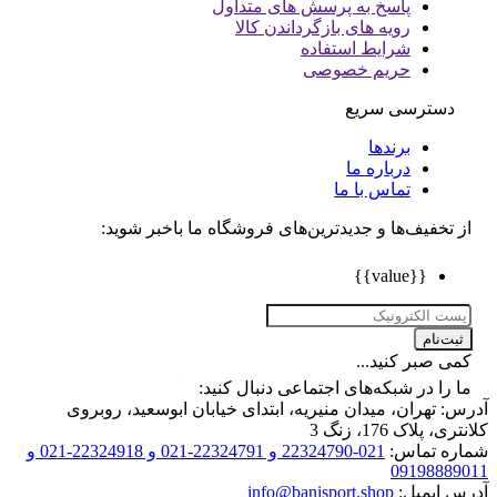
پاسخ به پرسش های متداول
رویه های بازگرداندن کالا
شرایط استفاده
حریم خصوصی
دسترسی سریع
برندها
درباره ما
تماس با ما
تخفیف‌ها و جدیدترین‌های فروشگاه ما باخبر شوید:
{{value}}
ت‌نام
 صبر کنید...
را در شبکه‌های اجتماعی دنبال کنید:
 تهران، میدان منیریه، ابتدای خیابان ابوسعید، روبروی
 پلاک 176، زنگ 3
ه تماس:
021-22324790 و 22324791-021 و 22324918-021 و
0919888
 ایمیل:
info@banisport.shop