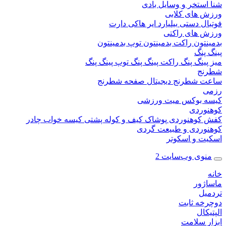
ستخر و وسایل بادی
 های کلابی
ال دستی
بیلیارد
ایر هاکی
دارت
 های راکتی
نتون
راکت بدمینتون
توپ بدمینتون
پنگ
ینگ پنگ
راکت پینگ پنگ
توپ پینگ پنگ
نج
 شطرنج دیجیتال
صفحه شطرنج
 بوکس
میت ورزشی
وردی
کوهنوردی
پوشاک
کیف و کوله پشتی
کیسه خواب
چادر
وردی و طبیعت گردی
ت و اسکوتر
وی وب‌سایت 2
ژور
یل
خه ثابت
کال
ر سلامت