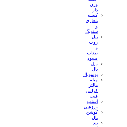
وزن
دار
کیسه
بلغاری
و
سندبگ
بتل
روپ
و
طناب
صعود
وال
بال
بوسوبال
میله
هالتر
کراس
فیت
استپ
ورزشی
کوشن
بال
بند