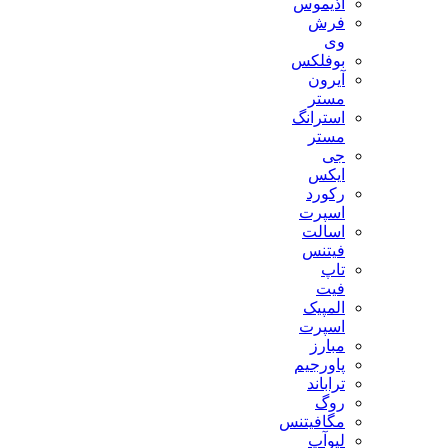
آذیموس
فرش
وی
بوفلکس
آیرون
مستر
استرانگ
مستر
جی
ایکس
رکورد
اسپرت
اسالت
فیتنس
تاپ
فیت
المپیک
اسپرت
مبارز
پاورجیم
تراباند
روگ
مگافیتنس
لیوآپ