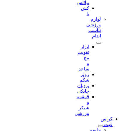
پیلاتس
کش
پا
لوازم
ورزشی
تناسب
اندام
ابزار
تقویت
مچ
و
ساعد
رولر
شکم
نردبان
چابکی
قمقمه
و
شیکر
ورزشی
کراس
فیت
جلیقه