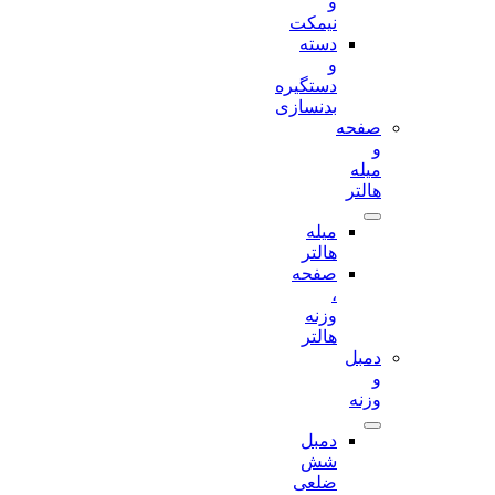
و
نیمکت
دسته
و
دستگیره
بدنسازی
صفحه
و
میله
هالتر
میله
هالتر
صفحه
،
وزنه
هالتر
دمبل
و
وزنه
دمبل
شش
ضلعی