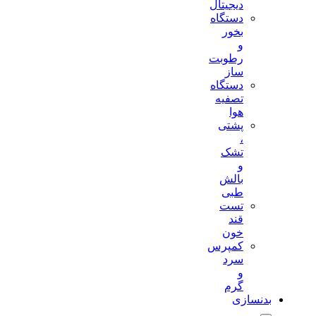
دیجیتال
دستگاه
بخور
و
رطوبت
ساز
دستگاه
تصفیه
هوا
پشتی
،
تشک
و
بالش
طبی
تست
قند
خون
کمپرس
سرد
و
گرم
بدنسازی