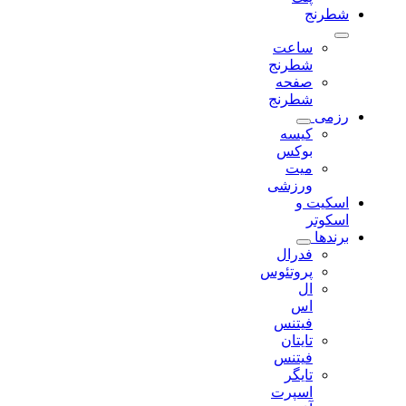
شطرنج
ساعت
شطرنج
صفحه
شطرنج
رزمی
کیسه
بوکس
میت
ورزشی
اسکیت و
اسکوتر
برندها
فدرال
پروتئوس
ال
اس
فیتنس
تایتان
فیتنس
تایگر
اسپرت