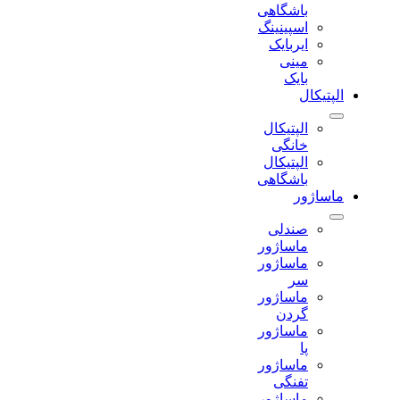
باشگاهی
اسپینینگ
ایربایک
مینی
بایک
الپتیکال
الپتیکال
خانگی
الپتیکال
باشگاهی
ماساژور
صندلی
ماساژور
ماساژور
سر
ماساژور
گردن
ماساژور
پا
ماساژور
تفنگی
ماساژور