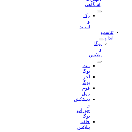
باشگاهی
رک
و
استند
تناسب
اندام
یوگا
و
پیلاتس
مت
یوگا
آجر
یوگا
فوم
رولر
دستکش
و
جوراب
یوگا
حلقه
پیلاتس