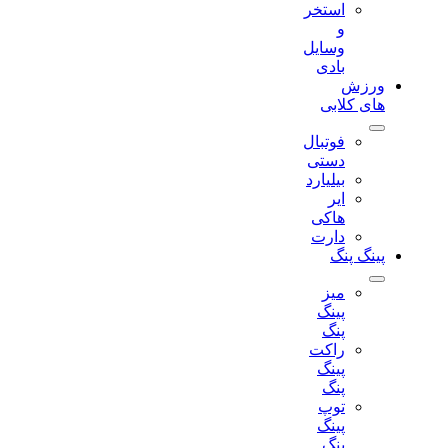
استخر
و
وسایل
بادی
ورزش
های کلابی
فوتبال
دستی
بیلیارد
ایر
هاکی
دارت
پینگ پنگ
میز
پینگ
پنگ
راکت
پینگ
پنگ
توپ
پینگ
پنگ