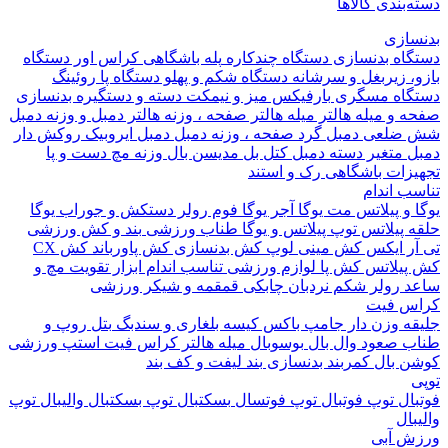
بندی کالاها
ازی
اه بدنسازی
دستگاه چندکاره
پله باشگاهی
کراس اور
دستگاه
 زیربغل و سرشانه
دستگاه شکم و پهلو
دستگاه پا
روئینگ
اه مسگری
بارفیکس
میز و نیمکت
دسته و دستگیره بدنسازی
 و میله هالتر
میله هالتر
صفحه ، وزنه هالتر
دمبل و وزنه
دمبل
ضلعی
دمبل گرد
صفحه ، وزنه دمبل
دمبل ایروبیک روکش دار
 متغیر
دسته دمبل
کتل بل
مدیسن بال
وزنه مچ دست و پا
زات باشگاهی
رک و استند
 اندام
و پیلاتس
مت یوگا
آجر یوگا
فوم رولر
دستکش و جوراب یوگا
 پیلاتس
توپ پیلاتس و یوگا
طناب ورزشی
بند و کش ورزشی
ر ایکس
کش مینی لوپ
کش بدنسازی
کش پاورباند
کش CX
یلاتس
کش پا
لوازم ورزشی تناسب اندام
ابزار تقویت مچ و
د
رولر شکم
نردبان چابکی
قمقمه و شیکر ورزشی
 فیت
ه وزن دار
جامپ باکس
کیسه بلغاری و سندبگ
بتل روپ و
 صعود
وال بال
بوسوبال
میله هالتر کراس فیت
استپ ورزشی
 بال
کمربند بدنسازی
بند لیفت و کف بند
ال
توپ فوتبال
توپ فوتسال
بسکتبال
توپ بسکتبال
والیبال
توپ
ال
 آبی