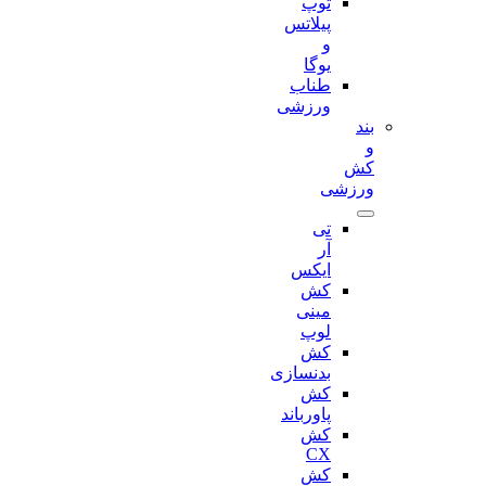
توپ
پیلاتس
و
یوگا
طناب
ورزشی
بند
و
کش
ورزشی
تی
آر
ایکس
کش
مینی
لوپ
کش
بدنسازی
کش
پاورباند
کش
CX
کش