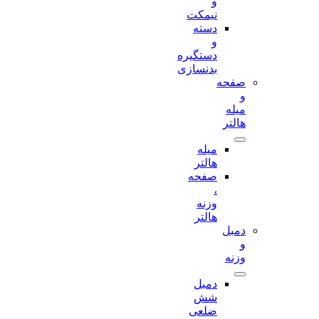
و
نیمکت
دسته
و
دستگیره
بدنسازی
صفحه
و
میله
هالتر
میله
هالتر
صفحه
،
وزنه
هالتر
دمبل
و
وزنه
دمبل
شش
ضلعی