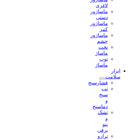
لاغری
ماساژور
دستی
ماساژور
کمر
ماساژور
چشم
تخت
ماساژ
توپ
ماساژ
ابزار
سلامت
فشارسنج
تب
سنج
و
دماسنج
تشک
و
پتو
برقی
ترازو