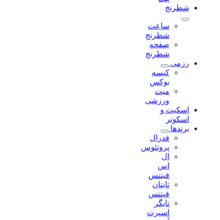
شطرنج
ساعت
شطرنج
صفحه
شطرنج
رزمی
کیسه
بوکس
میت
ورزشی
اسکیت و
اسکوتر
برندها
فدرال
پروتئوس
ال
اس
فیتنس
تایتان
فیتنس
تایگر
اسپرت