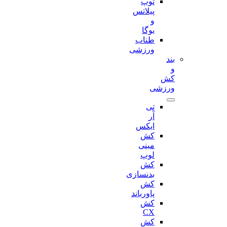
توپ
پیلاتس
و
یوگا
طناب
ورزشی
بند
و
کش
ورزشی
تی
آر
ایکس
کش
مینی
لوپ
کش
بدنسازی
کش
پاورباند
کش
CX
کش