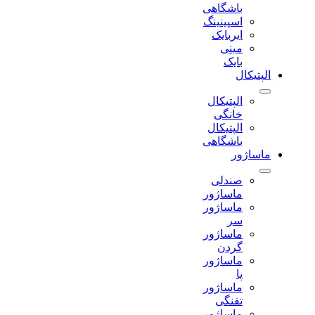
باشگاهی
اسپینینگ
ایربایک
مینی
بایک
الپتیکال
الپتیکال
خانگی
الپتیکال
باشگاهی
ماساژور
صندلی
ماساژور
ماساژور
سر
ماساژور
گردن
ماساژور
پا
ماساژور
تفنگی
ماساژور