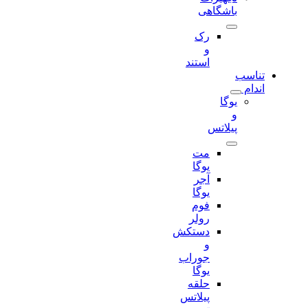
باشگاهی
رک
و
استند
تناسب
اندام
یوگا
و
پیلاتس
مت
یوگا
آجر
یوگا
فوم
رولر
دستکش
و
جوراب
یوگا
حلقه
پیلاتس