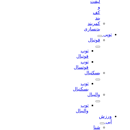
لیفت
و
کف
بند
کمربند
بدنسازی
توپی
فوتبال
توپ
فوتبال
توپ
فوتسال
بسکتبال
توپ
بسکتبال
والیبال
توپ
والیبال
ورزش
آبی
شنا