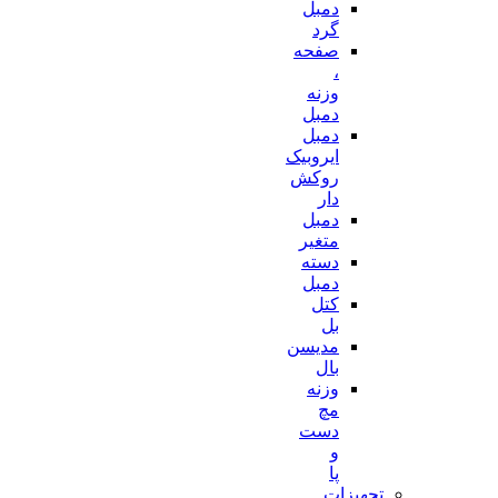
دمبل
گرد
صفحه
،
وزنه
دمبل
دمبل
ایروبیک
روکش
دار
دمبل
متغیر
دسته
دمبل
کتل
بل
مدیسن
بال
وزنه
مچ
دست
و
پا
تجهیزات