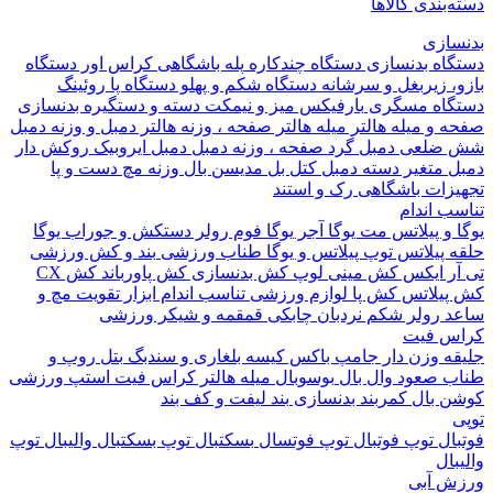
بندی کالاها
ازی
اه بدنسازی
دستگاه چندکاره
پله باشگاهی
کراس اور
دستگاه
 زیربغل و سرشانه
دستگاه شکم و پهلو
دستگاه پا
روئینگ
اه مسگری
بارفیکس
میز و نیمکت
دسته و دستگیره بدنسازی
 و میله هالتر
میله هالتر
صفحه ، وزنه هالتر
دمبل و وزنه
دمبل
ضلعی
دمبل گرد
صفحه ، وزنه دمبل
دمبل ایروبیک روکش دار
 متغیر
دسته دمبل
کتل بل
مدیسن بال
وزنه مچ دست و پا
زات باشگاهی
رک و استند
 اندام
و پیلاتس
مت یوگا
آجر یوگا
فوم رولر
دستکش و جوراب یوگا
 پیلاتس
توپ پیلاتس و یوگا
طناب ورزشی
بند و کش ورزشی
ر ایکس
کش مینی لوپ
کش بدنسازی
کش پاورباند
کش CX
یلاتس
کش پا
لوازم ورزشی تناسب اندام
ابزار تقویت مچ و
د
رولر شکم
نردبان چابکی
قمقمه و شیکر ورزشی
 فیت
ه وزن دار
جامپ باکس
کیسه بلغاری و سندبگ
بتل روپ و
 صعود
وال بال
بوسوبال
میله هالتر کراس فیت
استپ ورزشی
 بال
کمربند بدنسازی
بند لیفت و کف بند
ال
توپ فوتبال
توپ فوتسال
بسکتبال
توپ بسکتبال
والیبال
توپ
ال
 آبی