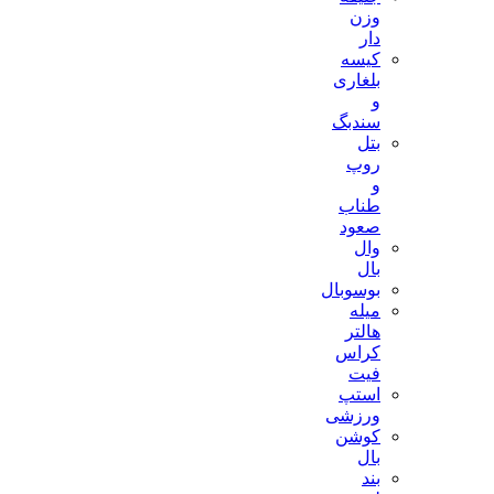
وزن
دار
کیسه
بلغاری
و
سندبگ
بتل
روپ
و
طناب
صعود
وال
بال
بوسوبال
میله
هالتر
کراس
فیت
استپ
ورزشی
کوشن
بال
بند