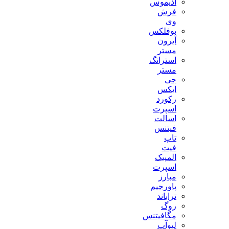
آذیموس
فرش
وی
بوفلکس
آیرون
مستر
استرانگ
مستر
جی
ایکس
رکورد
اسپرت
اسالت
فیتنس
تاپ
فیت
المپیک
اسپرت
مبارز
پاورجیم
تراباند
روگ
مگافیتنس
لیوآپ