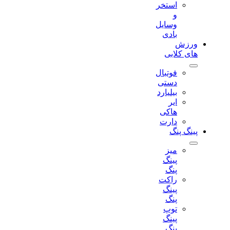
استخر
و
وسایل
بادی
ورزش
های کلابی
فوتبال
دستی
بیلیارد
ایر
هاکی
دارت
پینگ پنگ
میز
پینگ
پنگ
راکت
پینگ
پنگ
توپ
پینگ
پنگ