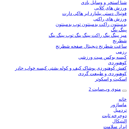
ستخر و وسایل بادی
 های کلابی
ال دستی
بیلیارد
ایر هاکی
دارت
 های راکتی
نتون
راکت بدمینتون
توپ بدمینتون
پنگ
ینگ پنگ
راکت پینگ پنگ
توپ پینگ پنگ
نج
 شطرنج دیجیتال
صفحه شطرنج
 بوکس
میت ورزشی
وردی
کوهنوردی
پوشاک
کیف و کوله پشتی
کیسه خواب
چادر
وردی و طبیعت گردی
ت و اسکوتر
وی وب‌سایت 2
ژور
یل
خه ثابت
کال
ر سلامت