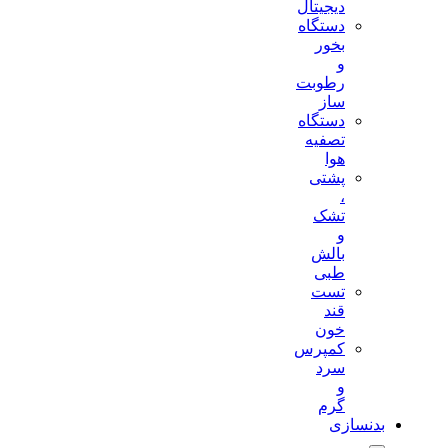
دیجیتال
دستگاه
بخور
و
رطوبت
ساز
دستگاه
تصفیه
هوا
پشتی
،
تشک
و
بالش
طبی
تست
قند
خون
کمپرس
سرد
و
گرم
بدنسازی