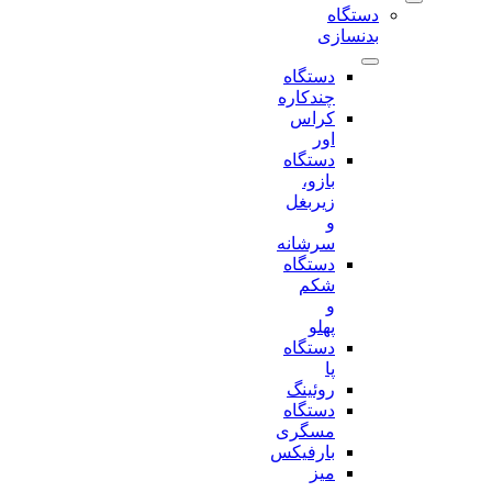
دستگاه
بدنسازی
دستگاه
چندکاره
کراس
اور
دستگاه
بازو،
زیربغل
و
سرشانه
دستگاه
شکم
و
پهلو
دستگاه
پا
روئینگ
دستگاه
مسگری
بارفیکس
میز