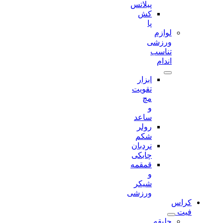
پیلاتس
کش
پا
لوازم
ورزشی
تناسب
اندام
ابزار
تقویت
مچ
و
ساعد
رولر
شکم
نردبان
چابکی
قمقمه
و
شیکر
ورزشی
کراس
فیت
جلیقه