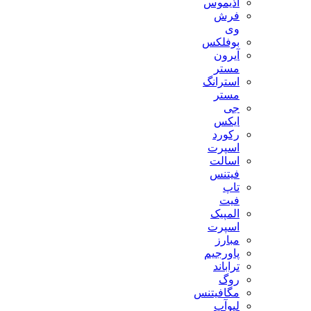
آذیموس
فرش
وی
بوفلکس
آیرون
مستر
استرانگ
مستر
جی
ایکس
رکورد
اسپرت
اسالت
فیتنس
تاپ
فیت
المپیک
اسپرت
مبارز
پاورجیم
تراباند
روگ
مگافیتنس
لیوآپ