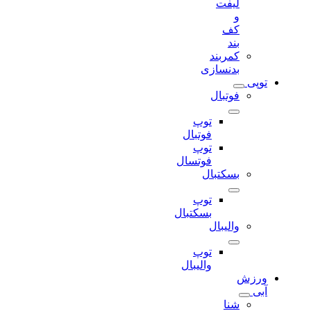
لیفت
و
کف
بند
کمربند
بدنسازی
توپی
فوتبال
توپ
فوتبال
توپ
فوتسال
بسکتبال
توپ
بسکتبال
والیبال
توپ
والیبال
ورزش
آبی
شنا