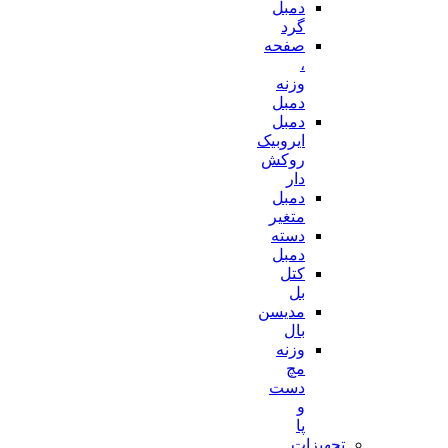
دمبل
گرد
صفحه
،
وزنه
دمبل
دمبل
ایروبیک
روکش
دار
دمبل
متغیر
دسته
دمبل
کتل
بل
مدیسن
بال
وزنه
مچ
دست
و
پا
تجهیزات