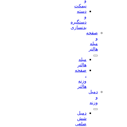
و
نیمکت
دسته
و
دستگیره
بدنسازی
صفحه
و
میله
هالتر
میله
هالتر
صفحه
،
وزنه
هالتر
دمبل
و
وزنه
دمبل
شش
ضلعی