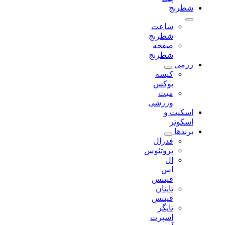
شطرنج
ساعت
شطرنج
صفحه
شطرنج
رزمی
کیسه
بوکس
میت
ورزشی
اسکیت و
اسکوتر
برندها
فدرال
پروتئوس
ال
اس
فیتنس
تایتان
فیتنس
تایگر
اسپرت