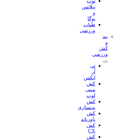
توپ
پیلاتس
و
یوگا
طناب
ورزشی
بند
و
کش
ورزشی
تی
آر
ایکس
کش
مینی
لوپ
کش
بدنسازی
کش
پاورباند
کش
CX
کش