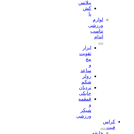
پیلاتس
کش
پا
لوازم
ورزشی
تناسب
اندام
ابزار
تقویت
مچ
و
ساعد
رولر
شکم
نردبان
چابکی
قمقمه
و
شیکر
ورزشی
کراس
فیت
جلیقه