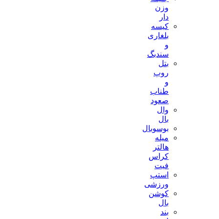
وزن
دار
کیسه
بلغاری
و
سندبگ
بتل
روپ
و
طناب
صعود
وال
بال
بوسوبال
میله
هالتر
کراس
فیت
استپ
ورزشی
کوشن
بال
بند