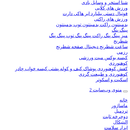
ستخر و وسایل بادی
 های کلابی
ال دستی
بیلیارد
ایر هاکی
دارت
 های راکتی
نتون
راکت بدمینتون
توپ بدمینتون
پنگ
ینگ پنگ
راکت پینگ پنگ
توپ پینگ پنگ
نج
 شطرنج دیجیتال
صفحه شطرنج
 بوکس
میت ورزشی
وردی
کوهنوردی
پوشاک
کیف و کوله پشتی
کیسه خواب
چادر
وردی و طبیعت گردی
ت و اسکوتر
وی وب‌سایت 2
ژور
یل
خه ثابت
کال
ر سلامت