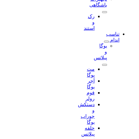
باشگاهی
رک
و
استند
تناسب
اندام
یوگا
و
پیلاتس
مت
یوگا
آجر
یوگا
فوم
رولر
دستکش
و
جوراب
یوگا
حلقه
پیلاتس