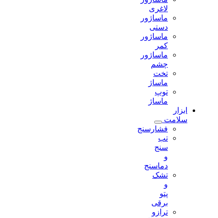
لاغری
ماساژور
دستی
ماساژور
کمر
ماساژور
چشم
تخت
ماساژ
توپ
ماساژ
ابزار
سلامت
فشارسنج
تب
سنج
و
دماسنج
تشک
و
پتو
برقی
ترازو