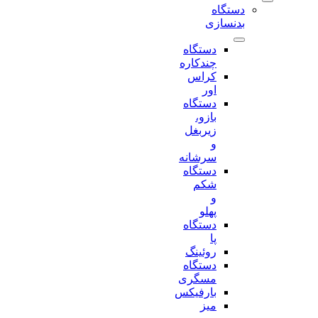
دستگاه
بدنسازی
دستگاه
چندکاره
کراس
اور
دستگاه
بازو،
زیربغل
و
سرشانه
دستگاه
شکم
و
پهلو
دستگاه
پا
روئینگ
دستگاه
مسگری
بارفیکس
میز