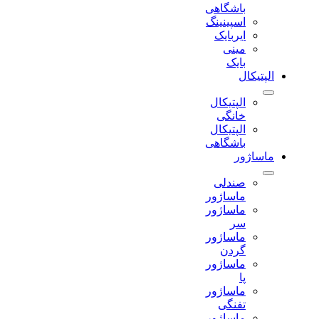
باشگاهی
اسپینینگ
ایربایک
مینی
بایک
الپتیکال
الپتیکال
خانگی
الپتیکال
باشگاهی
ماساژور
صندلی
ماساژور
ماساژور
سر
ماساژور
گردن
ماساژور
پا
ماساژور
تفنگی
ماساژور