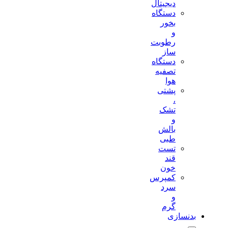
دیجیتال
دستگاه
بخور
و
رطوبت
ساز
دستگاه
تصفیه
هوا
پشتی
،
تشک
و
بالش
طبی
تست
قند
خون
کمپرس
سرد
و
گرم
بدنسازی