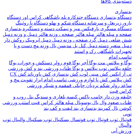
بندی کالاها
ازی
اه بدنسازی
دستگاه چندکاره
پله باشگاهی
کراس اور
دستگاه
 زیربغل و سرشانه
دستگاه شکم و پهلو
دستگاه پا
روئینگ
اه مسگری
بارفیکس
میز و نیمکت
دسته و دستگیره بدنسازی
 و میله هالتر
میله هالتر
صفحه ، وزنه هالتر
دمبل و وزنه
دمبل
ضلعی
دمبل گرد
صفحه ، وزنه دمبل
دمبل ایروبیک روکش دار
 متغیر
دسته دمبل
کتل بل
مدیسن بال
وزنه مچ دست و پا
زات باشگاهی
رک و استند
 اندام
و پیلاتس
مت یوگا
آجر یوگا
فوم رولر
دستکش و جوراب یوگا
 پیلاتس
توپ پیلاتس و یوگا
طناب ورزشی
بند و کش ورزشی
ر ایکس
کش مینی لوپ
کش بدنسازی
کش پاورباند
کش CX
یلاتس
کش پا
لوازم ورزشی تناسب اندام
ابزار تقویت مچ و
د
رولر شکم
نردبان چابکی
قمقمه و شیکر ورزشی
 فیت
ه وزن دار
جامپ باکس
کیسه بلغاری و سندبگ
بتل روپ و
 صعود
وال بال
بوسوبال
میله هالتر کراس فیت
استپ ورزشی
 بال
کمربند بدنسازی
بند لیفت و کف بند
ال
توپ فوتبال
توپ فوتسال
بسکتبال
توپ بسکتبال
والیبال
توپ
ال
 آبی