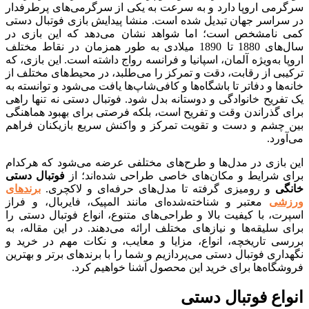
می اروپا دارد و به سرعت به یکی از سرگرمی‌های پرطرفدار
راسر جهان تبدیل شده است. منشا پیدایش بازی فوتبال دستی
نامشخص است؛ اما شواهد نشان می‌دهد که این بازی در
سال‌های 1880 تا 1890 میلادی به طور همزمان در نقاط مختلف
 به‌ویژه آلمان، اسپانیا و فرانسه رواج داشته است. این بازی، که
ی از رقابت، دقت و تمرکز را می‌طلبد، در محیط‌های مختلف از
ها و دفاتر تا باشگاه‌ها و کافی‌شاپ‌ها یافت می‌شود و توانسته به
ریح خانوادگی و دوستانه بدل شود. فوتبال دستی نه تنها راهی
 گذراندن وقت و تفریح است، بلکه فرصتی برای بهبود هماهنگی
چشم و دست و تقویت تمرکز و واکنش سریع بازیکنان فراهم
رد.
بازی در مدل‌ها و طرح‌های مختلفی عرضه می‌شود که هرکدام
 شرایط و مکان‌های خاصی طراحی شده‌اند؛ از
فوتبال دستی
ی
و رومیزی گرفته تا مدل‌های حرفه‌ای و لاکچری.
برندهای
شی
معتبر و شناخته‌شده‌ای مانند المپیک، فایربال، و فراز
، با کیفیت بالا و طراحی‌های متنوع، انواع فوتبال دستی را
سلیقه‌ها و نیازهای مختلف ارائه می‌دهند. در این مقاله، به
ی تاریخچه، انواع، مزایا و معایب، و نکات مهم در خرید و
ری فوتبال دستی می‌پردازیم و شما را با برندهای برتر و بهترین
اه‌ها برای خرید این محصول آشنا خواهیم کرد.
اع فوتبال دستی