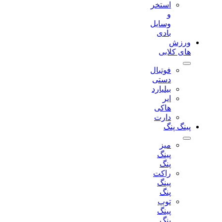
استخر
و
وسایل
بادی
ورزش
های کلابی
فوتبال
دستی
بیلیارد
ایر
هاکی
دارت
پینگ پنگ
میز
پینگ
پنگ
راکت
پینگ
پنگ
توپ
پینگ
پنگ