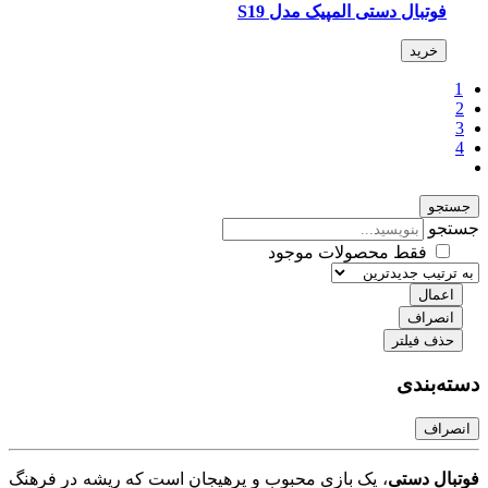
فوتبال دستی المپیک مدل S19
خرید
جو
جو
فقط محصولات موجود
عمال
نصراف
ذف فیلتر
‌بندی
راف
ال دستی
، یک بازی محبوب و پرهیجان است که ریشه در فرهنگ