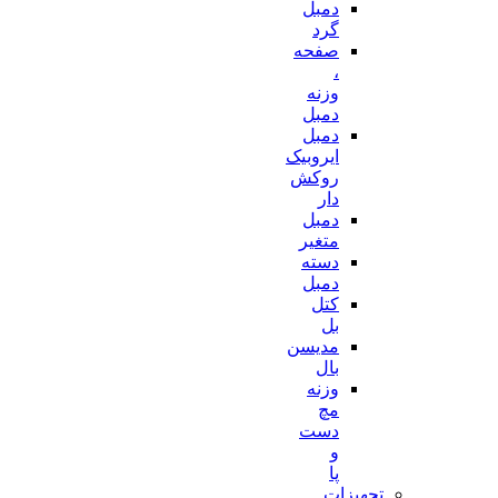
دمبل
گرد
صفحه
،
وزنه
دمبل
دمبل
ایروبیک
روکش
دار
دمبل
متغیر
دسته
دمبل
کتل
بل
مدیسن
بال
وزنه
مچ
دست
و
پا
تجهیزات