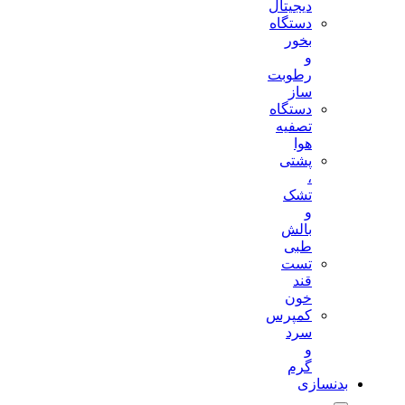
دیجیتال
دستگاه
بخور
و
رطوبت
ساز
دستگاه
تصفیه
هوا
پشتی
،
تشک
و
بالش
طبی
تست
قند
خون
کمپرس
سرد
و
گرم
بدنسازی