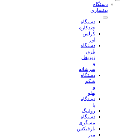
دستگاه
بدنسازی
دستگاه
چندکاره
کراس
اور
دستگاه
بازو،
زیربغل
و
سرشانه
دستگاه
شکم
و
پهلو
دستگاه
پا
روئینگ
دستگاه
مسگری
بارفیکس
میز