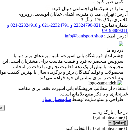
 صبر کنید...
را در شبکه‌های اجتماعی دنبال کنید:
 تهران، میدان منیریه، ابتدای خیابان ابوسعید، روبروی
 پلاک 176، زنگ 3
ه تماس:
021-22324790 و 22324791-021 و 22324918-021 و
0919888
 ایمیل:
info@banisport.shop
اره ما
 انداز فروشگاه‌ بانی اسپرت، تامین برندهای برتر دنیا با
ویس منحصر به فرد و قیمت مناسب برای مشتریان است. این
موعه با بیش از یک دهه فعالیت تجاری، با دقت در انتخاب
ولات و تولید کنندگان برتر و برگزیده سال با بهترین کیفیت مواد
ساخت را برای مشتریان خود فراهم می‌کند.
اده از مطالب فروشگاه بانی اسپرت فقط برای مقاصد
اری و با ذکر منبع بلامانع است.
احی و سئو سایت توسط
سایت‌ساز بساز
×
ل بارگذاری...