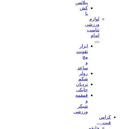
پیلاتس
کش
پا
لوازم
ورزشی
تناسب
اندام
ابزار
تقویت
مچ
و
ساعد
رولر
شکم
نردبان
چابکی
قمقمه
و
شیکر
ورزشی
کراس
فیت
جلیقه