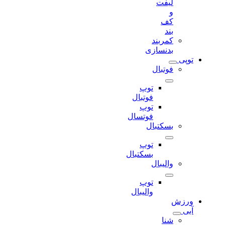
لیفت
و
کف
بند
کمربند
بدنسازی
توپی
فوتبال
توپ
فوتبال
توپ
فوتسال
بسکتبال
توپ
بسکتبال
والیبال
توپ
والیبال
ورزش
آبی
شنا