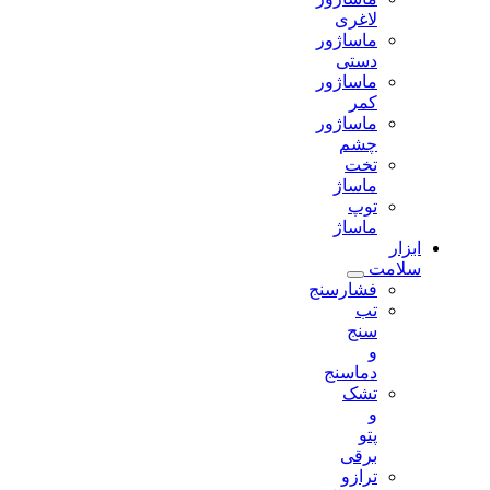
لاغری
ماساژور
دستی
ماساژور
کمر
ماساژور
چشم
تخت
ماساژ
توپ
ماساژ
ابزار
سلامت
فشارسنج
تب
سنج
و
دماسنج
تشک
و
پتو
برقی
ترازو