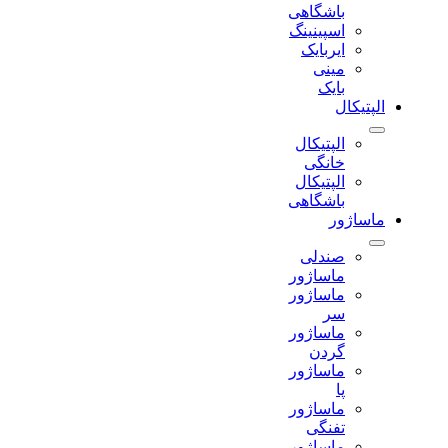
باشگاهی
اسپینینگ
ایربایک
مینی
بایک
الپتیکال
الپتیکال
خانگی
الپتیکال
باشگاهی
ماساژور
صندلی
ماساژور
ماساژور
سر
ماساژور
گردن
ماساژور
پا
ماساژور
تفنگی
ماساژور