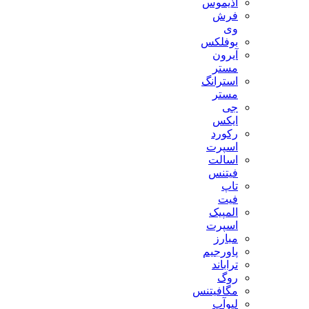
آذیموس
فرش
وی
بوفلکس
آیرون
مستر
استرانگ
مستر
جی
ایکس
رکورد
اسپرت
اسالت
فیتنس
تاپ
فیت
المپیک
اسپرت
مبارز
پاورجیم
تراباند
روگ
مگافیتنس
لیوآپ