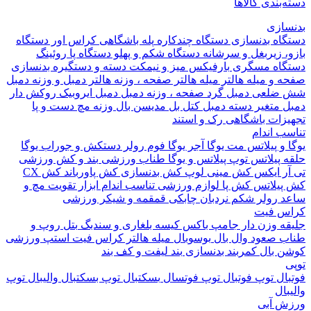
بندی کالاها
ازی
اه بدنسازی
دستگاه چندکاره
پله باشگاهی
کراس اور
دستگاه
 زیربغل و سرشانه
دستگاه شکم و پهلو
دستگاه پا
روئینگ
اه مسگری
بارفیکس
میز و نیمکت
دسته و دستگیره بدنسازی
 و میله هالتر
میله هالتر
صفحه ، وزنه هالتر
دمبل و وزنه
دمبل
ضلعی
دمبل گرد
صفحه ، وزنه دمبل
دمبل ایروبیک روکش دار
 متغیر
دسته دمبل
کتل بل
مدیسن بال
وزنه مچ دست و پا
زات باشگاهی
رک و استند
 اندام
و پیلاتس
مت یوگا
آجر یوگا
فوم رولر
دستکش و جوراب یوگا
 پیلاتس
توپ پیلاتس و یوگا
طناب ورزشی
بند و کش ورزشی
ر ایکس
کش مینی لوپ
کش بدنسازی
کش پاورباند
کش CX
یلاتس
کش پا
لوازم ورزشی تناسب اندام
ابزار تقویت مچ و
د
رولر شکم
نردبان چابکی
قمقمه و شیکر ورزشی
 فیت
ه وزن دار
جامپ باکس
کیسه بلغاری و سندبگ
بتل روپ و
 صعود
وال بال
بوسوبال
میله هالتر کراس فیت
استپ ورزشی
 بال
کمربند بدنسازی
بند لیفت و کف بند
ال
توپ فوتبال
توپ فوتسال
بسکتبال
توپ بسکتبال
والیبال
توپ
ال
 آبی