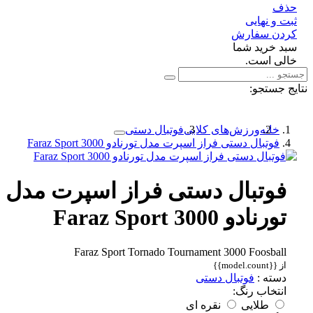
ف
 و نهایی
دن سفارش
د خرید شما
لی است.
 جستجو:
خانه
ورزش‌های کلابی
فوتبال دستی
فوتبال دستی فراز اسپرت مدل تورنادو Faraz Sport 3000
فوتبال دستی فراز اسپرت مدل
تورنادو Faraz Sport 3000
Faraz Sport Tornado Tournament 3000 Foosball
از {{model.count}}
دسته :
فوتبال دستی
انتخاب رنگ:
طلایی
نقره ای