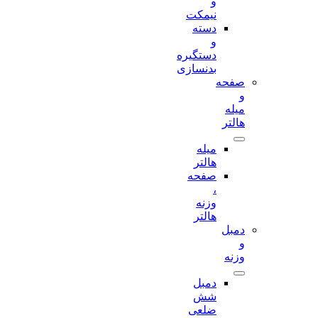
و
نیمکت
دسته
و
دستگیره
بدنسازی
صفحه
و
میله
هالتر
میله
هالتر
صفحه
،
وزنه
هالتر
دمبل
و
وزنه
دمبل
شش
ضلعی