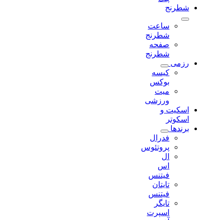
شطرنج
ساعت
شطرنج
صفحه
شطرنج
رزمی
کیسه
بوکس
میت
ورزشی
اسکیت و
اسکوتر
برندها
فدرال
پروتئوس
ال
اس
فیتنس
تایتان
فیتنس
تایگر
اسپرت