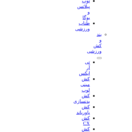
توپ
پیلاتس
و
یوگا
طناب
ورزشی
بند
و
کش
ورزشی
تی
آر
ایکس
کش
مینی
لوپ
کش
بدنسازی
کش
پاورباند
کش
CX
کش