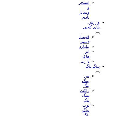
استخر
و
وسایل
بادی
ورزش
های کلابی
فوتبال
دستی
بیلیارد
ایر
هاکی
دارت
پینگ پنگ
میز
پینگ
پنگ
راکت
پینگ
پنگ
توپ
پینگ
پنگ