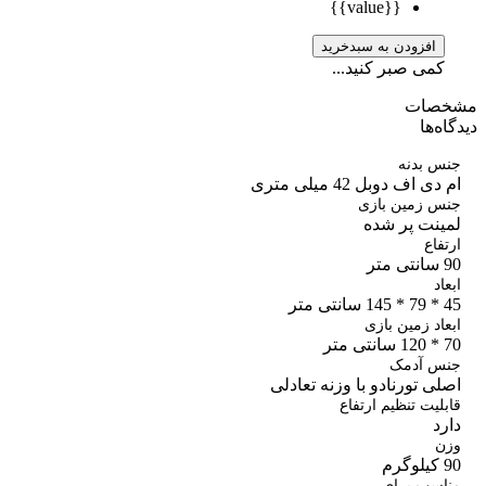
{{value}}
افزودن به سبدخرید
کمی صبر کنید...
صات
ه‌ها
س بدنه
ی اف دوبل 42 میلی متری
س زمین بازی
ینت پر شده
فاع
ر
اد
تر
اد زمین بازی
تر
س آدمک
ی تورنادو با وزنه تعادلی
لیت تنظیم ارتفاع
د
ن
م
اسب برای