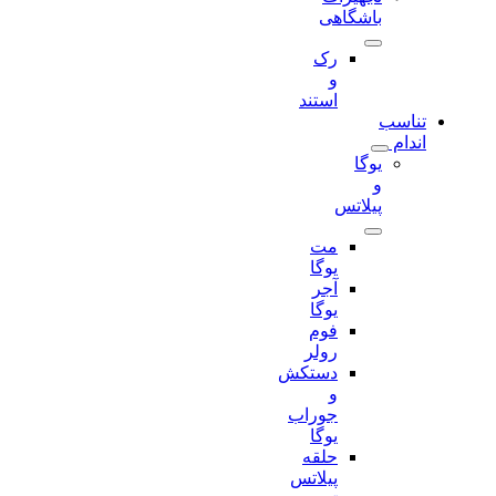
باشگاهی
رک
و
استند
تناسب
اندام
یوگا
و
پیلاتس
مت
یوگا
آجر
یوگا
فوم
رولر
دستکش
و
جوراب
یوگا
حلقه
پیلاتس