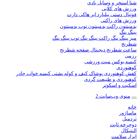
ستخر و وسایل بادی
 های کلابی
ال دستی
بیلیارد
ایر هاکی
دارت
 های راکتی
نتون
راکت بدمینتون
توپ بدمینتون
پنگ
ینگ پنگ
راکت پینگ پنگ
توپ پینگ پنگ
نج
 شطرنج دیجیتال
صفحه شطرنج
 بوکس
میت ورزشی
وردی
کوهنوردی
پوشاک
کیف و کوله پشتی
کیسه خواب
چادر
وردی و طبیعت گردی
ت و اسکوتر
وی وب‌سایت 2
ژور
یل
خه ثابت
کال
ر سلامت