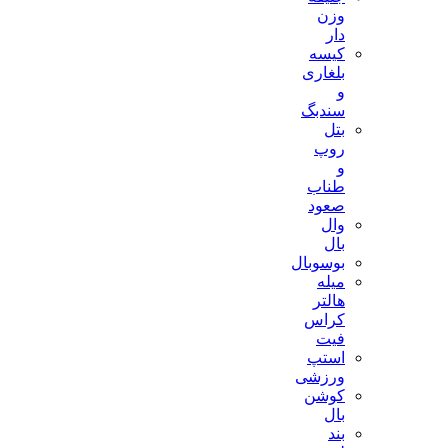
وزن
دار
کیسه
بلغاری
و
سندبگ
بتل
روپ
و
طناب
صعود
وال
بال
بوسوبال
میله
هالتر
کراس
فیت
استپ
ورزشی
کوشن
بال
بند