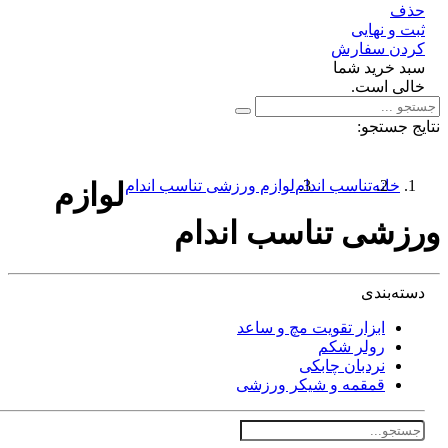
ف
 و نهایی
دن سفارش
د خرید شما
لی است.
 جستجو:
خانه
تناسب اندام
لوازم ورزشی تناسب اندام
لوازم
زشی تناسب اندام
ته‌بندی
ابزار تقویت مچ و ساعد
رولر شکم
نردبان چابکی
قمقمه و شیکر ورزشی