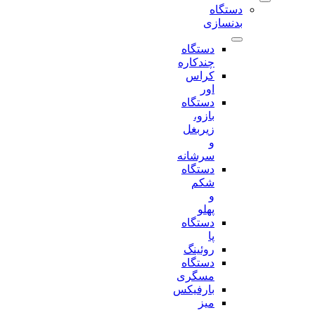
دستگاه
بدنسازی
دستگاه
چندکاره
کراس
اور
دستگاه
بازو،
زیربغل
و
سرشانه
دستگاه
شکم
و
پهلو
دستگاه
پا
روئینگ
دستگاه
مسگری
بارفیکس
میز