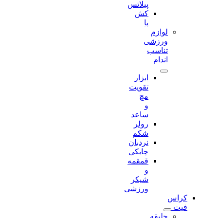
پیلاتس
کش
پا
لوازم
ورزشی
تناسب
اندام
ابزار
تقویت
مچ
و
ساعد
رولر
شکم
نردبان
چابکی
قمقمه
و
شیکر
ورزشی
کراس
فیت
جلیقه