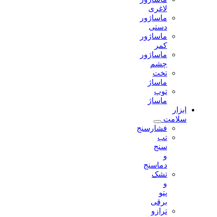
لاغری
ماساژور
دستی
ماساژور
کمر
ماساژور
چشم
تخت
ماساژ
توپ
ماساژ
ابزار
سلامت
فشارسنج
تب
سنج
و
دماسنج
تشک
و
پتو
برقی
ترازو