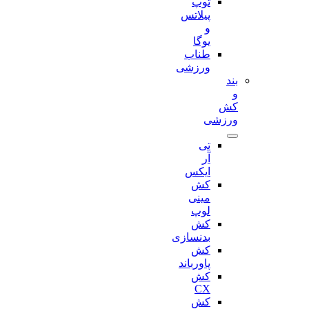
توپ
پیلاتس
و
یوگا
طناب
ورزشی
بند
و
کش
ورزشی
تی
آر
ایکس
کش
مینی
لوپ
کش
بدنسازی
کش
پاورباند
کش
CX
کش