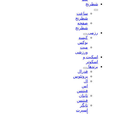
شطرنج
ساعت
شطرنج
صفحه
شطرنج
رزمی
کیسه
بوکس
میت
ورزشی
اسکیت و
اسکوتر
برندها
فدرال
پروتئوس
ال
اس
فیتنس
تایتان
فیتنس
تایگر
اسپرت