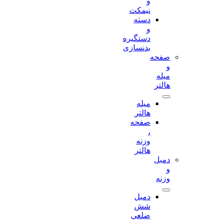
و
نیمکت
دسته
و
دستگیره
بدنسازی
صفحه
و
میله
هالتر
میله
هالتر
صفحه
،
وزنه
هالتر
دمبل
و
وزنه
دمبل
شش
ضلعی