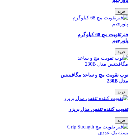
پاورجیم
خرید
فنرتقویت مچ 68 کیلوگرم
پاورجیم
خرید
توپ تقویت مچ و ساعد مگافیتنس
مدل 230B
خرید
تقویت کننده تنفس مدل بریزر
خرید