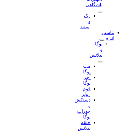
باشگاهی
رک
و
استند
تناسب
اندام
یوگا
و
پیلاتس
مت
یوگا
آجر
یوگا
فوم
رولر
دستکش
و
جوراب
یوگا
حلقه
پیلاتس