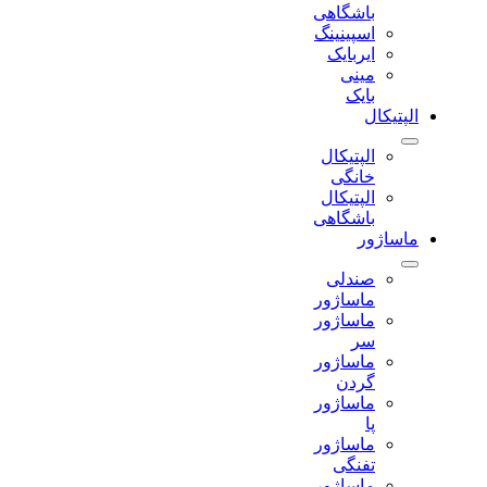
باشگاهی
اسپینینگ
ایربایک
مینی
بایک
الپتیکال
الپتیکال
خانگی
الپتیکال
باشگاهی
ماساژور
صندلی
ماساژور
ماساژور
سر
ماساژور
گردن
ماساژور
پا
ماساژور
تفنگی
ماساژور