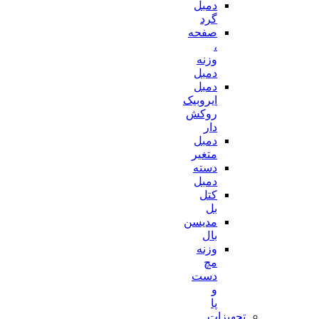
دمبل
گرد
صفحه
،
وزنه
دمبل
دمبل
ایروبیک
روکش
دار
دمبل
متغیر
دسته
دمبل
کتل
بل
مدیسن
بال
وزنه
مچ
دست
و
پا
تجهیزات