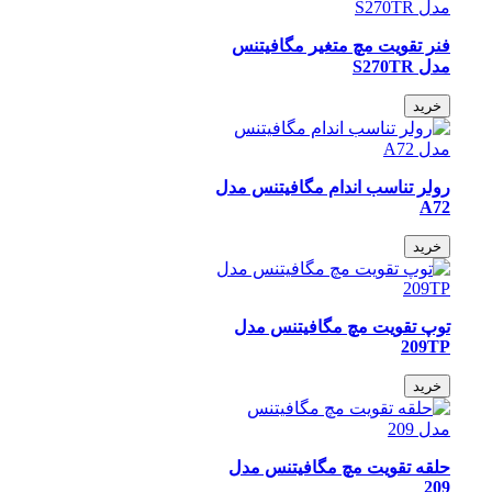
فنر تقویت مچ متغیر مگافیتنس
مدل S270TR
خرید
رولر تناسب اندام مگافیتنس مدل
A72
خرید
توپ تقویت مچ مگافیتنس مدل
209TP
خرید
حلقه تقویت مچ مگافیتنس مدل
209