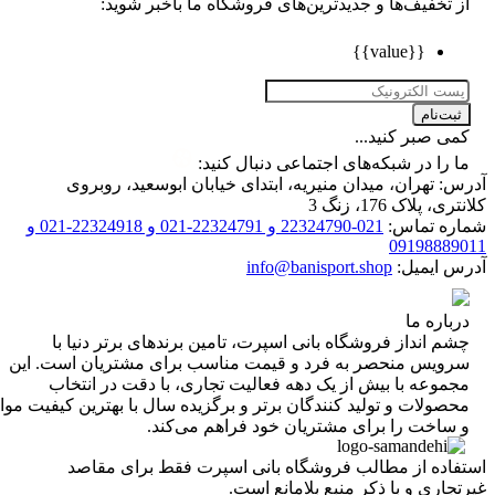
تخفیف‌ها و جدیدترین‌های فروشگاه ما باخبر شوید:
{{value}}
ت‌نام
 صبر کنید...
را در شبکه‌های اجتماعی دنبال کنید:
 تهران، میدان منیریه، ابتدای خیابان ابوسعید، روبروی
 پلاک 176، زنگ 3
ه تماس:
021-22324790 و 22324791-021 و 22324918-021 و
0919888
 ایمیل:
info@banisport.shop
اره ما
 انداز فروشگاه‌ بانی اسپرت، تامین برندهای برتر دنیا با
ویس منحصر به فرد و قیمت مناسب برای مشتریان است. این
موعه با بیش از یک دهه فعالیت تجاری، با دقت در انتخاب
ولات و تولید کنندگان برتر و برگزیده سال با بهترین کیفیت مواد
ساخت را برای مشتریان خود فراهم می‌کند.
اده از مطالب فروشگاه بانی اسپرت فقط برای مقاصد
اری و با ذکر منبع بلامانع است.