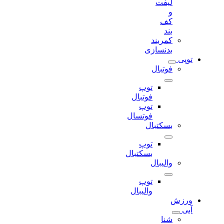
لیفت
و
کف
بند
کمربند
بدنسازی
توپی
فوتبال
توپ
فوتبال
توپ
فوتسال
بسکتبال
توپ
بسکتبال
والیبال
توپ
والیبال
ورزش
آبی
شنا