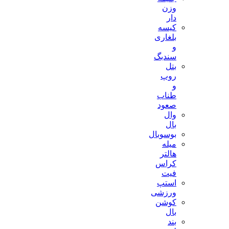
وزن
دار
کیسه
بلغاری
و
سندبگ
بتل
روپ
و
طناب
صعود
وال
بال
بوسوبال
میله
هالتر
کراس
فیت
استپ
ورزشی
کوشن
بال
بند