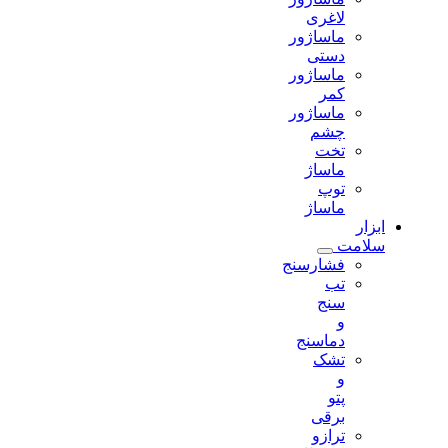
لاغری
ماساژور
دستی
ماساژور
کمر
ماساژور
چشم
تخت
ماساژ
توپ
ماساژ
ابزار
سلامت
فشارسنج
تب
سنج
و
دماسنج
تشک
و
پتو
برقی
ترازو