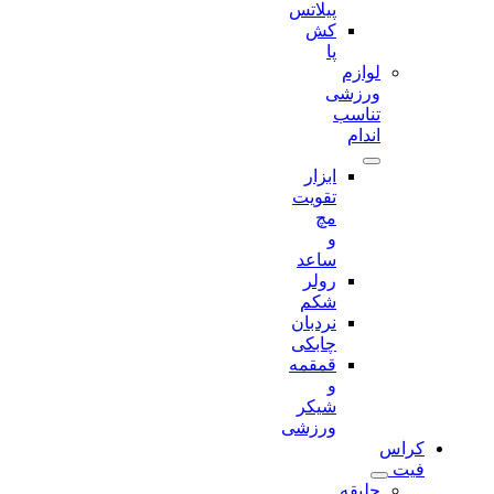
پیلاتس
کش
پا
لوازم
ورزشی
تناسب
اندام
ابزار
تقویت
مچ
و
ساعد
رولر
شکم
نردبان
چابکی
قمقمه
و
شیکر
ورزشی
کراس
فیت
جلیقه