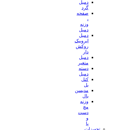
دمبل
گرد
صفحه
،
وزنه
دمبل
دمبل
ایروبیک
روکش
دار
دمبل
متغیر
دسته
دمبل
کتل
بل
مدیسن
بال
وزنه
مچ
دست
و
پا
تجهیزات