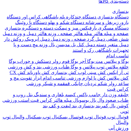
بندی کالاها
ازی
اه بدنسازی
دستگاه چندکاره
پله باشگاهی
کراس اور
دستگاه
 زیربغل و سرشانه
دستگاه شکم و پهلو
دستگاه پا
روئینگ
اه مسگری
بارفیکس
میز و نیمکت
دسته و دستگیره بدنسازی
 و میله هالتر
میله هالتر
صفحه ، وزنه هالتر
دمبل و وزنه
دمبل
ضلعی
دمبل گرد
صفحه ، وزنه دمبل
دمبل ایروبیک روکش دار
 متغیر
دسته دمبل
کتل بل
مدیسن بال
وزنه مچ دست و پا
زات باشگاهی
رک و استند
 اندام
و پیلاتس
مت یوگا
آجر یوگا
فوم رولر
دستکش و جوراب یوگا
 پیلاتس
توپ پیلاتس و یوگا
طناب ورزشی
بند و کش ورزشی
ر ایکس
کش مینی لوپ
کش بدنسازی
کش پاورباند
کش CX
یلاتس
کش پا
لوازم ورزشی تناسب اندام
ابزار تقویت مچ و
د
رولر شکم
نردبان چابکی
قمقمه و شیکر ورزشی
 فیت
ه وزن دار
جامپ باکس
کیسه بلغاری و سندبگ
بتل روپ و
 صعود
وال بال
بوسوبال
میله هالتر کراس فیت
استپ ورزشی
 بال
کمربند بدنسازی
بند لیفت و کف بند
ال
توپ فوتبال
توپ فوتسال
بسکتبال
توپ بسکتبال
والیبال
توپ
ال
 آبی