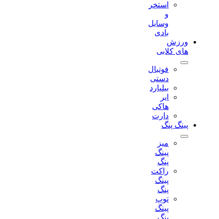
استخر
و
وسایل
بادی
ورزش
های کلابی
فوتبال
دستی
بیلیارد
ایر
هاکی
دارت
پینگ پنگ
میز
پینگ
پنگ
راکت
پینگ
پنگ
توپ
پینگ
پنگ