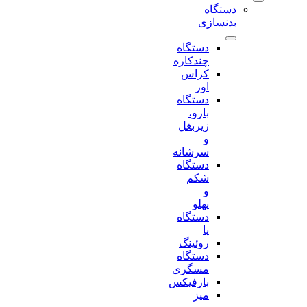
دستگاه
بدنسازی
دستگاه
چندکاره
کراس
اور
دستگاه
بازو،
زیربغل
و
سرشانه
دستگاه
شکم
و
پهلو
دستگاه
پا
روئینگ
دستگاه
مسگری
بارفیکس
میز