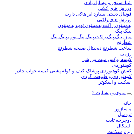
ستخر و وسایل بادی
 های کلابی
ال دستی
بیلیارد
ایر هاکی
دارت
 های راکتی
نتون
راکت بدمینتون
توپ بدمینتون
پنگ
ینگ پنگ
راکت پینگ پنگ
توپ پینگ پنگ
نج
 شطرنج دیجیتال
صفحه شطرنج
 بوکس
میت ورزشی
وردی
کوهنوردی
پوشاک
کیف و کوله پشتی
کیسه خواب
چادر
وردی و طبیعت گردی
ت و اسکوتر
وی وب‌سایت 2
ژور
یل
خه ثابت
کال
ر سلامت