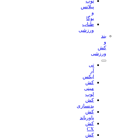
توپ
پیلاتس
و
یوگا
طناب
ورزشی
بند
و
کش
ورزشی
تی
آر
ایکس
کش
مینی
لوپ
کش
بدنسازی
کش
پاورباند
کش
CX
کش