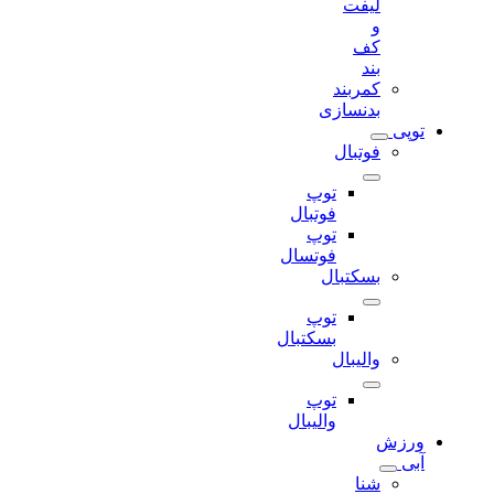
لیفت
و
کف
بند
کمربند
بدنسازی
توپی
فوتبال
توپ
فوتبال
توپ
فوتسال
بسکتبال
توپ
بسکتبال
والیبال
توپ
والیبال
ورزش
آبی
شنا