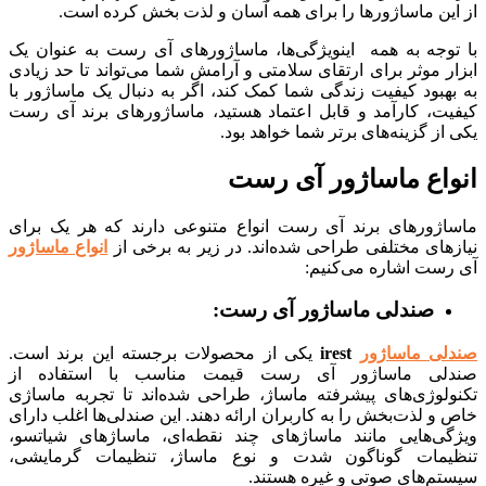
ین ماساژورها را برای همه آسان و لذت بخش کرده است.
وجه به همه اینویژگی‌ها، ماساژورهای آی رست به عنوان یک
 موثر برای ارتقای سلامتی و آرامش شما می‌تواند تا حد زیادی
بود کیفیت زندگی شما کمک کند، اگر به دنبال یک ماساژور با
ت، کارآمد و قابل اعتماد هستید، ماساژورهای برند آی رست
ز گزینه‌های برتر شما خواهد بود.
اع ماساژور آی رست
ژورهای برند آی رست انواع متنوعی دارند که هر یک برای
ای‌ مختلفی طراحی شده‌اند. در زیر به برخی از
انواع ماساژور
ست اشاره می‌کنیم:
صندلی ماساژور آی رست:
ی ماساژور
irest
یکی از محصولات برجسته این برند است.
ی ماساژور آی رست قیمت مناسب با استفاده از
لوژی‌های پیشرفته ماساژ، طراحی شده‌اند تا تجربه ماساژی
 لذت‌بخش را به کاربران ارائه دهند. این صندلی‌ها اغلب دارای
ی‌هایی مانند ماساژهای چند نقطه‌ای، ماساژهای شیاتسو،
مات گوناگون شدت و نوع ماساژ، تنظیمات گرمایشی،
م‌های صوتی و غیره هستند.