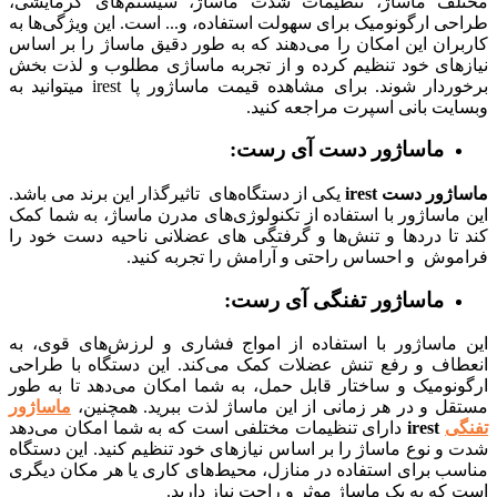
ف ماساژ، تنظیمات شدت ماساژ، سیستم‌های گرمایشی،
 ارگونومیک برای سهولت استفاده، و... است. این ویژگی‌ها به
ان این امکان را می‌دهند که به طور دقیق ماساژ را بر اساس
های خود تنظیم کرده و از تجربه ماساژی مطلوب و لذت بخش
برخوردار شوند. برای مشاهده قیمت ماساژور پا irest میتوانید به
یت بانی اسپرت مراجعه کنید.
ماساژور دست آی رست:
ور دست irest
یکی از دستگاه‌های تاثیرگذار این برند می باشد.
اساژور با استفاده از تکنولوژی‌های مدرن ماساژ، به شما کمک
تا دردها و تنش‌ها و گرفتگی های عضلانی ناحیه دست خود را
وش و احساس راحتی و آرامش را تجربه کنید.
ماساژور تفنگی آی رست:
ماساژور با استفاده از امواج فشاری و لرزش‌های قوی، به
اف و رفع تنش عضلات کمک می‌کند. این دستگاه با طراحی
نومیک و ساختار قابل حمل، به شما امکان می‌دهد تا به طور
ل و در هر زمانی از این ماساژ لذت ببرید. همچنین،
ماساژور
ی
irest
دارای تنظیمات مختلفی است که به شما امکان می‌دهد
 نوع ماساژ را بر اساس نیازهای خود تنظیم کنید. این دستگاه
ب برای استفاده در منازل، محیط‌های کاری یا هر مکان دیگری
ه به یک ماساژ موثر و راحت نیاز دارید.