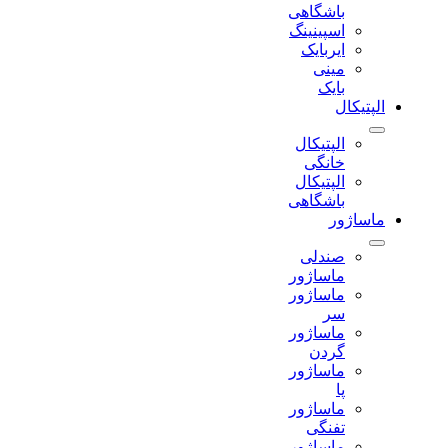
باشگاهی
اسپینینگ
ایربایک
مینی
بایک
الپتیکال
الپتیکال
خانگی
الپتیکال
باشگاهی
ماساژور
صندلی
ماساژور
ماساژور
سر
ماساژور
گردن
ماساژور
پا
ماساژور
تفنگی
ماساژور