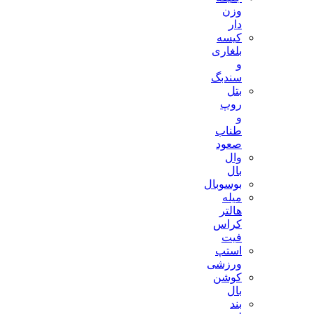
وزن
دار
کیسه
بلغاری
و
سندبگ
بتل
روپ
و
طناب
صعود
وال
بال
بوسوبال
میله
هالتر
کراس
فیت
استپ
ورزشی
کوشن
بال
بند