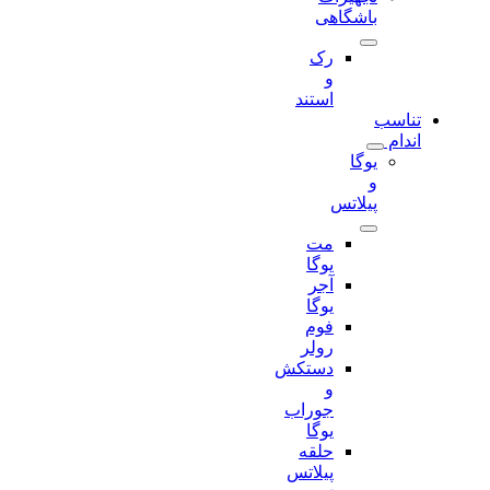
باشگاهی
رک
و
استند
تناسب
اندام
یوگا
و
پیلاتس
مت
یوگا
آجر
یوگا
فوم
رولر
دستکش
و
جوراب
یوگا
حلقه
پیلاتس