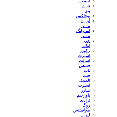
آذیموس
فرش
وی
بوفلکس
آیرون
مستر
استرانگ
مستر
جی
ایکس
رکورد
اسپرت
اسالت
فیتنس
تاپ
فیت
المپیک
اسپرت
مبارز
پاورجیم
تراباند
روگ
مگافیتنس
لیوآپ