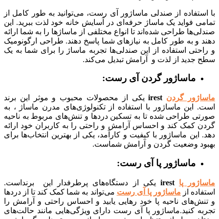
تفاده از صندلی ماساژور آی رست، می‌توانید به طور کامل از
 فواید یک ماساژ حرفه‌ای در آسایش خانه خود لذت ببرید. این
‌ها طراحی شده‌اند تا انواع مختلفی از ماساژها را به شما ارائه
و به طور کامل به نیازهای شما پاسخ دهند. طراحی ارگونومیک
تی استفاده از این صندلی‌ها تجربه ماساژ را برای شما به یک
جدید از لذت و آرامش تبدیل می‌کند.
ماساژور گردن آی رست:
ژور گردن
irest
یکی از محصولات محبوب و موثر این برند
 این ماساژور با استفاده از تکنولوژی‌های مدرن ماساژ ، به
ی طراحی شده تا به تسکین دردها و تنش‌های مربوط به ناحیه
 کمک کند و احساس آرامش و راحتی را به کاربران خود ارائه
این ماساژور با کیفیت و کارآمد، یکی از بهترین انتخاب‌ها برای
د وضعیت گردن و آرامش شماست.
ماساژور پا آی رست:
ژور پا
irest
یکی از دستگاه‌های پرطرفدار این برنداست.
ده از
ماساژور پا آی رست
می‌تواند به شما کمک کند تا از دردها
ش‌های ناحیه پا خود رهایی یابید و احساس راحتی و آرامش را
 کنید.ماساژور پا آی رست دارای ویژگی‌هایی مانند حالت‌های