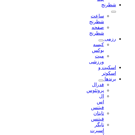
شطرنج
ساعت
شطرنج
صفحه
شطرنج
رزمی
کیسه
بوکس
میت
ورزشی
اسکیت و
اسکوتر
برندها
فدرال
پروتئوس
ال
اس
فیتنس
تایتان
فیتنس
تایگر
اسپرت