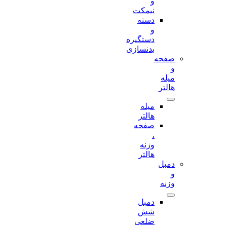
و
نیمکت
دسته
و
دستگیره
بدنسازی
صفحه
و
میله
هالتر
میله
هالتر
صفحه
،
وزنه
هالتر
دمبل
و
وزنه
دمبل
شش
ضلعی