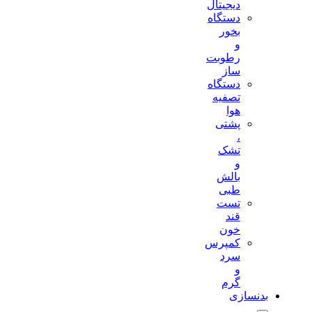
دیجیتال
دستگاه
بخور
و
رطوبت
ساز
دستگاه
تصفیه
هوا
پشتی
،
تشک
و
بالش
طبی
تست
قند
خون
کمپرس
سرد
و
گرم
بدنسازی