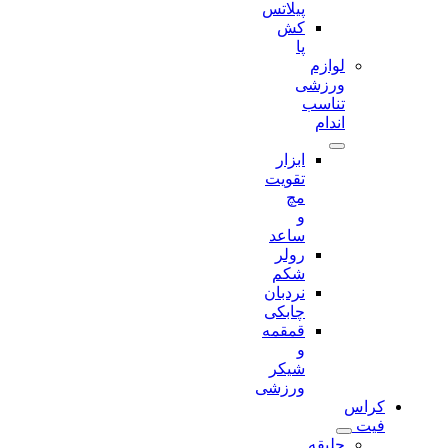
پیلاتس
کش
پا
لوازم
ورزشی
تناسب
اندام
ابزار
تقویت
مچ
و
ساعد
رولر
شکم
نردبان
چابکی
قمقمه
و
شیکر
ورزشی
کراس
فیت
جلیقه