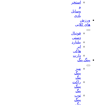
استخر
و
وسایل
بادی
ورزش
های کلابی
فوتبال
دستی
بیلیارد
ایر
هاکی
دارت
پینگ پنگ
میز
پینگ
پنگ
راکت
پینگ
پنگ
توپ
پینگ
پنگ