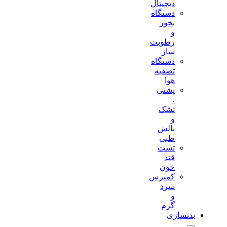
دیجیتال
دستگاه
بخور
و
رطوبت
ساز
دستگاه
تصفیه
هوا
پشتی
،
تشک
و
بالش
طبی
تست
قند
خون
کمپرس
سرد
و
گرم
بدنسازی