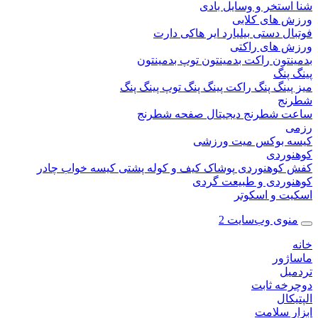
ستخر و وسایل بادی
 های کلابی
ال دستی
بیلیارد
ایر هاکی
دارت
 های راکتی
نتون
راکت بدمینتون
توپ بدمینتون
پنگ
ینگ پنگ
راکت پینگ پنگ
توپ پینگ پنگ
نج
 شطرنج دیجیتال
صفحه شطرنج
 بوکس
میت ورزشی
وردی
کوهنوردی
پوشاک
کیف و کوله پشتی
کیسه خواب
چادر
وردی و طبیعت گردی
ت و اسکوتر
وی وب‌سایت 2
ژور
یل
خه ثابت
کال
ر سلامت