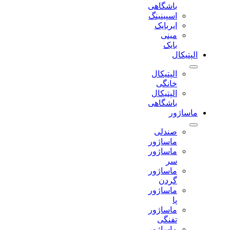
باشگاهی
اسپینینگ
ایربایک
مینی
بایک
الپتیکال
الپتیکال
خانگی
الپتیکال
باشگاهی
ماساژور
صندلی
ماساژور
ماساژور
سر
ماساژور
گردن
ماساژور
پا
ماساژور
تفنگی
ماساژور