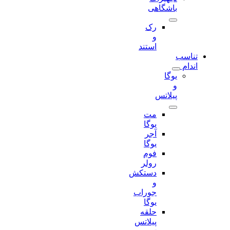
باشگاهی
رک
و
استند
تناسب
اندام
یوگا
و
پیلاتس
مت
یوگا
آجر
یوگا
فوم
رولر
دستکش
و
جوراب
یوگا
حلقه
پیلاتس