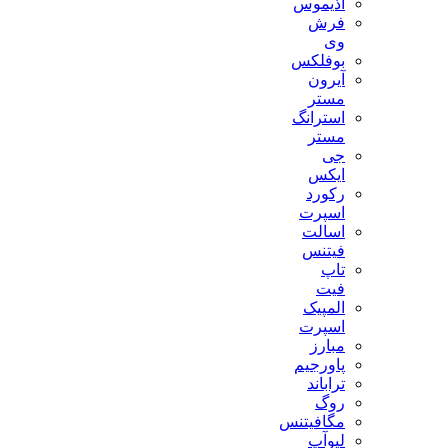
آذیموس
فرش
وی
بوفلکس
آیرون
مستر
استرانگ
مستر
جی
ایکس
رکورد
اسپرت
اسالت
فیتنس
تاپ
فیت
المپیک
اسپرت
مبارز
پاورجیم
تراباند
روگ
مگافیتنس
لیوآپ