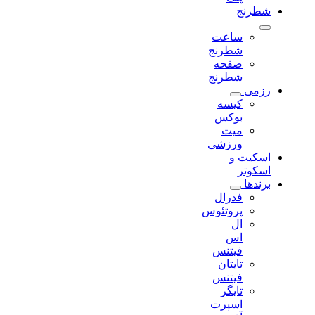
شطرنج
ساعت
شطرنج
صفحه
شطرنج
رزمی
کیسه
بوکس
میت
ورزشی
اسکیت و
اسکوتر
برندها
فدرال
پروتئوس
ال
اس
فیتنس
تایتان
فیتنس
تایگر
اسپرت