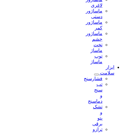
لاغری
ماساژور
دستی
ماساژور
کمر
ماساژور
چشم
تخت
ماساژ
توپ
ماساژ
ابزار
سلامت
فشارسنج
تب
سنج
و
دماسنج
تشک
و
پتو
برقی
ترازو