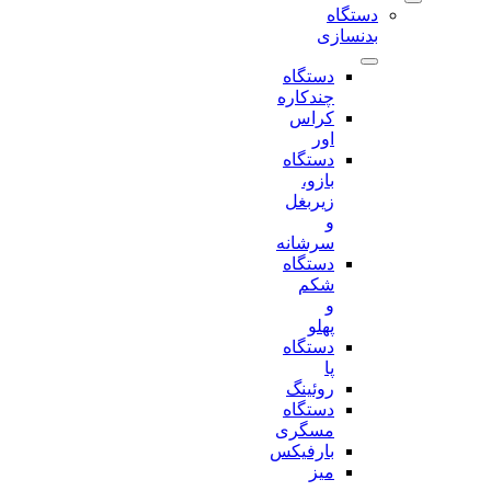
دستگاه
بدنسازی
دستگاه
چندکاره
کراس
اور
دستگاه
بازو،
زیربغل
و
سرشانه
دستگاه
شکم
و
پهلو
دستگاه
پا
روئینگ
دستگاه
مسگری
بارفیکس
میز