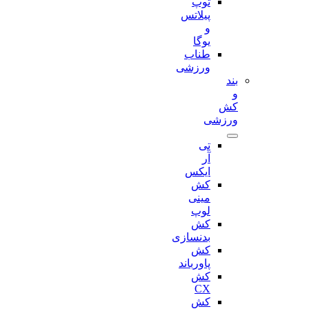
توپ
پیلاتس
و
یوگا
طناب
ورزشی
بند
و
کش
ورزشی
تی
آر
ایکس
کش
مینی
لوپ
کش
بدنسازی
کش
پاورباند
کش
CX
کش