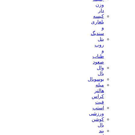
وزن
دار
کیسه
بلغاری
و
سندبگ
بتل
روپ
و
طناب
صعود
وال
بال
بوسوبال
میله
هالتر
کراس
فیت
استپ
ورزشی
کوشن
بال
بند