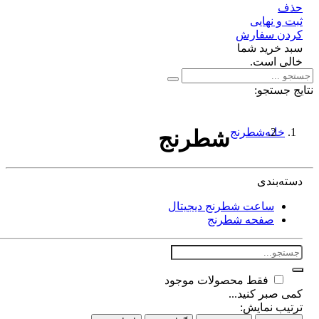
ف
 و نهایی
دن سفارش
د خرید شما
لی است.
 جستجو:
خانه
شطرنج
شطرنج
ته‌بندی
ساعت شطرنج دیجیتال
صفحه شطرنج
فقط محصولات موجود
 صبر کنید...
تیب نمایش: