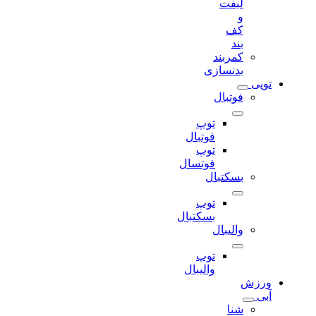
لیفت
و
کف
بند
کمربند
بدنسازی
توپی
فوتبال
توپ
فوتبال
توپ
فوتسال
بسکتبال
توپ
بسکتبال
والیبال
توپ
والیبال
ورزش
آبی
شنا