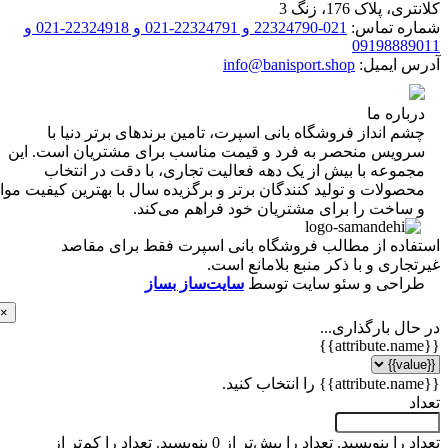
 پلاک 176، زنگ 3
ه تماس:
021-22324790 و 22324791-021 و 22324918-021 و
0919888
 ایمیل:
info@banisport.shop
اره ما
 انداز فروشگاه‌ بانی اسپرت، تامین برندهای برتر دنیا با
ویس منحصر به فرد و قیمت مناسب برای مشتریان است. این
موعه با بیش از یک دهه فعالیت تجاری، با دقت در انتخاب
ولات و تولید کنندگان برتر و برگزیده سال با بهترین کیفیت مواد
ساخت را برای مشتریان خود فراهم می‌کند.
اده از مطالب فروشگاه بانی اسپرت فقط برای مقاصد
اری و با ذکر منبع بلامانع است.
احی و سئو سایت توسط
سایت‌ساز بساز
×
ل بارگذاری...
 را بنویسید.
تعداد را بیش‌تر از 0 بنویسید.
تعداد را کم‌تر از