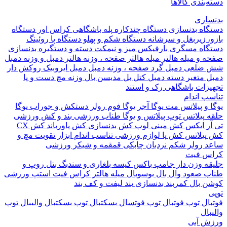
بندی کالاها
ازی
اه بدنسازی
دستگاه چندکاره
پله باشگاهی
کراس اور
دستگاه
 زیربغل و سرشانه
دستگاه شکم و پهلو
دستگاه پا
روئینگ
اه مسگری
بارفیکس
میز و نیمکت
دسته و دستگیره بدنسازی
 و میله هالتر
میله هالتر
صفحه ، وزنه هالتر
دمبل و وزنه
دمبل
ضلعی
دمبل گرد
صفحه ، وزنه دمبل
دمبل ایروبیک روکش دار
 متغیر
دسته دمبل
کتل بل
مدیسن بال
وزنه مچ دست و پا
زات باشگاهی
رک و استند
 اندام
و پیلاتس
مت یوگا
آجر یوگا
فوم رولر
دستکش و جوراب یوگا
 پیلاتس
توپ پیلاتس و یوگا
طناب ورزشی
بند و کش ورزشی
ر ایکس
کش مینی لوپ
کش بدنسازی
کش پاورباند
کش CX
یلاتس
کش پا
لوازم ورزشی تناسب اندام
ابزار تقویت مچ و
د
رولر شکم
نردبان چابکی
قمقمه و شیکر ورزشی
 فیت
ه وزن دار
جامپ باکس
کیسه بلغاری و سندبگ
بتل روپ و
 صعود
وال بال
بوسوبال
میله هالتر کراس فیت
استپ ورزشی
 بال
کمربند بدنسازی
بند لیفت و کف بند
ال
توپ فوتبال
توپ فوتسال
بسکتبال
توپ بسکتبال
والیبال
توپ
ال
 آبی