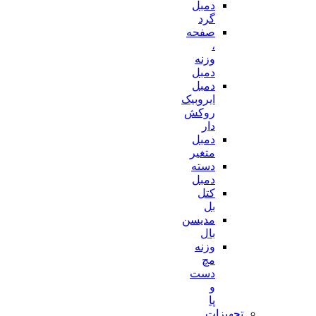
دمبل
گرد
صفحه
،
وزنه
دمبل
دمبل
ایروبیک
روکش
دار
دمبل
متغیر
دسته
دمبل
کتل
بل
مدیسن
بال
وزنه
مچ
دست
و
پا
تجهیزات