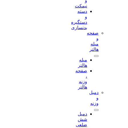
و
نیمکت
دسته
و
دستگیره
بدنسازی
صفحه
و
میله
هالتر
میله
هالتر
صفحه
،
وزنه
هالتر
دمبل
و
وزنه
دمبل
شش
ضلعی