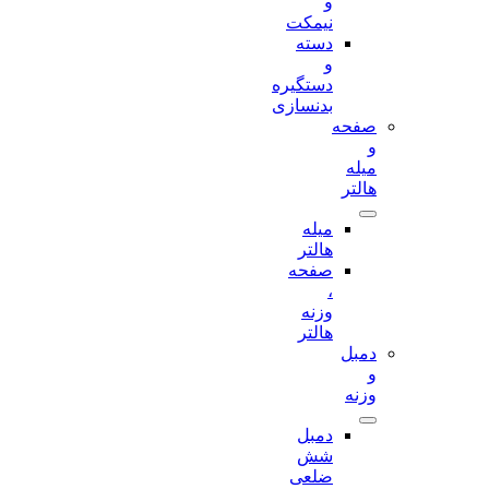
و
نیمکت
دسته
و
دستگیره
بدنسازی
صفحه
و
میله
هالتر
میله
هالتر
صفحه
،
وزنه
هالتر
دمبل
و
وزنه
دمبل
شش
ضلعی