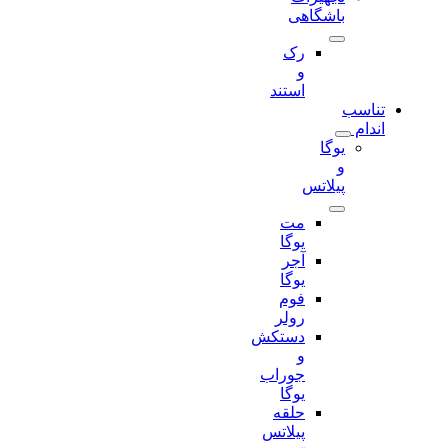
باشگاهی
رک
و
استند
تناسب
اندام
یوگا
و
پیلاتس
مت
یوگا
آجر
یوگا
فوم
رولر
دستکش
و
جوراب
یوگا
حلقه
پیلاتس