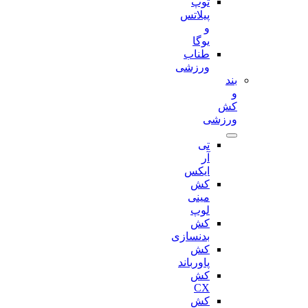
توپ
پیلاتس
و
یوگا
طناب
ورزشی
بند
و
کش
ورزشی
تی
آر
ایکس
کش
مینی
لوپ
کش
بدنسازی
کش
پاورباند
کش
CX
کش