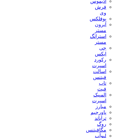
آذیموس
فرش
وی
بوفلکس
آیرون
مستر
استرانگ
مستر
جی
ایکس
رکورد
اسپرت
اسالت
فیتنس
تاپ
فیت
المپیک
اسپرت
مبارز
پاورجیم
تراباند
روگ
مگافیتنس
لیوآپ