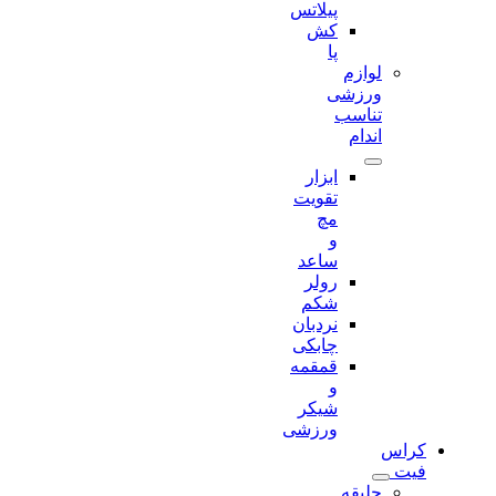
پیلاتس
کش
پا
لوازم
ورزشی
تناسب
اندام
ابزار
تقویت
مچ
و
ساعد
رولر
شکم
نردبان
چابکی
قمقمه
و
شیکر
ورزشی
کراس
فیت
جلیقه