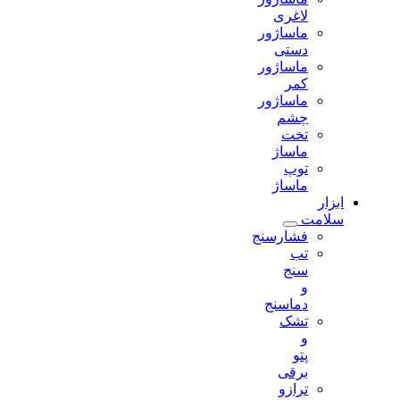
لاغری
ماساژور
دستی
ماساژور
کمر
ماساژور
چشم
تخت
ماساژ
توپ
ماساژ
ابزار
سلامت
فشارسنج
تب
سنج
و
دماسنج
تشک
و
پتو
برقی
ترازو