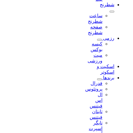
شطرنج
ساعت
شطرنج
صفحه
شطرنج
رزمی
کیسه
بوکس
میت
ورزشی
اسکیت و
اسکوتر
برندها
فدرال
پروتئوس
ال
اس
فیتنس
تایتان
فیتنس
تایگر
اسپرت