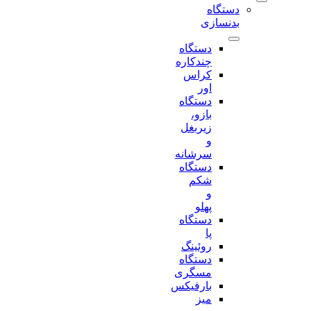
دستگاه
بدنسازی
دستگاه
چندکاره
کراس
اور
دستگاه
بازو،
زیربغل
و
سرشانه
دستگاه
شکم
و
پهلو
دستگاه
پا
روئینگ
دستگاه
مسگری
بارفیکس
میز