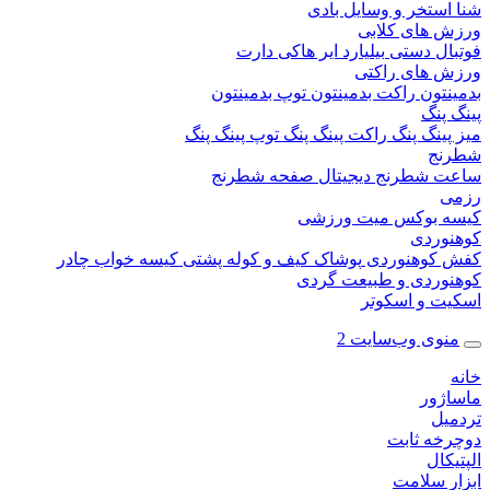
ستخر و وسایل بادی
 های کلابی
ال دستی
بیلیارد
ایر هاکی
دارت
 های راکتی
نتون
راکت بدمینتون
توپ بدمینتون
پنگ
ینگ پنگ
راکت پینگ پنگ
توپ پینگ پنگ
نج
 شطرنج دیجیتال
صفحه شطرنج
 بوکس
میت ورزشی
وردی
کوهنوردی
پوشاک
کیف و کوله پشتی
کیسه خواب
چادر
وردی و طبیعت گردی
ت و اسکوتر
وی وب‌سایت 2
ژور
یل
خه ثابت
کال
ر سلامت