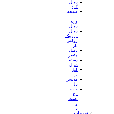
دمبل
گرد
صفحه
،
وزنه
دمبل
دمبل
ایروبیک
روکش
دار
دمبل
متغیر
دسته
دمبل
کتل
بل
مدیسن
بال
وزنه
مچ
دست
و
پا
تجهیزات