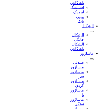
باشگاهی
اسپینینگ
ایربایک
مینی
بایک
الپتیکال
الپتیکال
خانگی
الپتیکال
باشگاهی
ماساژور
صندلی
ماساژور
ماساژور
سر
ماساژور
گردن
ماساژور
پا
ماساژور
تفنگی
ماساژور