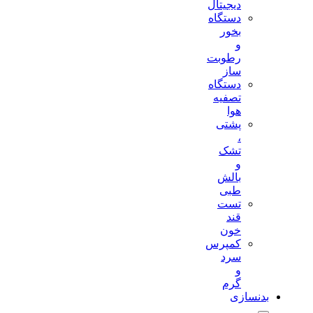
دیجیتال
دستگاه
بخور
و
رطوبت
ساز
دستگاه
تصفیه
هوا
پشتی
،
تشک
و
بالش
طبی
تست
قند
خون
کمپرس
سرد
و
گرم
بدنسازی