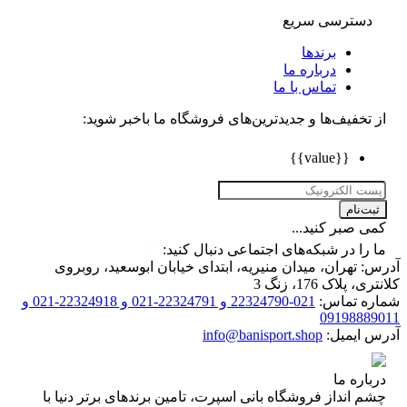
دسترسی سریع
برندها
درباره ما
تماس با ما
تخفیف‌ها و جدیدترین‌های فروشگاه ما باخبر شوید:
{{value}}
ت‌نام
 صبر کنید...
را در شبکه‌های اجتماعی دنبال کنید:
 تهران، میدان منیریه، ابتدای خیابان ابوسعید، روبروی
 پلاک 176، زنگ 3
ه تماس:
021-22324790 و 22324791-021 و 22324918-021 و
0919888
 ایمیل:
info@banisport.shop
اره ما
 انداز فروشگاه‌ بانی اسپرت، تامین برندهای برتر دنیا با