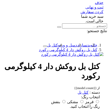
ف
 و نهایی
دن سفارش
د خرید شما
لی است.
 جستجو:
خانه
بدنسازی
دمبل و وزنه
کتل بل
کتل بل روکش دار 4 کیلوگرمی رکورد
کتل بل روکش دار 4 کیلوگرمی
رکورد
از {{model.count}}
دسته :
کتل بل
انتخاب رنگ:
قرمز
مشکی
بنفش
رنگ را انتخاب کنید.