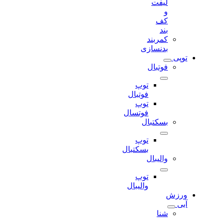
لیفت
و
کف
بند
کمربند
بدنسازی
توپی
فوتبال
توپ
فوتبال
توپ
فوتسال
بسکتبال
توپ
بسکتبال
والیبال
توپ
والیبال
ورزش
آبی
شنا