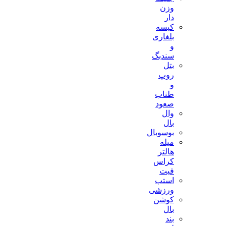
وزن
دار
کیسه
بلغاری
و
سندبگ
بتل
روپ
و
طناب
صعود
وال
بال
بوسوبال
میله
هالتر
کراس
فیت
استپ
ورزشی
کوشن
بال
بند