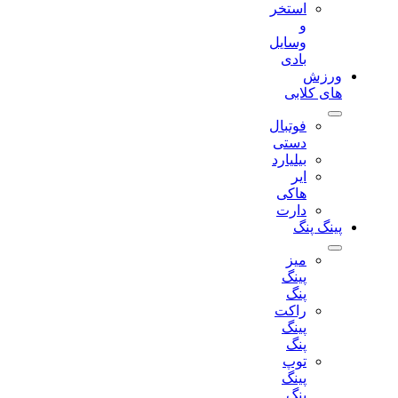
استخر
و
وسایل
بادی
ورزش
های کلابی
فوتبال
دستی
بیلیارد
ایر
هاکی
دارت
پینگ پنگ
میز
پینگ
پنگ
راکت
پینگ
پنگ
توپ
پینگ
پنگ