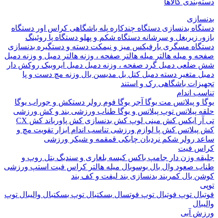
بندی کالاها
ازی
اه بدنسازی
دستگاه چندکاره
پله باشگاهی
کراس اور
دستگاه
 زیربغل و سرشانه
دستگاه شکم و پهلو
دستگاه پا
روئینگ
اه مسگری
بارفیکس
میز و نیمکت
دسته و دستگیره بدنسازی
 و میله هالتر
میله هالتر
صفحه ، وزنه هالتر
دمبل و وزنه
دمبل
ضلعی
دمبل گرد
صفحه ، وزنه دمبل
دمبل ایروبیک روکش دار
 متغیر
دسته دمبل
کتل بل
مدیسن بال
وزنه مچ دست و پا
زات باشگاهی
رک و استند
 اندام
و پیلاتس
مت یوگا
آجر یوگا
فوم رولر
دستکش و جوراب یوگا
 پیلاتس
توپ پیلاتس و یوگا
طناب ورزشی
بند و کش ورزشی
ر ایکس
کش مینی لوپ
کش بدنسازی
کش پاورباند
کش CX
یلاتس
کش پا
لوازم ورزشی تناسب اندام
ابزار تقویت مچ و
د
رولر شکم
نردبان چابکی
قمقمه و شیکر ورزشی
 فیت
ه وزن دار
جامپ باکس
کیسه بلغاری و سندبگ
بتل روپ و
 صعود
وال بال
بوسوبال
میله هالتر کراس فیت
استپ ورزشی
 بال
کمربند بدنسازی
بند لیفت و کف بند
ال
توپ فوتبال
توپ فوتسال
بسکتبال
توپ بسکتبال
والیبال
توپ
ال
 آبی