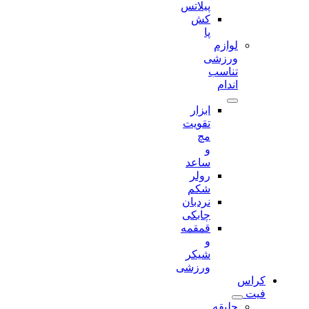
پیلاتس
کش
پا
لوازم
ورزشی
تناسب
اندام
ابزار
تقویت
مچ
و
ساعد
رولر
شکم
نردبان
چابکی
قمقمه
و
شیکر
ورزشی
کراس
فیت
جلیقه