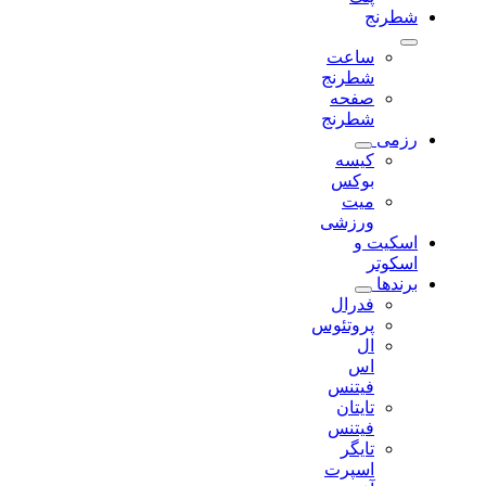
شطرنج
ساعت
شطرنج
صفحه
شطرنج
رزمی
کیسه
بوکس
میت
ورزشی
اسکیت و
اسکوتر
برندها
فدرال
پروتئوس
ال
اس
فیتنس
تایتان
فیتنس
تایگر
اسپرت