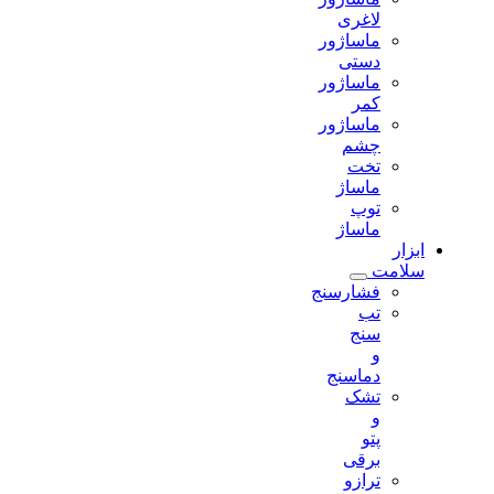
لاغری
ماساژور
دستی
ماساژور
کمر
ماساژور
چشم
تخت
ماساژ
توپ
ماساژ
ابزار
سلامت
فشارسنج
تب
سنج
و
دماسنج
تشک
و
پتو
برقی
ترازو