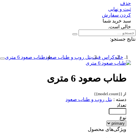
ف
 و نهایی
دن سفارش
د خرید شما
لی است.
 جستجو:
خانه
کراس فیت
بتل روپ و طناب صعود
طناب صعود 6 متری
طناب صعود 6 متری
از {{model.count}}
دسته :
بتل روپ و طناب صعود
تعداد
نوع
ویژگی‌های محصول