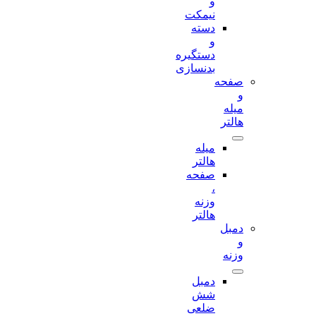
و
نیمکت
دسته
و
دستگیره
بدنسازی
صفحه
و
میله
هالتر
میله
هالتر
صفحه
،
وزنه
هالتر
دمبل
و
وزنه
دمبل
شش
ضلعی