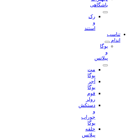
باشگاهی
رک
و
استند
تناسب
اندام
یوگا
و
پیلاتس
مت
یوگا
آجر
یوگا
فوم
رولر
دستکش
و
جوراب
یوگا
حلقه
پیلاتس