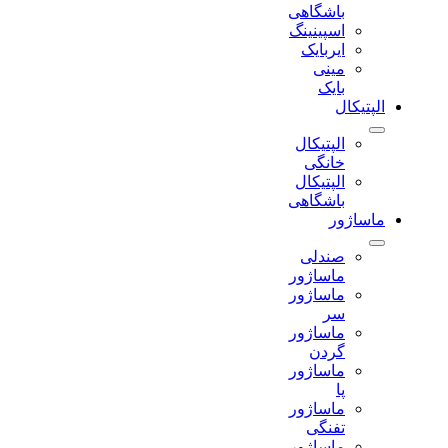
باشگاهی
اسپینینگ
ایربایک
مینی
بایک
الپتیکال
الپتیکال
خانگی
الپتیکال
باشگاهی
ماساژور
صندلی
ماساژور
ماساژور
سر
ماساژور
گردن
ماساژور
پا
ماساژور
تفنگی
ماساژور