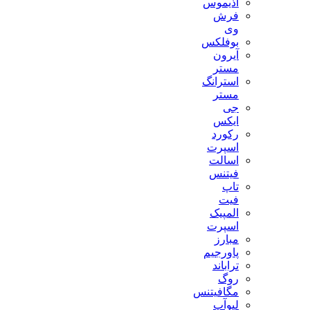
آذیموس
فرش
وی
بوفلکس
آیرون
مستر
استرانگ
مستر
جی
ایکس
رکورد
اسپرت
اسالت
فیتنس
تاپ
فیت
المپیک
اسپرت
مبارز
پاورجیم
تراباند
روگ
مگافیتنس
لیوآپ