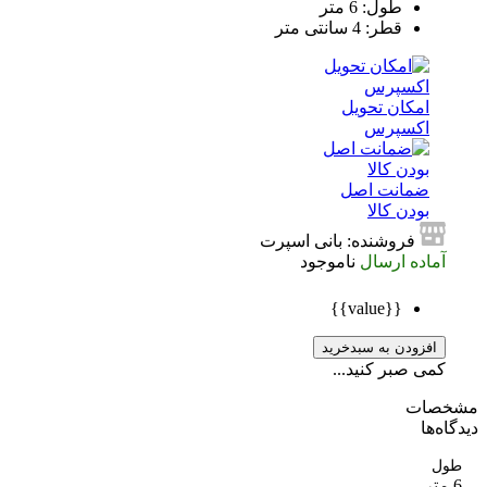
طول: 6 متر
قطر: 4 سانتی متر
امکان تحویل
اکسپرس
ضمانت اصل
بودن کالا
فروشنده: بانی اسپرت
آماده ارسال
ناموجود
{{value}}
افزودن به سبدخرید
کمی صبر کنید...
صات
ه‌ها
ل