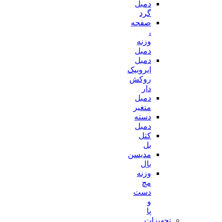
دمبل
گرد
صفحه
،
وزنه
دمبل
دمبل
ایروبیک
روکش
دار
دمبل
متغیر
دسته
دمبل
کتل
بل
مدیسن
بال
وزنه
مچ
دست
و
پا
تجهیزات