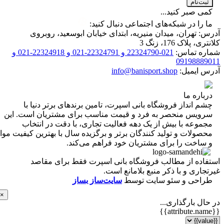
ت‌نام
 صبر کنید...
را در شبکه‌های اجتماعی دنبال کنید:
 تهران، میدان منیریه، ابتدای خیابان ابوسعید، روبروی
 پلاک 176، زنگ 3
ه تماس:
021-22324790 و 22324791-021 و 22324918-021 و
0919888
 ایمیل:
info@banisport.shop
اره ما
 انداز فروشگاه‌ بانی اسپرت، تامین برندهای برتر دنیا با
ویس منحصر به فرد و قیمت مناسب برای مشتریان است. این
موعه با بیش از یک دهه فعالیت تجاری، با دقت در انتخاب
ولات و تولید کنندگان برتر و برگزیده سال با بهترین کیفیت مواد
ساخت را برای مشتریان خود فراهم می‌کند.
اده از مطالب فروشگاه بانی اسپرت فقط برای مقاصد
اری و با ذکر منبع بلامانع است.
احی و سئو سایت توسط
سایت‌ساز بساز
×
ل بارگذاری...