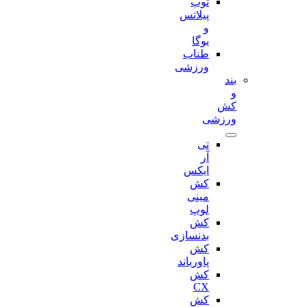
توپ
پیلاتس
و
یوگا
طناب
ورزشی
بند
و
کش
ورزشی
تی
آر
ایکس
کش
مینی
لوپ
کش
بدنسازی
کش
پاورباند
کش
CX
کش