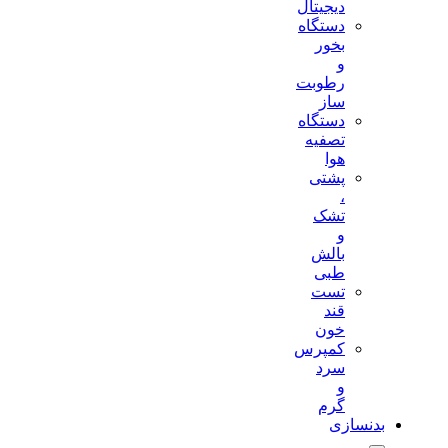
دیجیتال
دستگاه
بخور
و
رطوبت
ساز
دستگاه
تصفیه
هوا
پشتی
،
تشک
و
بالش
طبی
تست
قند
خون
کمپرس
سرد
و
گرم
بدنسازی