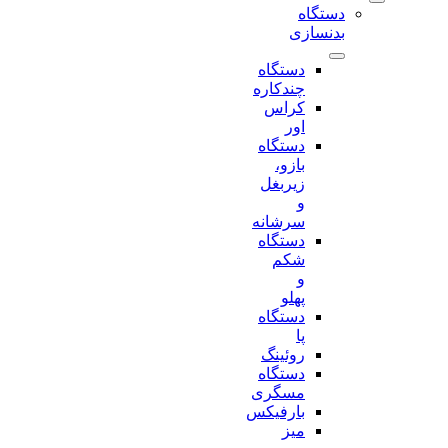
دستگاه
بدنسازی
دستگاه
چندکاره
کراس
اور
دستگاه
بازو،
زیربغل
و
سرشانه
دستگاه
شکم
و
پهلو
دستگاه
پا
روئینگ
دستگاه
مسگری
بارفیکس
میز