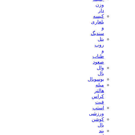
وزن
دار
کیسه
بلغاری
و
سندبگ
بتل
روپ
و
طناب
صعود
وال
بال
بوسوبال
میله
هالتر
کراس
فیت
استپ
ورزشی
کوشن
بال
بند