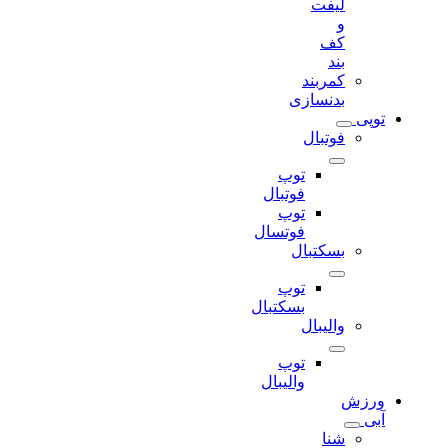
لیفت
و
کف
بند
کمربند
بدنسازی
توپی
فوتبال
توپ
فوتبال
توپ
فوتسال
بسکتبال
توپ
بسکتبال
والیبال
توپ
والیبال
ورزش
آبی
شنا