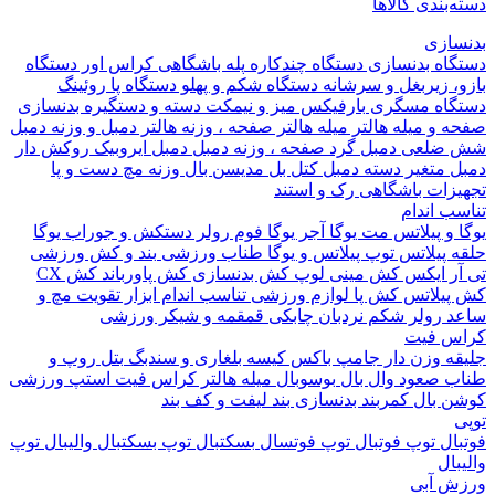
بندی کالاها
ازی
اه بدنسازی
دستگاه چندکاره
پله باشگاهی
کراس اور
دستگاه
 زیربغل و سرشانه
دستگاه شکم و پهلو
دستگاه پا
روئینگ
اه مسگری
بارفیکس
میز و نیمکت
دسته و دستگیره بدنسازی
 و میله هالتر
میله هالتر
صفحه ، وزنه هالتر
دمبل و وزنه
دمبل
ضلعی
دمبل گرد
صفحه ، وزنه دمبل
دمبل ایروبیک روکش دار
 متغیر
دسته دمبل
کتل بل
مدیسن بال
وزنه مچ دست و پا
زات باشگاهی
رک و استند
 اندام
و پیلاتس
مت یوگا
آجر یوگا
فوم رولر
دستکش و جوراب یوگا
 پیلاتس
توپ پیلاتس و یوگا
طناب ورزشی
بند و کش ورزشی
ر ایکس
کش مینی لوپ
کش بدنسازی
کش پاورباند
کش CX
یلاتس
کش پا
لوازم ورزشی تناسب اندام
ابزار تقویت مچ و
د
رولر شکم
نردبان چابکی
قمقمه و شیکر ورزشی
 فیت
ه وزن دار
جامپ باکس
کیسه بلغاری و سندبگ
بتل روپ و
 صعود
وال بال
بوسوبال
میله هالتر کراس فیت
استپ ورزشی
 بال
کمربند بدنسازی
بند لیفت و کف بند
ال
توپ فوتبال
توپ فوتسال
بسکتبال
توپ بسکتبال
والیبال
توپ
ال
 آبی