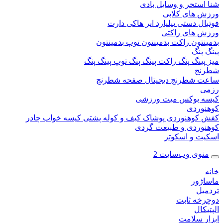
ستخر و وسایل بادی
 های کلابی
ال دستی
بیلیارد
ایر هاکی
دارت
 های راکتی
نتون
راکت بدمینتون
توپ بدمینتون
پنگ
ینگ پنگ
راکت پینگ پنگ
توپ پینگ پنگ
نج
 شطرنج دیجیتال
صفحه شطرنج
 بوکس
میت ورزشی
وردی
کوهنوردی
پوشاک
کیف و کوله پشتی
کیسه خواب
چادر
وردی و طبیعت گردی
ت و اسکوتر
وی وب‌سایت 2
ژور
یل
خه ثابت
کال
ر سلامت