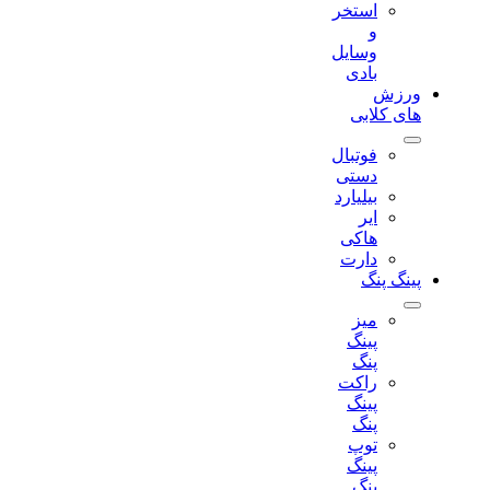
استخر
و
وسایل
بادی
ورزش
های کلابی
فوتبال
دستی
بیلیارد
ایر
هاکی
دارت
پینگ پنگ
میز
پینگ
پنگ
راکت
پینگ
پنگ
توپ
پینگ
پنگ