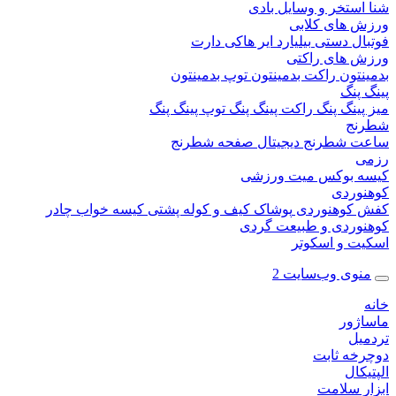
ستخر و وسایل بادی
 های کلابی
ال دستی
بیلیارد
ایر هاکی
دارت
 های راکتی
نتون
راکت بدمینتون
توپ بدمینتون
پنگ
ینگ پنگ
راکت پینگ پنگ
توپ پینگ پنگ
نج
 شطرنج دیجیتال
صفحه شطرنج
 بوکس
میت ورزشی
وردی
کوهنوردی
پوشاک
کیف و کوله پشتی
کیسه خواب
چادر
وردی و طبیعت گردی
ت و اسکوتر
وی وب‌سایت 2
ژور
یل
خه ثابت
کال
ر سلامت