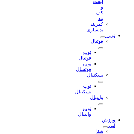
لیفت
و
کف
بند
کمربند
بدنسازی
توپی
فوتبال
توپ
فوتبال
توپ
فوتسال
بسکتبال
توپ
بسکتبال
والیبال
توپ
والیبال
ورزش
آبی
شنا