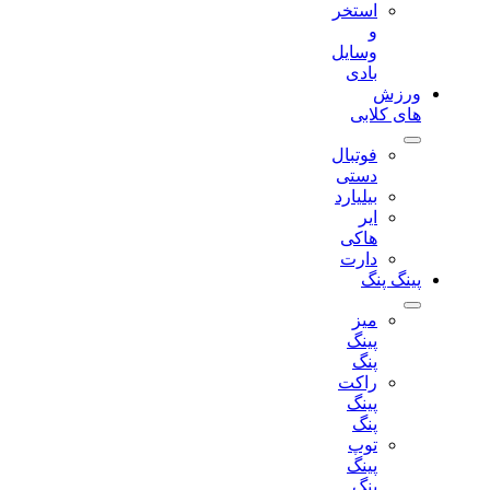
استخر
و
وسایل
بادی
ورزش
های کلابی
فوتبال
دستی
بیلیارد
ایر
هاکی
دارت
پینگ پنگ
میز
پینگ
پنگ
راکت
پینگ
پنگ
توپ
پینگ
پنگ