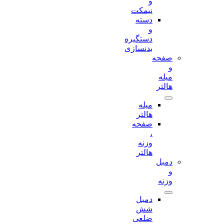
و
نیمکت
دسته
و
دستگیره
بدنسازی
صفحه
و
میله
هالتر
میله
هالتر
صفحه
،
وزنه
هالتر
دمبل
و
وزنه
دمبل
شش
ضلعی