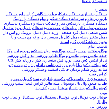
بندی کالاها
ازی
اه بدنسازی
دستگاه چندکاره
پله باشگاهی
کراس اور
دستگاه
 زیربغل و سرشانه
دستگاه شکم و پهلو
دستگاه پا
روئینگ
اه مسگری
بارفیکس
میز و نیمکت
دسته و دستگیره بدنسازی
 و میله هالتر
میله هالتر
صفحه ، وزنه هالتر
دمبل و وزنه
دمبل
ضلعی
دمبل گرد
صفحه ، وزنه دمبل
دمبل ایروبیک روکش دار
 متغیر
دسته دمبل
کتل بل
مدیسن بال
وزنه مچ دست و پا
زات باشگاهی
رک و استند
 اندام
و پیلاتس
مت یوگا
آجر یوگا
فوم رولر
دستکش و جوراب یوگا
 پیلاتس
توپ پیلاتس و یوگا
طناب ورزشی
بند و کش ورزشی
ر ایکس
کش مینی لوپ
کش بدنسازی
کش پاورباند
کش CX
یلاتس
کش پا
لوازم ورزشی تناسب اندام
ابزار تقویت مچ و
د
رولر شکم
نردبان چابکی
قمقمه و شیکر ورزشی
 فیت
ه وزن دار
جامپ باکس
کیسه بلغاری و سندبگ
بتل روپ و
 صعود
وال بال
بوسوبال
میله هالتر کراس فیت
استپ ورزشی
 بال
کمربند بدنسازی
بند لیفت و کف بند
ال
توپ فوتبال
توپ فوتسال
بسکتبال
توپ بسکتبال
والیبال
توپ
ال
 آبی