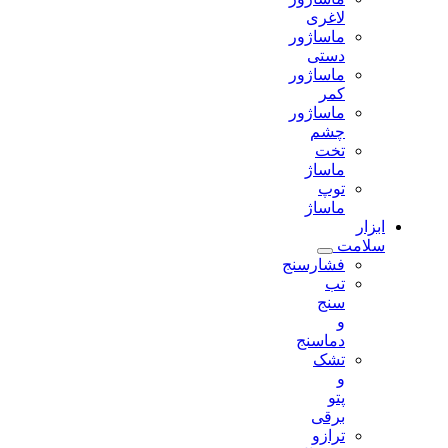
لاغری
ماساژور
دستی
ماساژور
کمر
ماساژور
چشم
تخت
ماساژ
توپ
ماساژ
ابزار
سلامت
فشارسنج
تب
سنج
و
دماسنج
تشک
و
پتو
برقی
ترازو