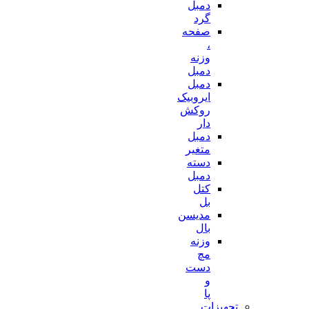
دمبل
گرد
صفحه
،
وزنه
دمبل
دمبل
ایروبیک
روکش
دار
دمبل
متغیر
دسته
دمبل
کتل
بل
مدیسن
بال
وزنه
مچ
دست
و
پا
تجهیزات