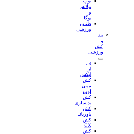
توپ
پیلاتس
و
یوگا
طناب
ورزشی
بند
و
کش
ورزشی
تی
آر
ایکس
کش
مینی
لوپ
کش
بدنسازی
کش
پاورباند
کش
CX
کش