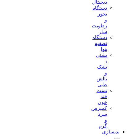
دیجیتال
دستگاه
بخور
و
رطوبت
ساز
دستگاه
تصفیه
هوا
پشتی
،
تشک
و
بالش
طبی
تست
قند
خون
کمپرس
سرد
و
گرم
بدنسازی