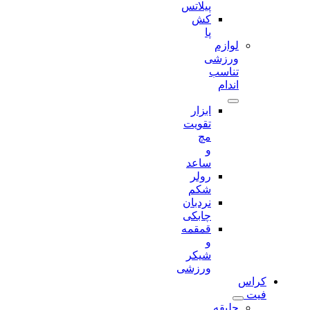
پیلاتس
کش
پا
لوازم
ورزشی
تناسب
اندام
ابزار
تقویت
مچ
و
ساعد
رولر
شکم
نردبان
چابکی
قمقمه
و
شیکر
ورزشی
کراس
فیت
جلیقه