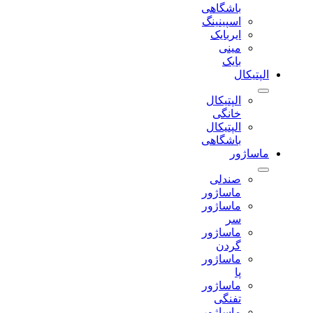
باشگاهی
اسپینینگ
ایربایک
مینی
بایک
الپتیکال
الپتیکال
خانگی
الپتیکال
باشگاهی
ماساژور
صندلی
ماساژور
ماساژور
سر
ماساژور
گردن
ماساژور
پا
ماساژور
تفنگی
ماساژور