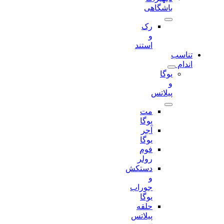
باشگاهی
رک
و
استند
تناسب
اندام
یوگا
و
پیلاتس
مت
یوگا
آجر
یوگا
فوم
رولر
دستکش
و
جوراب
یوگا
حلقه
پیلاتس