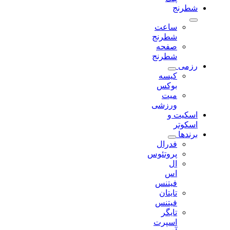
شطرنج
ساعت
شطرنج
صفحه
شطرنج
رزمی
کیسه
بوکس
میت
ورزشی
اسکیت و
اسکوتر
برندها
فدرال
پروتئوس
ال
اس
فیتنس
تایتان
فیتنس
تایگر
اسپرت