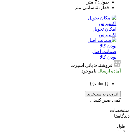
طول: 7 متر
قطر: 4 سانتی متر
امکان تحویل
اکسپرس
ضمانت اصل
بودن کالا
فروشنده: بانی اسپرت
آماده ارسال
ناموجود
{{value}}
افزودن به سبدخرید
کمی صبر کنید...
صات
ه‌ها
ل