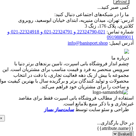
ت‌نام
 صبر کنید...
را در شبکه‌های اجتماعی دنبال کنید:
 تهران، میدان منیریه، ابتدای خیابان ابوسعید، روبروی
 پلاک 176، زنگ 3
ه تماس:
021-22324790 و 22324791-021 و 22324918-021 و
0919888
 ایمیل:
info@banisport.shop
اره ما
 انداز فروشگاه‌ بانی اسپرت، تامین برندهای برتر دنیا با
ویس منحصر به فرد و قیمت مناسب برای مشتریان است. این
موعه با بیش از یک دهه فعالیت تجاری، با دقت در انتخاب
ولات و تولید کنندگان برتر و برگزیده سال با بهترین کیفیت مواد
ساخت را برای مشتریان خود فراهم می‌کند.
اده از مطالب فروشگاه بانی اسپرت فقط برای مقاصد
اری و با ذکر منبع بلامانع است.
احی و سئو سایت توسط
سایت‌ساز بساز
×
ل بارگذاری...