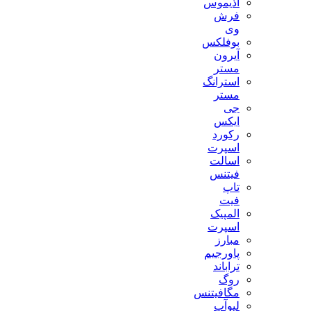
آذیموس
فرش
وی
بوفلکس
آیرون
مستر
استرانگ
مستر
جی
ایکس
رکورد
اسپرت
اسالت
فیتنس
تاپ
فیت
المپیک
اسپرت
مبارز
پاورجیم
تراباند
روگ
مگافیتنس
لیوآپ