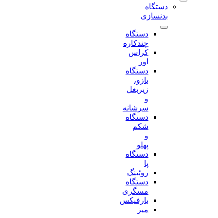
دستگاه
بدنسازی
دستگاه
چندکاره
کراس
اور
دستگاه
بازو،
زیربغل
و
سرشانه
دستگاه
شکم
و
پهلو
دستگاه
پا
روئینگ
دستگاه
مسگری
بارفیکس
میز