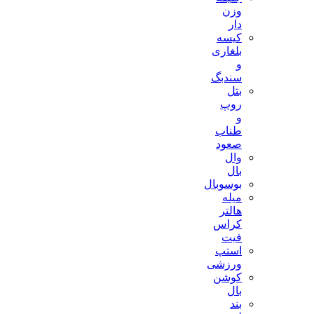
وزن
دار
کیسه
بلغاری
و
سندبگ
بتل
روپ
و
طناب
صعود
وال
بال
بوسوبال
میله
هالتر
کراس
فیت
استپ
ورزشی
کوشن
بال
بند