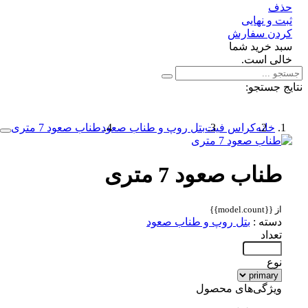
ف
 و نهایی
دن سفارش
د خرید شما
لی است.
 جستجو:
خانه
کراس فیت
بتل روپ و طناب صعود
طناب صعود 7 متری
طناب صعود 7 متری
از {{model.count}}
دسته :
بتل روپ و طناب صعود
تعداد
نوع
ویژگی‌های محصول