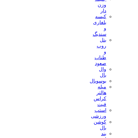
وزن
دار
کیسه
بلغاری
و
سندبگ
بتل
روپ
و
طناب
صعود
وال
بال
بوسوبال
میله
هالتر
کراس
فیت
استپ
ورزشی
کوشن
بال
بند