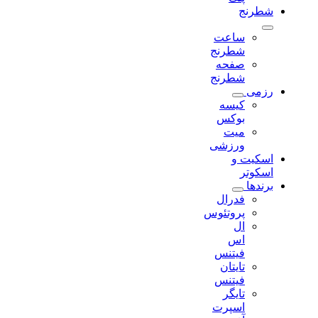
شطرنج
ساعت
شطرنج
صفحه
شطرنج
رزمی
کیسه
بوکس
میت
ورزشی
اسکیت و
اسکوتر
برندها
فدرال
پروتئوس
ال
اس
فیتنس
تایتان
فیتنس
تایگر
اسپرت