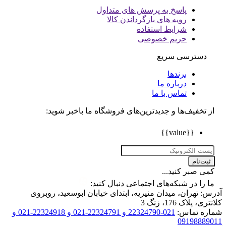
پاسخ به پرسش های متداول
رویه های بازگرداندن کالا
شرایط استفاده
حریم خصوصی
دسترسی سریع
برندها
درباره ما
تماس با ما
تخفیف‌ها و جدیدترین‌های فروشگاه ما باخبر شوید:
{{value}}
ت‌نام
 صبر کنید...
را در شبکه‌های اجتماعی دنبال کنید:
 تهران، میدان منیریه، ابتدای خیابان ابوسعید، روبروی
 پلاک 176، زنگ 3
ه تماس:
021-22324790 و 22324791-021 و 22324918-021 و
0919888