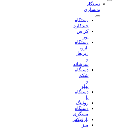
دستگاه
بدنسازی
دستگاه
چندکاره
کراس
اور
دستگاه
بازو،
زیربغل
و
سرشانه
دستگاه
شکم
و
پهلو
دستگاه
پا
روئینگ
دستگاه
مسگری
بارفیکس
میز