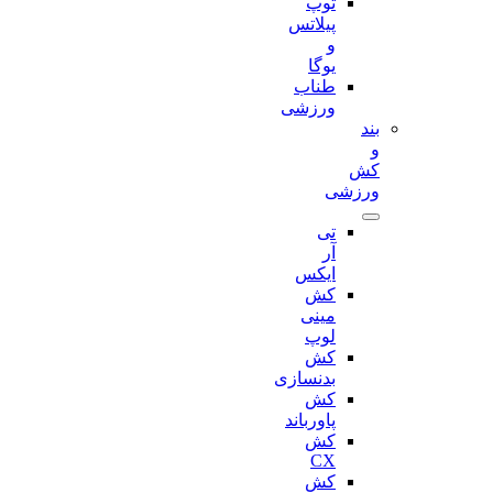
توپ
پیلاتس
و
یوگا
طناب
ورزشی
بند
و
کش
ورزشی
تی
آر
ایکس
کش
مینی
لوپ
کش
بدنسازی
کش
پاورباند
کش
CX
کش