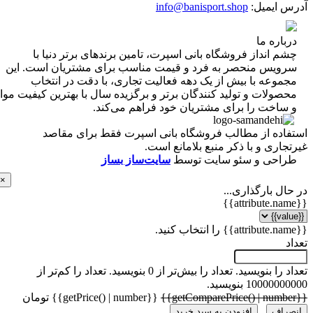
 ایمیل:
info@banisport.shop
اره ما
 انداز فروشگاه‌ بانی اسپرت، تامین برندهای برتر دنیا با
ویس منحصر به فرد و قیمت مناسب برای مشتریان است. این
موعه با بیش از یک دهه فعالیت تجاری، با دقت در انتخاب
ولات و تولید کنندگان برتر و برگزیده سال با بهترین کیفیت مواد
ساخت را برای مشتریان خود فراهم می‌کند.
اده از مطالب فروشگاه بانی اسپرت فقط برای مقاصد
اری و با ذکر منبع بلامانع است.
احی و سئو سایت توسط
سایت‌ساز بساز
×
ل بارگذاری...
 را بنویسید.
تعداد را بیش‌تر از 0 بنویسید.
تعداد را کم‌تر از
1000 بنویسید.
{{getPrice() | number}} تومان
راف
افزودن به سبد خرید