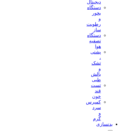
دیجیتال
دستگاه
بخور
و
رطوبت
ساز
دستگاه
تصفیه
هوا
پشتی
،
تشک
و
بالش
طبی
تست
قند
خون
کمپرس
سرد
و
گرم
بدنسازی