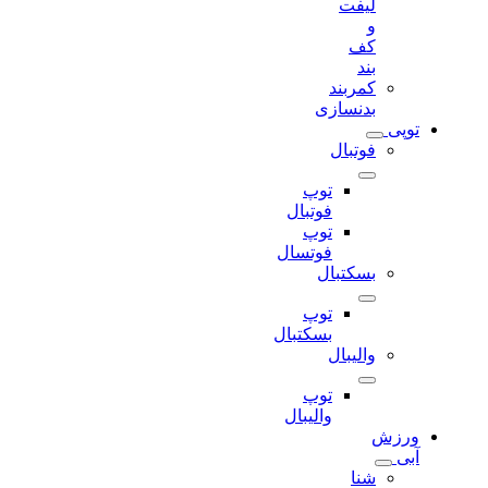
لیفت
و
کف
بند
کمربند
بدنسازی
توپی
فوتبال
توپ
فوتبال
توپ
فوتسال
بسکتبال
توپ
بسکتبال
والیبال
توپ
والیبال
ورزش
آبی
شنا