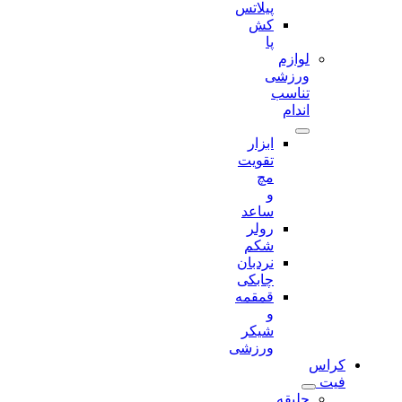
پیلاتس
کش
پا
لوازم
ورزشی
تناسب
اندام
ابزار
تقویت
مچ
و
ساعد
رولر
شکم
نردبان
چابکی
قمقمه
و
شیکر
ورزشی
کراس
فیت
جلیقه