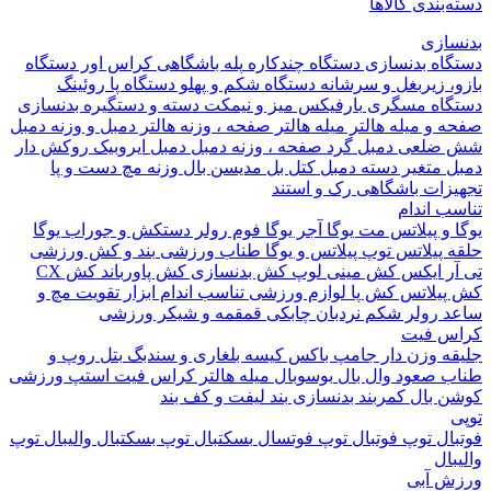
بندی کالاها
ازی
اه بدنسازی
دستگاه چندکاره
پله باشگاهی
کراس اور
دستگاه
 زیربغل و سرشانه
دستگاه شکم و پهلو
دستگاه پا
روئینگ
اه مسگری
بارفیکس
میز و نیمکت
دسته و دستگیره بدنسازی
 و میله هالتر
میله هالتر
صفحه ، وزنه هالتر
دمبل و وزنه
دمبل
ضلعی
دمبل گرد
صفحه ، وزنه دمبل
دمبل ایروبیک روکش دار
 متغیر
دسته دمبل
کتل بل
مدیسن بال
وزنه مچ دست و پا
زات باشگاهی
رک و استند
 اندام
و پیلاتس
مت یوگا
آجر یوگا
فوم رولر
دستکش و جوراب یوگا
 پیلاتس
توپ پیلاتس و یوگا
طناب ورزشی
بند و کش ورزشی
ر ایکس
کش مینی لوپ
کش بدنسازی
کش پاورباند
کش CX
یلاتس
کش پا
لوازم ورزشی تناسب اندام
ابزار تقویت مچ و
د
رولر شکم
نردبان چابکی
قمقمه و شیکر ورزشی
 فیت
ه وزن دار
جامپ باکس
کیسه بلغاری و سندبگ
بتل روپ و
 صعود
وال بال
بوسوبال
میله هالتر کراس فیت
استپ ورزشی
 بال
کمربند بدنسازی
بند لیفت و کف بند
ال
توپ فوتبال
توپ فوتسال
بسکتبال
توپ بسکتبال
والیبال
توپ
ال
 آبی