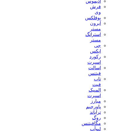
آذیموس
فرش
وی
بوفلکس
آیرون
مستر
استرانگ
مستر
جی
ایکس
رکورد
اسپرت
اسالت
فیتنس
تاپ
فیت
المپیک
اسپرت
مبارز
پاورجیم
تراباند
روگ
مگافیتنس
لیوآپ