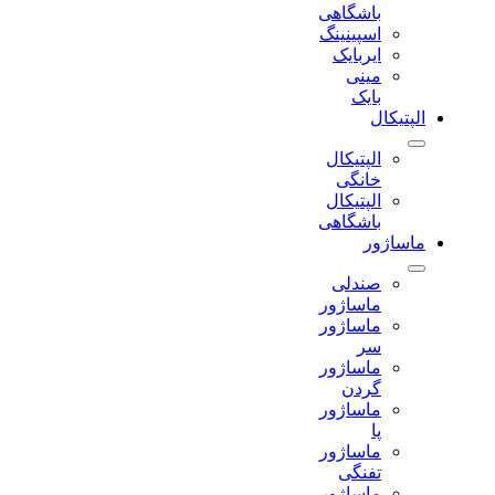
باشگاهی
اسپینینگ
ایربایک
مینی
بایک
الپتیکال
الپتیکال
خانگی
الپتیکال
باشگاهی
ماساژور
صندلی
ماساژور
ماساژور
سر
ماساژور
گردن
ماساژور
پا
ماساژور
تفنگی
ماساژور