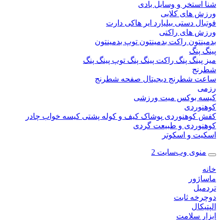
ستخر و وسایل بادی
 های کلابی
ال دستی
بیلیارد
ایر هاکی
دارت
 های راکتی
نتون
راکت بدمینتون
توپ بدمینتون
پنگ
ینگ پنگ
راکت پینگ پنگ
توپ پینگ پنگ
نج
 شطرنج دیجیتال
صفحه شطرنج
 بوکس
میت ورزشی
وردی
کوهنوردی
پوشاک
کیف و کوله پشتی
کیسه خواب
چادر
وردی و طبیعت گردی
ت و اسکوتر
وی وب‌سایت 2
ژور
یل
خه ثابت
کال
ر سلامت