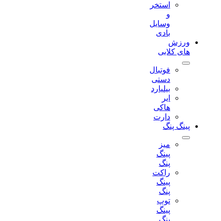
استخر
و
وسایل
بادی
ورزش
های کلابی
فوتبال
دستی
بیلیارد
ایر
هاکی
دارت
پینگ پنگ
میز
پینگ
پنگ
راکت
پینگ
پنگ
توپ
پینگ
پنگ