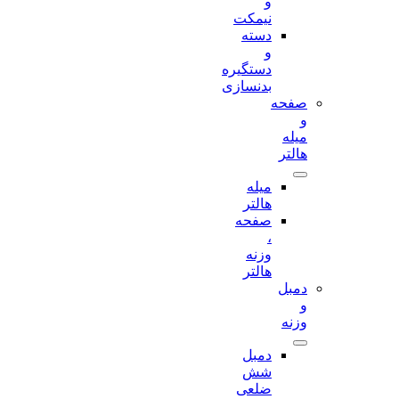
و
نیمکت
دسته
و
دستگیره
بدنسازی
صفحه
و
میله
هالتر
میله
هالتر
صفحه
،
وزنه
هالتر
دمبل
و
وزنه
دمبل
شش
ضلعی