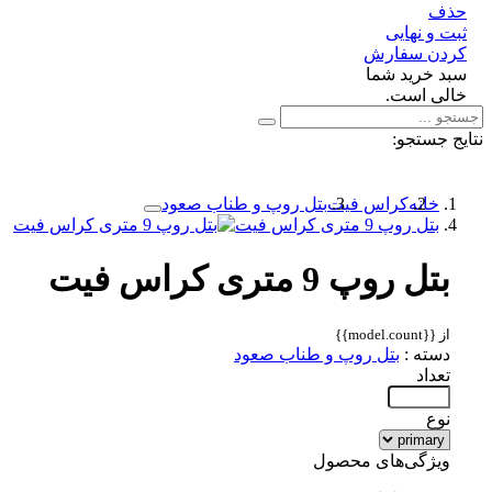
ف
 و نهایی
دن سفارش
د خرید شما
لی است.
 جستجو:
خانه
کراس فیت
بتل روپ و طناب صعود
بتل روپ 9 متری کراس فیت
بتل روپ 9 متری کراس فیت
از {{model.count}}
دسته :
بتل روپ و طناب صعود
تعداد
نوع
ویژگی‌های محصول