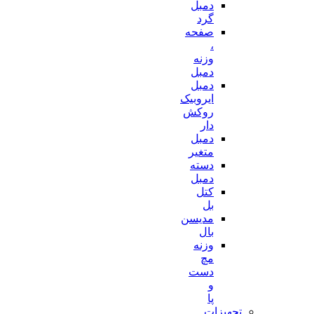
دمبل
گرد
صفحه
،
وزنه
دمبل
دمبل
ایروبیک
روکش
دار
دمبل
متغیر
دسته
دمبل
کتل
بل
مدیسن
بال
وزنه
مچ
دست
و
پا
تجهیزات