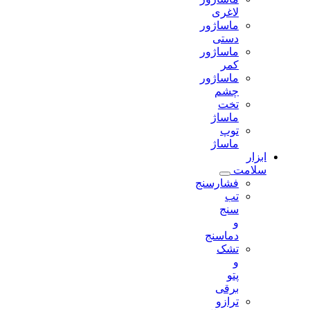
لاغری
ماساژور
دستی
ماساژور
کمر
ماساژور
چشم
تخت
ماساژ
توپ
ماساژ
ابزار
سلامت
فشارسنج
تب
سنج
و
دماسنج
تشک
و
پتو
برقی
ترازو