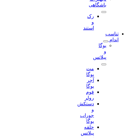
باشگاهی
رک
و
استند
تناسب
اندام
یوگا
و
پیلاتس
مت
یوگا
آجر
یوگا
فوم
رولر
دستکش
و
جوراب
یوگا
حلقه
پیلاتس