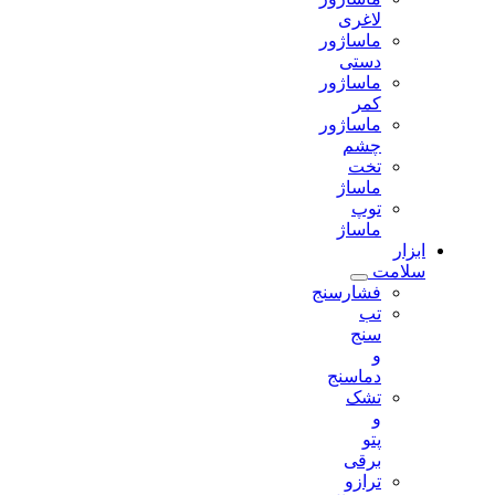
لاغری
ماساژور
دستی
ماساژور
کمر
ماساژور
چشم
تخت
ماساژ
توپ
ماساژ
ابزار
سلامت
فشارسنج
تب
سنج
و
دماسنج
تشک
و
پتو
برقی
ترازو