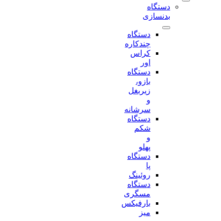
دستگاه
بدنسازی
دستگاه
چندکاره
کراس
اور
دستگاه
بازو،
زیربغل
و
سرشانه
دستگاه
شکم
و
پهلو
دستگاه
پا
روئینگ
دستگاه
مسگری
بارفیکس
میز