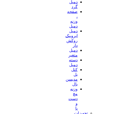
دمبل
گرد
صفحه
،
وزنه
دمبل
دمبل
ایروبیک
روکش
دار
دمبل
متغیر
دسته
دمبل
کتل
بل
مدیسن
بال
وزنه
مچ
دست
و
پا
تجهیزات