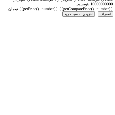
1000 بنویسید.
{{getPrice() | number}} تومان
راف
افزودن به سبد خرید