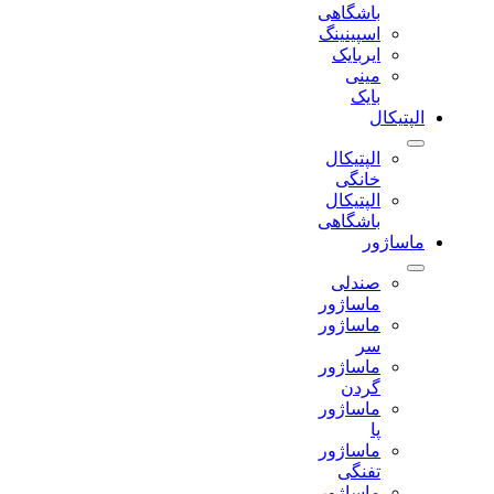
باشگاهی
اسپینینگ
ایربایک
مینی
بایک
الپتیکال
الپتیکال
خانگی
الپتیکال
باشگاهی
ماساژور
صندلی
ماساژور
ماساژور
سر
ماساژور
گردن
ماساژور
پا
ماساژور
تفنگی
ماساژور