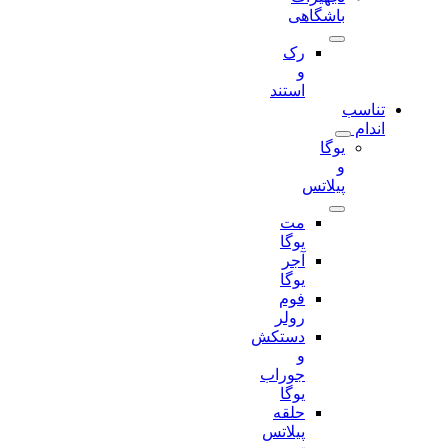
باشگاهی
رک
و
استند
تناسب
اندام
یوگا
و
پیلاتس
مت
یوگا
آجر
یوگا
فوم
رولر
دستکش
و
جوراب
یوگا
حلقه
پیلاتس