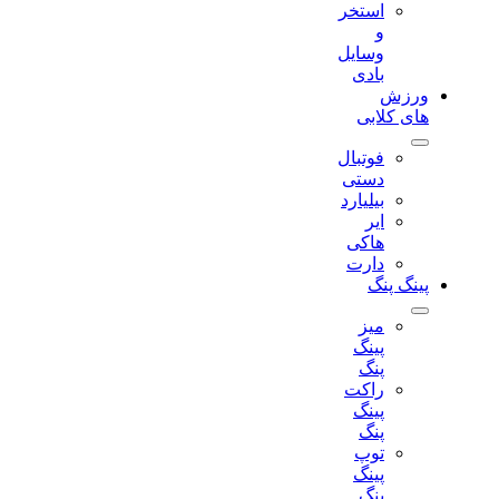
استخر
و
وسایل
بادی
ورزش
های کلابی
فوتبال
دستی
بیلیارد
ایر
هاکی
دارت
پینگ پنگ
میز
پینگ
پنگ
راکت
پینگ
پنگ
توپ
پینگ
پنگ