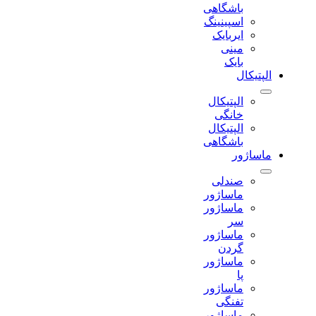
باشگاهی
اسپینینگ
ایربایک
مینی
بایک
الپتیکال
الپتیکال
خانگی
الپتیکال
باشگاهی
ماساژور
صندلی
ماساژور
ماساژور
سر
ماساژور
گردن
ماساژور
پا
ماساژور
تفنگی
ماساژور