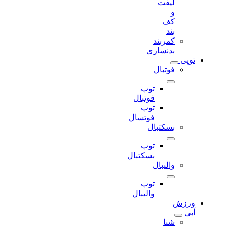
لیفت
و
کف
بند
کمربند
بدنسازی
توپی
فوتبال
توپ
فوتبال
توپ
فوتسال
بسکتبال
توپ
بسکتبال
والیبال
توپ
والیبال
ورزش
آبی
شنا