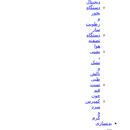
دیجیتال
دستگاه
بخور
و
رطوبت
ساز
دستگاه
تصفیه
هوا
پشتی
،
تشک
و
بالش
طبی
تست
قند
خون
کمپرس
سرد
و
گرم
بدنسازی