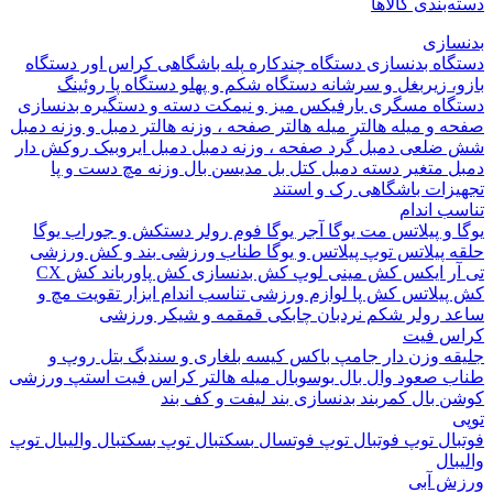
بندی کالاها
ازی
اه بدنسازی
دستگاه چندکاره
پله باشگاهی
کراس اور
دستگاه
 زیربغل و سرشانه
دستگاه شکم و پهلو
دستگاه پا
روئینگ
اه مسگری
بارفیکس
میز و نیمکت
دسته و دستگیره بدنسازی
 و میله هالتر
میله هالتر
صفحه ، وزنه هالتر
دمبل و وزنه
دمبل
ضلعی
دمبل گرد
صفحه ، وزنه دمبل
دمبل ایروبیک روکش دار
 متغیر
دسته دمبل
کتل بل
مدیسن بال
وزنه مچ دست و پا
زات باشگاهی
رک و استند
 اندام
و پیلاتس
مت یوگا
آجر یوگا
فوم رولر
دستکش و جوراب یوگا
 پیلاتس
توپ پیلاتس و یوگا
طناب ورزشی
بند و کش ورزشی
ر ایکس
کش مینی لوپ
کش بدنسازی
کش پاورباند
کش CX
یلاتس
کش پا
لوازم ورزشی تناسب اندام
ابزار تقویت مچ و
د
رولر شکم
نردبان چابکی
قمقمه و شیکر ورزشی
 فیت
ه وزن دار
جامپ باکس
کیسه بلغاری و سندبگ
بتل روپ و
 صعود
وال بال
بوسوبال
میله هالتر کراس فیت
استپ ورزشی
 بال
کمربند بدنسازی
بند لیفت و کف بند
ال
توپ فوتبال
توپ فوتسال
بسکتبال
توپ بسکتبال
والیبال
توپ
ال
 آبی