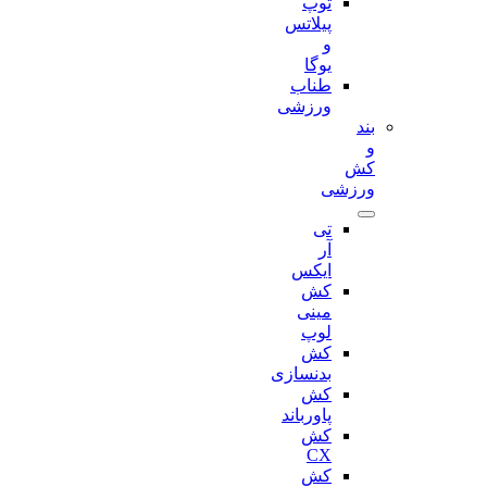
توپ
پیلاتس
و
یوگا
طناب
ورزشی
بند
و
کش
ورزشی
تی
آر
ایکس
کش
مینی
لوپ
کش
بدنسازی
کش
پاورباند
کش
CX
کش