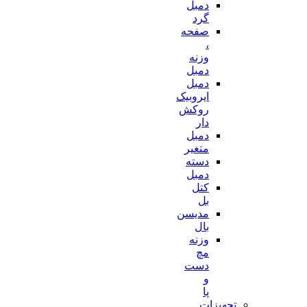
دمبل
گرد
صفحه
،
وزنه
دمبل
دمبل
ایروبیک
روکش
دار
دمبل
متغیر
دسته
دمبل
کتل
بل
مدیسن
بال
وزنه
مچ
دست
و
پا
تجهیزات