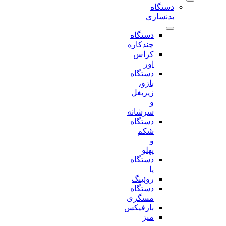
دستگاه
بدنسازی
دستگاه
چندکاره
کراس
اور
دستگاه
بازو،
زیربغل
و
سرشانه
دستگاه
شکم
و
پهلو
دستگاه
پا
روئینگ
دستگاه
مسگری
بارفیکس
میز