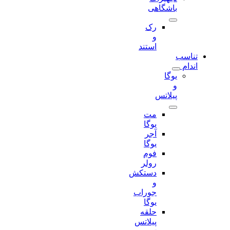
باشگاهی
رک
و
استند
تناسب
اندام
یوگا
و
پیلاتس
مت
یوگا
آجر
یوگا
فوم
رولر
دستکش
و
جوراب
یوگا
حلقه
پیلاتس