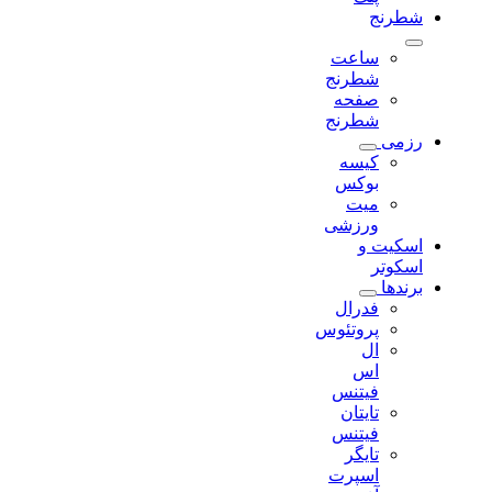
شطرنج
ساعت
شطرنج
صفحه
شطرنج
رزمی
کیسه
بوکس
میت
ورزشی
اسکیت و
اسکوتر
برندها
فدرال
پروتئوس
ال
اس
فیتنس
تایتان
فیتنس
تایگر
اسپرت