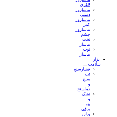
لاغری
ماساژور
دستی
ماساژور
کمر
ماساژور
چشم
تخت
ماساژ
توپ
ماساژ
ابزار
سلامت
فشارسنج
تب
سنج
و
دماسنج
تشک
و
پتو
برقی
ترازو