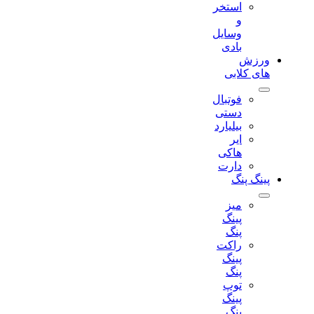
استخر
و
وسایل
بادی
ورزش
های کلابی
فوتبال
دستی
بیلیارد
ایر
هاکی
دارت
پینگ پنگ
میز
پینگ
پنگ
راکت
پینگ
پنگ
توپ
پینگ
پنگ