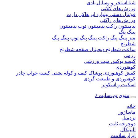
ستخر و وسایل بادی
 های کلابی
ال دستی
بیلیارد
ایر هاکی
دارت
 های راکتی
نتون
راکت بدمینتون
توپ بدمینتون
پنگ
ینگ پنگ
راکت پینگ پنگ
توپ پینگ پنگ
نج
 شطرنج دیجیتال
صفحه شطرنج
 بوکس
میت ورزشی
وردی
کوهنوردی
پوشاک
کیف و کوله پشتی
کیسه خواب
چادر
وردی و طبیعت گردی
ت و اسکوتر
وی وب‌سایت 2
ژور
یل
خه ثابت
کال
ر سلامت