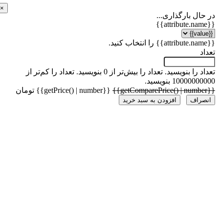
×
ل بارگذاری...
 را بنویسید.
تعداد را بیش‌تر از 0 بنویسید.
تعداد را کم‌تر از
1000 بنویسید.
{{getPrice() | number}} تومان
راف
افزودن به سبد خرید