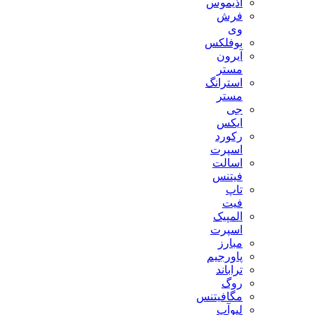
آذیموس
فرش
وی
بوفلکس
آیرون
مستر
استرانگ
مستر
جی
ایکس
رکورد
اسپرت
اسالت
فیتنس
تاپ
فیت
المپیک
اسپرت
مبارز
پاورجیم
تراباند
روگ
مگافیتنس
لیوآپ