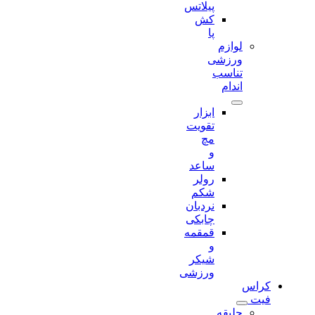
پیلاتس
کش
پا
لوازم
ورزشی
تناسب
اندام
ابزار
تقویت
مچ
و
ساعد
رولر
شکم
نردبان
چابکی
قمقمه
و
شیکر
ورزشی
کراس
فیت
جلیقه