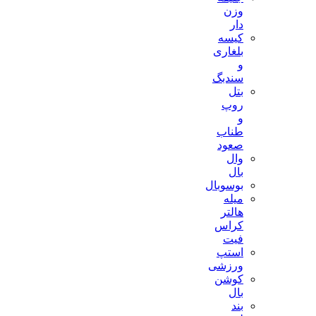
وزن
دار
کیسه
بلغاری
و
سندبگ
بتل
روپ
و
طناب
صعود
وال
بال
بوسوبال
میله
هالتر
کراس
فیت
استپ
ورزشی
کوشن
بال
بند