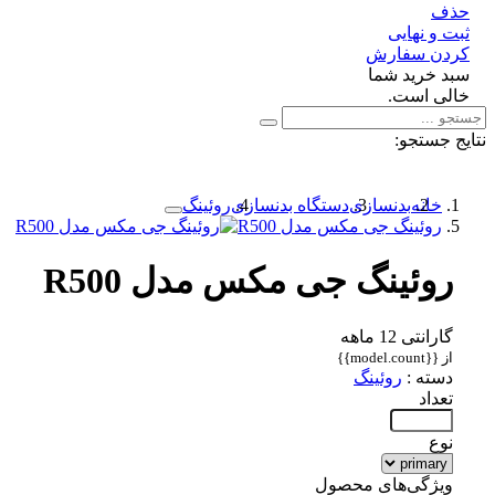
ف
 و نهایی
دن سفارش
د خرید شما
لی است.
 جستجو:
خانه
بدنسازی
دستگاه بدنسازی
روئینگ
روئینگ جی مکس مدل R500
روئینگ جی مکس مدل R500
گارانتی 12 ماهه
از {{model.count}}
دسته :
روئینگ
تعداد
نوع
ویژگی‌های محصول