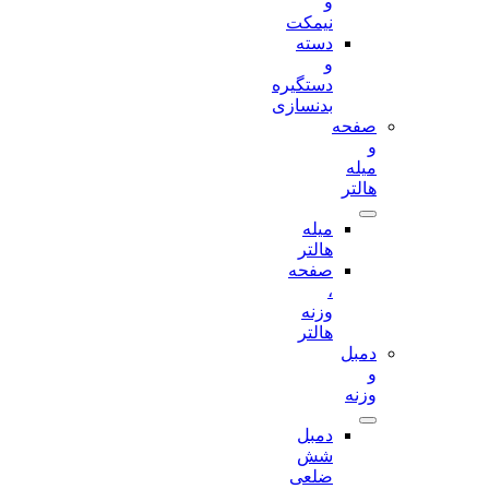
و
نیمکت
دسته
و
دستگیره
بدنسازی
صفحه
و
میله
هالتر
میله
هالتر
صفحه
،
وزنه
هالتر
دمبل
و
وزنه
دمبل
شش
ضلعی