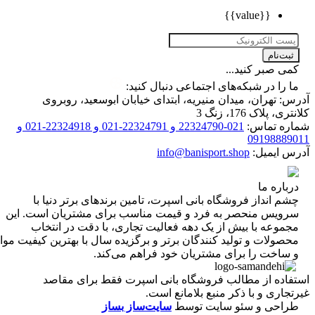
{{value}}
ت‌نام
 صبر کنید...
را در شبکه‌های اجتماعی دنبال کنید:
 تهران، میدان منیریه، ابتدای خیابان ابوسعید، روبروی
 پلاک 176، زنگ 3
ه تماس:
021-22324790 و 22324791-021 و 22324918-021 و
0919888
 ایمیل:
info@banisport.shop
اره ما
 انداز فروشگاه‌ بانی اسپرت، تامین برندهای برتر دنیا با
ویس منحصر به فرد و قیمت مناسب برای مشتریان است. این
موعه با بیش از یک دهه فعالیت تجاری، با دقت در انتخاب
ولات و تولید کنندگان برتر و برگزیده سال با بهترین کیفیت مواد
ساخت را برای مشتریان خود فراهم می‌کند.
اده از مطالب فروشگاه بانی اسپرت فقط برای مقاصد
اری و با ذکر منبع بلامانع است.
احی و سئو سایت توسط
سایت‌ساز بساز