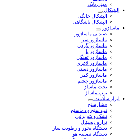
مینی بایک
الپتیکال
الپتیکال خانگی
الپتیکال باشگاهی
ماساژور
صندلی ماساژور
ماساژور سر
ماساژور گردن
ماساژور پا
ماساژور تفنگی
ماساژور لاغری
ماساژور دستی
ماساژور کمر
ماساژور چشم
تخت ماساژ
توپ ماساژ
ابزار سلامت
فشارسنج
تب سنج و دماسنج
تشک و پتو برقی
ترازو دیجیتال
دستگاه بخور و رطوبت ساز
دستگاه تصفیه هوا