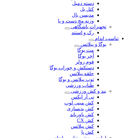
دسته دمبل
کتل بل
مدیسن بال
وزنه مچ دست و پا
تجهیزات باشگاهی
رک و استند
تناسب اندام
یوگا و پیلاتس
مت یوگا
آجر یوگا
فوم رولر
دستکش و جوراب یوگا
حلقه پیلاتس
توپ پیلاتس و یوگا
طناب ورزشی
بند و کش ورزشی
تی آر ایکس
کش مینی لوپ
کش بدنسازی
کش پاورباند
کش CX
کش پیلاتس
کش پا
لوازم ورزشی تناسب اندام