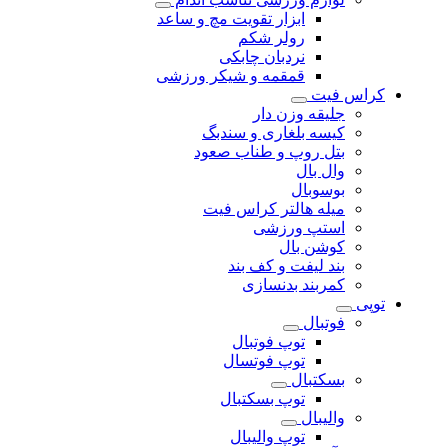
ابزار تقویت مچ و ساعد
رولر شکم
نردبان چابکی
قمقمه و شیکر ورزشی
کراس فیت
جلیقه وزن دار
کیسه بلغاری و سندبگ
بتل روپ و طناب صعود
وال بال
بوسوبال
میله هالتر کراس فیت
استپ ورزشی
کوشن بال
بند لیفت و کف بند
کمربند بدنسازی
توپی
فوتبال
توپ فوتبال
توپ فوتسال
بسکتبال
توپ بسکتبال
والیبال
توپ والیبال