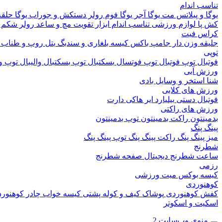
تناسب اندام
یوگا و پیلاتس
مت یوگا
آجر یوگا
فوم رولر
دستکش و جوراب یوگا
حلقه
کش پا
لوازم ورزشی تناسب اندام
ابزار تقویت مچ و ساعد
رولر شکم
کراس فیت
جلیقه وزن دار
جامپ باکس
کیسه بلغاری و سندبگ
بتل روپ و طناب
توپی
فوتبال
توپ فوتبال
توپ فوتسال
بسکتبال
توپ بسکتبال
والیبال
توپ وا
ورزش آبی
شنا
استخر و وسایل بادی
ورزش های کلابی
فوتبال دستی
بیلیارد
ایر هاکی
دارت
ورزش های راکتی
بدمینتون
راکت بدمینتون
توپ بدمینتون
پینگ پنگ
میز پینگ پنگ
راکت پینگ پنگ
توپ پینگ پنگ
شطرنج
ساعت شطرنج دیجیتال
صفحه شطرنج
رزمی
کیسه بوکس
میت ورزشی
کوهنوردی
کفش کوهنوردی
پوشاک
کیف و کوله پشتی
کیسه خواب
چادر کوهنور
اسکیت و اسکوتر
منوی وب‌سایت 2