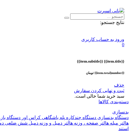
اطلاعیه :
با توجه به شرایط حال حاضر ، ثبت و ارسال سفارشات ا
نتایج جستجو:
ورود به حساب کاربری
0
{{item.subtitle}}
{{item.title}}
{{item.total|number}} تومان
حذف
ثبت و نهایی کردن سفارش
سبد خرید شما خالی است.
دسته‌بندی کالاها
بدنسازی
دستگاه بدنسازی
دستگاه چندکاره
پله باشگاهی
کراس اور
دستگاه باز
هالتر
میله هالتر
صفحه ، وزنه هالتر
دمبل و وزنه
دمبل شش ضلعی
دم
استند