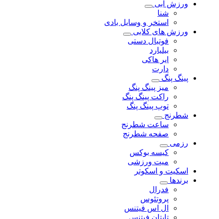
ورزش آبی
شنا
استخر و وسایل بادی
ورزش های کلابی
فوتبال دستی
بیلیارد
ایر هاکی
دارت
پینگ پنگ
میز پینگ پنگ
راکت پینگ پنگ
توپ پینگ پنگ
شطرنج
ساعت شطرنج
صفحه شطرنج
رزمی
کیسه بوکس
میت ورزشی
اسکیت و اسکوتر
برندها
فدرال
پروتئوس
ال اس فیتنس
تایتان فیتنس