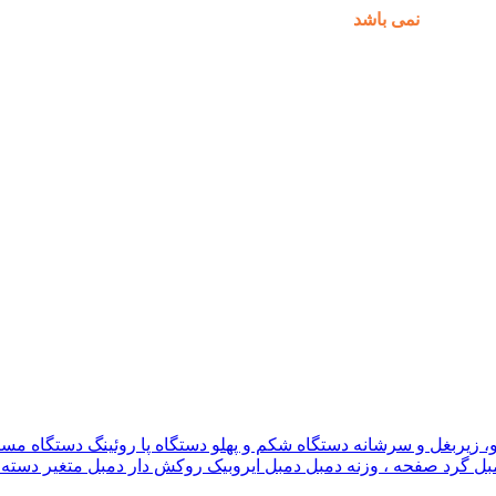
مکان پذیر
نمی باشد
.
و، زیربغل و سرشانه
دستگاه شکم و پهلو
دستگاه پا
روئینگ
دستگاه مس
بل گرد
صفحه ، وزنه دمبل
دمبل ایروبیک روکش دار
دمبل متغیر
دسته 