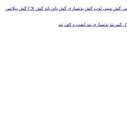
کس
کش مینی لوپ
کش بدنسازی
کش پاورباند
کش CX
کش پیلاتس
ال
کمربند بدنسازی
بند لیفت و کف بند