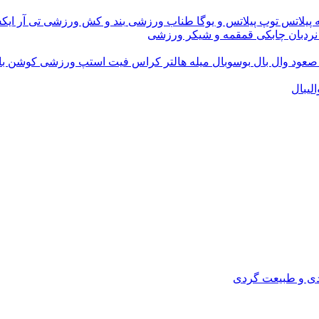
 پیلاتس
توپ پیلاتس و یوگا
طناب ورزشی
بند و کش ورزشی
تی آر ای
نردبان چابکی
قمقمه و شیکر ورزشی
 صعود
وال بال
بوسوبال
میله هالتر کراس فیت
استپ ورزشی
کوشن ب
لیبال
دی و طبیعت گردی