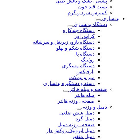
پشتی ، تشک و بالش طبی
تست قند خون
کمپرس سرد و گرم
بدنسازی
دستگاه بدنسازی
دستگاه چندکاره
کراس اور
دستگاه بازو، زیربغل و سرشانه
دستگاه شکم و پهلو
دستگاه پا
روئینگ
دستگاه مسگری
بارفیکس
میز و نیمکت
دسته و دستگیره بدنسازی
صفحه و میله هالتر
میله هالتر
صفحه ، وزنه هالتر
دمبل و وزنه
دمبل شش ضلعی
دمبل گرد
صفحه ، وزنه دمبل
دمبل ایروبیک روکش دار
دمبل متغیر