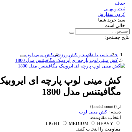
ف
 و نهایی
دن سفارش
د خرید شما
لی است.
 جستجو:
خانه
تناسب اندام
بند و کش ورزشی
کش مینی لوپ
کش مینی لوپ پارچه ای ایروبیک مگافیتنس مدل 1800
کش مینی لوپ پارچه ای ایروبیک
مگافیتنس مدل 1800
از {{model.count}}
دسته :
کش مینی لوپ
انتخاب مقاومت:
LIGHT
MEDIUM
HEAVY
مقاومت را انتخاب کنید.