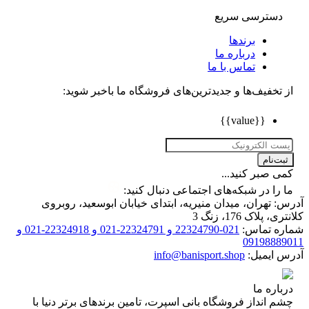
دسترسی سریع
برندها
درباره ما
تماس با ما
تخفیف‌ها و جدیدترین‌های فروشگاه ما باخبر شوید:
{{value}}
ت‌نام
 صبر کنید...
را در شبکه‌های اجتماعی دنبال کنید:
 تهران، میدان منیریه، ابتدای خیابان ابوسعید، روبروی
 پلاک 176، زنگ 3
ه تماس:
021-22324790 و 22324791-021 و 22324918-021 و
0919888
 ایمیل:
info@banisport.shop
اره ما
 انداز فروشگاه‌ بانی اسپرت، تامین برندهای برتر دنیا با