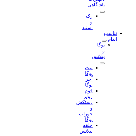
باشگاهی
رک
و
استند
تناسب
اندام
یوگا
و
پیلاتس
مت
یوگا
آجر
یوگا
فوم
رولر
دستکش
و
جوراب
یوگا
حلقه
پیلاتس