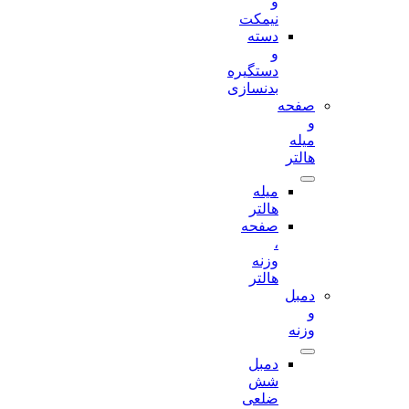
و
نیمکت
دسته
و
دستگیره
بدنسازی
صفحه
و
میله
هالتر
میله
هالتر
صفحه
،
وزنه
هالتر
دمبل
و
وزنه
دمبل
شش
ضلعی