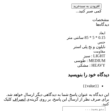
افزودن به سبدخرید
کمی صبر کنید...
صات
ه‌ها
اد
8 سانتی متر
س
لون و نخ پلی استر
اومت
L : سبز
MED : طوسی
HE : مشکی
اه خود را بنویسید
{{value}}
یدگاه به عنوان پاسخ شما به دیدگاهی دیگر ارسال خواهد شد.
 صرف نظر از ارسال این پاسخ، بر روی گزینه‌ی
انصراف
کلیک