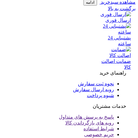
ده سبدخرید
ادامه
 به بالا
سال فوری
پشتیبانی 24
عته
انت اصالت
ا
راهنمای خرید
نحوه ثبت سفارش
رویه ارسال سفارش
شیوه پرداخت
خدمات مشتریان
پاسخ به پرسش های متداول
رویه های بازگرداندن کالا
شرایط استفاده
حریم خصوصی