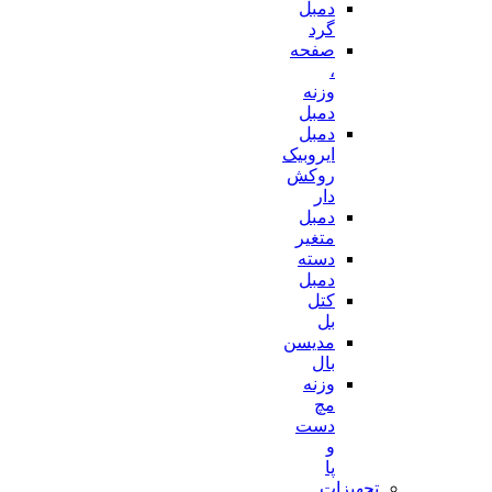
دمبل
گرد
صفحه
،
وزنه
دمبل
دمبل
ایروبیک
روکش
دار
دمبل
متغیر
دسته
دمبل
کتل
بل
مدیسن
بال
وزنه
مچ
دست
و
پا
تجهیزات