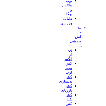
توپ
پیلاتس
و
یوگا
طناب
ورزشی
بند
و
کش
ورزشی
تی
آر
ایکس
کش
مینی
لوپ
کش
بدنسازی
کش
پاورباند
کش
CX
کش