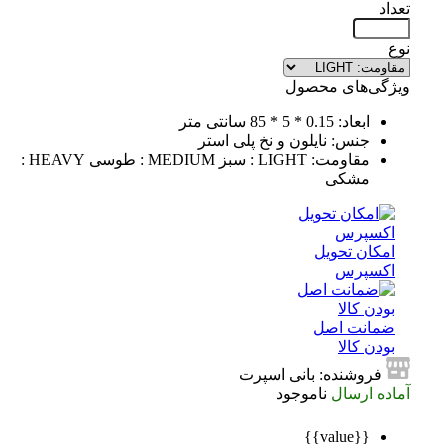
تعداد
نوع
ویژگی‌های محصول
ابعاد: 0.15 * 5 * 85 سانتی متر
جنس: نایلون و نخ پلی استر
مقاومت: LIGHT : سبز MEDIUM : طوسی HEAVY :
مشکی
امکان تحویل
اکسپرس
ضمانت اصل
بودن کالا
فروشنده: بانی اسپرت
آماده ارسال
ناموجود
{{value}}