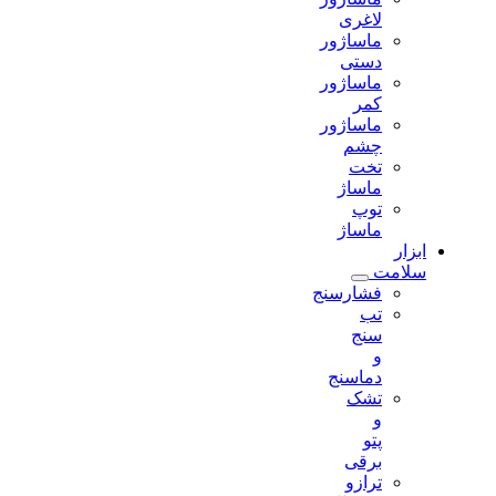
لاغری
ماساژور
دستی
ماساژور
کمر
ماساژور
چشم
تخت
ماساژ
توپ
ماساژ
ابزار
سلامت
فشارسنج
تب
سنج
و
دماسنج
تشک
و
پتو
برقی
ترازو