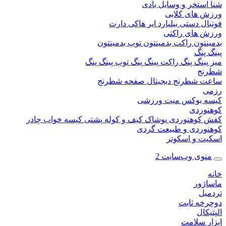
ستخر و وسایل بادی
 های کلابی
ال دستی
بیلیارد
ایر هاکی
دارت
 های راکتی
نتون
راکت بدمینتون
توپ بدمینتون
پنگ
ینگ پنگ
راکت پینگ پنگ
توپ پینگ پنگ
نج
 شطرنج دیجیتال
صفحه شطرنج
 بوکس
میت ورزشی
وردی
کوهنوردی
پوشاک
کیف و کوله پشتی
کیسه خواب
چادر
وردی و طبیعت گردی
ت و اسکوتر
وی وب‌سایت 2
ژور
یل
خه ثابت
کال
ر سلامت