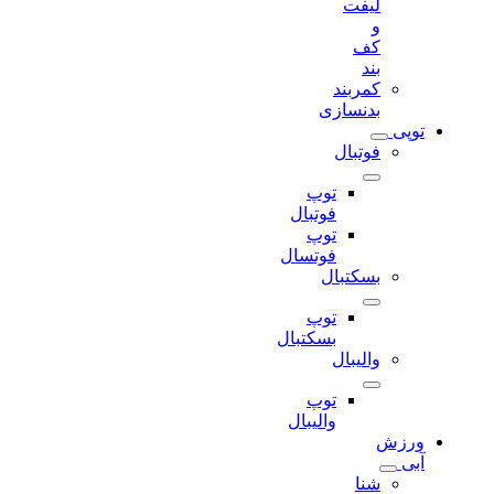
لیفت
و
کف
بند
کمربند
بدنسازی
توپی
فوتبال
توپ
فوتبال
توپ
فوتسال
بسکتبال
توپ
بسکتبال
والیبال
توپ
والیبال
ورزش
آبی
شنا