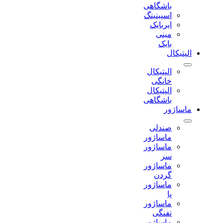
باشگاهی
اسپینینگ
ایربایک
مینی
بایک
الپتیکال
الپتیکال
خانگی
الپتیکال
باشگاهی
ماساژور
صندلی
ماساژور
ماساژور
سر
ماساژور
گردن
ماساژور
پا
ماساژور
تفنگی
ماساژور