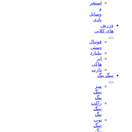
استخر
و
وسایل
بادی
ورزش
های کلابی
فوتبال
دستی
بیلیارد
ایر
هاکی
دارت
پینگ پنگ
میز
پینگ
پنگ
راکت
پینگ
پنگ
توپ
پینگ
پنگ