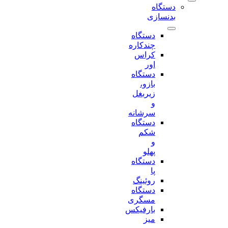
دستگاه
بدنسازی
دستگاه
چندکاره
کراس
اور
دستگاه
بازو،
زیربغل
و
سرشانه
دستگاه
شکم
و
پهلو
دستگاه
پا
روئینگ
دستگاه
مسگری
بارفیکس
میز