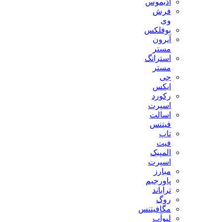
آذیموس
فرش
وی
بوفلکس
آیرون
مستر
استرانگ
مستر
جی
ایکس
رکورد
اسپرت
اسالت
فیتنس
تاپ
فیت
المپیک
اسپرت
مبارز
پاورجیم
تراباند
روگ
مگافیتنس
لیوآپ