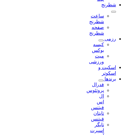
شطرنج
ساعت
شطرنج
صفحه
شطرنج
رزمی
کیسه
بوکس
میت
ورزشی
اسکیت و
اسکوتر
برندها
فدرال
پروتئوس
ال
اس
فیتنس
تایتان
فیتنس
تایگر
اسپرت