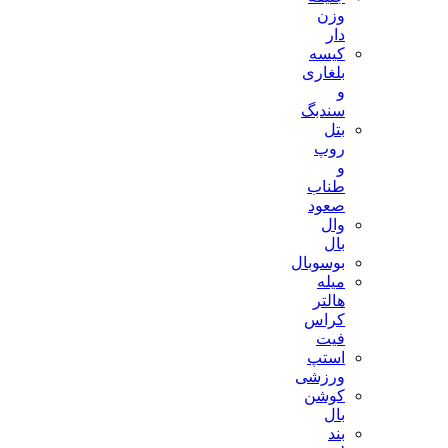
وزن
دار
کیسه
بلغاری
و
سندبگ
بتل
روپ
و
طناب
صعود
وال
بال
بوسوبال
میله
هالتر
کراس
فیت
استپ
ورزشی
کوشن
بال
بند