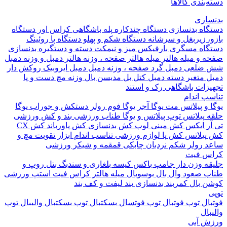
بندی کالاها
ازی
اه بدنسازی
دستگاه چندکاره
پله باشگاهی
کراس اور
دستگاه
 زیربغل و سرشانه
دستگاه شکم و پهلو
دستگاه پا
روئینگ
اه مسگری
بارفیکس
میز و نیمکت
دسته و دستگیره بدنسازی
 و میله هالتر
میله هالتر
صفحه ، وزنه هالتر
دمبل و وزنه
دمبل
ضلعی
دمبل گرد
صفحه ، وزنه دمبل
دمبل ایروبیک روکش دار
 متغیر
دسته دمبل
کتل بل
مدیسن بال
وزنه مچ دست و پا
زات باشگاهی
رک و استند
 اندام
و پیلاتس
مت یوگا
آجر یوگا
فوم رولر
دستکش و جوراب یوگا
 پیلاتس
توپ پیلاتس و یوگا
طناب ورزشی
بند و کش ورزشی
ر ایکس
کش مینی لوپ
کش بدنسازی
کش پاورباند
کش CX
یلاتس
کش پا
لوازم ورزشی تناسب اندام
ابزار تقویت مچ و
د
رولر شکم
نردبان چابکی
قمقمه و شیکر ورزشی
 فیت
ه وزن دار
جامپ باکس
کیسه بلغاری و سندبگ
بتل روپ و
 صعود
وال بال
بوسوبال
میله هالتر کراس فیت
استپ ورزشی
 بال
کمربند بدنسازی
بند لیفت و کف بند
ال
توپ فوتبال
توپ فوتسال
بسکتبال
توپ بسکتبال
والیبال
توپ
ال
 آبی