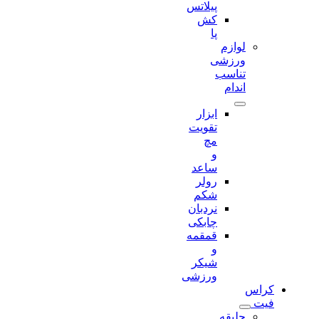
پیلاتس
کش
پا
لوازم
ورزشی
تناسب
اندام
ابزار
تقویت
مچ
و
ساعد
رولر
شکم
نردبان
چابکی
قمقمه
و
شیکر
ورزشی
کراس
فیت
جلیقه