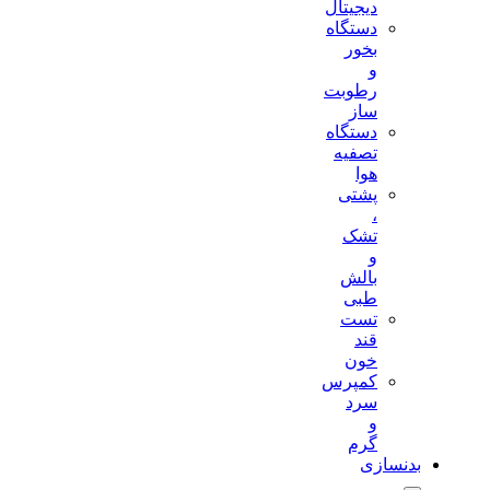
دیجیتال
دستگاه
بخور
و
رطوبت
ساز
دستگاه
تصفیه
هوا
پشتی
،
تشک
و
بالش
طبی
تست
قند
خون
کمپرس
سرد
و
گرم
بدنسازی