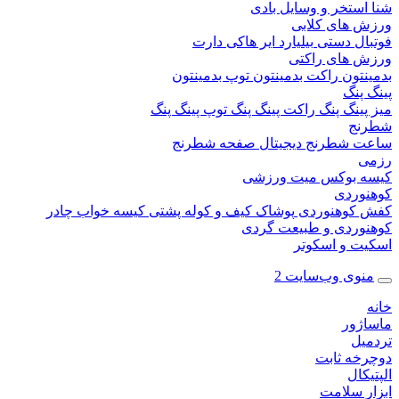
ستخر و وسایل بادی
 های کلابی
ال دستی
بیلیارد
ایر هاکی
دارت
 های راکتی
نتون
راکت بدمینتون
توپ بدمینتون
پنگ
ینگ پنگ
راکت پینگ پنگ
توپ پینگ پنگ
نج
 شطرنج دیجیتال
صفحه شطرنج
 بوکس
میت ورزشی
وردی
کوهنوردی
پوشاک
کیف و کوله پشتی
کیسه خواب
چادر
وردی و طبیعت گردی
ت و اسکوتر
وی وب‌سایت 2
ژور
یل
خه ثابت
کال
ر سلامت