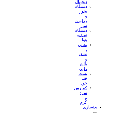
دیجیتال
دستگاه
بخور
و
رطوبت
ساز
دستگاه
تصفیه
هوا
پشتی
،
تشک
و
بالش
طبی
تست
قند
خون
کمپرس
سرد
و
گرم
بدنسازی