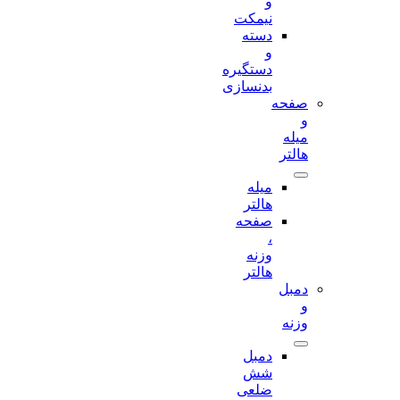
و
نیمکت
دسته
و
دستگیره
بدنسازی
صفحه
و
میله
هالتر
میله
هالتر
صفحه
،
وزنه
هالتر
دمبل
و
وزنه
دمبل
شش
ضلعی