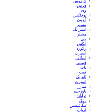
آذیموس
فرش
وی
بوفلکس
آیرون
مستر
استرانگ
مستر
جی
ایکس
رکورد
اسپرت
اسالت
فیتنس
تاپ
فیت
المپیک
اسپرت
مبارز
پاورجیم
تراباند
روگ
مگافیتنس
لیوآپ