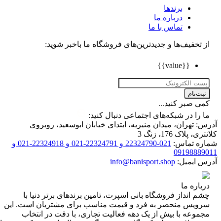
برندها
درباره ما
تماس با ما
تخفیف‌ها و جدیدترین‌های فروشگاه ما باخبر شوید:
{{value}}
ت‌نام
 صبر کنید...
را در شبکه‌های اجتماعی دنبال کنید:
 تهران، میدان منیریه، ابتدای خیابان ابوسعید، روبروی
 پلاک 176، زنگ 3
ه تماس:
021-22324790 و 22324791-021 و 22324918-021 و
0919888
 ایمیل:
info@banisport.shop
اره ما
 انداز فروشگاه‌ بانی اسپرت، تامین برندهای برتر دنیا با
ویس منحصر به فرد و قیمت مناسب برای مشتریان است. این
موعه با بیش از یک دهه فعالیت تجاری، با دقت در انتخاب