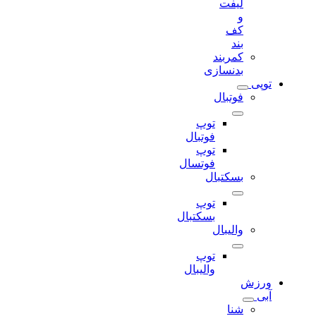
لیفت
و
کف
بند
کمربند
بدنسازی
توپی
فوتبال
توپ
فوتبال
توپ
فوتسال
بسکتبال
توپ
بسکتبال
والیبال
توپ
والیبال
ورزش
آبی
شنا