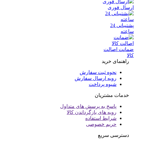
سال فوری
پشتیبانی 24
عته
انت اصالت
ا
راهنمای خرید
نحوه ثبت سفارش
رویه ارسال سفارش
شیوه پرداخت
خدمات مشتریان
پاسخ به پرسش های متداول
رویه های بازگرداندن کالا
شرایط استفاده
حریم خصوصی
دسترسی سریع