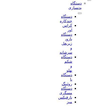
دستگاه
بدنسازی
دستگاه
چندکاره
کراس
اور
دستگاه
بازو،
زیربغل
و
سرشانه
دستگاه
شکم
و
پهلو
دستگاه
پا
روئینگ
دستگاه
مسگری
بارفیکس
میز