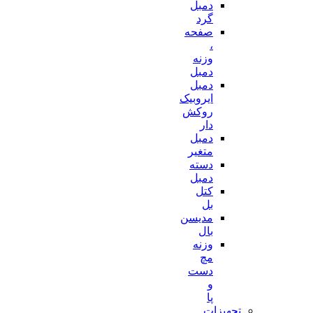
دمبل
گرد
صفحه
،
وزنه
دمبل
دمبل
ایروبیک
روکش
دار
دمبل
متغیر
دسته
دمبل
کتل
بل
مدیسن
بال
وزنه
مچ
دست
و
پا
تجهیزات