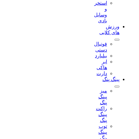
استخر
و
وسایل
بادی
ورزش
های کلابی
فوتبال
دستی
بیلیارد
ایر
هاکی
دارت
پینگ پنگ
میز
پینگ
پنگ
راکت
پینگ
پنگ
توپ
پینگ
پنگ