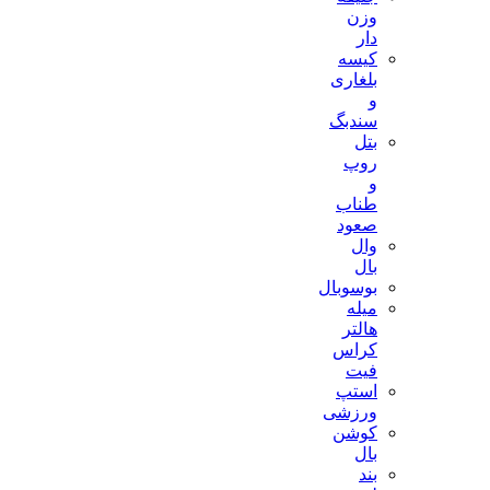
وزن
دار
کیسه
بلغاری
و
سندبگ
بتل
روپ
و
طناب
صعود
وال
بال
بوسوبال
میله
هالتر
کراس
فیت
استپ
ورزشی
کوشن
بال
بند