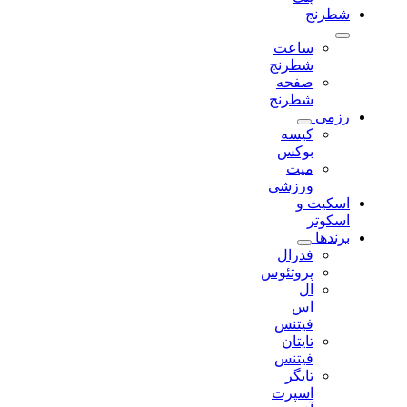
شطرنج
ساعت
شطرنج
صفحه
شطرنج
رزمی
کیسه
بوکس
میت
ورزشی
اسکیت و
اسکوتر
برندها
فدرال
پروتئوس
ال
اس
فیتنس
تایتان
فیتنس
تایگر
اسپرت