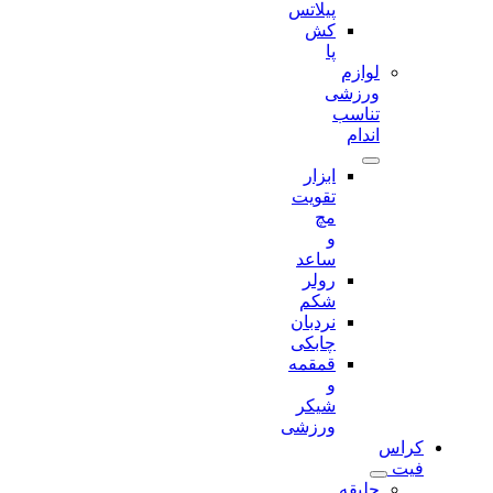
پیلاتس
کش
پا
لوازم
ورزشی
تناسب
اندام
ابزار
تقویت
مچ
و
ساعد
رولر
شکم
نردبان
چابکی
قمقمه
و
شیکر
ورزشی
کراس
فیت
جلیقه