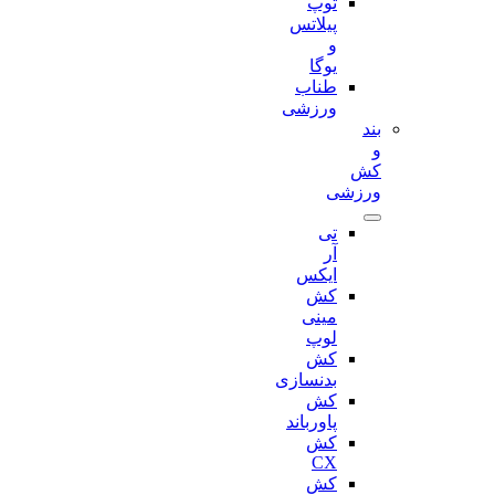
توپ
پیلاتس
و
یوگا
طناب
ورزشی
بند
و
کش
ورزشی
تی
آر
ایکس
کش
مینی
لوپ
کش
بدنسازی
کش
پاورباند
کش
CX
کش