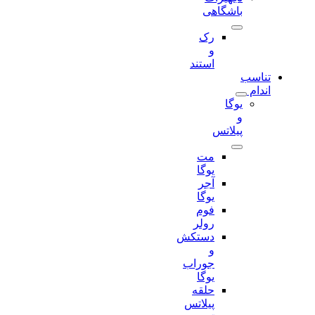
باشگاهی
رک
و
استند
تناسب
اندام
یوگا
و
پیلاتس
مت
یوگا
آجر
یوگا
فوم
رولر
دستکش
و
جوراب
یوگا
حلقه
پیلاتس