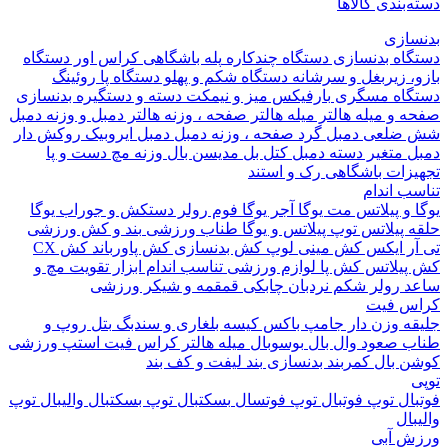
بندی کالاها
ازی
اه بدنسازی
دستگاه چندکاره
پله باشگاهی
کراس اور
دستگاه
 زیربغل و سرشانه
دستگاه شکم و پهلو
دستگاه پا
روئینگ
اه مسگری
بارفیکس
میز و نیمکت
دسته و دستگیره بدنسازی
 و میله هالتر
میله هالتر
صفحه ، وزنه هالتر
دمبل و وزنه
دمبل
ضلعی
دمبل گرد
صفحه ، وزنه دمبل
دمبل ایروبیک روکش دار
 متغیر
دسته دمبل
کتل بل
مدیسن بال
وزنه مچ دست و پا
زات باشگاهی
رک و استند
 اندام
و پیلاتس
مت یوگا
آجر یوگا
فوم رولر
دستکش و جوراب یوگا
 پیلاتس
توپ پیلاتس و یوگا
طناب ورزشی
بند و کش ورزشی
ر ایکس
کش مینی لوپ
کش بدنسازی
کش پاورباند
کش CX
یلاتس
کش پا
لوازم ورزشی تناسب اندام
ابزار تقویت مچ و
د
رولر شکم
نردبان چابکی
قمقمه و شیکر ورزشی
 فیت
ه وزن دار
جامپ باکس
کیسه بلغاری و سندبگ
بتل روپ و
 صعود
وال بال
بوسوبال
میله هالتر کراس فیت
استپ ورزشی
 بال
کمربند بدنسازی
بند لیفت و کف بند
ال
توپ فوتبال
توپ فوتسال
بسکتبال
توپ بسکتبال
والیبال
توپ
ال
 آبی