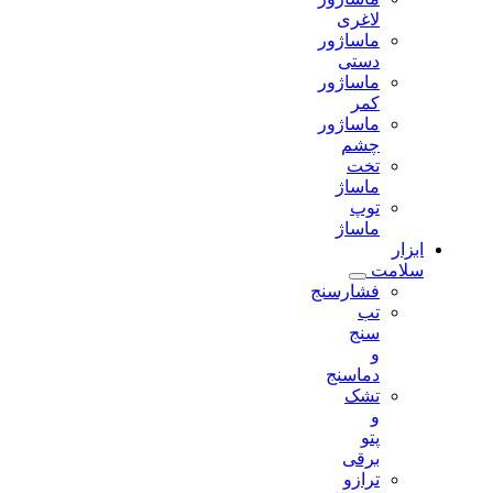
لاغری
ماساژور
دستی
ماساژور
کمر
ماساژور
چشم
تخت
ماساژ
توپ
ماساژ
ابزار
سلامت
فشارسنج
تب
سنج
و
دماسنج
تشک
و
پتو
برقی
ترازو