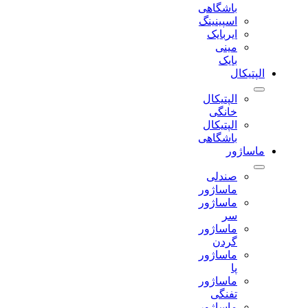
باشگاهی
اسپینینگ
ایربایک
مینی
بایک
الپتیکال
الپتیکال
خانگی
الپتیکال
باشگاهی
ماساژور
صندلی
ماساژور
ماساژور
سر
ماساژور
گردن
ماساژور
پا
ماساژور
تفنگی
ماساژور