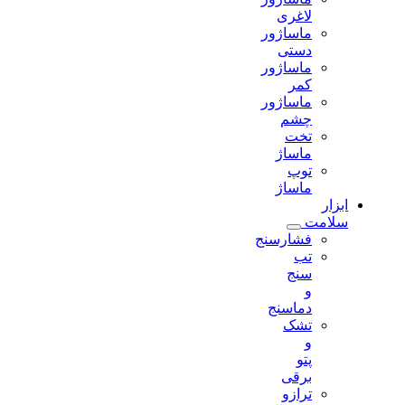
لاغری
ماساژور
دستی
ماساژور
کمر
ماساژور
چشم
تخت
ماساژ
توپ
ماساژ
ابزار
سلامت
فشارسنج
تب
سنج
و
دماسنج
تشک
و
پتو
برقی
ترازو