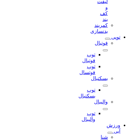
لیفت
و
کف
بند
کمربند
بدنسازی
توپی
فوتبال
توپ
فوتبال
توپ
فوتسال
بسکتبال
توپ
بسکتبال
والیبال
توپ
والیبال
ورزش
آبی
شنا