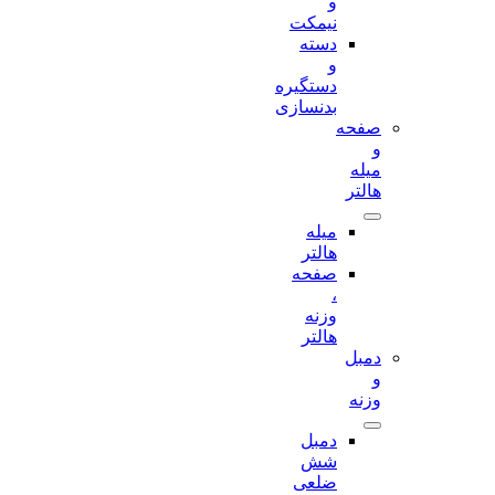
و
نیمکت
دسته
و
دستگیره
بدنسازی
صفحه
و
میله
هالتر
میله
هالتر
صفحه
،
وزنه
هالتر
دمبل
و
وزنه
دمبل
شش
ضلعی