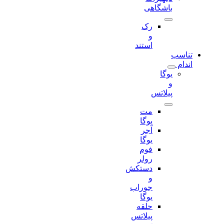
باشگاهی
رک
و
استند
تناسب
اندام
یوگا
و
پیلاتس
مت
یوگا
آجر
یوگا
فوم
رولر
دستکش
و
جوراب
یوگا
حلقه
پیلاتس