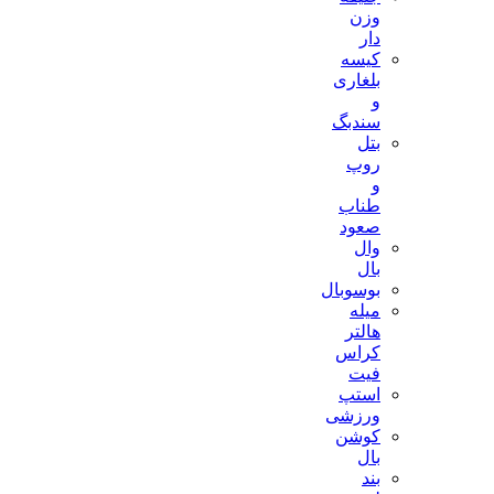
وزن
دار
کیسه
بلغاری
و
سندبگ
بتل
روپ
و
طناب
صعود
وال
بال
بوسوبال
میله
هالتر
کراس
فیت
استپ
ورزشی
کوشن
بال
بند