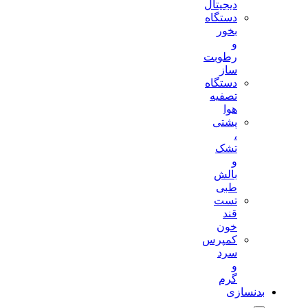
دیجیتال
دستگاه
بخور
و
رطوبت
ساز
دستگاه
تصفیه
هوا
پشتی
،
تشک
و
بالش
طبی
تست
قند
خون
کمپرس
سرد
و
گرم
بدنسازی