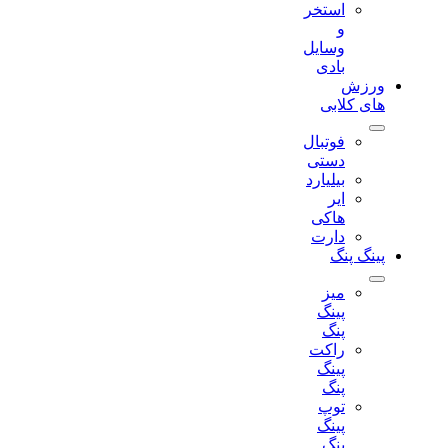
استخر
و
وسایل
بادی
ورزش
های کلابی
فوتبال
دستی
بیلیارد
ایر
هاکی
دارت
پینگ پنگ
میز
پینگ
پنگ
راکت
پینگ
پنگ
توپ
پینگ
پنگ