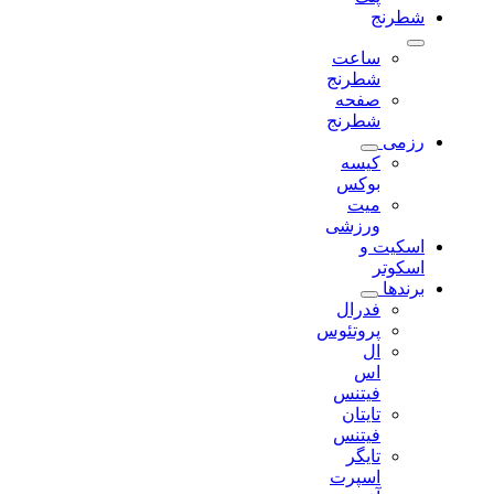
شطرنج
ساعت
شطرنج
صفحه
شطرنج
رزمی
کیسه
بوکس
میت
ورزشی
اسکیت و
اسکوتر
برندها
فدرال
پروتئوس
ال
اس
فیتنس
تایتان
فیتنس
تایگر
اسپرت