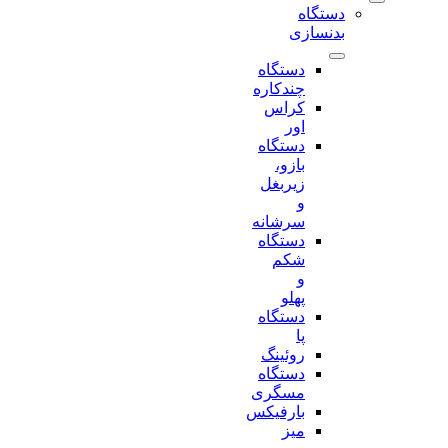
دستگاه
بدنسازی
دستگاه
چندکاره
کراس
اور
دستگاه
بازو،
زیربغل
و
سرشانه
دستگاه
شکم
و
پهلو
دستگاه
پا
روئینگ
دستگاه
مسگری
بارفیکس
میز