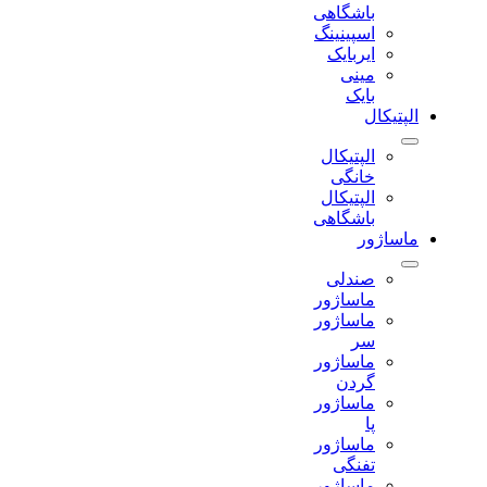
باشگاهی
اسپینینگ
ایربایک
مینی
بایک
الپتیکال
الپتیکال
خانگی
الپتیکال
باشگاهی
ماساژور
صندلی
ماساژور
ماساژور
سر
ماساژور
گردن
ماساژور
پا
ماساژور
تفنگی
ماساژور