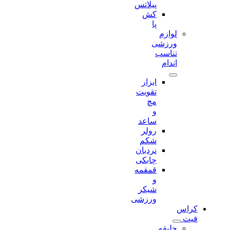
پیلاتس
کش
پا
لوازم
ورزشی
تناسب
اندام
ابزار
تقویت
مچ
و
ساعد
رولر
شکم
نردبان
چابکی
قمقمه
و
شیکر
ورزشی
کراس
فیت
جلیقه