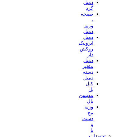
دمبل
گرد
صفحه
،
وزنه
دمبل
دمبل
ایروبیک
روکش
دار
دمبل
متغیر
دسته
دمبل
کتل
بل
مدیسن
بال
وزنه
مچ
دست
و
پا
تجهیزات