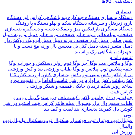
بندی کالاها
ازی
اه بدنسازی
دستگاه چندکاره
پله باشگاهی
کراس اور
دستگاه
 زیربغل و سرشانه
دستگاه شکم و پهلو
دستگاه پا
روئینگ
اه مسگری
بارفیکس
میز و نیمکت
دسته و دستگیره بدنسازی
 و میله هالتر
میله هالتر
صفحه ، وزنه هالتر
دمبل و وزنه
دمبل
ضلعی
دمبل گرد
صفحه ، وزنه دمبل
دمبل ایروبیک روکش دار
 متغیر
دسته دمبل
کتل بل
مدیسن بال
وزنه مچ دست و پا
زات باشگاهی
رک و استند
 اندام
و پیلاتس
مت یوگا
آجر یوگا
فوم رولر
دستکش و جوراب یوگا
 پیلاتس
توپ پیلاتس و یوگا
طناب ورزشی
بند و کش ورزشی
ر ایکس
کش مینی لوپ
کش بدنسازی
کش پاورباند
کش CX
یلاتس
کش پا
لوازم ورزشی تناسب اندام
ابزار تقویت مچ و
د
رولر شکم
نردبان چابکی
قمقمه و شیکر ورزشی
 فیت
ه وزن دار
جامپ باکس
کیسه بلغاری و سندبگ
بتل روپ و
 صعود
وال بال
بوسوبال
میله هالتر کراس فیت
استپ ورزشی
 بال
کمربند بدنسازی
بند لیفت و کف بند
ال
توپ فوتبال
توپ فوتسال
بسکتبال
توپ بسکتبال
والیبال
توپ
ال
 آبی