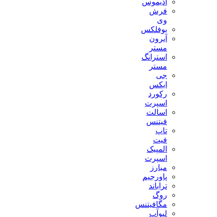
آذیموس
فرش
وی
بوفلکس
آیرون
مستر
استرانگ
مستر
جی
ایکس
رکورد
اسپرت
اسالت
فیتنس
تاپ
فیت
المپیک
اسپرت
مبارز
پاورجیم
تراباند
روگ
مگافیتنس
لیوآپ