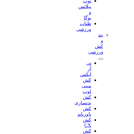
توپ
پیلاتس
و
یوگا
طناب
ورزشی
بند
و
کش
ورزشی
تی
آر
ایکس
کش
مینی
لوپ
کش
بدنسازی
کش
پاورباند
کش
CX
کش