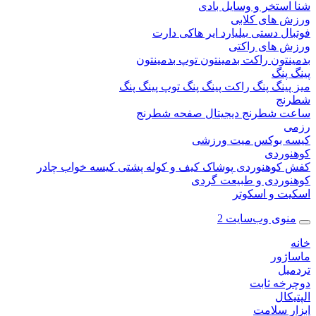
ستخر و وسایل بادی
 های کلابی
ال دستی
بیلیارد
ایر هاکی
دارت
 های راکتی
نتون
راکت بدمینتون
توپ بدمینتون
پنگ
ینگ پنگ
راکت پینگ پنگ
توپ پینگ پنگ
نج
 شطرنج دیجیتال
صفحه شطرنج
 بوکس
میت ورزشی
وردی
کوهنوردی
پوشاک
کیف و کوله پشتی
کیسه خواب
چادر
وردی و طبیعت گردی
ت و اسکوتر
وی وب‌سایت 2
ژور
یل
خه ثابت
کال
ر سلامت