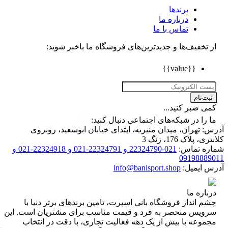
برندها
درباره ما
تماس با ما
تخفیف‌ها و جدیدترین‌های فروشگاه ما باخبر شوید:
{{value}}
ت‌نام
 صبر کنید...
را در شبکه‌های اجتماعی دنبال کنید:
 تهران، میدان منیریه، ابتدای خیابان ابوسعید، روبروی
 پلاک 176، زنگ 3
ه تماس:
021-22324790 و 22324791-021 و 22324918-021 و
0919888
 ایمیل:
info@banisport.shop
اره ما
 انداز فروشگاه‌ بانی اسپرت، تامین برندهای برتر دنیا با
ویس منحصر به فرد و قیمت مناسب برای مشتریان است. این
موعه با بیش از یک دهه فعالیت تجاری، با دقت در انتخاب