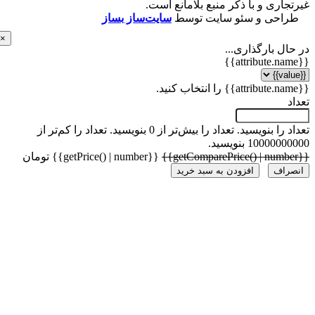
اری و با ذکر منبع بلامانع است.
احی و سئو سایت توسط
سایت‌ساز بساز
×
ل بارگذاری...
 را بنویسید.
تعداد را بیش‌تر از 0 بنویسید.
تعداد را کم‌تر از
1000 بنویسید.
{{getPrice() | number}} تومان
راف
افزودن به سبد خرید