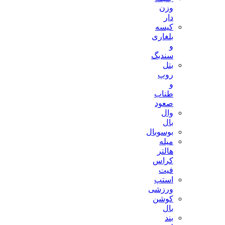
وزن
دار
کیسه
بلغاری
و
سندبگ
بتل
روپ
و
طناب
صعود
وال
بال
بوسوبال
میله
هالتر
کراس
فیت
استپ
ورزشی
کوشن
بال
بند