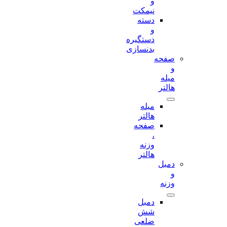
و
نیمکت
دسته
و
دستگیره
بدنسازی
صفحه
و
میله
هالتر
میله
هالتر
صفحه
،
وزنه
هالتر
دمبل
و
وزنه
دمبل
شش
ضلعی