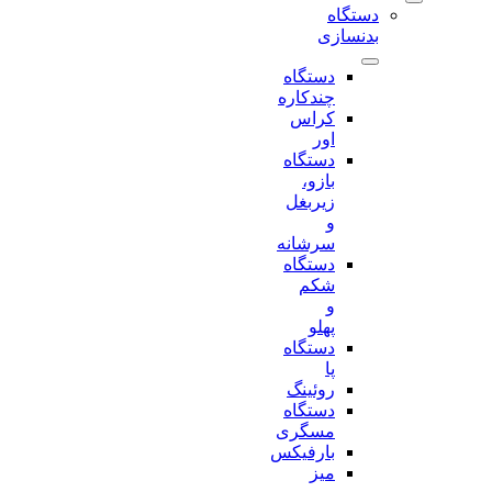
دستگاه
بدنسازی
دستگاه
چندکاره
کراس
اور
دستگاه
بازو،
زیربغل
و
سرشانه
دستگاه
شکم
و
پهلو
دستگاه
پا
روئینگ
دستگاه
مسگری
بارفیکس
میز