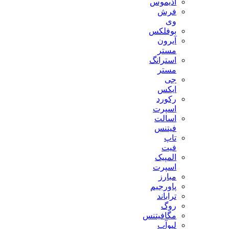
آذیموس
فرش
وی
بوفلکس
آیرون
مستر
استرانگ
مستر
جی
ایکس
رکورد
اسپرت
اسالت
فیتنس
تاپ
فیت
المپیک
اسپرت
مبارز
پاورجیم
تراباند
روگ
مگافیتنس
لیوآپ