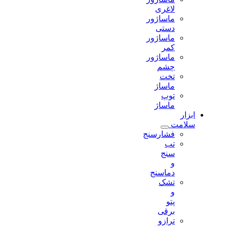
لاغری
ماساژور
دستی
ماساژور
کمر
ماساژور
چشم
تخت
ماساژ
توپ
ماساژ
ابزار
سلامت
فشارسنج
تب
سنج
و
دماسنج
تشک
و
پتو
برقی
ترازو