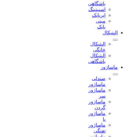
باشگاهی
اسپینینگ
ایربایک
مینی
بایک
الپتیکال
الپتیکال
خانگی
الپتیکال
باشگاهی
ماساژور
صندلی
ماساژور
ماساژور
سر
ماساژور
گردن
ماساژور
پا
ماساژور
تفنگی
ماساژور