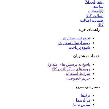
پشتیبانی 24
عته
انت اصالت
ا
راهنمای خرید
نحوه ثبت سفارش
رویه ارسال سفارش
شیوه پرداخت
خدمات مشتریان
پاسخ به پرسش های متداول
رویه های بازگرداندن کالا
شرایط استفاده
حریم خصوصی
دسترسی سریع
برندها
درباره ما
تماس با ما