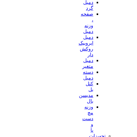
دمبل
گرد
صفحه
،
وزنه
دمبل
دمبل
ایروبیک
روکش
دار
دمبل
متغیر
دسته
دمبل
کتل
بل
مدیسن
بال
وزنه
مچ
دست
و
پا
تجهیزات