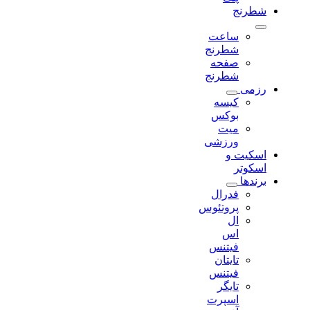
شطرنج
ساعت
شطرنج
صفحه
شطرنج
رزمی
کیسه
بوکس
میت
ورزشی
اسکیت و
اسکوتر
برندها
فدرال
پروتئوس
ال
اس
فیتنس
تایتان
فیتنس
تایگر
اسپرت