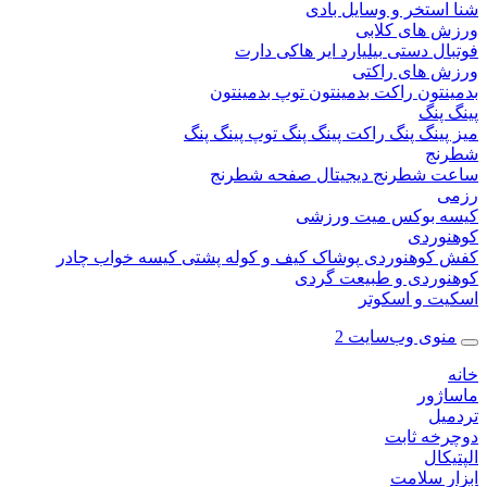
ستخر و وسایل بادی
 های کلابی
ال دستی
بیلیارد
ایر هاکی
دارت
 های راکتی
نتون
راکت بدمینتون
توپ بدمینتون
پنگ
ینگ پنگ
راکت پینگ پنگ
توپ پینگ پنگ
نج
 شطرنج دیجیتال
صفحه شطرنج
 بوکس
میت ورزشی
وردی
کوهنوردی
پوشاک
کیف و کوله پشتی
کیسه خواب
چادر
وردی و طبیعت گردی
ت و اسکوتر
وی وب‌سایت 2
ژور
یل
خه ثابت
کال
ر سلامت