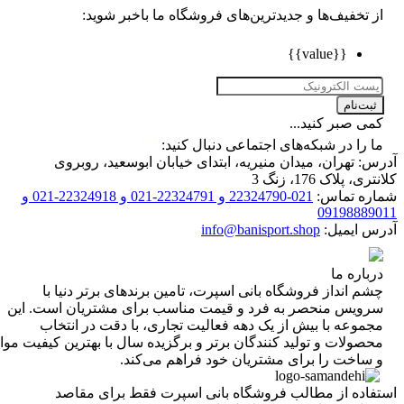
تخفیف‌ها و جدیدترین‌های فروشگاه ما باخبر شوید:
{{value}}
ت‌نام
 صبر کنید...
را در شبکه‌های اجتماعی دنبال کنید:
 تهران، میدان منیریه، ابتدای خیابان ابوسعید، روبروی
 پلاک 176، زنگ 3
ه تماس:
021-22324790 و 22324791-021 و 22324918-021 و
0919888
 ایمیل:
info@banisport.shop
اره ما
 انداز فروشگاه‌ بانی اسپرت، تامین برندهای برتر دنیا با
ویس منحصر به فرد و قیمت مناسب برای مشتریان است. این
موعه با بیش از یک دهه فعالیت تجاری، با دقت در انتخاب
ولات و تولید کنندگان برتر و برگزیده سال با بهترین کیفیت مواد
ساخت را برای مشتریان خود فراهم می‌کند.
اده از مطالب فروشگاه بانی اسپرت فقط برای مقاصد