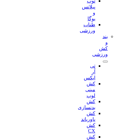
توپ
پیلاتس
و
یوگا
طناب
ورزشی
بند
و
کش
ورزشی
تی
آر
ایکس
کش
مینی
لوپ
کش
بدنسازی
کش
پاورباند
کش
CX
کش