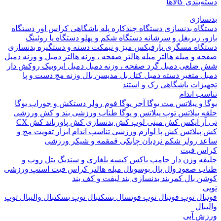
بندی کالاها
ازی
اه بدنسازی
دستگاه چندکاره
پله باشگاهی
کراس اور
دستگاه
 زیربغل و سرشانه
دستگاه شکم و پهلو
دستگاه پا
روئینگ
اه مسگری
بارفیکس
میز و نیمکت
دسته و دستگیره بدنسازی
 و میله هالتر
میله هالتر
صفحه ، وزنه هالتر
دمبل و وزنه
دمبل
ضلعی
دمبل گرد
صفحه ، وزنه دمبل
دمبل ایروبیک روکش دار
 متغیر
دسته دمبل
کتل بل
مدیسن بال
وزنه مچ دست و پا
زات باشگاهی
رک و استند
 اندام
و پیلاتس
مت یوگا
آجر یوگا
فوم رولر
دستکش و جوراب یوگا
 پیلاتس
توپ پیلاتس و یوگا
طناب ورزشی
بند و کش ورزشی
ر ایکس
کش مینی لوپ
کش بدنسازی
کش پاورباند
کش CX
یلاتس
کش پا
لوازم ورزشی تناسب اندام
ابزار تقویت مچ و
د
رولر شکم
نردبان چابکی
قمقمه و شیکر ورزشی
 فیت
ه وزن دار
جامپ باکس
کیسه بلغاری و سندبگ
بتل روپ و
 صعود
وال بال
بوسوبال
میله هالتر کراس فیت
استپ ورزشی
 بال
کمربند بدنسازی
بند لیفت و کف بند
ال
توپ فوتبال
توپ فوتسال
بسکتبال
توپ بسکتبال
والیبال
توپ
ال
 آبی