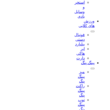
استخر
و
وسایل
بادی
ورزش
های کلابی
فوتبال
دستی
بیلیارد
ایر
هاکی
دارت
پینگ پنگ
میز
پینگ
پنگ
راکت
پینگ
پنگ
توپ
پینگ
پنگ