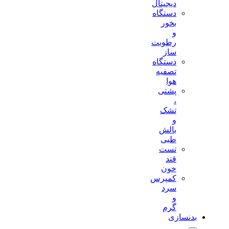
دیجیتال
دستگاه
بخور
و
رطوبت
ساز
دستگاه
تصفیه
هوا
پشتی
،
تشک
و
بالش
طبی
تست
قند
خون
کمپرس
سرد
و
گرم
بدنسازی