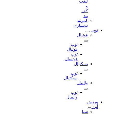
لیفت
و
کف
بند
کمربند
بدنسازی
توپی
فوتبال
توپ
فوتبال
توپ
فوتسال
بسکتبال
توپ
بسکتبال
والیبال
توپ
والیبال
ورزش
آبی
شنا