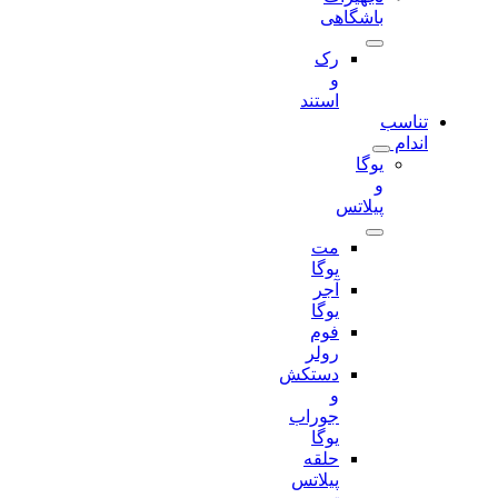
باشگاهی
رک
و
استند
تناسب
اندام
یوگا
و
پیلاتس
مت
یوگا
آجر
یوگا
فوم
رولر
دستکش
و
جوراب
یوگا
حلقه
پیلاتس