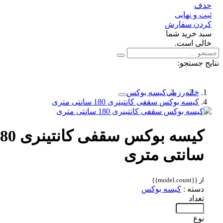
ف
 و نهایی
دن سفارش
د خرید شما
لی است.
 جستجو:
خانه
رزمی
کیسه بوکس
کیسه بوکس سقفی کانتینری 180 سانتی متری
کیسه بوکس سقفی کانتینری 180
سانتی متری
از {{model.count}}
دسته :
کیسه بوکس
تعداد
نوع