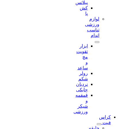
پیلاتس
کش
پا
لوازم
ورزشی
تناسب
اندام
ابزار
تقویت
مچ
و
ساعد
رولر
شکم
نردبان
چابکی
قمقمه
و
شیکر
ورزشی
کراس
فیت
جلیقه