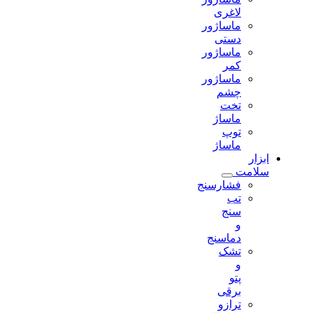
لاغری
ماساژور
دستی
ماساژور
کمر
ماساژور
چشم
تخت
ماساژ
توپ
ماساژ
ابزار
سلامت
فشارسنج
تب
سنج
و
دماسنج
تشک
و
پتو
برقی
ترازو