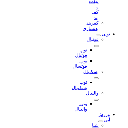
لیفت
و
کف
بند
کمربند
بدنسازی
توپی
فوتبال
توپ
فوتبال
توپ
فوتسال
بسکتبال
توپ
بسکتبال
والیبال
توپ
والیبال
ورزش
آبی
شنا