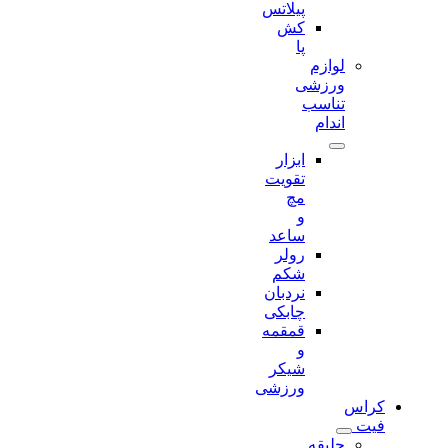
پیلاتس
کش
پا
لوازم
ورزشی
تناسب
اندام
ابزار
تقویت
مچ
و
ساعد
رولر
شکم
نردبان
چابکی
قمقمه
و
شیکر
ورزشی
کراس
فیت
جلیقه