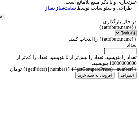
اری و با ذکر منبع بلامانع است.
احی و سئو سایت توسط
سایت‌ساز بساز
×
ل بارگذاری...
 را بنویسید.
تعداد را بیش‌تر از 0 بنویسید.
تعداد را کم‌تر از
1000 بنویسید.
{{getPrice() | number}} تومان
راف
افزودن به سبد خرید