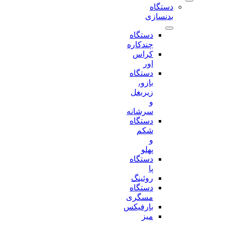
دستگاه
بدنسازی
دستگاه
چندکاره
کراس
اور
دستگاه
بازو،
زیربغل
و
سرشانه
دستگاه
شکم
و
پهلو
دستگاه
پا
روئینگ
دستگاه
مسگری
بارفیکس
میز