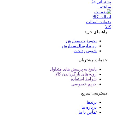
پشتیبانی 24
عته
انت اصالت
ا
راهنمای خرید
نحوه ثبت سفارش
رویه ارسال سفارش
شیوه پرداخت
خدمات مشتریان
پاسخ به پرسش های متداول
رویه های بازگرداندن کالا
شرایط استفاده
حریم خصوصی
دسترسی سریع
برندها
درباره ما
تماس با ما