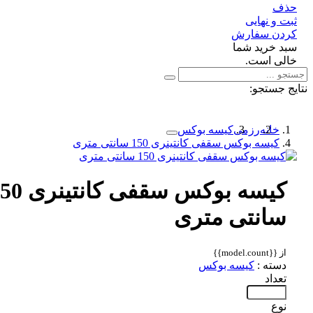
ف
 و نهایی
دن سفارش
د خرید شما
لی است.
 جستجو:
خانه
رزمی
کیسه بوکس
کیسه بوکس سقفی کانتینری 150 سانتی متری
کیسه بوکس سقفی کانتینری 150
سانتی متری
از {{model.count}}
دسته :
کیسه بوکس
تعداد
نوع