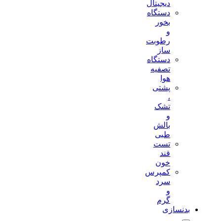
دیجیتال
دستگاه
بخور
و
رطوبت
ساز
دستگاه
تصفیه
هوا
پشتی
،
تشک
و
بالش
طبی
تست
قند
خون
کمپرس
سرد
و
گرم
بدنسازی