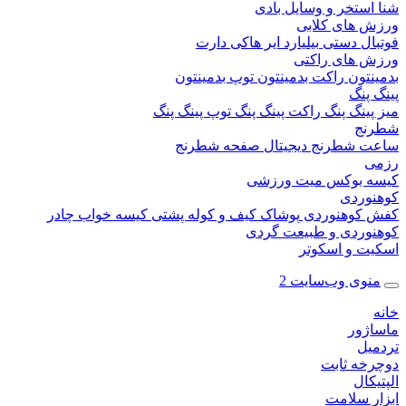
ستخر و وسایل بادی
 های کلابی
ال دستی
بیلیارد
ایر هاکی
دارت
 های راکتی
نتون
راکت بدمینتون
توپ بدمینتون
پنگ
ینگ پنگ
راکت پینگ پنگ
توپ پینگ پنگ
نج
 شطرنج دیجیتال
صفحه شطرنج
 بوکس
میت ورزشی
وردی
کوهنوردی
پوشاک
کیف و کوله پشتی
کیسه خواب
چادر
وردی و طبیعت گردی
ت و اسکوتر
وی وب‌سایت 2
ژور
یل
خه ثابت
کال
ر سلامت