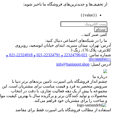
تخفیف‌ها و جدیدترین‌های فروشگاه ما باخبر شوید:
{{value}}
ت‌نام
 صبر کنید...
را در شبکه‌های اجتماعی دنبال کنید:
 تهران، میدان منیریه، ابتدای خیابان ابوسعید، روبروی
 پلاک 176، زنگ 3
ه تماس:
021-22324790 و 22324791-021 و 22324918-021 و
0919888
 ایمیل:
info@banisport.shop
اره ما
 انداز فروشگاه‌ بانی اسپرت، تامین برندهای برتر دنیا با
ویس منحصر به فرد و قیمت مناسب برای مشتریان است. این
موعه با بیش از یک دهه فعالیت تجاری، با دقت در انتخاب
ولات و تولید کنندگان برتر و برگزیده سال با بهترین کیفیت مواد
ساخت را برای مشتریان خود فراهم می‌کند.
اده از مطالب فروشگاه بانی اسپرت فقط برای مقاصد