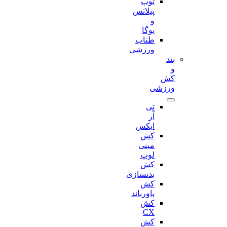
توپ
پیلاتس
و
یوگا
طناب
ورزشی
بند
و
کش
ورزشی
تی
آر
ایکس
کش
مینی
لوپ
کش
بدنسازی
کش
پاورباند
کش
CX
کش