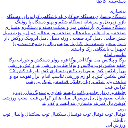
بندی کالاها
ازی
اه بدنسازی
دستگاه چندکاره
پله باشگاهی
کراس اور
دستگاه
 زیربغل و سرشانه
دستگاه شکم و پهلو
دستگاه پا
روئینگ
اه مسگری
بارفیکس
میز و نیمکت
دسته و دستگیره بدنسازی
 و میله هالتر
میله هالتر
صفحه ، وزنه هالتر
دمبل و وزنه
دمبل
ضلعی
دمبل گرد
صفحه ، وزنه دمبل
دمبل ایروبیک روکش دار
 متغیر
دسته دمبل
کتل بل
مدیسن بال
وزنه مچ دست و پا
زات باشگاهی
رک و استند
 اندام
و پیلاتس
مت یوگا
آجر یوگا
فوم رولر
دستکش و جوراب یوگا
 پیلاتس
توپ پیلاتس و یوگا
طناب ورزشی
بند و کش ورزشی
ر ایکس
کش مینی لوپ
کش بدنسازی
کش پاورباند
کش CX
یلاتس
کش پا
لوازم ورزشی تناسب اندام
ابزار تقویت مچ و
د
رولر شکم
نردبان چابکی
قمقمه و شیکر ورزشی
 فیت
ه وزن دار
جامپ باکس
کیسه بلغاری و سندبگ
بتل روپ و
 صعود
وال بال
بوسوبال
میله هالتر کراس فیت
استپ ورزشی
 بال
کمربند بدنسازی
بند لیفت و کف بند
ال
توپ فوتبال
توپ فوتسال
بسکتبال
توپ بسکتبال
والیبال
توپ
ال
 آبی