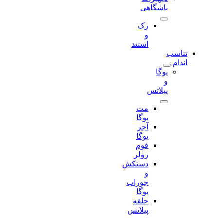
باشگاهی
رک
و
استند
تناسب
اندام
یوگا
و
پیلاتس
مت
یوگا
آجر
یوگا
فوم
رولر
دستکش
و
جوراب
یوگا
حلقه
پیلاتس