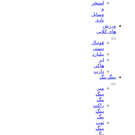
استخر
و
وسایل
بادی
ورزش
های کلابی
فوتبال
دستی
بیلیارد
ایر
هاکی
دارت
پینگ پنگ
میز
پینگ
پنگ
راکت
پینگ
پنگ
توپ
پینگ
پنگ