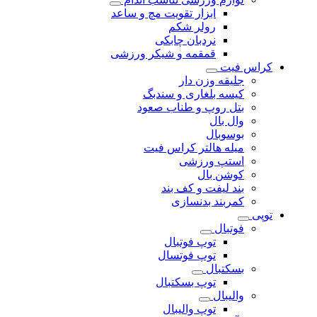
ابزار تقویت مچ و ساعد
رولر شکم
نردبان چابکی
قمقمه و شیکر ورزشی
کراس فیت
جلیقه وزن دار
کیسه بلغاری و سندبگ
بتل روپ و طناب صعود
وال بال
بوسوبال
میله هالتر کراس فیت
استپ ورزشی
کوشن بال
بند لیفت و کف بند
کمربند بدنسازی
توپی
فوتبال
توپ فوتبال
توپ فوتسال
بسکتبال
توپ بسکتبال
والیبال
توپ والیبال