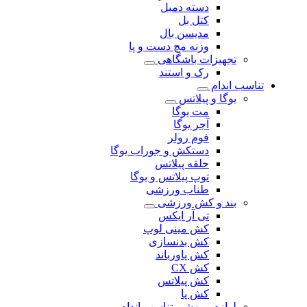
دسته دمبل
کتل بل
مدیسن بال
وزنه مچ دست و پا
تجهیزات باشگاهی
رک و استند
تناسب اندام
یوگا و پیلاتس
مت یوگا
آجر یوگا
فوم رولر
دستکش و جوراب یوگا
حلقه پیلاتس
توپ پیلاتس و یوگا
طناب ورزشی
بند و کش ورزشی
تی آر ایکس
کش مینی لوپ
کش بدنسازی
کش پاورباند
کش CX
کش پیلاتس
کش پا
لوازم ورزشی تناسب اندام