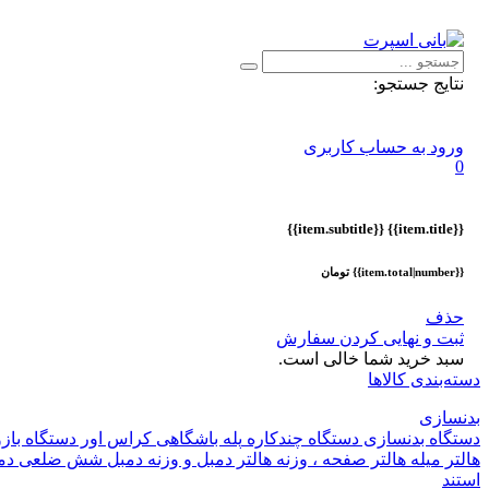
اطلاعیه :
با توجه به شرایط حال حاضر ، ثبت و ارسال سفارشات ا
نتایج جستجو:
ورود به حساب کاربری
0
{{item.subtitle}}
{{item.title}}
{{item.total|number}} تومان
حذف
ثبت و نهایی کردن سفارش
سبد خرید شما خالی است.
دسته‌بندی کالاها
بدنسازی
دستگاه بدنسازی
دستگاه چندکاره
پله باشگاهی
کراس اور
دستگاه باز
هالتر
میله هالتر
صفحه ، وزنه هالتر
دمبل و وزنه
دمبل شش ضلعی
دم
استند