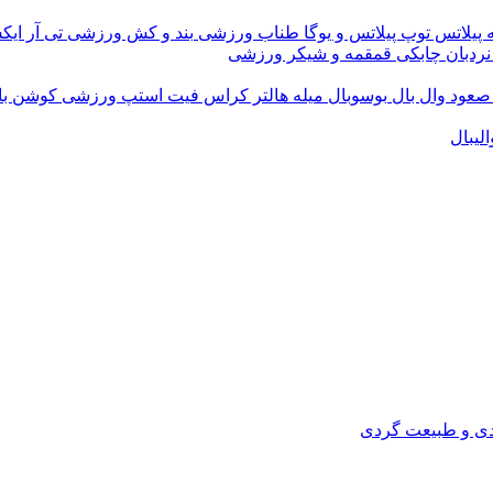
 پیلاتس
توپ پیلاتس و یوگا
طناب ورزشی
بند و کش ورزشی
تی آر ای
نردبان چابکی
قمقمه و شیکر ورزشی
 صعود
وال بال
بوسوبال
میله هالتر کراس فیت
استپ ورزشی
کوشن ب
لیبال
دی و طبیعت گردی