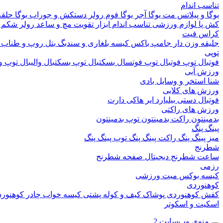
تناسب اندام
یوگا و پیلاتس
مت یوگا
آجر یوگا
فوم رولر
دستکش و جوراب یوگا
حلقه
کش پا
لوازم ورزشی تناسب اندام
ابزار تقویت مچ و ساعد
رولر شکم
کراس فیت
جلیقه وزن دار
جامپ باکس
کیسه بلغاری و سندبگ
بتل روپ و طناب
توپی
فوتبال
توپ فوتبال
توپ فوتسال
بسکتبال
توپ بسکتبال
والیبال
توپ وا
ورزش آبی
شنا
استخر و وسایل بادی
ورزش های کلابی
فوتبال دستی
بیلیارد
ایر هاکی
دارت
ورزش های راکتی
بدمینتون
راکت بدمینتون
توپ بدمینتون
پینگ پنگ
میز پینگ پنگ
راکت پینگ پنگ
توپ پینگ پنگ
شطرنج
ساعت شطرنج دیجیتال
صفحه شطرنج
رزمی
کیسه بوکس
میت ورزشی
کوهنوردی
کفش کوهنوردی
پوشاک
کیف و کوله پشتی
کیسه خواب
چادر کوهنور
اسکیت و اسکوتر
منوی وب‌سایت 2