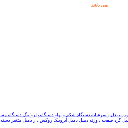
مکان پذیر
نمی باشد
.
و، زیربغل و سرشانه
دستگاه شکم و پهلو
دستگاه پا
روئینگ
دستگاه مس
بل گرد
صفحه ، وزنه دمبل
دمبل ایروبیک روکش دار
دمبل متغیر
دسته 