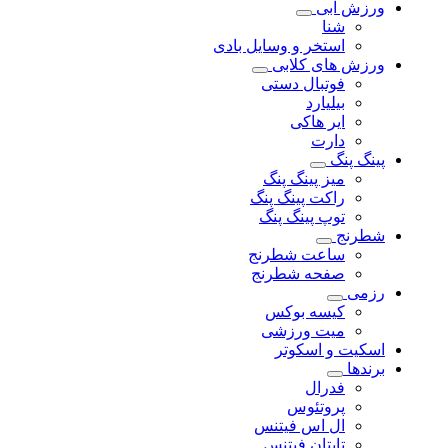
ورزش آبی
شنا
استخر و وسایل بادی
ورزش های کلابی
فوتبال دستی
بیلیارد
ایر هاکی
دارت
پینگ پنگ
میز پینگ پنگ
راکت پینگ پنگ
توپ پینگ پنگ
شطرنج
ساعت شطرنج
صفحه شطرنج
رزمی
کیسه بوکس
میت ورزشی
اسکیت و اسکوتر
برندها
فدرال
پروتئوس
ال اس فیتنس
تایتان فیتنس