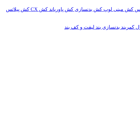
کس
کش مینی لوپ
کش بدنسازی
کش پاورباند
کش CX
کش پیلاتس
ال
کمربند بدنسازی
بند لیفت و کف بند