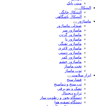
مینی بایک
الپتیکال
الپتیکال خانگی
الپتیکال باشگاهی
ماساژور
صندلی ماساژور
ماساژور سر
ماساژور گردن
ماساژور پا
ماساژور تفنگی
ماساژور لاغری
ماساژور دستی
ماساژور کمر
ماساژور چشم
تخت ماساژ
توپ ماساژ
ابزار سلامت
فشارسنج
تب سنج و دماسنج
تشک و پتو برقی
ترازو دیجیتال
دستگاه بخور و رطوبت ساز
دستگاه تصفیه هوا