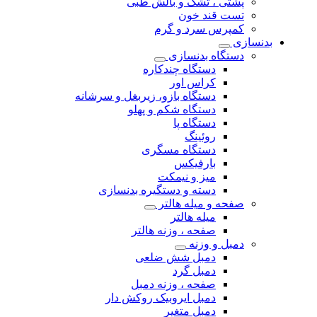
پشتی ، تشک و بالش طبی
تست قند خون
کمپرس سرد و گرم
بدنسازی
دستگاه بدنسازی
دستگاه چندکاره
کراس اور
دستگاه بازو، زیربغل و سرشانه
دستگاه شکم و پهلو
دستگاه پا
روئینگ
دستگاه مسگری
بارفیکس
میز و نیمکت
دسته و دستگیره بدنسازی
صفحه و میله هالتر
میله هالتر
صفحه ، وزنه هالتر
دمبل و وزنه
دمبل شش ضلعی
دمبل گرد
صفحه ، وزنه دمبل
دمبل ایروبیک روکش دار
دمبل متغیر