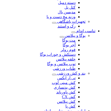
دسته دمبل
کتل بل
مدیسن بال
وزنه مچ دست و پا
تجهیزات باشگاهی
رک و استند
تناسب اندام
یوگا و پیلاتس
مت یوگا
آجر یوگا
فوم رولر
دستکش و جوراب یوگا
حلقه پیلاتس
توپ پیلاتس و یوگا
طناب ورزشی
بند و کش ورزشی
تی آر ایکس
کش مینی لوپ
کش بدنسازی
کش پاورباند
کش CX
کش پیلاتس
کش پا
لوازم ورزشی تناسب اندام