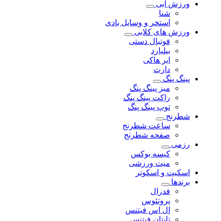
ورزش آبی
شنا
استخر و وسایل بادی
ورزش های کلابی
فوتبال دستی
بیلیارد
ایر هاکی
دارت
پینگ پنگ
میز پینگ پنگ
راکت پینگ پنگ
توپ پینگ پنگ
شطرنج
ساعت شطرنج
صفحه شطرنج
رزمی
کیسه بوکس
میت ورزشی
اسکیت و اسکوتر
برندها
فدرال
پروتئوس
ال اس فیتنس
تایتان فیتنس