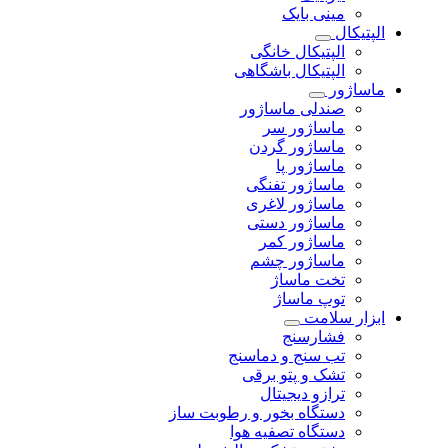
مینی بایک
الپتیکال
الپتیکال خانگی
الپتیکال باشگاهی
ماساژور
صندلی ماساژور
ماساژور سر
ماساژور گردن
ماساژور پا
ماساژور تفنگی
ماساژور لاغری
ماساژور دستی
ماساژور کمر
ماساژور چشم
تخت ماساژ
توپ ماساژ
ابزار سلامت
فشارسنج
تب سنج و دماسنج
تشک و پتو برقی
ترازو دیجیتال
دستگاه بخور و رطوبت ساز
دستگاه تصفیه هوا