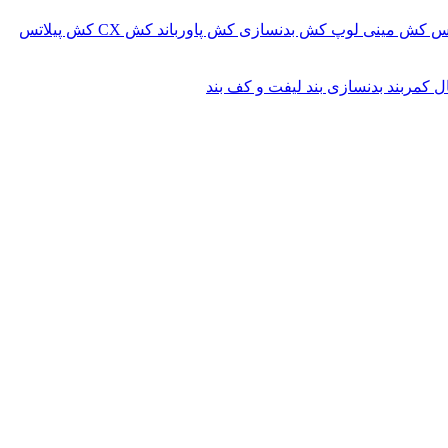
کس
کش مینی لوپ
کش بدنسازی
کش پاورباند
کش CX
کش پیلاتس
ال
کمربند بدنسازی
بند لیفت و کف بند