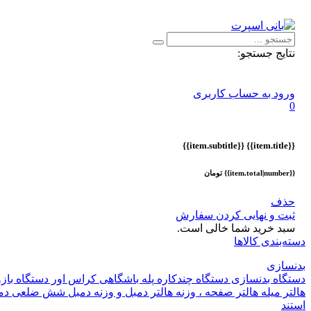
اطلاعیه :
با توجه به شرایط حال حاضر ، ثبت و ارسال سفارشات ا
نتایج جستجو:
ورود به حساب کاربری
0
{{item.subtitle}}
{{item.title}}
{{item.total|number}} تومان
حذف
ثبت و نهایی کردن سفارش
سبد خرید شما خالی است.
دسته‌بندی کالاها
بدنسازی
دستگاه بدنسازی
دستگاه چندکاره
پله باشگاهی
کراس اور
دستگاه باز
هالتر
میله هالتر
صفحه ، وزنه هالتر
دمبل و وزنه
دمبل شش ضلعی
دم
استند