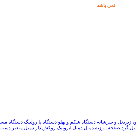
مکان پذیر
نمی باشد
.
و، زیربغل و سرشانه
دستگاه شکم و پهلو
دستگاه پا
روئینگ
دستگاه مس
بل گرد
صفحه ، وزنه دمبل
دمبل ایروبیک روکش دار
دمبل متغیر
دسته 