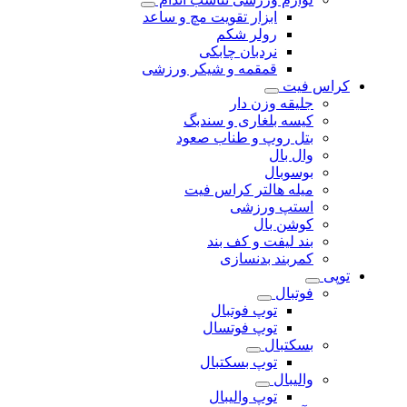
ابزار تقویت مچ و ساعد
رولر شکم
نردبان چابکی
قمقمه و شیکر ورزشی
کراس فیت
جلیقه وزن دار
کیسه بلغاری و سندبگ
بتل روپ و طناب صعود
وال بال
بوسوبال
میله هالتر کراس فیت
استپ ورزشی
کوشن بال
بند لیفت و کف بند
کمربند بدنسازی
توپی
فوتبال
توپ فوتبال
توپ فوتسال
بسکتبال
توپ بسکتبال
والیبال
توپ والیبال