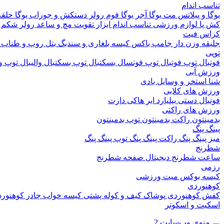
تناسب اندام
یوگا و پیلاتس
مت یوگا
آجر یوگا
فوم رولر
دستکش و جوراب یوگا
حلقه
کش پا
لوازم ورزشی تناسب اندام
ابزار تقویت مچ و ساعد
رولر شکم
کراس فیت
جلیقه وزن دار
جامپ باکس
کیسه بلغاری و سندبگ
بتل روپ و طناب
توپی
فوتبال
توپ فوتبال
توپ فوتسال
بسکتبال
توپ بسکتبال
والیبال
توپ وا
ورزش آبی
شنا
استخر و وسایل بادی
ورزش های کلابی
فوتبال دستی
بیلیارد
ایر هاکی
دارت
ورزش های راکتی
بدمینتون
راکت بدمینتون
توپ بدمینتون
پینگ پنگ
میز پینگ پنگ
راکت پینگ پنگ
توپ پینگ پنگ
شطرنج
ساعت شطرنج دیجیتال
صفحه شطرنج
رزمی
کیسه بوکس
میت ورزشی
کوهنوردی
کفش کوهنوردی
پوشاک
کیف و کوله پشتی
کیسه خواب
چادر کوهنور
اسکیت و اسکوتر
منوی وب‌سایت 2