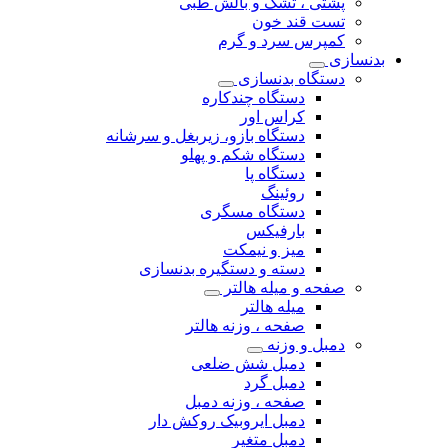
پشتی ، تشک و بالش طبی
تست قند خون
کمپرس سرد و گرم
بدنسازی
دستگاه بدنسازی
دستگاه چندکاره
کراس اور
دستگاه بازو، زیربغل و سرشانه
دستگاه شکم و پهلو
دستگاه پا
روئینگ
دستگاه مسگری
بارفیکس
میز و نیمکت
دسته و دستگیره بدنسازی
صفحه و میله هالتر
میله هالتر
صفحه ، وزنه هالتر
دمبل و وزنه
دمبل شش ضلعی
دمبل گرد
صفحه ، وزنه دمبل
دمبل ایروبیک روکش دار
دمبل متغیر