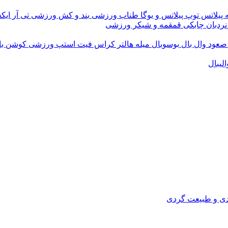
 پیلاتس
توپ پیلاتس و یوگا
طناب ورزشی
بند و کش ورزشی
تی آر ای
نردبان چابکی
قمقمه و شیکر ورزشی
 صعود
وال بال
بوسوبال
میله هالتر کراس فیت
استپ ورزشی
کوشن ب
لیبال
دی و طبیعت گردی