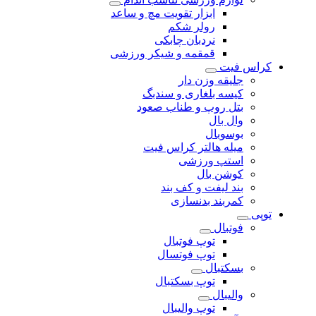
ابزار تقویت مچ و ساعد
رولر شکم
نردبان چابکی
قمقمه و شیکر ورزشی
کراس فیت
جلیقه وزن دار
کیسه بلغاری و سندبگ
بتل روپ و طناب صعود
وال بال
بوسوبال
میله هالتر کراس فیت
استپ ورزشی
کوشن بال
بند لیفت و کف بند
کمربند بدنسازی
توپی
فوتبال
توپ فوتبال
توپ فوتسال
بسکتبال
توپ بسکتبال
والیبال
توپ والیبال