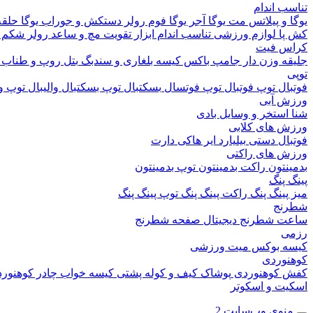
تناسب اندام
یوگا و پیلاتس
مت یوگا
آجر یوگا
فوم رولر
دستکش و جوراب یوگا
حلقه
کش پا
لوازم ورزشی تناسب اندام
ابزار تقویت مچ و ساعد
رولر شکم
کراس فیت
جلیقه وزن دار
جامپ باکس
کیسه بلغاری و سندبگ
بتل روپ و طناب
توپی
فوتبال
توپ فوتبال
توپ فوتسال
بسکتبال
توپ بسکتبال
والیبال
توپ وا
ورزش آبی
شنا
استخر و وسایل بادی
ورزش های کلابی
فوتبال دستی
بیلیارد
ایر هاکی
دارت
ورزش های راکتی
بدمینتون
راکت بدمینتون
توپ بدمینتون
پینگ پنگ
میز پینگ پنگ
راکت پینگ پنگ
توپ پینگ پنگ
شطرنج
ساعت شطرنج دیجیتال
صفحه شطرنج
رزمی
کیسه بوکس
میت ورزشی
کوهنوردی
کفش کوهنوردی
پوشاک
کیف و کوله پشتی
کیسه خواب
چادر کوهنور
اسکیت و اسکوتر
منوی وب‌سایت 2