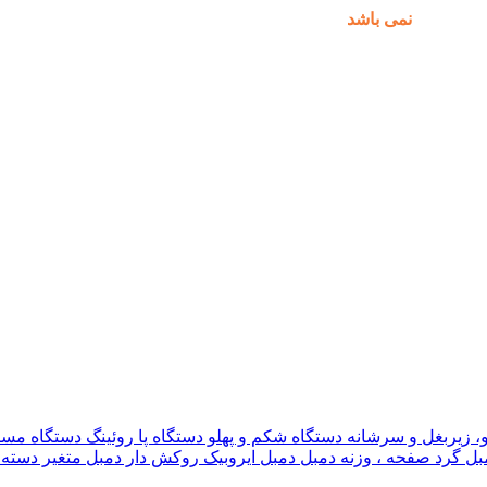
مکان پذیر
نمی باشد
.
و، زیربغل و سرشانه
دستگاه شکم و پهلو
دستگاه پا
روئینگ
دستگاه مس
بل گرد
صفحه ، وزنه دمبل
دمبل ایروبیک روکش دار
دمبل متغیر
دسته 