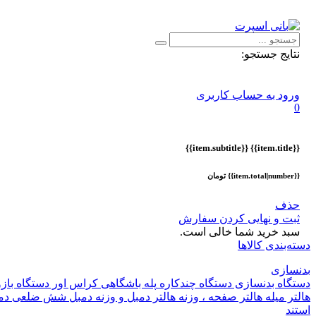
اطلاعیه :
با توجه به شرایط حال حاضر ، ثبت و ارسال سفارشات ا
نتایج جستجو:
ورود به حساب کاربری
0
{{item.subtitle}}
{{item.title}}
{{item.total|number}} تومان
حذف
ثبت و نهایی کردن سفارش
سبد خرید شما خالی است.
دسته‌بندی کالاها
بدنسازی
دستگاه بدنسازی
دستگاه چندکاره
پله باشگاهی
کراس اور
دستگاه باز
هالتر
میله هالتر
صفحه ، وزنه هالتر
دمبل و وزنه
دمبل شش ضلعی
دم
استند