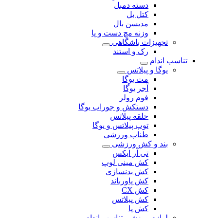
دسته دمبل
کتل بل
مدیسن بال
وزنه مچ دست و پا
تجهیزات باشگاهی
رک و استند
تناسب اندام
یوگا و پیلاتس
مت یوگا
آجر یوگا
فوم رولر
دستکش و جوراب یوگا
حلقه پیلاتس
توپ پیلاتس و یوگا
طناب ورزشی
بند و کش ورزشی
تی آر ایکس
کش مینی لوپ
کش بدنسازی
کش پاورباند
کش CX
کش پیلاتس
کش پا
لوازم ورزشی تناسب اندام