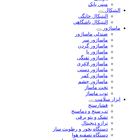
مینی بایک
الپتیکال
الپتیکال خانگی
الپتیکال باشگاهی
ماساژور
صندلی ماساژور
ماساژور سر
ماساژور گردن
ماساژور پا
ماساژور تفنگی
ماساژور لاغری
ماساژور دستی
ماساژور کمر
ماساژور چشم
تخت ماساژ
توپ ماساژ
ابزار سلامت
فشارسنج
تب سنج و دماسنج
تشک و پتو برقی
ترازو دیجیتال
دستگاه بخور و رطوبت ساز
دستگاه تصفیه هوا