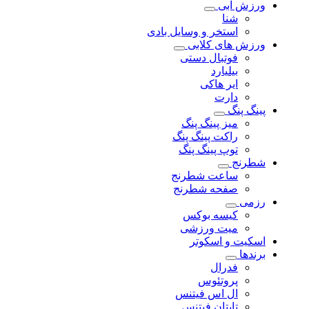
ورزش آبی
شنا
استخر و وسایل بادی
ورزش های کلابی
فوتبال دستی
بیلیارد
ایر هاکی
دارت
پینگ پنگ
میز پینگ پنگ
راکت پینگ پنگ
توپ پینگ پنگ
شطرنج
ساعت شطرنج
صفحه شطرنج
رزمی
کیسه بوکس
میت ورزشی
اسکیت و اسکوتر
برندها
فدرال
پروتئوس
ال اس فیتنس
تایتان فیتنس