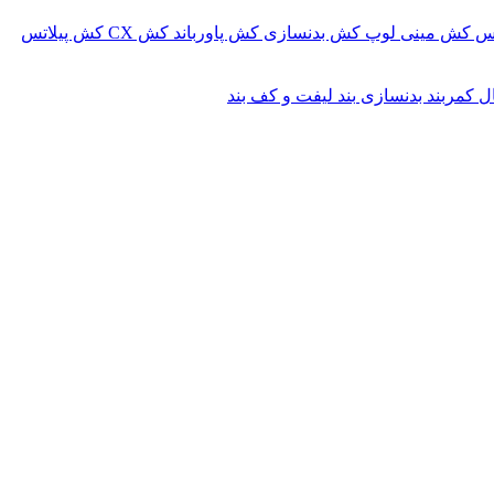
کس
کش مینی لوپ
کش بدنسازی
کش پاورباند
کش CX
کش پیلاتس
ال
کمربند بدنسازی
بند لیفت و کف بند