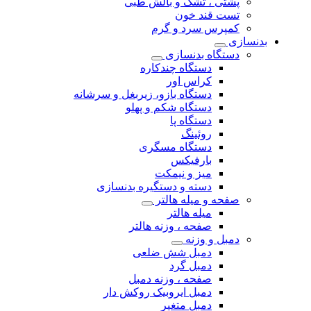
پشتی ، تشک و بالش طبی
تست قند خون
کمپرس سرد و گرم
بدنسازی
دستگاه بدنسازی
دستگاه چندکاره
کراس اور
دستگاه بازو، زیربغل و سرشانه
دستگاه شکم و پهلو
دستگاه پا
روئینگ
دستگاه مسگری
بارفیکس
میز و نیمکت
دسته و دستگیره بدنسازی
صفحه و میله هالتر
میله هالتر
صفحه ، وزنه هالتر
دمبل و وزنه
دمبل شش ضلعی
دمبل گرد
صفحه ، وزنه دمبل
دمبل ایروبیک روکش دار
دمبل متغیر