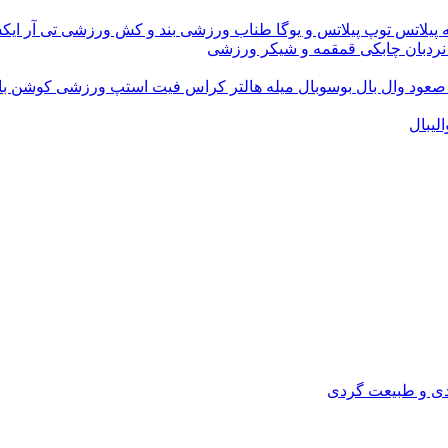
 پیلاتس
توپ پیلاتس و یوگا
طناب ورزشی
بند و کش ورزشی
تی آر ای
نردبان چابکی
قمقمه و شیکر ورزشی
 صعود
وال بال
بوسوبال
میله هالتر کراس فیت
استپ ورزشی
کوشن ب
لیبال
دی و طبیعت گردی