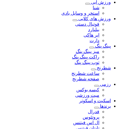
ورزش آبی
شنا
استخر و وسایل بادی
ورزش های کلابی
فوتبال دستی
بیلیارد
ایر هاکی
دارت
پینگ پنگ
میز پینگ پنگ
راکت پینگ پنگ
توپ پینگ پنگ
شطرنج
ساعت شطرنج
صفحه شطرنج
رزمی
کیسه بوکس
میت ورزشی
اسکیت و اسکوتر
برندها
فدرال
پروتئوس
ال اس فیتنس
تایتان فیتنس