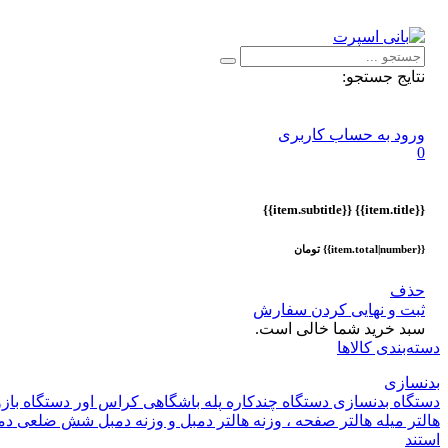
اطلاعیه :
با توجه به شرایط حال حاضر ، ثبت و ارسال سفارشات ا
نتایج جستجو:
ورود به حساب کاربری
0
{{item.subtitle}}
{{item.title}}
{{item.total|number}} تومان
حذف
ثبت و نهایی کردن سفارش
سبد خرید شما خالی است.
دسته‌بندی کالاها
بدنسازی
دستگاه بدنسازی
دستگاه چندکاره
پله باشگاهی
کراس اور
دستگاه باز
هالتر
میله هالتر
صفحه ، وزنه هالتر
دمبل و وزنه
دمبل شش ضلعی
دم
استند