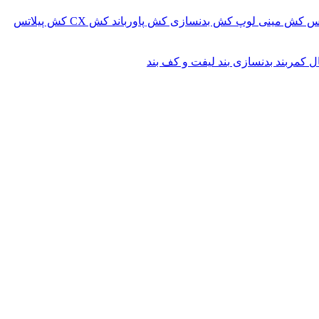
کس
کش مینی لوپ
کش بدنسازی
کش پاورباند
کش CX
کش پیلاتس
ال
کمربند بدنسازی
بند لیفت و کف بند