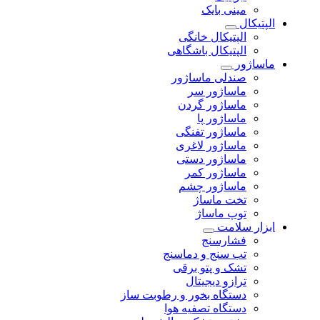
مینی بایک
الپتیکال
الپتیکال خانگی
الپتیکال باشگاهی
ماساژور
صندلی ماساژور
ماساژور سر
ماساژور گردن
ماساژور پا
ماساژور تفنگی
ماساژور لاغری
ماساژور دستی
ماساژور کمر
ماساژور چشم
تخت ماساژ
توپ ماساژ
ابزار سلامت
فشارسنج
تب سنج و دماسنج
تشک و پتو برقی
ترازو دیجیتال
دستگاه بخور و رطوبت ساز
دستگاه تصفیه هوا