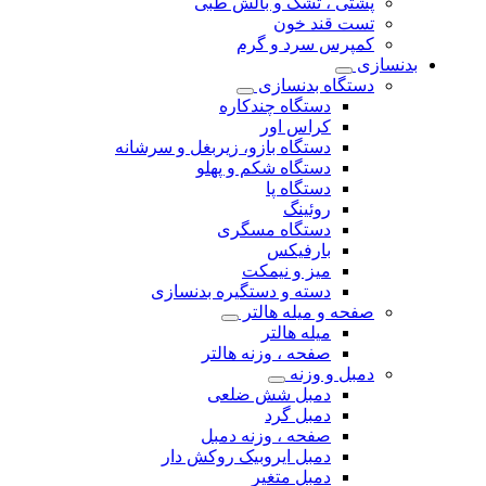
پشتی ، تشک و بالش طبی
تست قند خون
کمپرس سرد و گرم
بدنسازی
دستگاه بدنسازی
دستگاه چندکاره
کراس اور
دستگاه بازو، زیربغل و سرشانه
دستگاه شکم و پهلو
دستگاه پا
روئینگ
دستگاه مسگری
بارفیکس
میز و نیمکت
دسته و دستگیره بدنسازی
صفحه و میله هالتر
میله هالتر
صفحه ، وزنه هالتر
دمبل و وزنه
دمبل شش ضلعی
دمبل گرد
صفحه ، وزنه دمبل
دمبل ایروبیک روکش دار
دمبل متغیر