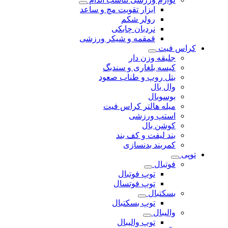
ابزار تقویت مچ و ساعد
رولر شکم
نردبان چابکی
قمقمه و شیکر ورزشی
کراس فیت
جلیقه وزن دار
کیسه بلغاری و سندبگ
بتل روپ و طناب صعود
وال بال
بوسوبال
میله هالتر کراس فیت
استپ ورزشی
کوشن بال
بند لیفت و کف بند
کمربند بدنسازی
توپی
فوتبال
توپ فوتبال
توپ فوتسال
بسکتبال
توپ بسکتبال
والیبال
توپ والیبال