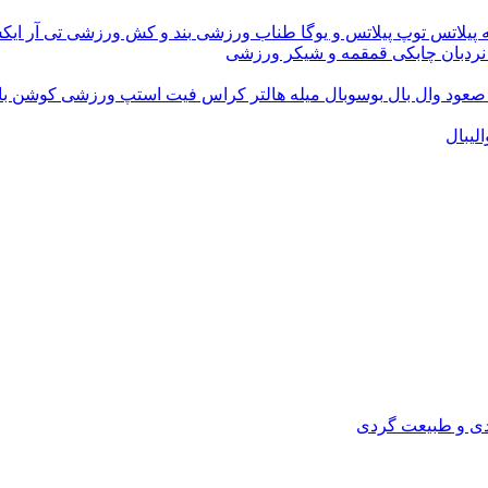
 پیلاتس
توپ پیلاتس و یوگا
طناب ورزشی
بند و کش ورزشی
تی آر ای
نردبان چابکی
قمقمه و شیکر ورزشی
 صعود
وال بال
بوسوبال
میله هالتر کراس فیت
استپ ورزشی
کوشن ب
لیبال
دی و طبیعت گردی