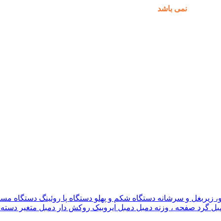
مکان پذیر
نمی باشد
.
و، زیربغل و سرشانه
دستگاه شکم و پهلو
دستگاه پا
روئینگ
دستگاه مس
بل گرد
صفحه ، وزنه دمبل
دمبل ایروبیک روکش دار
دمبل متغیر
دسته 