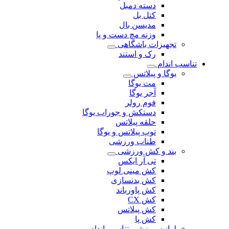
دسته دمبل
کتل بل
مدیسن بال
وزنه مچ دست و پا
تجهیزات باشگاهی
رک و استند
تناسب اندام
یوگا و پیلاتس
مت یوگا
آجر یوگا
فوم رولر
دستکش و جوراب یوگا
حلقه پیلاتس
توپ پیلاتس و یوگا
طناب ورزشی
بند و کش ورزشی
تی آر ایکس
کش مینی لوپ
کش بدنسازی
کش پاورباند
کش CX
کش پیلاتس
کش پا
لوازم ورزشی تناسب اندام