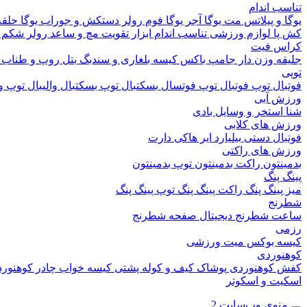
تناسب اندام
یوگا و پیلاتس
مت یوگا
آجر یوگا
فوم رولر
دستکش و جوراب یوگا
حلقه
کش پا
لوازم ورزشی تناسب اندام
ابزار تقویت مچ و ساعد
رولر شکم
کراس فیت
جلیقه وزن دار
جامپ باکس
کیسه بلغاری و سندبگ
بتل روپ و طناب
توپی
فوتبال
توپ فوتبال
توپ فوتسال
بسکتبال
توپ بسکتبال
والیبال
توپ وا
ورزش آبی
شنا
استخر و وسایل بادی
ورزش های کلابی
فوتبال دستی
بیلیارد
ایر هاکی
دارت
ورزش های راکتی
بدمینتون
راکت بدمینتون
توپ بدمینتون
پینگ پنگ
میز پینگ پنگ
راکت پینگ پنگ
توپ پینگ پنگ
شطرنج
ساعت شطرنج دیجیتال
صفحه شطرنج
رزمی
کیسه بوکس
میت ورزشی
کوهنوردی
کفش کوهنوردی
پوشاک
کیف و کوله پشتی
کیسه خواب
چادر کوهنور
اسکیت و اسکوتر
منوی وب‌سایت 2