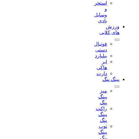
استخر
و
وسایل
بادی
ورزش
های کلابی
فوتبال
دستی
بیلیارد
ایر
هاکی
دارت
پینگ پنگ
میز
پینگ
پنگ
راکت
پینگ
پنگ
توپ
پینگ
پنگ