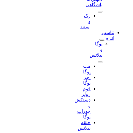
باشگاهی
رک
و
استند
تناسب
اندام
یوگا
و
پیلاتس
مت
یوگا
آجر
یوگا
فوم
رولر
دستکش
و
جوراب
یوگا
حلقه
پیلاتس