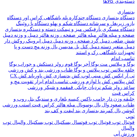
بندی کالاها
ازی
اه بدنسازی
دستگاه چندکاره
پله باشگاهی
کراس اور
دستگاه
 زیربغل و سرشانه
دستگاه شکم و پهلو
دستگاه پا
روئینگ
اه مسگری
بارفیکس
میز و نیمکت
دسته و دستگیره بدنسازی
 و میله هالتر
میله هالتر
صفحه ، وزنه هالتر
دمبل و وزنه
دمبل
ضلعی
دمبل گرد
صفحه ، وزنه دمبل
دمبل ایروبیک روکش دار
 متغیر
دسته دمبل
کتل بل
مدیسن بال
وزنه مچ دست و پا
زات باشگاهی
رک و استند
 اندام
و پیلاتس
مت یوگا
آجر یوگا
فوم رولر
دستکش و جوراب یوگا
 پیلاتس
توپ پیلاتس و یوگا
طناب ورزشی
بند و کش ورزشی
ر ایکس
کش مینی لوپ
کش بدنسازی
کش پاورباند
کش CX
یلاتس
کش پا
لوازم ورزشی تناسب اندام
ابزار تقویت مچ و
د
رولر شکم
نردبان چابکی
قمقمه و شیکر ورزشی
 فیت
ه وزن دار
جامپ باکس
کیسه بلغاری و سندبگ
بتل روپ و
 صعود
وال بال
بوسوبال
میله هالتر کراس فیت
استپ ورزشی
 بال
کمربند بدنسازی
بند لیفت و کف بند
ال
توپ فوتبال
توپ فوتسال
بسکتبال
توپ بسکتبال
والیبال
توپ
ال
 آبی