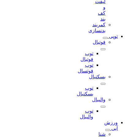
لیفت
و
کف
بند
کمربند
بدنسازی
توپی
فوتبال
توپ
فوتبال
توپ
فوتسال
بسکتبال
توپ
بسکتبال
والیبال
توپ
والیبال
ورزش
آبی
شنا