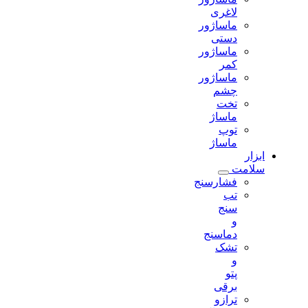
لاغری
ماساژور
دستی
ماساژور
کمر
ماساژور
چشم
تخت
ماساژ
توپ
ماساژ
ابزار
سلامت
فشارسنج
تب
سنج
و
دماسنج
تشک
و
پتو
برقی
ترازو