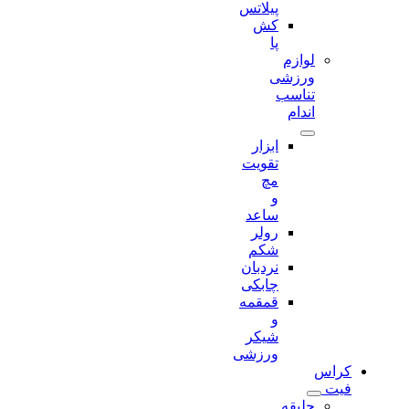
پیلاتس
کش
پا
لوازم
ورزشی
تناسب
اندام
ابزار
تقویت
مچ
و
ساعد
رولر
شکم
نردبان
چابکی
قمقمه
و
شیکر
ورزشی
کراس
فیت
جلیقه