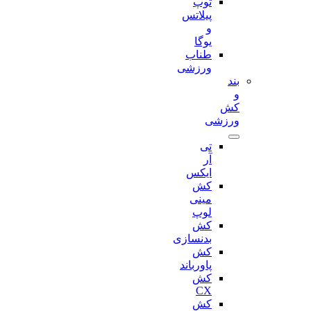
توپ
پیلاتس
و
یوگا
طناب
ورزشی
بند
و
کش
ورزشی
تی
آر
ایکس
کش
مینی
لوپ
کش
بدنسازی
کش
پاورباند
کش
CX
کش