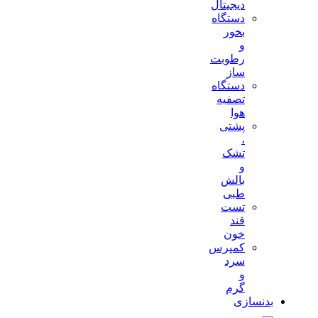
دیجیتال
دستگاه
بخور
و
رطوبت
ساز
دستگاه
تصفیه
هوا
پشتی
،
تشک
و
بالش
طبی
تست
قند
خون
کمپرس
سرد
و
گرم
بدنسازی