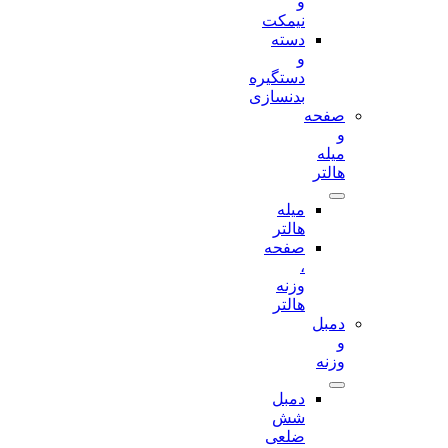
و
نیمکت
دسته
و
دستگیره
بدنسازی
صفحه
و
میله
هالتر
میله
هالتر
صفحه
،
وزنه
هالتر
دمبل
و
وزنه
دمبل
شش
ضلعی