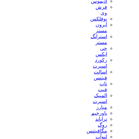
آذیموس
فرش
وی
بوفلکس
آیرون
مستر
استرانگ
مستر
جی
ایکس
رکورد
اسپرت
اسالت
فیتنس
تاپ
فیت
المپیک
اسپرت
مبارز
پاورجیم
تراباند
روگ
مگافیتنس
لیوآپ