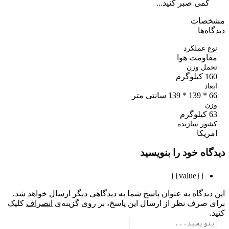
کمی صبر کنید...
صات
ه‌ها
 عملکرد
اومت هوا
مل وزن
وگرم
اد
متر
ن
م
ور سازنده
یکا
اه خود را بنویسید
{{value}}
یدگاه به عنوان پاسخ شما به دیدگاهی دیگر ارسال خواهد شد.
 صرف نظر از ارسال این پاسخ، بر روی گزینه‌ی
انصراف
کلیک