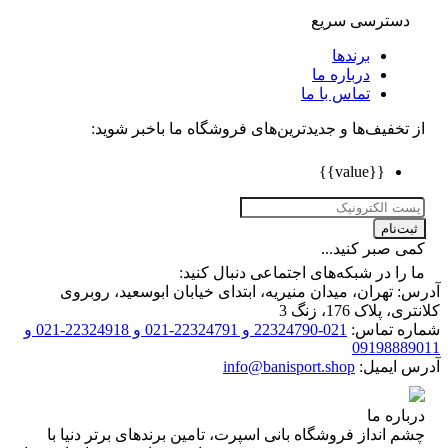
دسترسی سریع
برندها
درباره ما
تماس با ما
تخفیف‌ها و جدیدترین‌های فروشگاه ما باخبر شوید:
{{value}}
ت‌نام
 صبر کنید...
را در شبکه‌های اجتماعی دنبال کنید:
 تهران، میدان منیریه، ابتدای خیابان ابوسعید، روبروی
 پلاک 176، زنگ 3
ه تماس:
021-22324790 و 22324791-021 و 22324918-021 و
0919888
 ایمیل:
info@banisport.shop
اره ما
 انداز فروشگاه‌ بانی اسپرت، تامین برندهای برتر دنیا با