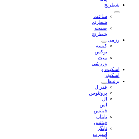
شطرنج
ساعت
شطرنج
صفحه
شطرنج
رزمی
کیسه
بوکس
میت
ورزشی
اسکیت و
اسکوتر
برندها
فدرال
پروتئوس
ال
اس
فیتنس
تایتان
فیتنس
تایگر
اسپرت