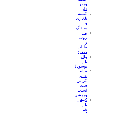
وزن
دار
کیسه
بلغاری
و
سندبگ
بتل
روپ
و
طناب
صعود
وال
بال
بوسوبال
میله
هالتر
کراس
فیت
استپ
ورزشی
کوشن
بال
بند