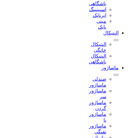
باشگاهی
اسپینینگ
ایربایک
مینی
بایک
الپتیکال
الپتیکال
خانگی
الپتیکال
باشگاهی
ماساژور
صندلی
ماساژور
ماساژور
سر
ماساژور
گردن
ماساژور
پا
ماساژور
تفنگی
ماساژور