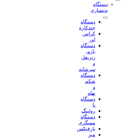
دستگاه
بدنسازی
دستگاه
چندکاره
کراس
اور
دستگاه
بازو،
زیربغل
و
سرشانه
دستگاه
شکم
و
پهلو
دستگاه
پا
روئینگ
دستگاه
مسگری
بارفیکس
میز