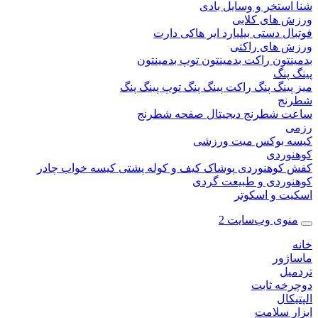
ستخر و وسایل بادی
 های کلابی
ال دستی
بیلیارد
ایر هاکی
دارت
 های راکتی
نتون
راکت بدمینتون
توپ بدمینتون
پنگ
ینگ پنگ
راکت پینگ پنگ
توپ پینگ پنگ
نج
 شطرنج دیجیتال
صفحه شطرنج
 بوکس
میت ورزشی
وردی
کوهنوردی
پوشاک
کیف و کوله پشتی
کیسه خواب
چادر
وردی و طبیعت گردی
ت و اسکوتر
وی وب‌سایت 2
ژور
یل
خه ثابت
کال
ر سلامت