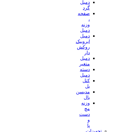
دمبل
گرد
صفحه
،
وزنه
دمبل
دمبل
ایروبیک
روکش
دار
دمبل
متغیر
دسته
دمبل
کتل
بل
مدیسن
بال
وزنه
مچ
دست
و
پا
تجهیزات