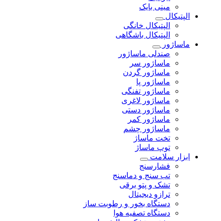
مینی بایک
الپتیکال
الپتیکال خانگی
الپتیکال باشگاهی
ماساژور
صندلی ماساژور
ماساژور سر
ماساژور گردن
ماساژور پا
ماساژور تفنگی
ماساژور لاغری
ماساژور دستی
ماساژور کمر
ماساژور چشم
تخت ماساژ
توپ ماساژ
ابزار سلامت
فشارسنج
تب سنج و دماسنج
تشک و پتو برقی
ترازو دیجیتال
دستگاه بخور و رطوبت ساز
دستگاه تصفیه هوا