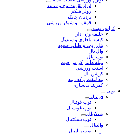
ابزار تقویت مچ و ساعد
رولر شکم
نردبان چابکی
قمقمه و شیکر ورزشی
کراس فیت
جلیقه وزن دار
کیسه بلغاری و سندبگ
بتل روپ و طناب صعود
وال بال
بوسوبال
میله هالتر کراس فیت
استپ ورزشی
کوشن بال
بند لیفت و کف بند
کمربند بدنسازی
توپی
فوتبال
توپ فوتبال
توپ فوتسال
بسکتبال
توپ بسکتبال
والیبال
توپ والیبال