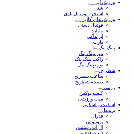
ورزش آبی
شنا
استخر و وسایل بادی
ورزش های کلابی
فوتبال دستی
بیلیارد
ایر هاکی
دارت
پینگ پنگ
میز پینگ پنگ
راکت پینگ پنگ
توپ پینگ پنگ
شطرنج
ساعت شطرنج
صفحه شطرنج
رزمی
کیسه بوکس
میت ورزشی
اسکیت و اسکوتر
برندها
فدرال
پروتئوس
ال اس فیتنس
تایتان فیتنس