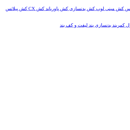
کس
کش مینی لوپ
کش بدنسازی
کش پاورباند
کش CX
کش پیلاتس
ال
کمربند بدنسازی
بند لیفت و کف بند