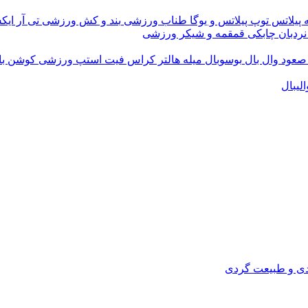
 پیلاتس
توپ پیلاتس و یوگا
طناب ورزشی
بند و کش ورزشی
تی آر ای
نردبان چابکی
قمقمه و شیکر ورزشی
 صعود
وال بال
بوسوبال
میله هالتر کراس فیت
استپ ورزشی
کوشن ب
لیبال
دی و طبیعت گردی