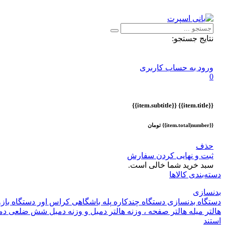
اطلاعیه :
با توجه به شرایط حال حاضر ، ثبت و ارسال سفارشات ا
نتایج جستجو:
ورود به حساب کاربری
0
{{item.subtitle}}
{{item.title}}
{{item.total|number}} تومان
حذف
ثبت و نهایی کردن سفارش
سبد خرید شما خالی است.
دسته‌بندی کالاها
بدنسازی
دستگاه بدنسازی
دستگاه چندکاره
پله باشگاهی
کراس اور
دستگاه باز
هالتر
میله هالتر
صفحه ، وزنه هالتر
دمبل و وزنه
دمبل شش ضلعی
دم
استند