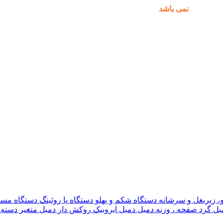
مکان پذیر
نمی باشد
.
و، زیربغل و سرشانه
دستگاه شکم و پهلو
دستگاه پا
روئینگ
دستگاه مس
بل گرد
صفحه ، وزنه دمبل
دمبل ایروبیک روکش دار
دمبل متغیر
دسته 