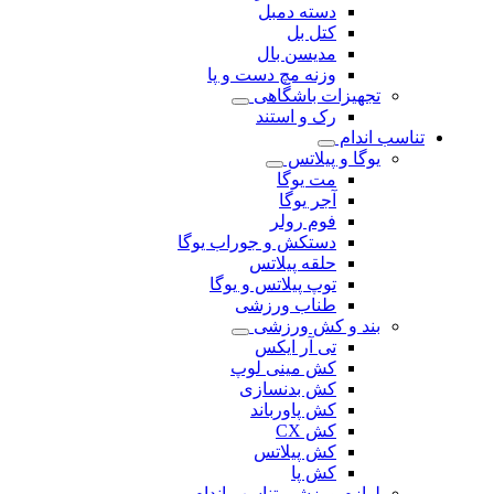
دسته دمبل
کتل بل
مدیسن بال
وزنه مچ دست و پا
تجهیزات باشگاهی
رک و استند
تناسب اندام
یوگا و پیلاتس
مت یوگا
آجر یوگا
فوم رولر
دستکش و جوراب یوگا
حلقه پیلاتس
توپ پیلاتس و یوگا
طناب ورزشی
بند و کش ورزشی
تی آر ایکس
کش مینی لوپ
کش بدنسازی
کش پاورباند
کش CX
کش پیلاتس
کش پا
لوازم ورزشی تناسب اندام