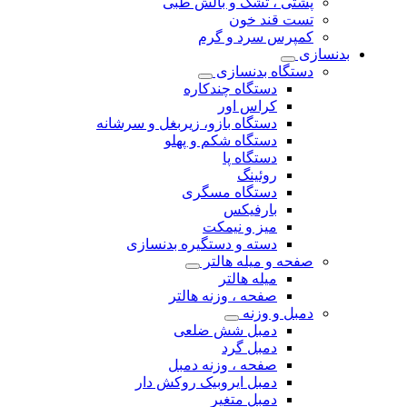
پشتی ، تشک و بالش طبی
تست قند خون
کمپرس سرد و گرم
بدنسازی
دستگاه بدنسازی
دستگاه چندکاره
کراس اور
دستگاه بازو، زیربغل و سرشانه
دستگاه شکم و پهلو
دستگاه پا
روئینگ
دستگاه مسگری
بارفیکس
میز و نیمکت
دسته و دستگیره بدنسازی
صفحه و میله هالتر
میله هالتر
صفحه ، وزنه هالتر
دمبل و وزنه
دمبل شش ضلعی
دمبل گرد
صفحه ، وزنه دمبل
دمبل ایروبیک روکش دار
دمبل متغیر