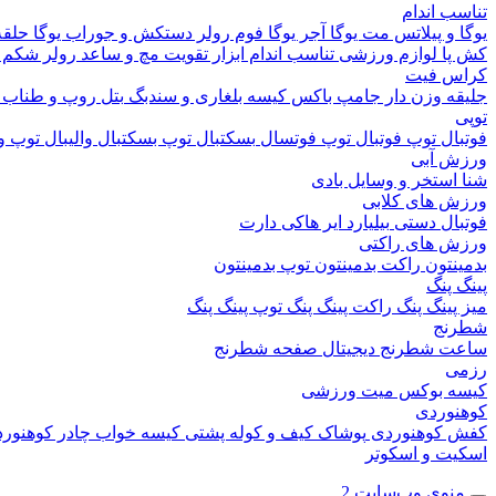
تناسب اندام
یوگا و پیلاتس
مت یوگا
آجر یوگا
فوم رولر
دستکش و جوراب یوگا
حلقه
کش پا
لوازم ورزشی تناسب اندام
ابزار تقویت مچ و ساعد
رولر شکم
کراس فیت
جلیقه وزن دار
جامپ باکس
کیسه بلغاری و سندبگ
بتل روپ و طناب
توپی
فوتبال
توپ فوتبال
توپ فوتسال
بسکتبال
توپ بسکتبال
والیبال
توپ وا
ورزش آبی
شنا
استخر و وسایل بادی
ورزش های کلابی
فوتبال دستی
بیلیارد
ایر هاکی
دارت
ورزش های راکتی
بدمینتون
راکت بدمینتون
توپ بدمینتون
پینگ پنگ
میز پینگ پنگ
راکت پینگ پنگ
توپ پینگ پنگ
شطرنج
ساعت شطرنج دیجیتال
صفحه شطرنج
رزمی
کیسه بوکس
میت ورزشی
کوهنوردی
کفش کوهنوردی
پوشاک
کیف و کوله پشتی
کیسه خواب
چادر کوهنور
اسکیت و اسکوتر
منوی وب‌سایت 2