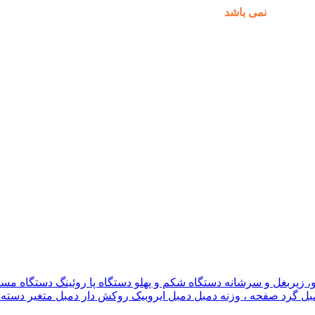
مکان پذیر
نمی باشد
.
و، زیربغل و سرشانه
دستگاه شکم و پهلو
دستگاه پا
روئینگ
دستگاه مس
بل گرد
صفحه ، وزنه دمبل
دمبل ایروبیک روکش دار
دمبل متغیر
دسته 