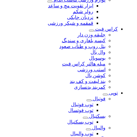
ابزار تقویت مچ و ساعد
رولر شکم
نردبان چابکی
قمقمه و شیکر ورزشی
کراس فیت
جلیقه وزن دار
کیسه بلغاری و سندبگ
بتل روپ و طناب صعود
وال بال
بوسوبال
میله هالتر کراس فیت
استپ ورزشی
کوشن بال
بند لیفت و کف بند
کمربند بدنسازی
توپی
فوتبال
توپ فوتبال
توپ فوتسال
بسکتبال
توپ بسکتبال
والیبال
توپ والیبال