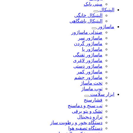
مینی بایک
الپتیکال
الپتیکال خانگی
الپتیکال باشگاهی
ماساژور
صندلی ماساژور
ماساژور سر
ماساژور گردن
ماساژور پا
ماساژور تفنگی
ماساژور لاغری
ماساژور دستی
ماساژور کمر
ماساژور چشم
تخت ماساژ
توپ ماساژ
ابزار سلامت
فشارسنج
تب سنج و دماسنج
تشک و پتو برقی
ترازو دیجیتال
دستگاه بخور و رطوبت ساز
دستگاه تصفیه هوا