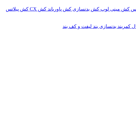
کس
کش مینی لوپ
کش بدنسازی
کش پاورباند
کش CX
کش پیلاتس
ال
کمربند بدنسازی
بند لیفت و کف بند