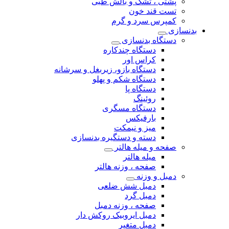
پشتی ، تشک و بالش طبی
تست قند خون
کمپرس سرد و گرم
بدنسازی
دستگاه بدنسازی
دستگاه چندکاره
کراس اور
دستگاه بازو، زیربغل و سرشانه
دستگاه شکم و پهلو
دستگاه پا
روئینگ
دستگاه مسگری
بارفیکس
میز و نیمکت
دسته و دستگیره بدنسازی
صفحه و میله هالتر
میله هالتر
صفحه ، وزنه هالتر
دمبل و وزنه
دمبل شش ضلعی
دمبل گرد
صفحه ، وزنه دمبل
دمبل ایروبیک روکش دار
دمبل متغیر