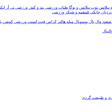
 پیلاتس
توپ پیلاتس و یوگا
طناب ورزشی
بند و کش ورزشی
تی آر ای
نردبان چابکی
قمقمه و شیکر ورزشی
 صعود
وال بال
بوسوبال
میله هالتر کراس فیت
استپ ورزشی
کوشن ب
لیبال
دی و طبیعت گردی