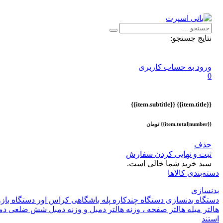
اطلاعیه :
با توجه به شرایط حال حاضر ، ثبت و ارسال سفارشات ا
نتایج جستجو:
ورود به حساب کاربری
0
{{item.subtitle}}
{{item.title}}
{{item.total|number}} تومان
حذف
ثبت و نهایی کردن سفارش
سبد خرید شما خالی است.
دسته‌بندی کالاها
بدنسازی
دستگاه بدنسازی
دستگاه چندکاره
پله باشگاهی
کراس اور
دستگاه باز
هالتر
میله هالتر
صفحه ، وزنه هالتر
دمبل و وزنه
دمبل شش ضلعی
دم
استند