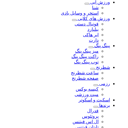
ورزش آبی
شنا
استخر و وسایل بادی
ورزش های کلابی
فوتبال دستی
بیلیارد
ایر هاکی
دارت
پینگ پنگ
میز پینگ پنگ
راکت پینگ پنگ
توپ پینگ پنگ
شطرنج
ساعت شطرنج
صفحه شطرنج
رزمی
کیسه بوکس
میت ورزشی
اسکیت و اسکوتر
برندها
فدرال
پروتئوس
ال اس فیتنس
تایتان فیتنس