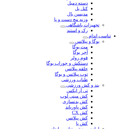
دسته دمبل
کتل بل
مدیسن بال
وزنه مچ دست و پا
تجهیزات باشگاهی
رک و استند
تناسب اندام
یوگا و پیلاتس
مت یوگا
آجر یوگا
فوم رولر
دستکش و جوراب یوگا
حلقه پیلاتس
توپ پیلاتس و یوگا
طناب ورزشی
بند و کش ورزشی
تی آر ایکس
کش مینی لوپ
کش بدنسازی
کش پاورباند
کش CX
کش پیلاتس
کش پا
لوازم ورزشی تناسب اندام