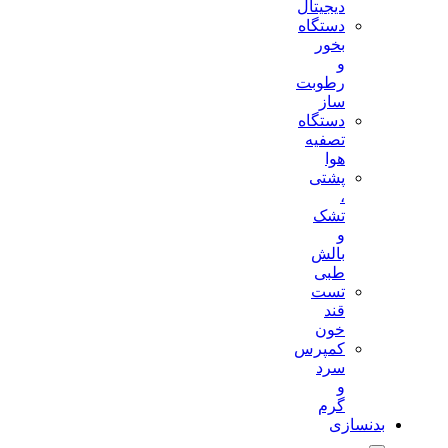
دیجیتال
دستگاه
بخور
و
رطوبت
ساز
دستگاه
تصفیه
هوا
پشتی
،
تشک
و
بالش
طبی
تست
قند
خون
کمپرس
سرد
و
گرم
بدنسازی