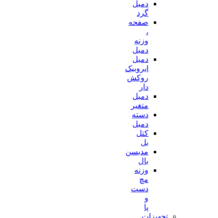
دمبل
گرد
صفحه
،
وزنه
دمبل
دمبل
ایروبیک
روکش
دار
دمبل
متغیر
دسته
دمبل
کتل
بل
مدیسن
بال
وزنه
مچ
دست
و
پا
تجهیزات