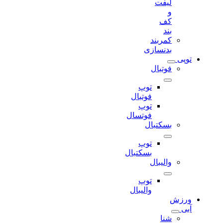
لیفت
و
کف
بند
کمربند
بدنسازی
توپی
فوتبال
توپ
فوتبال
توپ
فوتسال
بسکتبال
توپ
بسکتبال
والیبال
توپ
والیبال
ورزش
آبی
شنا