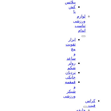
پیلاتس
کش
پا
لوازم
ورزشی
تناسب
اندام
ابزار
تقویت
مچ
و
ساعد
رولر
شکم
نردبان
چابکی
قمقمه
و
شیکر
ورزشی
کراس
فیت
جلیقه