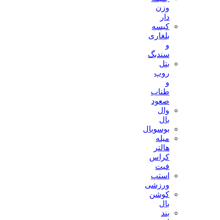
وزن
دار
کیسه
بلغاری
و
سندبگ
بتل
روپ
و
طناب
صعود
وال
بال
بوسوبال
میله
هالتر
کراس
فیت
استپ
ورزشی
کوشن
بال
بند