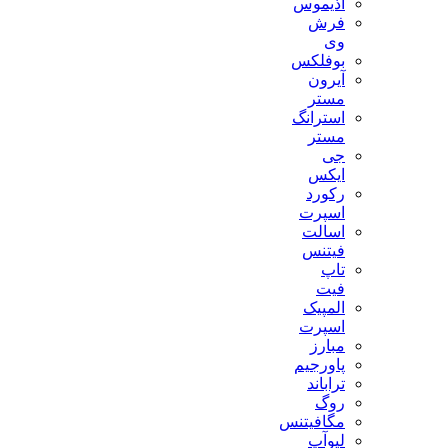
آذیموس
فرش
وی
بوفلکس
آیرون
مستر
استرانگ
مستر
جی
ایکس
رکورد
اسپرت
اسالت
فیتنس
تاپ
فیت
المپیک
اسپرت
مبارز
پاورجیم
تراباند
روگ
مگافیتنس
لیوآپ