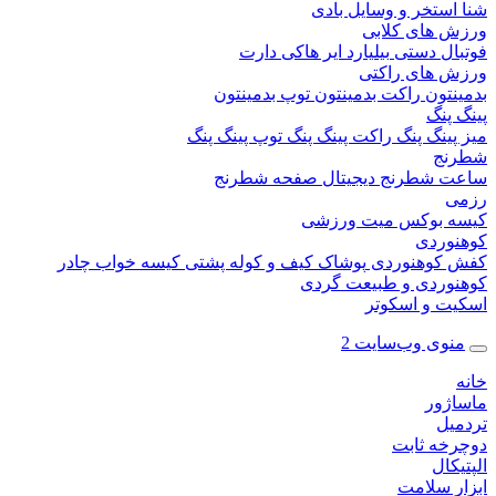
ستخر و وسایل بادی
 های کلابی
ال دستی
بیلیارد
ایر هاکی
دارت
 های راکتی
نتون
راکت بدمینتون
توپ بدمینتون
پنگ
ینگ پنگ
راکت پینگ پنگ
توپ پینگ پنگ
نج
 شطرنج دیجیتال
صفحه شطرنج
 بوکس
میت ورزشی
وردی
کوهنوردی
پوشاک
کیف و کوله پشتی
کیسه خواب
چادر
وردی و طبیعت گردی
ت و اسکوتر
وی وب‌سایت 2
ژور
یل
خه ثابت
کال
ر سلامت