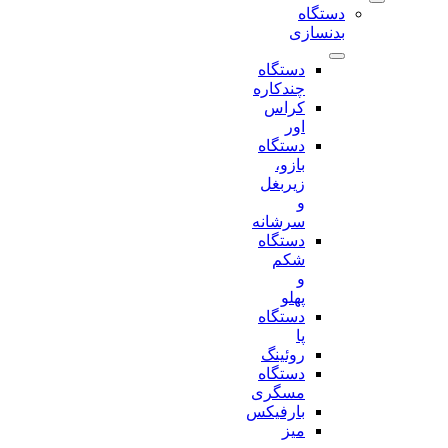
دستگاه
بدنسازی
دستگاه
چندکاره
کراس
اور
دستگاه
بازو،
زیربغل
و
سرشانه
دستگاه
شکم
و
پهلو
دستگاه
پا
روئینگ
دستگاه
مسگری
بارفیکس
میز