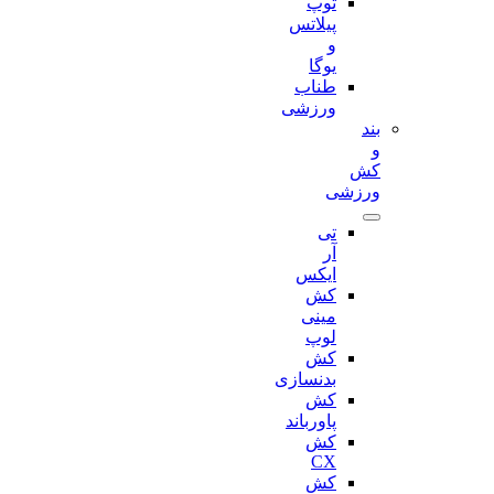
توپ
پیلاتس
و
یوگا
طناب
ورزشی
بند
و
کش
ورزشی
تی
آر
ایکس
کش
مینی
لوپ
کش
بدنسازی
کش
پاورباند
کش
CX
کش