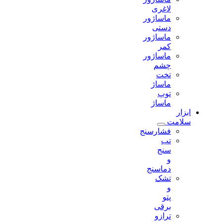
لاغری
ماساژور
دستی
ماساژور
کمر
ماساژور
چشم
تخت
ماساژ
توپ
ماساژ
ابزار
سلامت
فشارسنج
تب
سنج
و
دماسنج
تشک
و
پتو
برقی
ترازو