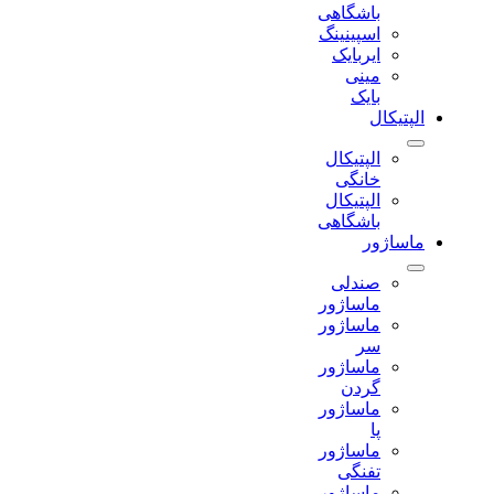
باشگاهی
اسپینینگ
ایربایک
مینی
بایک
الپتیکال
الپتیکال
خانگی
الپتیکال
باشگاهی
ماساژور
صندلی
ماساژور
ماساژور
سر
ماساژور
گردن
ماساژور
پا
ماساژور
تفنگی
ماساژور