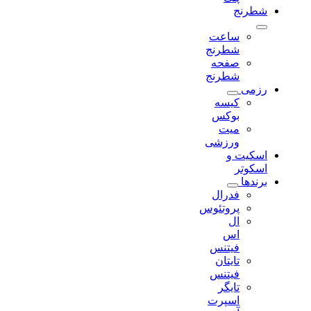
شطرنج
ساعت
شطرنج
صفحه
شطرنج
رزمی
کیسه
بوکس
میت
ورزشی
اسکیت و
اسکوتر
برندها
فدرال
پروتئوس
ال
اس
فیتنس
تایتان
فیتنس
تایگر
اسپرت