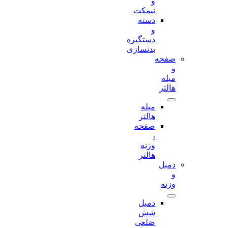
و
نیمکت
دسته
و
دستگیره
بدنسازی
صفحه
و
میله
هالتر
میله
هالتر
صفحه
،
وزنه
هالتر
دمبل
و
وزنه
دمبل
شش
ضلعی