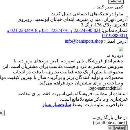
ت‌نام
 صبر کنید...
را در شبکه‌های اجتماعی دنبال کنید:
 تهران، میدان منیریه، ابتدای خیابان ابوسعید، روبروی
 پلاک 176، زنگ 3
ه تماس:
021-22324790 و 22324791-021 و 22324918-021 و
0919888
 ایمیل:
info@banisport.shop
اره ما
 انداز فروشگاه‌ بانی اسپرت، تامین برندهای برتر دنیا با
ویس منحصر به فرد و قیمت مناسب برای مشتریان است. این
موعه با بیش از یک دهه فعالیت تجاری، با دقت در انتخاب
ولات و تولید کنندگان برتر و برگزیده سال با بهترین کیفیت مواد
ساخت را برای مشتریان خود فراهم می‌کند.
اده از مطالب فروشگاه بانی اسپرت فقط برای مقاصد
اری و با ذکر منبع بلامانع است.
احی و سئو سایت توسط
سایت‌ساز بساز
×
ل بارگذاری...