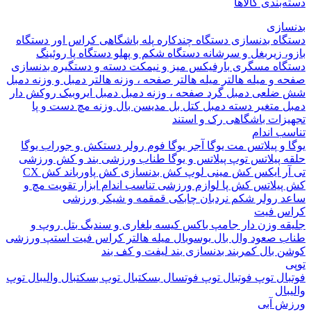
بندی کالاها
ازی
اه بدنسازی
دستگاه چندکاره
پله باشگاهی
کراس اور
دستگاه
 زیربغل و سرشانه
دستگاه شکم و پهلو
دستگاه پا
روئینگ
اه مسگری
بارفیکس
میز و نیمکت
دسته و دستگیره بدنسازی
 و میله هالتر
میله هالتر
صفحه ، وزنه هالتر
دمبل و وزنه
دمبل
ضلعی
دمبل گرد
صفحه ، وزنه دمبل
دمبل ایروبیک روکش دار
 متغیر
دسته دمبل
کتل بل
مدیسن بال
وزنه مچ دست و پا
زات باشگاهی
رک و استند
 اندام
و پیلاتس
مت یوگا
آجر یوگا
فوم رولر
دستکش و جوراب یوگا
 پیلاتس
توپ پیلاتس و یوگا
طناب ورزشی
بند و کش ورزشی
ر ایکس
کش مینی لوپ
کش بدنسازی
کش پاورباند
کش CX
یلاتس
کش پا
لوازم ورزشی تناسب اندام
ابزار تقویت مچ و
د
رولر شکم
نردبان چابکی
قمقمه و شیکر ورزشی
 فیت
ه وزن دار
جامپ باکس
کیسه بلغاری و سندبگ
بتل روپ و
 صعود
وال بال
بوسوبال
میله هالتر کراس فیت
استپ ورزشی
 بال
کمربند بدنسازی
بند لیفت و کف بند
ال
توپ فوتبال
توپ فوتسال
بسکتبال
توپ بسکتبال
والیبال
توپ
ال
 آبی