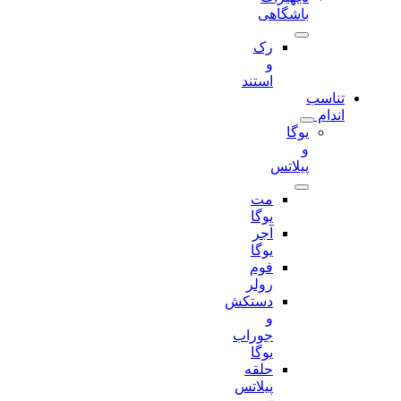
باشگاهی
رک
و
استند
تناسب
اندام
یوگا
و
پیلاتس
مت
یوگا
آجر
یوگا
فوم
رولر
دستکش
و
جوراب
یوگا
حلقه
پیلاتس