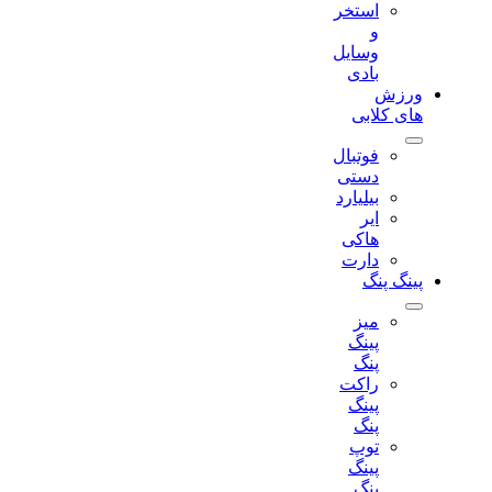
استخر
و
وسایل
بادی
ورزش
های کلابی
فوتبال
دستی
بیلیارد
ایر
هاکی
دارت
پینگ پنگ
میز
پینگ
پنگ
راکت
پینگ
پنگ
توپ
پینگ
پنگ