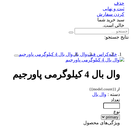
ف
 و نهایی
دن سفارش
د خرید شما
لی است.
 جستجو:
خانه
کراس فیت
وال بال
وال بال 4 کیلوگرمی پاورجیم
وال بال 4 کیلوگرمی پاورجیم
از {{model.count}}
دسته :
وال بال
تعداد
نوع
ویژگی‌های محصول