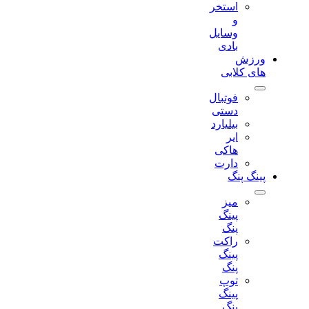
استخر
و
وسایل
بادی
ورزش
های کلابی
فوتبال
دستی
بیلیارد
ایر
هاکی
دارت
پینگ پنگ
میز
پینگ
پنگ
راکت
پینگ
پنگ
توپ
پینگ
پنگ