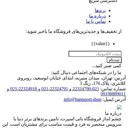
دسترسی سریع
برندها
درباره ما
تماس با ما
تخفیف‌ها و جدیدترین‌های فروشگاه ما باخبر شوید:
{{value}}
ت‌نام
 صبر کنید...
را در شبکه‌های اجتماعی دنبال کنید:
 تهران، میدان منیریه، ابتدای خیابان ابوسعید، روبروی
 پلاک 176، زنگ 3
ه تماس:
021-22324790 و 22324791-021 و 22324918-021 و
0919888
 ایمیل:
info@banisport.shop
اره ما
 انداز فروشگاه‌ بانی اسپرت، تامین برندهای برتر دنیا با
ویس منحصر به فرد و قیمت مناسب برای مشتریان است. این