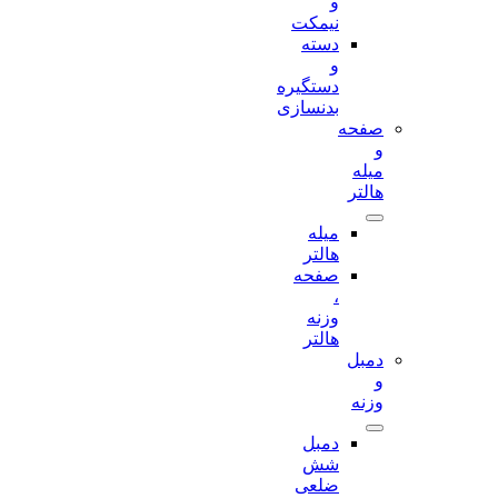
و
نیمکت
دسته
و
دستگیره
بدنسازی
صفحه
و
میله
هالتر
میله
هالتر
صفحه
،
وزنه
هالتر
دمبل
و
وزنه
دمبل
شش
ضلعی