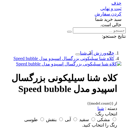
ف
 و نهایی
دن سفارش
د خرید شما
لی است.
 جستجو:
خانه
ورزش آبی
شنا
کلاه شنا سیلیکونی بزرگسال اسپیدو مدل Speed bubble
کلاه شنا سیلیکونی بزرگسال
اسپیدو مدل Speed bubble
از {{model.count}}
دسته :
شنا
انتخاب رنگ:
مشکی
سفید
آبی
بنفش
طوسی
رنگ را انتخاب کنید.