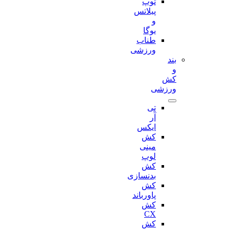
توپ
پیلاتس
و
یوگا
طناب
ورزشی
بند
و
کش
ورزشی
تی
آر
ایکس
کش
مینی
لوپ
کش
بدنسازی
کش
پاورباند
کش
CX
کش