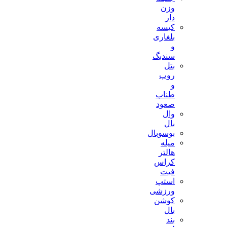
وزن
دار
کیسه
بلغاری
و
سندبگ
بتل
روپ
و
طناب
صعود
وال
بال
بوسوبال
میله
هالتر
کراس
فیت
استپ
ورزشی
کوشن
بال
بند