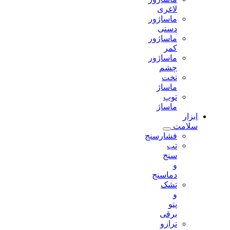
لاغری
ماساژور
دستی
ماساژور
کمر
ماساژور
چشم
تخت
ماساژ
توپ
ماساژ
ابزار
سلامت
فشارسنج
تب
سنج
و
دماسنج
تشک
و
پتو
برقی
ترازو