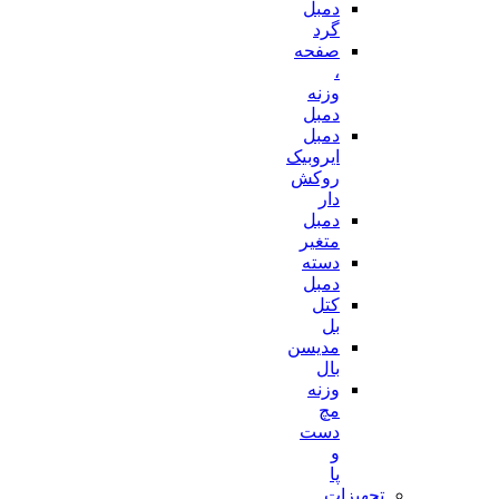
دمبل
گرد
صفحه
،
وزنه
دمبل
دمبل
ایروبیک
روکش
دار
دمبل
متغیر
دسته
دمبل
کتل
بل
مدیسن
بال
وزنه
مچ
دست
و
پا
تجهیزات