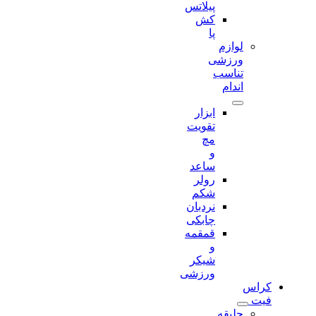
پیلاتس
کش
پا
لوازم
ورزشی
تناسب
اندام
ابزار
تقویت
مچ
و
ساعد
رولر
شکم
نردبان
چابکی
قمقمه
و
شیکر
ورزشی
کراس
فیت
جلیقه