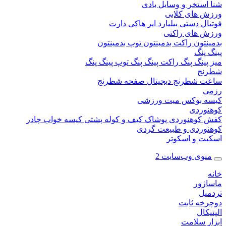
ستخر و وسایل بادی
 های کلابی
ال دستی
بیلیارد
ایر هاکی
دارت
 های راکتی
نتون
راکت بدمینتون
توپ بدمینتون
پنگ
ینگ پنگ
راکت پینگ پنگ
توپ پینگ پنگ
نج
 شطرنج دیجیتال
صفحه شطرنج
 بوکس
میت ورزشی
وردی
کوهنوردی
پوشاک
کیف و کوله پشتی
کیسه خواب
چادر
وردی و طبیعت گردی
ت و اسکوتر
وی وب‌سایت 2
ژور
یل
خه ثابت
کال
ر سلامت