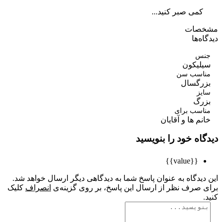
کمی صبر کنید...
صات
ه‌ها
س
لیکون
اسب سن
رگسال
یز
رگ
اسب برای
م ها و آقایان
اه خود را بنویسید
{{value}}
یدگاه به عنوان پاسخ شما به دیدگاهی دیگر ارسال خواهد شد.
 صرف نظر از ارسال این پاسخ، بر روی گزینه‌ی
انصراف
کلیک