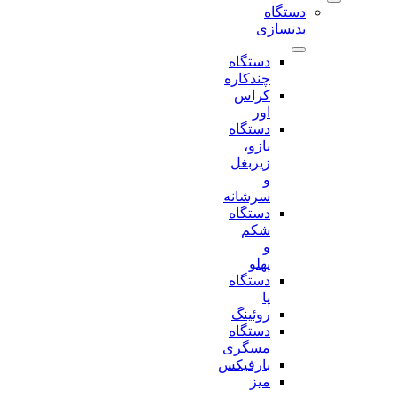
دستگاه
بدنسازی
دستگاه
چندکاره
کراس
اور
دستگاه
بازو،
زیربغل
و
سرشانه
دستگاه
شکم
و
پهلو
دستگاه
پا
روئینگ
دستگاه
مسگری
بارفیکس
میز