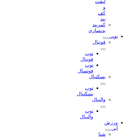
لیفت
و
کف
بند
کمربند
بدنسازی
توپی
فوتبال
توپ
فوتبال
توپ
فوتسال
بسکتبال
توپ
بسکتبال
والیبال
توپ
والیبال
ورزش
آبی
شنا