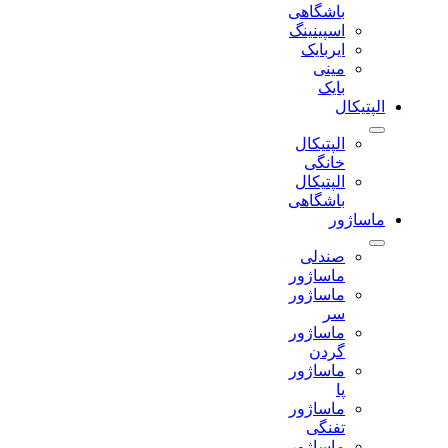
باشگاهی
اسپینینگ
ایربایک
مینی
بایک
الپتیکال
الپتیکال
خانگی
الپتیکال
باشگاهی
ماساژور
صندلی
ماساژور
ماساژور
سر
ماساژور
گردن
ماساژور
پا
ماساژور
تفنگی
ماساژور