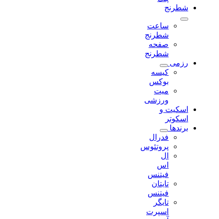
شطرنج
ساعت
شطرنج
صفحه
شطرنج
رزمی
کیسه
بوکس
میت
ورزشی
اسکیت و
اسکوتر
برندها
فدرال
پروتئوس
ال
اس
فیتنس
تایتان
فیتنس
تایگر
اسپرت