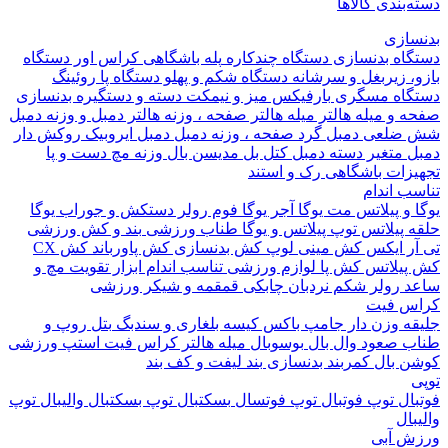
بندی کالاها
ازی
اه بدنسازی
دستگاه چندکاره
پله باشگاهی
کراس اور
دستگاه
 زیربغل و سرشانه
دستگاه شکم و پهلو
دستگاه پا
روئینگ
اه مسگری
بارفیکس
میز و نیمکت
دسته و دستگیره بدنسازی
 و میله هالتر
میله هالتر
صفحه ، وزنه هالتر
دمبل و وزنه
دمبل
ضلعی
دمبل گرد
صفحه ، وزنه دمبل
دمبل ایروبیک روکش دار
 متغیر
دسته دمبل
کتل بل
مدیسن بال
وزنه مچ دست و پا
زات باشگاهی
رک و استند
 اندام
و پیلاتس
مت یوگا
آجر یوگا
فوم رولر
دستکش و جوراب یوگا
 پیلاتس
توپ پیلاتس و یوگا
طناب ورزشی
بند و کش ورزشی
ر ایکس
کش مینی لوپ
کش بدنسازی
کش پاورباند
کش CX
یلاتس
کش پا
لوازم ورزشی تناسب اندام
ابزار تقویت مچ و
د
رولر شکم
نردبان چابکی
قمقمه و شیکر ورزشی
 فیت
ه وزن دار
جامپ باکس
کیسه بلغاری و سندبگ
بتل روپ و
 صعود
وال بال
بوسوبال
میله هالتر کراس فیت
استپ ورزشی
 بال
کمربند بدنسازی
بند لیفت و کف بند
ال
توپ فوتبال
توپ فوتسال
بسکتبال
توپ بسکتبال
والیبال
توپ
ال
 آبی