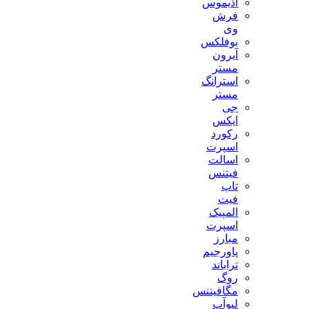
آذیموس
فرش
وی
بوفلکس
آیرون
مستر
استرانگ
مستر
جی
ایکس
رکورد
اسپرت
اسالت
فیتنس
تاپ
فیت
المپیک
اسپرت
مبارز
پاورجیم
تراباند
روگ
مگافیتنس
لیوآپ