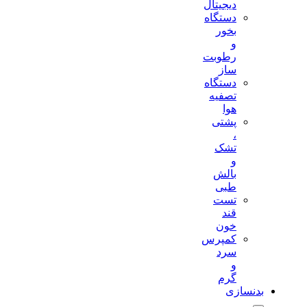
دیجیتال
دستگاه
بخور
و
رطوبت
ساز
دستگاه
تصفیه
هوا
پشتی
،
تشک
و
بالش
طبی
تست
قند
خون
کمپرس
سرد
و
گرم
بدنسازی