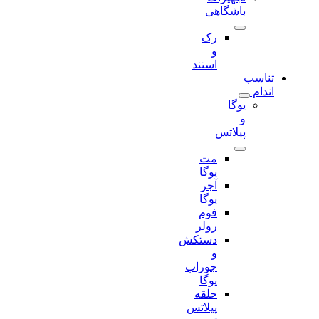
باشگاهی
رک
و
استند
تناسب
اندام
یوگا
و
پیلاتس
مت
یوگا
آجر
یوگا
فوم
رولر
دستکش
و
جوراب
یوگا
حلقه
پیلاتس