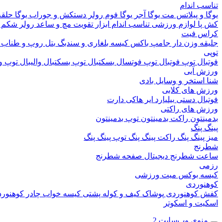
تناسب اندام
یوگا و پیلاتس
مت یوگا
آجر یوگا
فوم رولر
دستکش و جوراب یوگا
حلقه
کش پا
لوازم ورزشی تناسب اندام
ابزار تقویت مچ و ساعد
رولر شکم
کراس فیت
جلیقه وزن دار
جامپ باکس
کیسه بلغاری و سندبگ
بتل روپ و طناب
توپی
فوتبال
توپ فوتبال
توپ فوتسال
بسکتبال
توپ بسکتبال
والیبال
توپ وا
ورزش آبی
شنا
استخر و وسایل بادی
ورزش های کلابی
فوتبال دستی
بیلیارد
ایر هاکی
دارت
ورزش های راکتی
بدمینتون
راکت بدمینتون
توپ بدمینتون
پینگ پنگ
میز پینگ پنگ
راکت پینگ پنگ
توپ پینگ پنگ
شطرنج
ساعت شطرنج دیجیتال
صفحه شطرنج
رزمی
کیسه بوکس
میت ورزشی
کوهنوردی
کفش کوهنوردی
پوشاک
کیف و کوله پشتی
کیسه خواب
چادر کوهنور
اسکیت و اسکوتر
منوی وب‌سایت 2