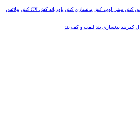
کس
کش مینی لوپ
کش بدنسازی
کش پاورباند
کش CX
کش پیلاتس
ال
کمربند بدنسازی
بند لیفت و کف بند