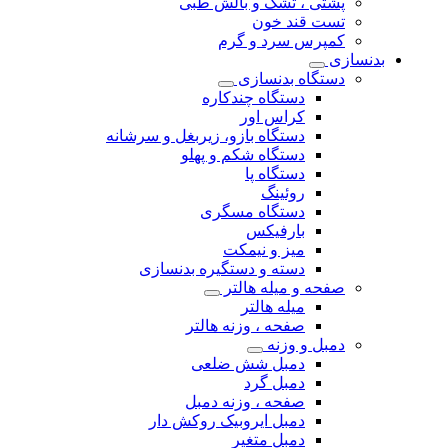
پشتی ، تشک و بالش طبی
تست قند خون
کمپرس سرد و گرم
بدنسازی
دستگاه بدنسازی
دستگاه چندکاره
کراس اور
دستگاه بازو، زیربغل و سرشانه
دستگاه شکم و پهلو
دستگاه پا
روئینگ
دستگاه مسگری
بارفیکس
میز و نیمکت
دسته و دستگیره بدنسازی
صفحه و میله هالتر
میله هالتر
صفحه ، وزنه هالتر
دمبل و وزنه
دمبل شش ضلعی
دمبل گرد
صفحه ، وزنه دمبل
دمبل ایروبیک روکش دار
دمبل متغیر