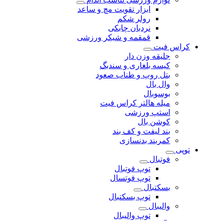
ابزار تقویت مچ و ساعد
رولر شکم
نردبان چابکی
قمقمه و شیکر ورزشی
کراس فیت
جلیقه وزن دار
کیسه بلغاری و سندبگ
بتل روپ و طناب صعود
وال بال
بوسوبال
میله هالتر کراس فیت
استپ ورزشی
کوشن بال
بند لیفت و کف بند
کمربند بدنسازی
توپی
فوتبال
توپ فوتبال
توپ فوتسال
بسکتبال
توپ بسکتبال
والیبال
توپ والیبال