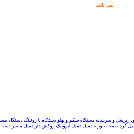
مکان پذیر
نمی باشد
.
و، زیربغل و سرشانه
دستگاه شکم و پهلو
دستگاه پا
روئینگ
دستگاه مس
بل گرد
صفحه ، وزنه دمبل
دمبل ایروبیک روکش دار
دمبل متغیر
دسته 