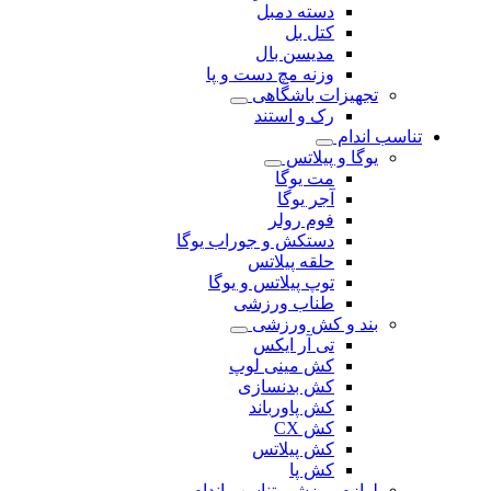
دسته دمبل
کتل بل
مدیسن بال
وزنه مچ دست و پا
تجهیزات باشگاهی
رک و استند
تناسب اندام
یوگا و پیلاتس
مت یوگا
آجر یوگا
فوم رولر
دستکش و جوراب یوگا
حلقه پیلاتس
توپ پیلاتس و یوگا
طناب ورزشی
بند و کش ورزشی
تی آر ایکس
کش مینی لوپ
کش بدنسازی
کش پاورباند
کش CX
کش پیلاتس
کش پا
لوازم ورزشی تناسب اندام