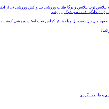
 پیلاتس
توپ پیلاتس و یوگا
طناب ورزشی
بند و کش ورزشی
تی آر ای
نردبان چابکی
قمقمه و شیکر ورزشی
 صعود
وال بال
بوسوبال
میله هالتر کراس فیت
استپ ورزشی
کوشن ب
لیبال
دی و طبیعت گردی