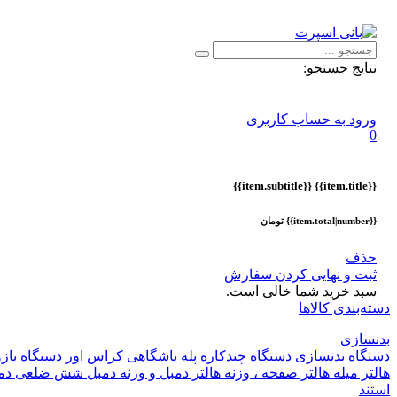
اطلاعیه :
با توجه به شرایط حال حاضر ، ثبت و ارسال سفارشات ا
نتایج جستجو:
ورود به حساب کاربری
0
{{item.subtitle}}
{{item.title}}
{{item.total|number}} تومان
حذف
ثبت و نهایی کردن سفارش
سبد خرید شما خالی است.
دسته‌بندی کالاها
بدنسازی
دستگاه بدنسازی
دستگاه چندکاره
پله باشگاهی
کراس اور
دستگاه باز
هالتر
میله هالتر
صفحه ، وزنه هالتر
دمبل و وزنه
دمبل شش ضلعی
دم
استند