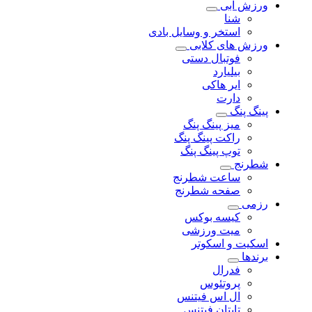
ورزش آبی
شنا
استخر و وسایل بادی
ورزش های کلابی
فوتبال دستی
بیلیارد
ایر هاکی
دارت
پینگ پنگ
میز پینگ پنگ
راکت پینگ پنگ
توپ پینگ پنگ
شطرنج
ساعت شطرنج
صفحه شطرنج
رزمی
کیسه بوکس
میت ورزشی
اسکیت و اسکوتر
برندها
فدرال
پروتئوس
ال اس فیتنس
تایتان فیتنس