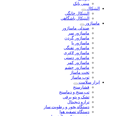
مینی بایک
الپتیکال
الپتیکال خانگی
الپتیکال باشگاهی
ماساژور
صندلی ماساژور
ماساژور سر
ماساژور گردن
ماساژور پا
ماساژور تفنگی
ماساژور لاغری
ماساژور دستی
ماساژور کمر
ماساژور چشم
تخت ماساژ
توپ ماساژ
ابزار سلامت
فشارسنج
تب سنج و دماسنج
تشک و پتو برقی
ترازو دیجیتال
دستگاه بخور و رطوبت ساز
دستگاه تصفیه هوا