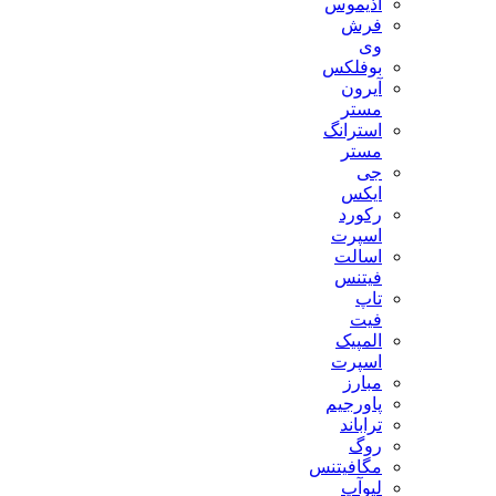
آذیموس
فرش
وی
بوفلکس
آیرون
مستر
استرانگ
مستر
جی
ایکس
رکورد
اسپرت
اسالت
فیتنس
تاپ
فیت
المپیک
اسپرت
مبارز
پاورجیم
تراباند
روگ
مگافیتنس
لیوآپ