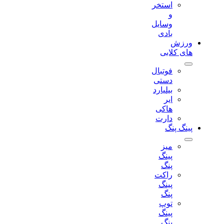
استخر
و
وسایل
بادی
ورزش
های کلابی
فوتبال
دستی
بیلیارد
ایر
هاکی
دارت
پینگ پنگ
میز
پینگ
پنگ
راکت
پینگ
پنگ
توپ
پینگ
پنگ