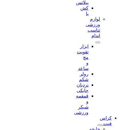
پیلاتس
کش
پا
لوازم
ورزشی
تناسب
اندام
ابزار
تقویت
مچ
و
ساعد
رولر
شکم
نردبان
چابکی
قمقمه
و
شیکر
ورزشی
کراس
فیت
جلیقه