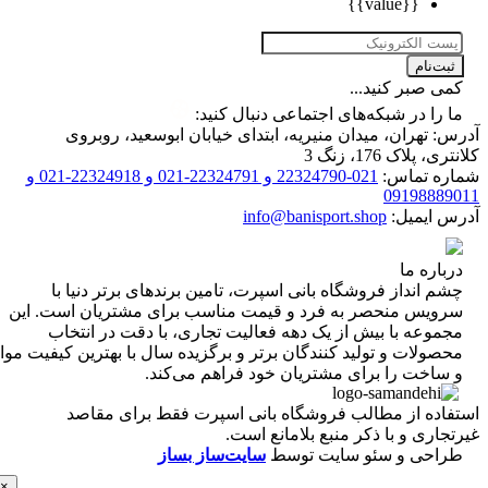
{{value}}
ت‌نام
 صبر کنید...
را در شبکه‌های اجتماعی دنبال کنید:
 تهران، میدان منیریه، ابتدای خیابان ابوسعید، روبروی
 پلاک 176، زنگ 3
ه تماس:
021-22324790 و 22324791-021 و 22324918-021 و
0919888
 ایمیل:
info@banisport.shop
اره ما
 انداز فروشگاه‌ بانی اسپرت، تامین برندهای برتر دنیا با
ویس منحصر به فرد و قیمت مناسب برای مشتریان است. این
موعه با بیش از یک دهه فعالیت تجاری، با دقت در انتخاب
ولات و تولید کنندگان برتر و برگزیده سال با بهترین کیفیت مواد
ساخت را برای مشتریان خود فراهم می‌کند.
اده از مطالب فروشگاه بانی اسپرت فقط برای مقاصد
اری و با ذکر منبع بلامانع است.
احی و سئو سایت توسط
سایت‌ساز بساز
×