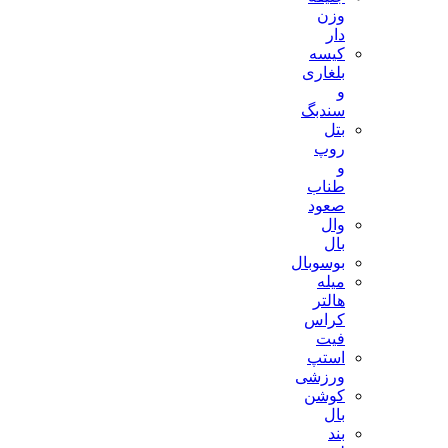
وزن
دار
کیسه
بلغاری
و
سندبگ
بتل
روپ
و
طناب
صعود
وال
بال
بوسوبال
میله
هالتر
کراس
فیت
استپ
ورزشی
کوشن
بال
بند