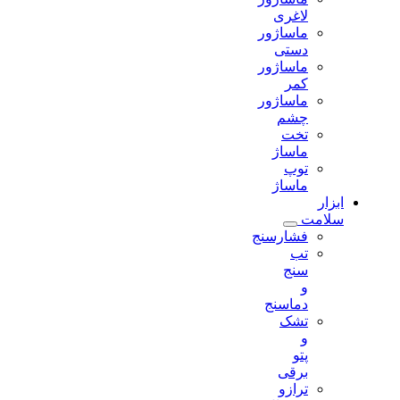
لاغری
ماساژور
دستی
ماساژور
کمر
ماساژور
چشم
تخت
ماساژ
توپ
ماساژ
ابزار
سلامت
فشارسنج
تب
سنج
و
دماسنج
تشک
و
پتو
برقی
ترازو