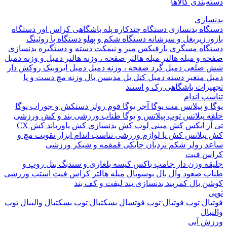
بندی کالاها
ازی
اه بدنسازی
دستگاه چندکاره
پله باشگاهی
کراس اور
دستگاه
 زیربغل و سرشانه
دستگاه شکم و پهلو
دستگاه پا
روئینگ
اه مسگری
بارفیکس
میز و نیمکت
دسته و دستگیره بدنسازی
 و میله هالتر
میله هالتر
صفحه ، وزنه هالتر
دمبل و وزنه
دمبل
ضلعی
دمبل گرد
صفحه ، وزنه دمبل
دمبل ایروبیک روکش دار
 متغیر
دسته دمبل
کتل بل
مدیسن بال
وزنه مچ دست و پا
زات باشگاهی
رک و استند
 اندام
و پیلاتس
مت یوگا
آجر یوگا
فوم رولر
دستکش و جوراب یوگا
 پیلاتس
توپ پیلاتس و یوگا
طناب ورزشی
بند و کش ورزشی
ر ایکس
کش مینی لوپ
کش بدنسازی
کش پاورباند
کش CX
یلاتس
کش پا
لوازم ورزشی تناسب اندام
ابزار تقویت مچ و
د
رولر شکم
نردبان چابکی
قمقمه و شیکر ورزشی
 فیت
ه وزن دار
جامپ باکس
کیسه بلغاری و سندبگ
بتل روپ و
 صعود
وال بال
بوسوبال
میله هالتر کراس فیت
استپ ورزشی
 بال
کمربند بدنسازی
بند لیفت و کف بند
ال
توپ فوتبال
توپ فوتسال
بسکتبال
توپ بسکتبال
والیبال
توپ
ال
 آبی