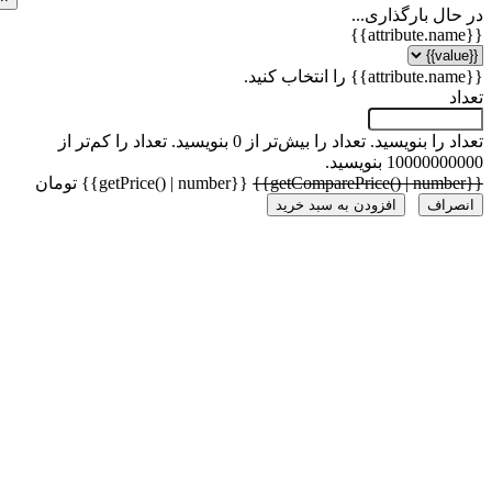
ل بارگذاری...
 را بنویسید.
تعداد را بیش‌تر از 0 بنویسید.
تعداد را کم‌تر از
1000 بنویسید.
{{getPrice() | number}} تومان
راف
افزودن به سبد خرید