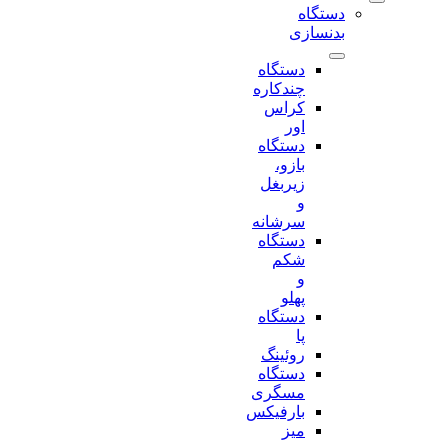
دستگاه
بدنسازی
دستگاه
چندکاره
کراس
اور
دستگاه
بازو،
زیربغل
و
سرشانه
دستگاه
شکم
و
پهلو
دستگاه
پا
روئینگ
دستگاه
مسگری
بارفیکس
میز