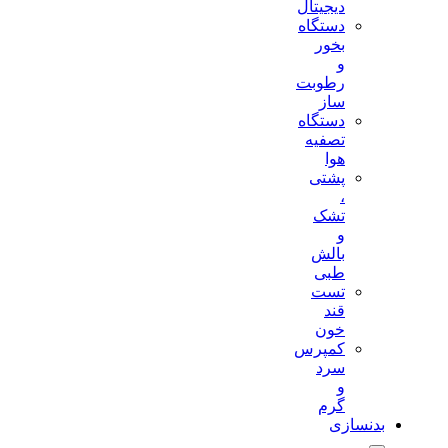
دیجیتال
دستگاه
بخور
و
رطوبت
ساز
دستگاه
تصفیه
هوا
پشتی
،
تشک
و
بالش
طبی
تست
قند
خون
کمپرس
سرد
و
گرم
بدنسازی