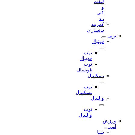
لیفت
و
کف
بند
کمربند
بدنسازی
توپی
فوتبال
توپ
فوتبال
توپ
فوتسال
بسکتبال
توپ
بسکتبال
والیبال
توپ
والیبال
ورزش
آبی
شنا