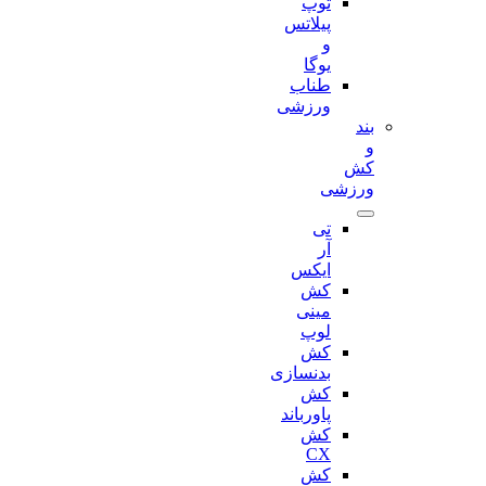
توپ
پیلاتس
و
یوگا
طناب
ورزشی
بند
و
کش
ورزشی
تی
آر
ایکس
کش
مینی
لوپ
کش
بدنسازی
کش
پاورباند
کش
CX
کش