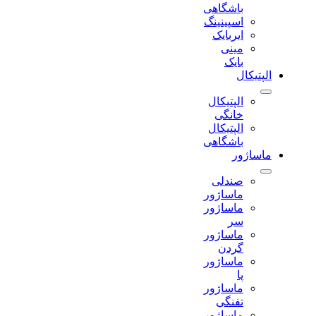
باشگاهی
اسپینینگ
ایربایک
مینی
بایک
الپتیکال
الپتیکال
خانگی
الپتیکال
باشگاهی
ماساژور
صندلی
ماساژور
ماساژور
سر
ماساژور
گردن
ماساژور
پا
ماساژور
تفنگی
ماساژور