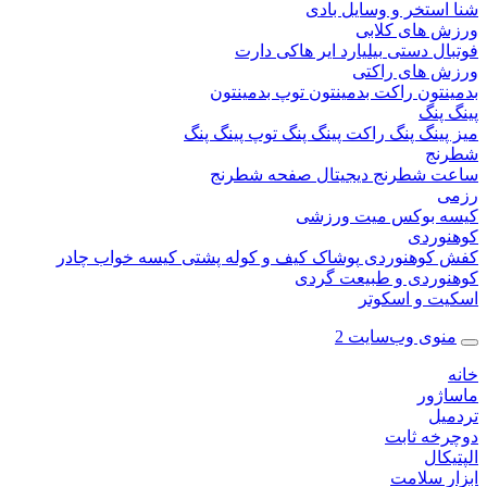
ستخر و وسایل بادی
 های کلابی
ال دستی
بیلیارد
ایر هاکی
دارت
 های راکتی
نتون
راکت بدمینتون
توپ بدمینتون
پنگ
ینگ پنگ
راکت پینگ پنگ
توپ پینگ پنگ
نج
 شطرنج دیجیتال
صفحه شطرنج
 بوکس
میت ورزشی
وردی
کوهنوردی
پوشاک
کیف و کوله پشتی
کیسه خواب
چادر
وردی و طبیعت گردی
ت و اسکوتر
وی وب‌سایت 2
ژور
یل
خه ثابت
کال
ر سلامت