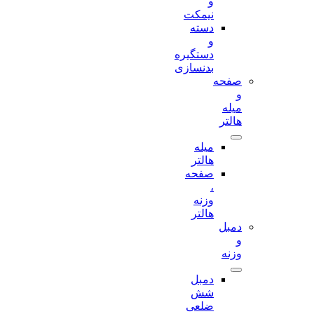
و
نیمکت
دسته
و
دستگیره
بدنسازی
صفحه
و
میله
هالتر
میله
هالتر
صفحه
،
وزنه
هالتر
دمبل
و
وزنه
دمبل
شش
ضلعی