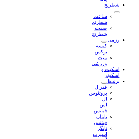
شطرنج
ساعت
شطرنج
صفحه
شطرنج
رزمی
کیسه
بوکس
میت
ورزشی
اسکیت و
اسکوتر
برندها
فدرال
پروتئوس
ال
اس
فیتنس
تایتان
فیتنس
تایگر
اسپرت