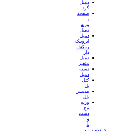
دمبل
گرد
صفحه
،
وزنه
دمبل
دمبل
ایروبیک
روکش
دار
دمبل
متغیر
دسته
دمبل
کتل
بل
مدیسن
بال
وزنه
مچ
دست
و
پا
تجهیزات