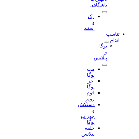
باشگاهی
رک
و
استند
تناسب
اندام
یوگا
و
پیلاتس
مت
یوگا
آجر
یوگا
فوم
رولر
دستکش
و
جوراب
یوگا
حلقه
پیلاتس