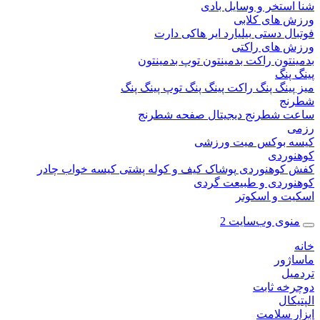
ستخر و وسایل بادی
 های کلابی
ال دستی
بیلیارد
ایر هاکی
دارت
 های راکتی
نتون
راکت بدمینتون
توپ بدمینتون
پنگ
ینگ پنگ
راکت پینگ پنگ
توپ پینگ پنگ
نج
 شطرنج دیجیتال
صفحه شطرنج
 بوکس
میت ورزشی
وردی
کوهنوردی
پوشاک
کیف و کوله پشتی
کیسه خواب
چادر
وردی و طبیعت گردی
ت و اسکوتر
وی وب‌سایت 2
ژور
یل
خه ثابت
کال
ر سلامت