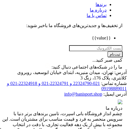
برندها
درباره ما
تماس با ما
تخفیف‌ها و جدیدترین‌های فروشگاه ما باخبر شوید:
{{value}}
ت‌نام
 صبر کنید...
را در شبکه‌های اجتماعی دنبال کنید:
 تهران، میدان منیریه، ابتدای خیابان ابوسعید، روبروی
 پلاک 176، زنگ 3
ه تماس:
021-22324790 و 22324791-021 و 22324918-021 و
0919888
 ایمیل:
info@banisport.shop
اره ما
 انداز فروشگاه‌ بانی اسپرت، تامین برندهای برتر دنیا با
ویس منحصر به فرد و قیمت مناسب برای مشتریان است. این
موعه با بیش از یک دهه فعالیت تجاری، با دقت در انتخاب