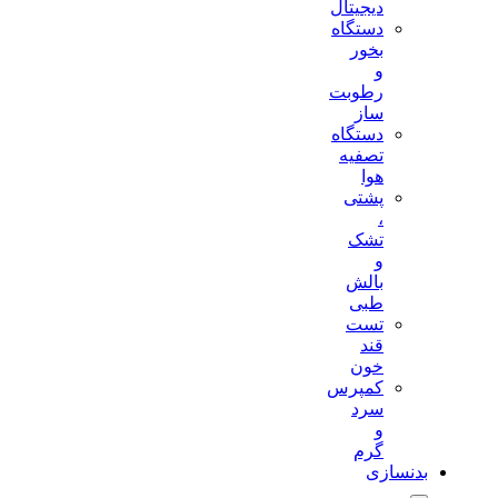
دیجیتال
دستگاه
بخور
و
رطوبت
ساز
دستگاه
تصفیه
هوا
پشتی
،
تشک
و
بالش
طبی
تست
قند
خون
کمپرس
سرد
و
گرم
بدنسازی