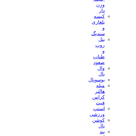
وزن
دار
کیسه
بلغاری
و
سندبگ
بتل
روپ
و
طناب
صعود
وال
بال
بوسوبال
میله
هالتر
کراس
فیت
استپ
ورزشی
کوشن
بال
بند