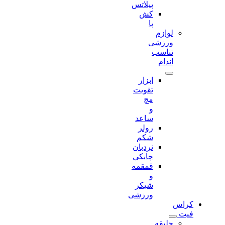
پیلاتس
کش
پا
لوازم
ورزشی
تناسب
اندام
ابزار
تقویت
مچ
و
ساعد
رولر
شکم
نردبان
چابکی
قمقمه
و
شیکر
ورزشی
کراس
فیت
جلیقه