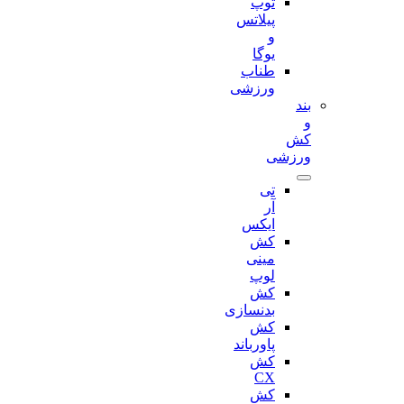
توپ
پیلاتس
و
یوگا
طناب
ورزشی
بند
و
کش
ورزشی
تی
آر
ایکس
کش
مینی
لوپ
کش
بدنسازی
کش
پاورباند
کش
CX
کش