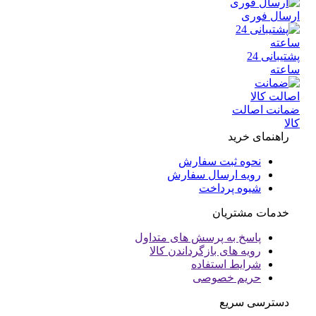
سال فوری
پشتیبانی 24
عته
انت اصالت
ا
راهنمای خرید
نحوه ثبت سفارش
رویه ارسال سفارش
شیوه پرداخت
خدمات مشتریان
پاسخ به پرسش های متداول
رویه های بازگرداندن کالا
شرایط استفاده
حریم خصوصی
دسترسی سریع