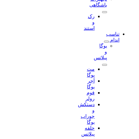
باشگاهی
رک
و
استند
تناسب
اندام
یوگا
و
پیلاتس
مت
یوگا
آجر
یوگا
فوم
رولر
دستکش
و
جوراب
یوگا
حلقه
پیلاتس