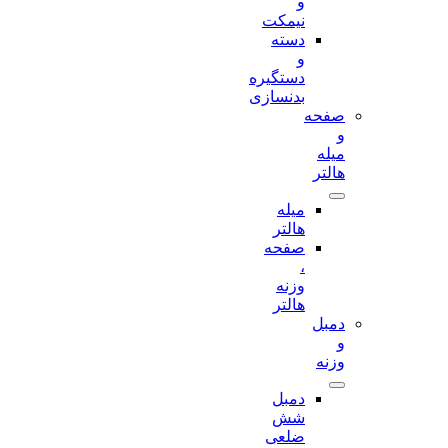
و
نیمکت
دسته
و
دستگیره
بدنسازی
صفحه
و
میله
هالتر
میله
هالتر
صفحه
،
وزنه
هالتر
دمبل
و
وزنه
دمبل
شش
ضلعی