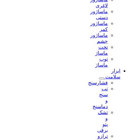
لاغری
ماساژور
دستی
ماساژور
کمر
ماساژور
چشم
تخت
ماساژ
توپ
ماساژ
ابزار
سلامت
فشارسنج
تب
سنج
و
دماسنج
تشک
و
پتو
برقی
ترازو