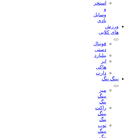
استخر
و
وسایل
بادی
ورزش
های کلابی
فوتبال
دستی
بیلیارد
ایر
هاکی
دارت
پینگ پنگ
میز
پینگ
پنگ
راکت
پینگ
پنگ
توپ
پینگ
پنگ