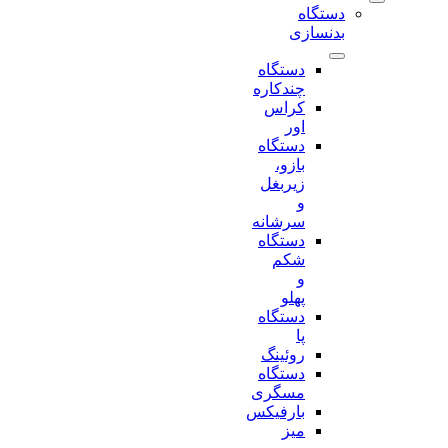
دستگاه
بدنسازی
دستگاه
چندکاره
کراس
اور
دستگاه
بازو،
زیربغل
و
سرشانه
دستگاه
شکم
و
پهلو
دستگاه
پا
روئینگ
دستگاه
مسگری
بارفیکس
میز