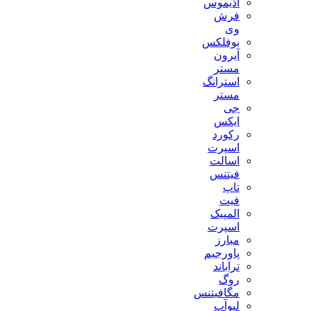
آذیموس
فرش
وی
بوفلکس
آیرون
مستر
استرانگ
مستر
جی
ایکس
رکورد
اسپرت
اسالت
فیتنس
تاپ
فیت
المپیک
اسپرت
مبارز
پاورجیم
تراباند
روگ
مگافیتنس
لیوآپ