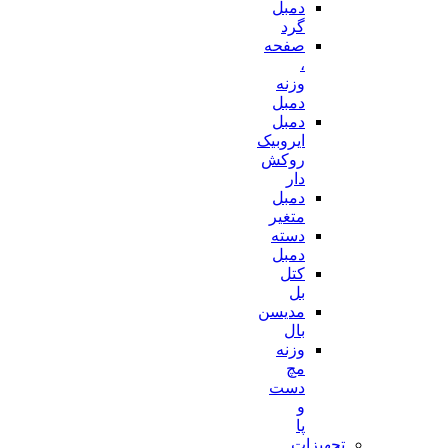
دمبل
گرد
صفحه
،
وزنه
دمبل
دمبل
ایروبیک
روکش
دار
دمبل
متغیر
دسته
دمبل
کتل
بل
مدیسن
بال
وزنه
مچ
دست
و
پا
تجهیزات