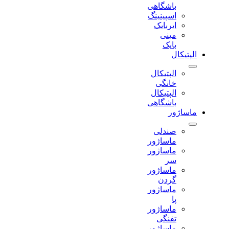
باشگاهی
اسپینینگ
ایربایک
مینی
بایک
الپتیکال
الپتیکال
خانگی
الپتیکال
باشگاهی
ماساژور
صندلی
ماساژور
ماساژور
سر
ماساژور
گردن
ماساژور
پا
ماساژور
تفنگی
ماساژور