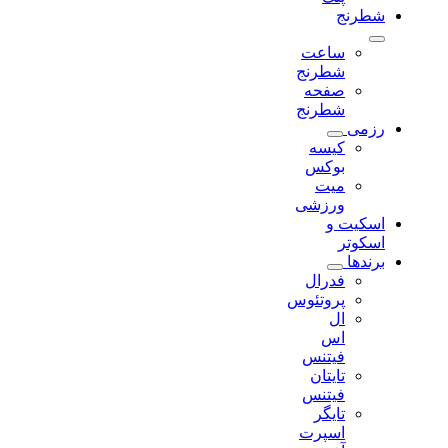
شطرنج
ساعت
شطرنج
صفحه
شطرنج
رزمی
کیسه
بوکس
میت
ورزشی
اسکیت و
اسکوتر
برندها
فدرال
پروتئوس
ال
اس
فیتنس
تایتان
فیتنس
تایگر
اسپرت