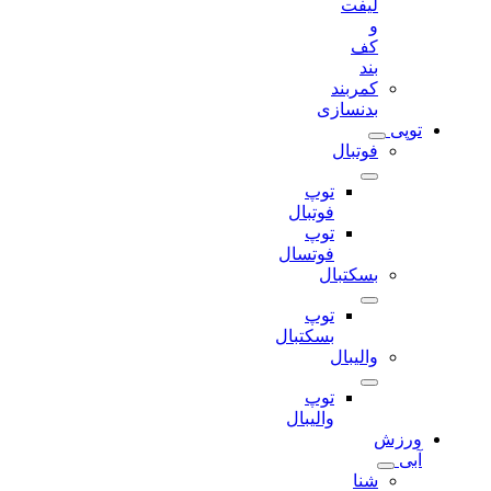
لیفت
و
کف
بند
کمربند
بدنسازی
توپی
فوتبال
توپ
فوتبال
توپ
فوتسال
بسکتبال
توپ
بسکتبال
والیبال
توپ
والیبال
ورزش
آبی
شنا