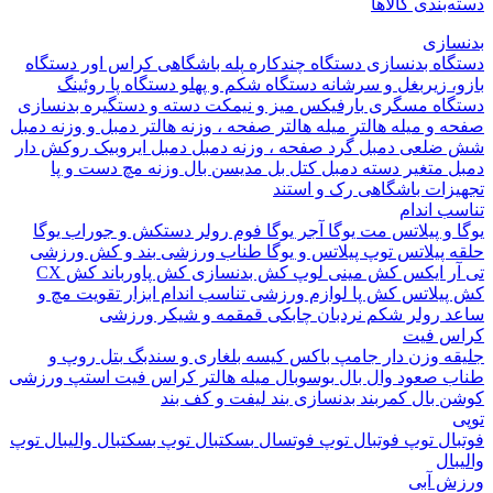
بندی کالاها
ازی
اه بدنسازی
دستگاه چندکاره
پله باشگاهی
کراس اور
دستگاه
 زیربغل و سرشانه
دستگاه شکم و پهلو
دستگاه پا
روئینگ
اه مسگری
بارفیکس
میز و نیمکت
دسته و دستگیره بدنسازی
 و میله هالتر
میله هالتر
صفحه ، وزنه هالتر
دمبل و وزنه
دمبل
ضلعی
دمبل گرد
صفحه ، وزنه دمبل
دمبل ایروبیک روکش دار
 متغیر
دسته دمبل
کتل بل
مدیسن بال
وزنه مچ دست و پا
زات باشگاهی
رک و استند
 اندام
و پیلاتس
مت یوگا
آجر یوگا
فوم رولر
دستکش و جوراب یوگا
 پیلاتس
توپ پیلاتس و یوگا
طناب ورزشی
بند و کش ورزشی
ر ایکس
کش مینی لوپ
کش بدنسازی
کش پاورباند
کش CX
یلاتس
کش پا
لوازم ورزشی تناسب اندام
ابزار تقویت مچ و
د
رولر شکم
نردبان چابکی
قمقمه و شیکر ورزشی
 فیت
ه وزن دار
جامپ باکس
کیسه بلغاری و سندبگ
بتل روپ و
 صعود
وال بال
بوسوبال
میله هالتر کراس فیت
استپ ورزشی
 بال
کمربند بدنسازی
بند لیفت و کف بند
ال
توپ فوتبال
توپ فوتسال
بسکتبال
توپ بسکتبال
والیبال
توپ
ال
 آبی