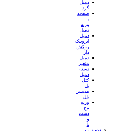
دمبل
گرد
صفحه
،
وزنه
دمبل
دمبل
ایروبیک
روکش
دار
دمبل
متغیر
دسته
دمبل
کتل
بل
مدیسن
بال
وزنه
مچ
دست
و
پا
تجهیزات