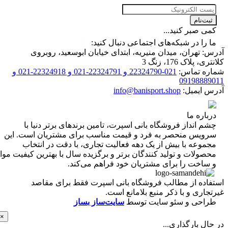
ت‌نام
 صبر کنید...
را در شبکه‌های اجتماعی دنبال کنید:
 تهران، میدان منیریه، ابتدای خیابان ابوسعید، روبروی
 پلاک 176، زنگ 3
ه تماس:
021-22324790 و 22324791-021 و 22324918-021 و
0919888
 ایمیل:
info@banisport.shop
اره ما
 انداز فروشگاه‌ بانی اسپرت، تامین برندهای برتر دنیا با
ویس منحصر به فرد و قیمت مناسب برای مشتریان است. این
موعه با بیش از یک دهه فعالیت تجاری، با دقت در انتخاب
ولات و تولید کنندگان برتر و برگزیده سال با بهترین کیفیت مواد
ساخت را برای مشتریان خود فراهم می‌کند.
اده از مطالب فروشگاه بانی اسپرت فقط برای مقاصد
اری و با ذکر منبع بلامانع است.
احی و سئو سایت توسط
سایت‌ساز بساز
×
ل بارگذاری...