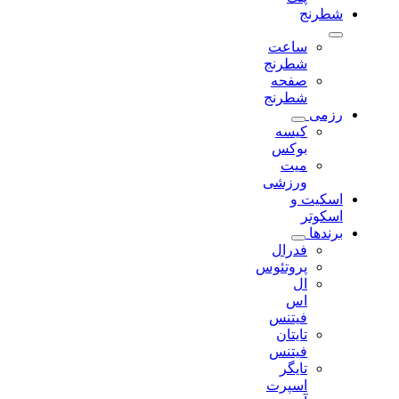
شطرنج
ساعت
شطرنج
صفحه
شطرنج
رزمی
کیسه
بوکس
میت
ورزشی
اسکیت و
اسکوتر
برندها
فدرال
پروتئوس
ال
اس
فیتنس
تایتان
فیتنس
تایگر
اسپرت