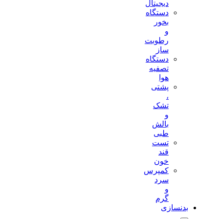
دیجیتال
دستگاه
بخور
و
رطوبت
ساز
دستگاه
تصفیه
هوا
پشتی
،
تشک
و
بالش
طبی
تست
قند
خون
کمپرس
سرد
و
گرم
بدنسازی