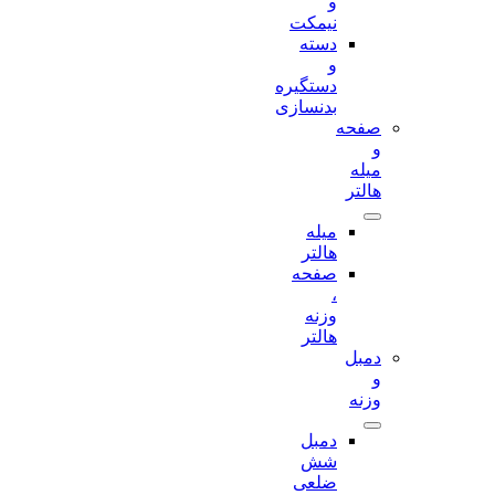
و
نیمکت
دسته
و
دستگیره
بدنسازی
صفحه
و
میله
هالتر
میله
هالتر
صفحه
،
وزنه
هالتر
دمبل
و
وزنه
دمبل
شش
ضلعی