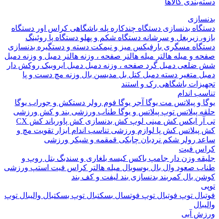
بندی کالاها
ازی
اه بدنسازی
دستگاه چندکاره
پله باشگاهی
کراس اور
دستگاه
 زیربغل و سرشانه
دستگاه شکم و پهلو
دستگاه پا
روئینگ
اه مسگری
بارفیکس
میز و نیمکت
دسته و دستگیره بدنسازی
 و میله هالتر
میله هالتر
صفحه ، وزنه هالتر
دمبل و وزنه
دمبل
ضلعی
دمبل گرد
صفحه ، وزنه دمبل
دمبل ایروبیک روکش دار
 متغیر
دسته دمبل
کتل بل
مدیسن بال
وزنه مچ دست و پا
زات باشگاهی
رک و استند
 اندام
و پیلاتس
مت یوگا
آجر یوگا
فوم رولر
دستکش و جوراب یوگا
 پیلاتس
توپ پیلاتس و یوگا
طناب ورزشی
بند و کش ورزشی
ر ایکس
کش مینی لوپ
کش بدنسازی
کش پاورباند
کش CX
یلاتس
کش پا
لوازم ورزشی تناسب اندام
ابزار تقویت مچ و
د
رولر شکم
نردبان چابکی
قمقمه و شیکر ورزشی
 فیت
ه وزن دار
جامپ باکس
کیسه بلغاری و سندبگ
بتل روپ و
 صعود
وال بال
بوسوبال
میله هالتر کراس فیت
استپ ورزشی
 بال
کمربند بدنسازی
بند لیفت و کف بند
ال
توپ فوتبال
توپ فوتسال
بسکتبال
توپ بسکتبال
والیبال
توپ
ال
 آبی