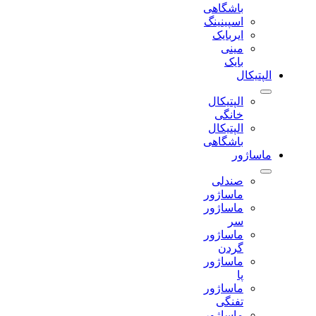
باشگاهی
اسپینینگ
ایربایک
مینی
بایک
الپتیکال
الپتیکال
خانگی
الپتیکال
باشگاهی
ماساژور
صندلی
ماساژور
ماساژور
سر
ماساژور
گردن
ماساژور
پا
ماساژور
تفنگی
ماساژور