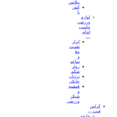
پیلاتس
کش
پا
لوازم
ورزشی
تناسب
اندام
ابزار
تقویت
مچ
و
ساعد
رولر
شکم
نردبان
چابکی
قمقمه
و
شیکر
ورزشی
کراس
فیت
جلیقه