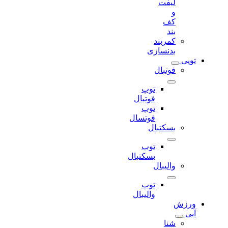
لیفت
و
کف
بند
کمربند
بدنسازی
توپی
فوتبال
توپ
فوتبال
توپ
فوتسال
بسکتبال
توپ
بسکتبال
والیبال
توپ
والیبال
ورزش
آبی
شنا