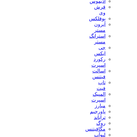
آذیموس
فرش
وی
بوفلکس
آیرون
مستر
استرانگ
مستر
جی
ایکس
رکورد
اسپرت
اسالت
فیتنس
تاپ
فیت
المپیک
اسپرت
مبارز
پاورجیم
تراباند
روگ
مگافیتنس
لیوآپ