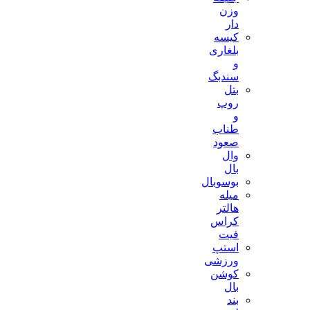
وزن
دار
کیسه
بلغاری
و
سندبگ
بتل
روپ
و
طناب
صعود
وال
بال
بوسوبال
میله
هالتر
کراس
فیت
استپ
ورزشی
کوشن
بال
بند