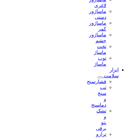
لاغری
ماساژور
دستی
ماساژور
کمر
ماساژور
چشم
تخت
ماساژ
توپ
ماساژ
ابزار
سلامت
فشارسنج
تب
سنج
و
دماسنج
تشک
و
پتو
برقی
ترازو