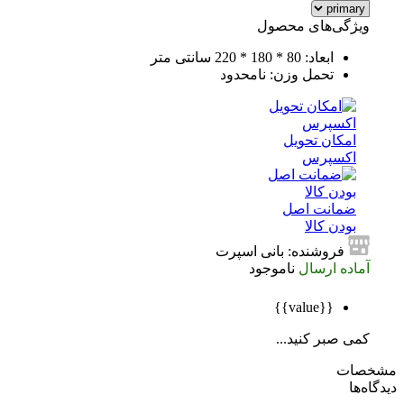
ویژگی‌های محصول
ابعاد: 80 * 180 * 220 سانتی متر
تحمل وزن: نامحدود
امکان تحویل
اکسپرس
ضمانت اصل
بودن کالا
فروشنده: بانی اسپرت
آماده ارسال
ناموجود
{{value}}
کمی صبر کنید...
صات
ه‌ها