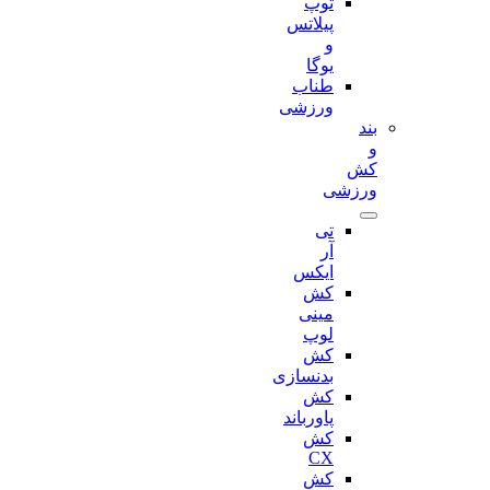
توپ
پیلاتس
و
یوگا
طناب
ورزشی
بند
و
کش
ورزشی
تی
آر
ایکس
کش
مینی
لوپ
کش
بدنسازی
کش
پاورباند
کش
CX
کش