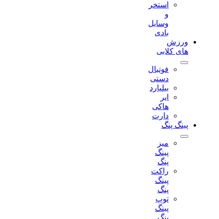
استخر
و
وسایل
بادی
ورزش
های کلابی
فوتبال
دستی
بیلیارد
ایر
هاکی
دارت
پینگ پنگ
میز
پینگ
پنگ
راکت
پینگ
پنگ
توپ
پینگ
پنگ