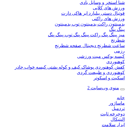
ستخر و وسایل بادی
 های کلابی
ال دستی
بیلیارد
ایر هاکی
دارت
 های راکتی
نتون
راکت بدمینتون
توپ بدمینتون
پنگ
ینگ پنگ
راکت پینگ پنگ
توپ پینگ پنگ
نج
 شطرنج دیجیتال
صفحه شطرنج
 بوکس
میت ورزشی
وردی
کوهنوردی
پوشاک
کیف و کوله پشتی
کیسه خواب
چادر
وردی و طبیعت گردی
ت و اسکوتر
وی وب‌سایت 2
ژور
یل
خه ثابت
کال
ر سلامت