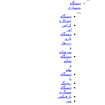
دستگاه
بدنسازی
دستگاه
چندکاره
کراس
اور
دستگاه
بازو،
زیربغل
و
سرشانه
دستگاه
شکم
و
پهلو
دستگاه
پا
روئینگ
دستگاه
مسگری
بارفیکس
میز