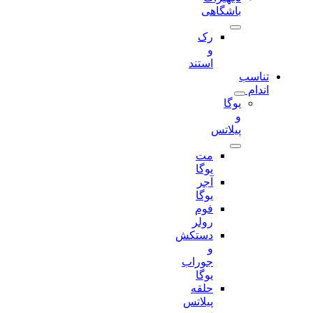
باشگاهی
رک
و
استند
تناسب
اندام
یوگا
و
پیلاتس
مت
یوگا
آجر
یوگا
فوم
رولر
دستکش
و
جوراب
یوگا
حلقه
پیلاتس