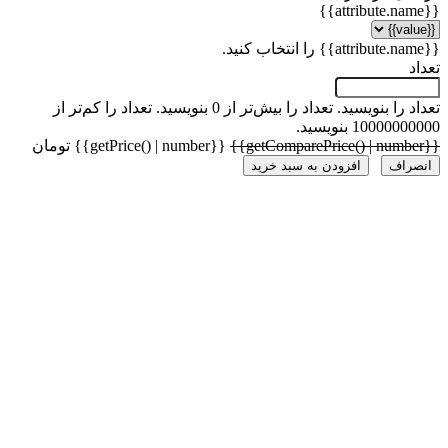
 را بنویسید.
تعداد را بیش‌تر از 0 بنویسید.
تعداد را کم‌تر از
1000 بنویسید.
{{getPrice() | number}} تومان
راف
افزودن به سبد خرید