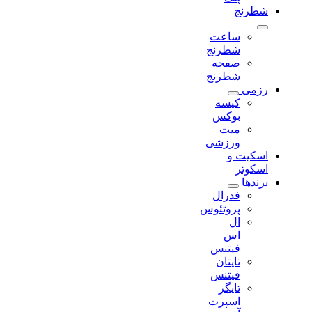
شطرنج
ساعت
شطرنج
صفحه
شطرنج
رزمی
کیسه
بوکس
میت
ورزشی
اسکیت و
اسکوتر
برندها
فدرال
پروتئوس
ال
اس
فیتنس
تایتان
فیتنس
تایگر
اسپرت