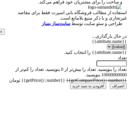
ساخت را برای مشتریان خود فراهم می‌کند.
اده از مطالب فروشگاه بانی اسپرت فقط برای مقاصد
اری و با ذکر منبع بلامانع است.
احی و سئو سایت توسط
سایت‌ساز بساز
×
ل بارگذاری...
 را بنویسید.
تعداد را بیش‌تر از 0 بنویسید.
تعداد را کم‌تر از
1000 بنویسید.
{{getPrice() | number}} تومان
راف
افزودن به سبد خرید