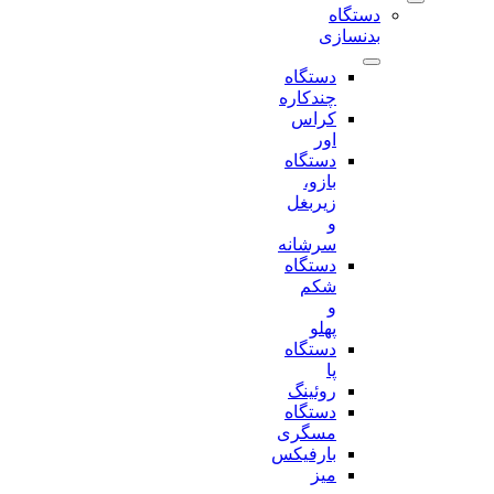
دستگاه
بدنسازی
دستگاه
چندکاره
کراس
اور
دستگاه
بازو،
زیربغل
و
سرشانه
دستگاه
شکم
و
پهلو
دستگاه
پا
روئینگ
دستگاه
مسگری
بارفیکس
میز