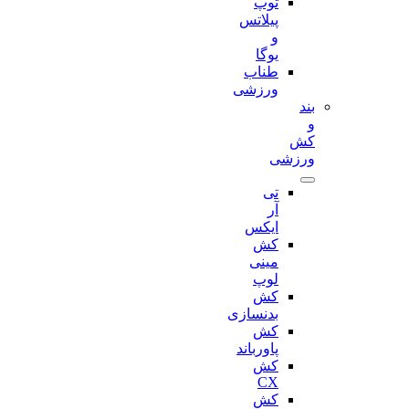
توپ
پیلاتس
و
یوگا
طناب
ورزشی
بند
و
کش
ورزشی
تی
آر
ایکس
کش
مینی
لوپ
کش
بدنسازی
کش
پاورباند
کش
CX
کش