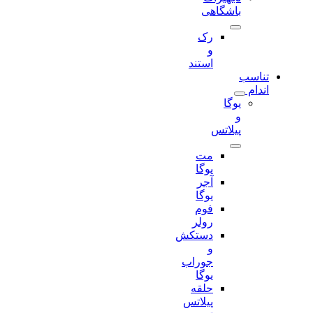
باشگاهی
رک
و
استند
تناسب
اندام
یوگا
و
پیلاتس
مت
یوگا
آجر
یوگا
فوم
رولر
دستکش
و
جوراب
یوگا
حلقه
پیلاتس