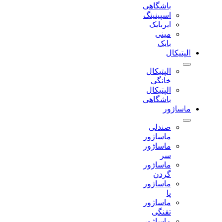
باشگاهی
اسپینینگ
ایربایک
مینی
بایک
الپتیکال
الپتیکال
خانگی
الپتیکال
باشگاهی
ماساژور
صندلی
ماساژور
ماساژور
سر
ماساژور
گردن
ماساژور
پا
ماساژور
تفنگی
ماساژور