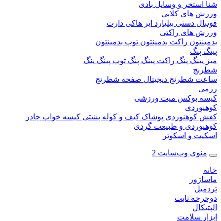
ستخر و وسایل بادی
 های کلابی
ال دستی
بیلیارد
ایر هاکی
دارت
 های راکتی
نتون
راکت بدمینتون
توپ بدمینتون
پنگ
ینگ پنگ
راکت پینگ پنگ
توپ پینگ پنگ
نج
 شطرنج دیجیتال
صفحه شطرنج
 بوکس
میت ورزشی
وردی
کوهنوردی
پوشاک
کیف و کوله پشتی
کیسه خواب
چادر
وردی و طبیعت گردی
ت و اسکوتر
وی وب‌سایت 2
ژور
یل
خه ثابت
کال
ر سلامت