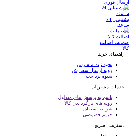
سال فوری
پشتیبانی 24
عته
انت اصالت
ا
راهنمای خرید
نحوه ثبت سفارش
رویه ارسال سفارش
شیوه پرداخت
خدمات مشتریان
پاسخ به پرسش های متداول
رویه های بازگرداندن کالا
شرایط استفاده
حریم خصوصی
دسترسی سریع
برندها