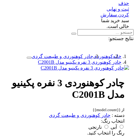
ف
 و نهایی
دن سفارش
د خرید شما
لی است.
 جستجو:
خانه
کوهنوردی
چادر کوهنوردی و طبیعت گردی
چادر کوهنوردی 3 نفره پکینیو مدل C2001B
چادر کوهنوردی 3 نفره پکینیو
مدل C2001B
از {{model.count}}
دسته :
چادر کوهنوردی و طبیعت گردی
انتخاب رنگ:
آبی
نارنجی
رنگ را انتخاب کنید.