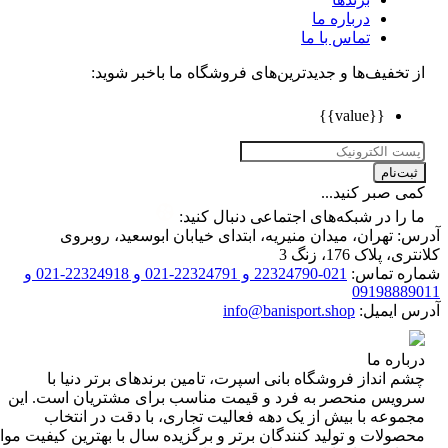
درباره ما
تماس با ما
تخفیف‌ها و جدیدترین‌های فروشگاه ما باخبر شوید:
{{value}}
ت‌نام
 صبر کنید...
را در شبکه‌های اجتماعی دنبال کنید:
 تهران، میدان منیریه، ابتدای خیابان ابوسعید، روبروی
 پلاک 176، زنگ 3
ه تماس:
021-22324790 و 22324791-021 و 22324918-021 و
0919888
 ایمیل:
info@banisport.shop
اره ما
 انداز فروشگاه‌ بانی اسپرت، تامین برندهای برتر دنیا با
ویس منحصر به فرد و قیمت مناسب برای مشتریان است. این
موعه با بیش از یک دهه فعالیت تجاری، با دقت در انتخاب
ولات و تولید کنندگان برتر و برگزیده سال با بهترین کیفیت مواد