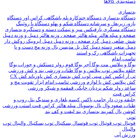
بندی کالاها
ازی
اه بدنسازی
دستگاه چندکاره
پله باشگاهی
کراس اور
دستگاه
 زیربغل و سرشانه
دستگاه شکم و پهلو
دستگاه پا
روئینگ
اه مسگری
بارفیکس
میز و نیمکت
دسته و دستگیره بدنسازی
 و میله هالتر
میله هالتر
صفحه ، وزنه هالتر
دمبل و وزنه
دمبل
ضلعی
دمبل گرد
صفحه ، وزنه دمبل
دمبل ایروبیک روکش دار
 متغیر
دسته دمبل
کتل بل
مدیسن بال
وزنه مچ دست و پا
زات باشگاهی
رک و استند
 اندام
و پیلاتس
مت یوگا
آجر یوگا
فوم رولر
دستکش و جوراب یوگا
 پیلاتس
توپ پیلاتس و یوگا
طناب ورزشی
بند و کش ورزشی
ر ایکس
کش مینی لوپ
کش بدنسازی
کش پاورباند
کش CX
یلاتس
کش پا
لوازم ورزشی تناسب اندام
ابزار تقویت مچ و
د
رولر شکم
نردبان چابکی
قمقمه و شیکر ورزشی
 فیت
ه وزن دار
جامپ باکس
کیسه بلغاری و سندبگ
بتل روپ و
 صعود
وال بال
بوسوبال
میله هالتر کراس فیت
استپ ورزشی
 بال
کمربند بدنسازی
بند لیفت و کف بند
ال
توپ فوتبال
توپ فوتسال
بسکتبال
توپ بسکتبال
والیبال
توپ
ال
 آبی