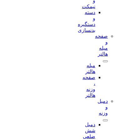
و
نیمکت
دسته
و
دستگیره
بدنسازی
صفحه
و
میله
هالتر
میله
هالتر
صفحه
،
وزنه
هالتر
دمبل
و
وزنه
دمبل
شش
ضلعی