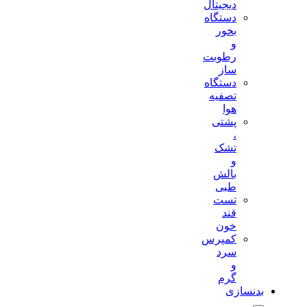
دیجیتال
دستگاه
بخور
و
رطوبت
ساز
دستگاه
تصفیه
هوا
پشتی
،
تشک
و
بالش
طبی
تست
قند
خون
کمپرس
سرد
و
گرم
بدنسازی