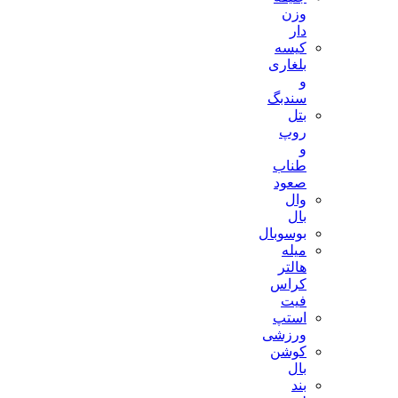
وزن
دار
کیسه
بلغاری
و
سندبگ
بتل
روپ
و
طناب
صعود
وال
بال
بوسوبال
میله
هالتر
کراس
فیت
استپ
ورزشی
کوشن
بال
بند