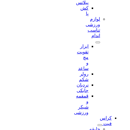
پیلاتس
کش
پا
لوازم
ورزشی
تناسب
اندام
ابزار
تقویت
مچ
و
ساعد
رولر
شکم
نردبان
چابکی
قمقمه
و
شیکر
ورزشی
کراس
فیت
جلیقه