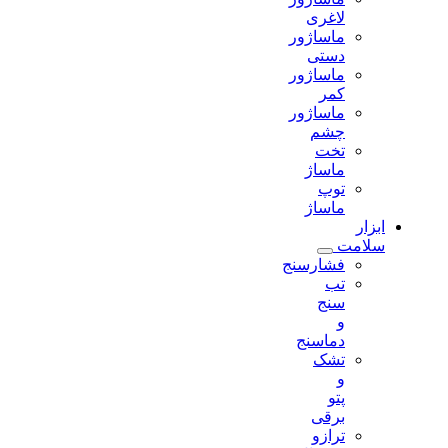
لاغری
ماساژور
دستی
ماساژور
کمر
ماساژور
چشم
تخت
ماساژ
توپ
ماساژ
ابزار
سلامت
فشارسنج
تب
سنج
و
دماسنج
تشک
و
پتو
برقی
ترازو