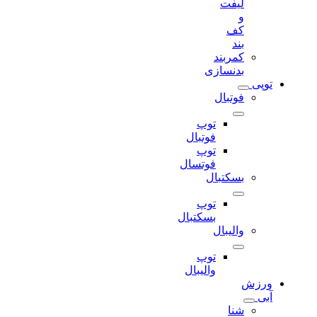
لیفت
و
کف
بند
کمربند
بدنسازی
توپی
فوتبال
توپ
فوتبال
توپ
فوتسال
بسکتبال
توپ
بسکتبال
والیبال
توپ
والیبال
ورزش
آبی
شنا