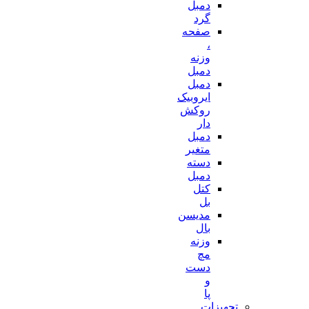
دمبل
گرد
صفحه
،
وزنه
دمبل
دمبل
ایروبیک
روکش
دار
دمبل
متغیر
دسته
دمبل
کتل
بل
مدیسن
بال
وزنه
مچ
دست
و
پا
تجهیزات