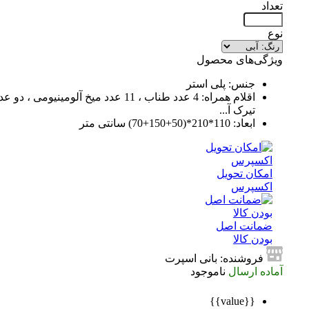
تعداد
نوع
ویژگی‌های محصول
جنس: پلی استر
اقلام همراه: 4 عدد طناب ، 11 عدد میخ آلومینیومی ، دو عدد
تیرک آ...
ابعاد: 110*210*(50+150+70) سانتی متر
امکان تحویل
اکسپرس
ضمانت اصل
بودن کالا
فروشنده: بانی اسپرت
آماده ارسال
ناموجود
{{value}}