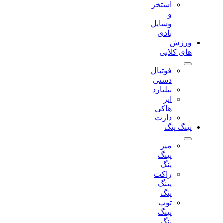
استخر
و
وسایل
بادی
ورزش
های کلابی
فوتبال
دستی
بیلیارد
ایر
هاکی
دارت
پینگ پنگ
میز
پینگ
پنگ
راکت
پینگ
پنگ
توپ
پینگ
پنگ