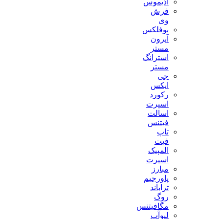
آذیموس
فرش
وی
بوفلکس
آیرون
مستر
استرانگ
مستر
جی
ایکس
رکورد
اسپرت
اسالت
فیتنس
تاپ
فیت
المپیک
اسپرت
مبارز
پاورجیم
تراباند
روگ
مگافیتنس
لیوآپ