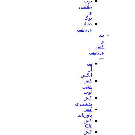
توپ
پیلاتس
و
یوگا
طناب
ورزشی
بند
و
کش
ورزشی
تی
آر
ایکس
کش
مینی
لوپ
کش
بدنسازی
کش
پاورباند
کش
CX
کش