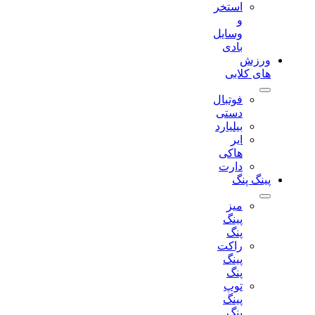
استخر
و
وسایل
بادی
ورزش
های کلابی
فوتبال
دستی
بیلیارد
ایر
هاکی
دارت
پینگ پنگ
میز
پینگ
پنگ
راکت
پینگ
پنگ
توپ
پینگ
پنگ