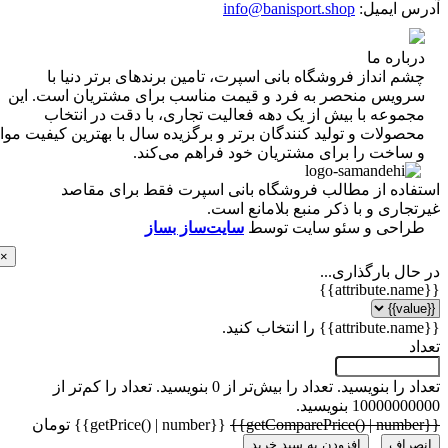
 ایمیل:
info@banisport.shop
اره ما
 انداز فروشگاه‌ بانی اسپرت، تامین برندهای برتر دنیا با
ویس منحصر به فرد و قیمت مناسب برای مشتریان است. این
موعه با بیش از یک دهه فعالیت تجاری، با دقت در انتخاب
ولات و تولید کنندگان برتر و برگزیده سال با بهترین کیفیت مواد
ساخت را برای مشتریان خود فراهم می‌کند.
اده از مطالب فروشگاه بانی اسپرت فقط برای مقاصد
اری و با ذکر منبع بلامانع است.
احی و سئو سایت توسط
سایت‌ساز بساز
×
ل بارگذاری...
 را بنویسید.
تعداد را بیش‌تر از 0 بنویسید.
تعداد را کم‌تر از
1000 بنویسید.
{{getPrice() | number}} تومان
راف
افزودن به سبد خرید