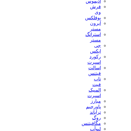
آذیموس
فرش
وی
بوفلکس
آیرون
مستر
استرانگ
مستر
جی
ایکس
رکورد
اسپرت
اسالت
فیتنس
تاپ
فیت
المپیک
اسپرت
مبارز
پاورجیم
تراباند
روگ
مگافیتنس
لیوآپ