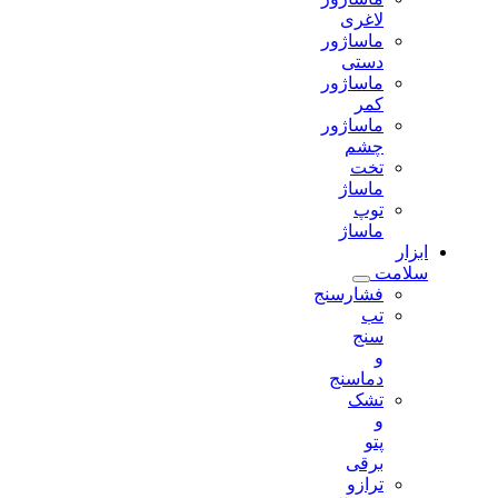
لاغری
ماساژور
دستی
ماساژور
کمر
ماساژور
چشم
تخت
ماساژ
توپ
ماساژ
ابزار
سلامت
فشارسنج
تب
سنج
و
دماسنج
تشک
و
پتو
برقی
ترازو