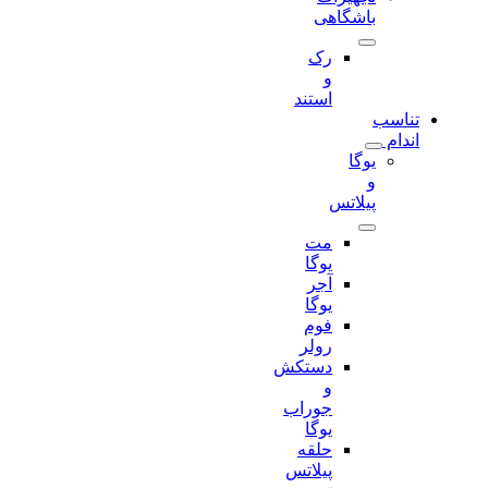
باشگاهی
رک
و
استند
تناسب
اندام
یوگا
و
پیلاتس
مت
یوگا
آجر
یوگا
فوم
رولر
دستکش
و
جوراب
یوگا
حلقه
پیلاتس