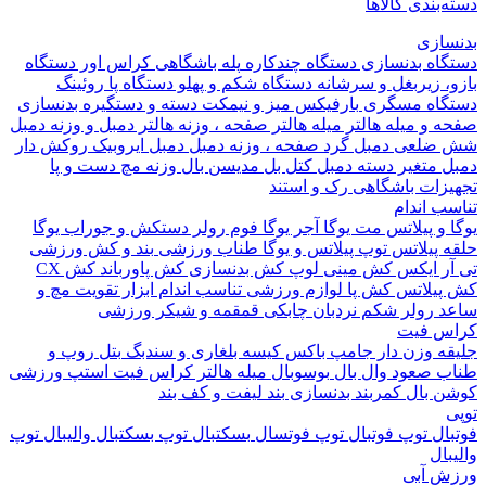
بندی کالاها
ازی
اه بدنسازی
دستگاه چندکاره
پله باشگاهی
کراس اور
دستگاه
 زیربغل و سرشانه
دستگاه شکم و پهلو
دستگاه پا
روئینگ
اه مسگری
بارفیکس
میز و نیمکت
دسته و دستگیره بدنسازی
 و میله هالتر
میله هالتر
صفحه ، وزنه هالتر
دمبل و وزنه
دمبل
ضلعی
دمبل گرد
صفحه ، وزنه دمبل
دمبل ایروبیک روکش دار
 متغیر
دسته دمبل
کتل بل
مدیسن بال
وزنه مچ دست و پا
زات باشگاهی
رک و استند
 اندام
و پیلاتس
مت یوگا
آجر یوگا
فوم رولر
دستکش و جوراب یوگا
 پیلاتس
توپ پیلاتس و یوگا
طناب ورزشی
بند و کش ورزشی
ر ایکس
کش مینی لوپ
کش بدنسازی
کش پاورباند
کش CX
یلاتس
کش پا
لوازم ورزشی تناسب اندام
ابزار تقویت مچ و
د
رولر شکم
نردبان چابکی
قمقمه و شیکر ورزشی
 فیت
ه وزن دار
جامپ باکس
کیسه بلغاری و سندبگ
بتل روپ و
 صعود
وال بال
بوسوبال
میله هالتر کراس فیت
استپ ورزشی
 بال
کمربند بدنسازی
بند لیفت و کف بند
ال
توپ فوتبال
توپ فوتسال
بسکتبال
توپ بسکتبال
والیبال
توپ
ال
 آبی