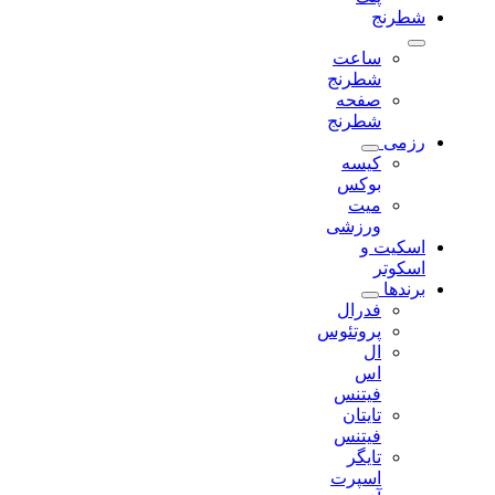
شطرنج
ساعت
شطرنج
صفحه
شطرنج
رزمی
کیسه
بوکس
میت
ورزشی
اسکیت و
اسکوتر
برندها
فدرال
پروتئوس
ال
اس
فیتنس
تایتان
فیتنس
تایگر
اسپرت