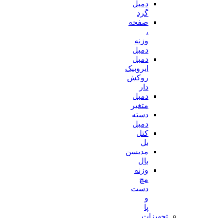
دمبل
گرد
صفحه
،
وزنه
دمبل
دمبل
ایروبیک
روکش
دار
دمبل
متغیر
دسته
دمبل
کتل
بل
مدیسن
بال
وزنه
مچ
دست
و
پا
تجهیزات