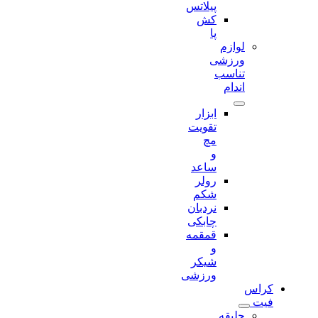
پیلاتس
کش
پا
لوازم
ورزشی
تناسب
اندام
ابزار
تقویت
مچ
و
ساعد
رولر
شکم
نردبان
چابکی
قمقمه
و
شیکر
ورزشی
کراس
فیت
جلیقه