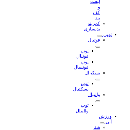
لیفت
و
کف
بند
کمربند
بدنسازی
توپی
فوتبال
توپ
فوتبال
توپ
فوتسال
بسکتبال
توپ
بسکتبال
والیبال
توپ
والیبال
ورزش
آبی
شنا