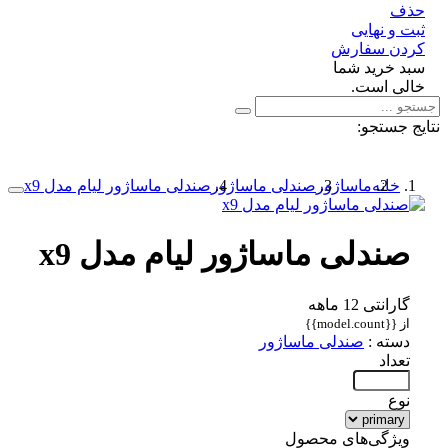
ف
 و نهایی
دن سفارش
د خرید شما
لی است.
 جستجو:
خانه
ماساژور
صندلی ماساژور
صندلی ماساژور لیام مدل x9
صندلی ماساژور لیام مدل x9
گارانتی 12 ماهه
از {{model.count}}
دسته :
صندلی ماساژور
تعداد
نوع
ویژگی‌های محصول