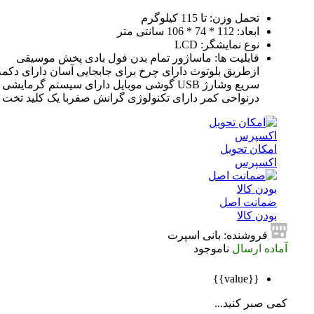
تحمل وزن: تا 115 کیلوگرم
ابعاد: 112 * 74 * 106 سانتی متر
نوع نمایشگر: LCD
قابلیت ها: ماساژور تمام بدن فول بادی پخش موسیقی
ازطریق بلوتوث دارای چرخ برای جابجایی آسان دارای دکمه
سریع وشارژ USB گوشی موبایل دارای سیستم گرمایشی
درنواحی کمر دارای تکنولوژی گرانش صفربا یک کلید تخت شو
امکان تحویل
اکسپرس
ضمانت اصل
بودن کالا
فروشنده: بانی اسپرت
آماده ارسال
ناموجود
{{value}}
کمی صبر کنید...