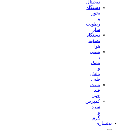
دیجیتال
دستگاه
بخور
و
رطوبت
ساز
دستگاه
تصفیه
هوا
پشتی
،
تشک
و
بالش
طبی
تست
قند
خون
کمپرس
سرد
و
گرم
بدنسازی