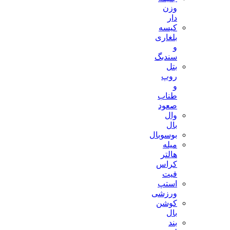
وزن
دار
کیسه
بلغاری
و
سندبگ
بتل
روپ
و
طناب
صعود
وال
بال
بوسوبال
میله
هالتر
کراس
فیت
استپ
ورزشی
کوشن
بال
بند