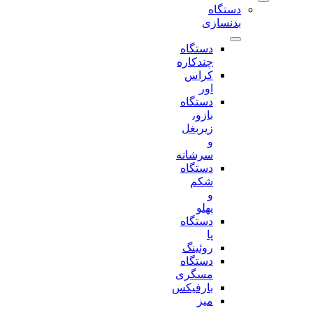
دستگاه
بدنسازی
دستگاه
چندکاره
کراس
اور
دستگاه
بازو،
زیربغل
و
سرشانه
دستگاه
شکم
و
پهلو
دستگاه
پا
روئینگ
دستگاه
مسگری
بارفیکس
میز