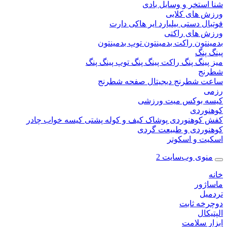
ستخر و وسایل بادی
 های کلابی
ال دستی
بیلیارد
ایر هاکی
دارت
 های راکتی
نتون
راکت بدمینتون
توپ بدمینتون
پنگ
ینگ پنگ
راکت پینگ پنگ
توپ پینگ پنگ
نج
 شطرنج دیجیتال
صفحه شطرنج
 بوکس
میت ورزشی
وردی
کوهنوردی
پوشاک
کیف و کوله پشتی
کیسه خواب
چادر
وردی و طبیعت گردی
ت و اسکوتر
وی وب‌سایت 2
ژور
یل
خه ثابت
کال
ر سلامت