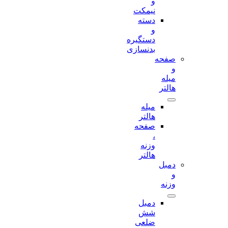
و
نیمکت
دسته
و
دستگیره
بدنسازی
صفحه
و
میله
هالتر
میله
هالتر
صفحه
،
وزنه
هالتر
دمبل
و
وزنه
دمبل
شش
ضلعی