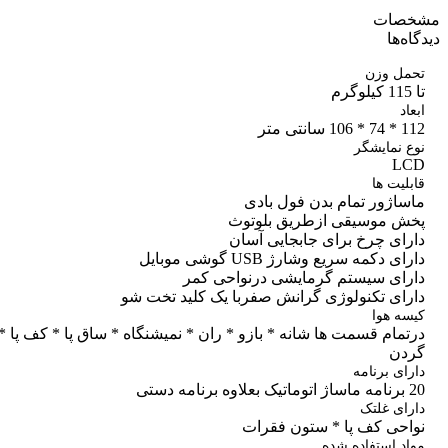
صات
ه‌ها
مل وزن
اد
 سانتی متر
 نمایشگر
L
لیت ها
ساژور تمام بدن فول بادی
ش موسیقی ازطریق بلوتوث
رای چرخ برای جابجایی آسان
ی دکمه سریع وشارژ USB گوشی موبایل
رای سیستم گرمایشی درنواحی کمر
رای تکنولوژی گرانش صفربا یک کلید تخت شو
ه هوا
مام قسمت ها شانه * بازو * ران * نمیشنگاه * ساق پا * کف پا *
دن
ای برنامه
 دستی
ای غلتک
احی کف پا * ستون فقرات
د استفاده شده