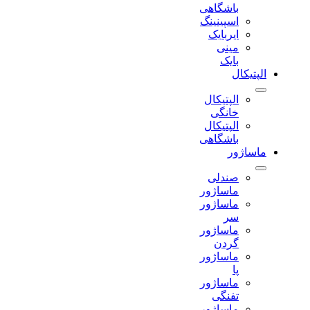
باشگاهی
اسپینینگ
ایربایک
مینی
بایک
الپتیکال
الپتیکال
خانگی
الپتیکال
باشگاهی
ماساژور
صندلی
ماساژور
ماساژور
سر
ماساژور
گردن
ماساژور
پا
ماساژور
تفنگی
ماساژور