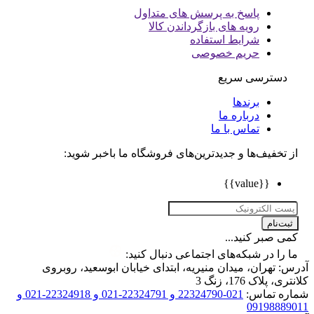
پاسخ به پرسش های متداول
رویه های بازگرداندن کالا
شرایط استفاده
حریم خصوصی
دسترسی سریع
برندها
درباره ما
تماس با ما
تخفیف‌ها و جدیدترین‌های فروشگاه ما باخبر شوید:
{{value}}
ت‌نام
 صبر کنید...
را در شبکه‌های اجتماعی دنبال کنید:
 تهران، میدان منیریه، ابتدای خیابان ابوسعید، روبروی
 پلاک 176، زنگ 3
ه تماس:
021-22324790 و 22324791-021 و 22324918-021 و
0919888