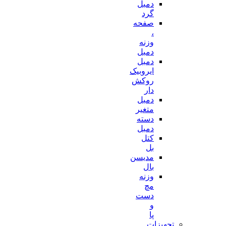
دمبل
گرد
صفحه
،
وزنه
دمبل
دمبل
ایروبیک
روکش
دار
دمبل
متغیر
دسته
دمبل
کتل
بل
مدیسن
بال
وزنه
مچ
دست
و
پا
تجهیزات