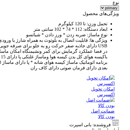
نوع
ویژگی‌های محصول
تحمل وزن: تا 120 کیلوگرم
ابعاد دستگاه: 112 * 74 * 102 سانتی متر
نوع ماساژ: ضربه زدن * ورز دادن * شیاتسو
ویژگی ها: قابلیت اتصال به بلوتوث به همراه شارژ با ورودی
USB دارای جاذبه صفر حرکت رو به جلو برای صرفه جویی
در فضا عملکرد گرمایش برای کمر ونشیمنگاه امکان ماساژ
باکیسه هوای کل بدن کیسه هوا وماساژ غلتکی پا دارای 15
برنامه اتوماتیک ماساژ کیسه هوای شانه * پا دارای ماساژ 3
بعدی دارای فرمان صوتی دارای کاف ران
امکان تحویل
اکسپرس
ضمانت اصل
بودن کالا
فروشنده: بانی اسپرت