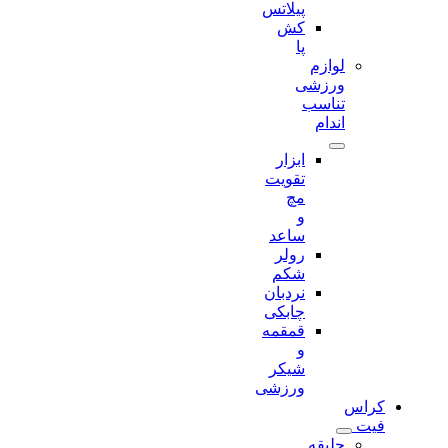
پیلاتس
کش
پا
لوازم
ورزشی
تناسب
اندام
ابزار
تقویت
مچ
و
ساعد
رولر
شکم
نردبان
چابکی
قمقمه
و
شیکر
ورزشی
کراس
فیت
جلیقه