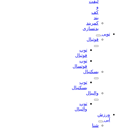
لیفت
و
کف
بند
کمربند
بدنسازی
توپی
فوتبال
توپ
فوتبال
توپ
فوتسال
بسکتبال
توپ
بسکتبال
والیبال
توپ
والیبال
ورزش
آبی
شنا