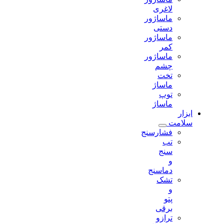
لاغری
ماساژور
دستی
ماساژور
کمر
ماساژور
چشم
تخت
ماساژ
توپ
ماساژ
ابزار
سلامت
فشارسنج
تب
سنج
و
دماسنج
تشک
و
پتو
برقی
ترازو