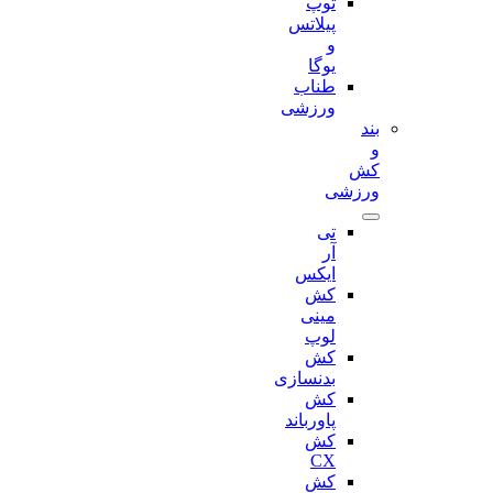
توپ
پیلاتس
و
یوگا
طناب
ورزشی
بند
و
کش
ورزشی
تی
آر
ایکس
کش
مینی
لوپ
کش
بدنسازی
کش
پاورباند
کش
CX
کش