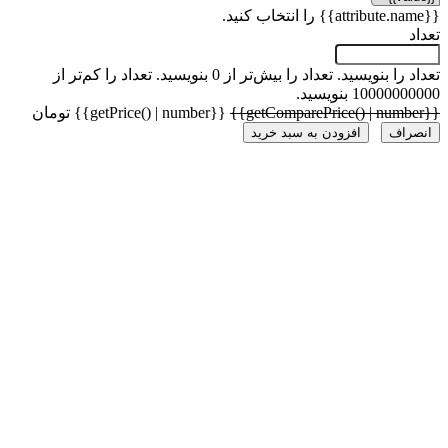
 را بنویسید.
تعداد را بیش‌تر از 0 بنویسید.
تعداد را کم‌تر از
1000 بنویسید.
{{getPrice() | number}} تومان
راف
افزودن به سبد خرید