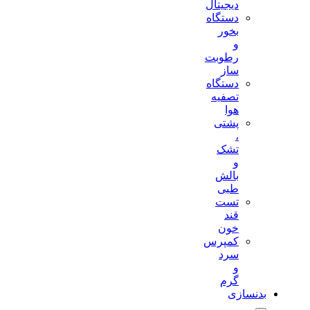
دیجیتال
دستگاه
بخور
و
رطوبت
ساز
دستگاه
تصفیه
هوا
پشتی
،
تشک
و
بالش
طبی
تست
قند
خون
کمپرس
سرد
و
گرم
بدنسازی