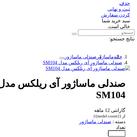
ف
 و نهایی
دن سفارش
د خرید شما
لی است.
 جستجو:
خانه
ماساژور
صندلی ماساژور
صندلی ماساژور آی ریلکس مدل SM104
صندلی ماساژور آی ریلکس مدل
SM104
گارانتی 12 ماهه
از {{model.count}}
دسته :
صندلی ماساژور
تعداد