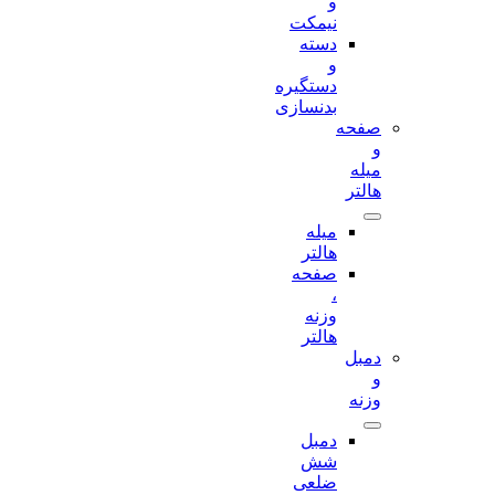
و
نیمکت
دسته
و
دستگیره
بدنسازی
صفحه
و
میله
هالتر
میله
هالتر
صفحه
،
وزنه
هالتر
دمبل
و
وزنه
دمبل
شش
ضلعی