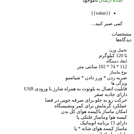
آماده ارسال
ناموجود
{{value}}
کمی صبر کنید...
صات
ه‌ها
مل وزن
اد دستگاه
 سانتی متر
 ماساژ
به زدن * ورز دادن * شیاتسو
گی ها
لیت اتصال به بلوتوث به همراه شارژ با ورودی USB
رای جاذبه صفر
کت رو به جلو برای صرفه جویی در فضا
لکرد گرمایش برای کمر ونشیمنگاه
کان ماساژ باکیسه هوای کل بدن
سه هوا وماساژ غلتکی پا
برنامه اتوماتیک
ساژ کیسه هوای شانه * پا