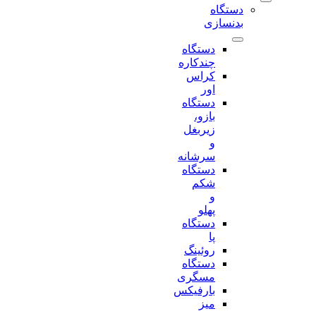
دستگاه
بدنسازی
دستگاه
چندکاره
کراس
اور
دستگاه
بازو،
زیربغل
و
سرشانه
دستگاه
شکم
و
پهلو
دستگاه
پا
روئینگ
دستگاه
مسگری
بارفیکس
میز