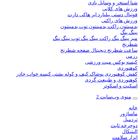
ستخر و وسایل بادی
 های کلابی
ال دستی
بیلیارد
ایر هاکی
دارت
 های راکتی
نتون
راکت بدمینتون
توپ بدمینتون
پنگ
ینگ پنگ
راکت پینگ پنگ
توپ پینگ پنگ
نج
 شطرنج دیجیتال
صفحه شطرنج
 بوکس
میت ورزشی
وردی
کوهنوردی
پوشاک
کیف و کوله پشتی
کیسه خواب
چادر
وردی و طبیعت گردی
ت و اسکوتر
وی وب‌سایت 2
ژور
یل
خه ثابت
کال
ر سلامت