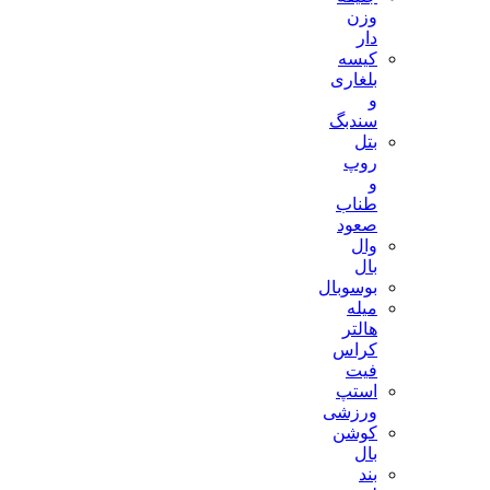
وزن
دار
کیسه
بلغاری
و
سندبگ
بتل
روپ
و
طناب
صعود
وال
بال
بوسوبال
میله
هالتر
کراس
فیت
استپ
ورزشی
کوشن
بال
بند