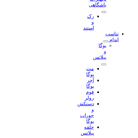
باشگاهی
رک
و
استند
تناسب
اندام
یوگا
و
پیلاتس
مت
یوگا
آجر
یوگا
فوم
رولر
دستکش
و
جوراب
یوگا
حلقه
پیلاتس