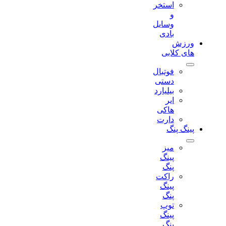
استخر
و
وسایل
بادی
ورزش
های کلابی
فوتبال
دستی
بیلیارد
ایر
هاکی
دارت
پینگ پنگ
میز
پینگ
پنگ
راکت
پینگ
پنگ
توپ
پینگ
پنگ