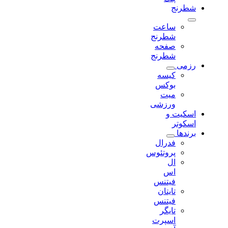
شطرنج
ساعت
شطرنج
صفحه
شطرنج
رزمی
کیسه
بوکس
میت
ورزشی
اسکیت و
اسکوتر
برندها
فدرال
پروتئوس
ال
اس
فیتنس
تایتان
فیتنس
تایگر
اسپرت