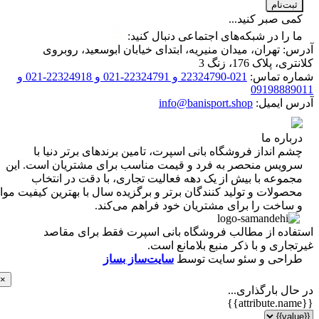
ت‌نام
 صبر کنید...
را در شبکه‌های اجتماعی دنبال کنید:
 تهران، میدان منیریه، ابتدای خیابان ابوسعید، روبروی
 پلاک 176، زنگ 3
ه تماس:
021-22324790 و 22324791-021 و 22324918-021 و
0919888
 ایمیل:
info@banisport.shop
اره ما
 انداز فروشگاه‌ بانی اسپرت، تامین برندهای برتر دنیا با
ویس منحصر به فرد و قیمت مناسب برای مشتریان است. این
موعه با بیش از یک دهه فعالیت تجاری، با دقت در انتخاب
ولات و تولید کنندگان برتر و برگزیده سال با بهترین کیفیت مواد
ساخت را برای مشتریان خود فراهم می‌کند.
اده از مطالب فروشگاه بانی اسپرت فقط برای مقاصد
اری و با ذکر منبع بلامانع است.
احی و سئو سایت توسط
سایت‌ساز بساز
×
ل بارگذاری...