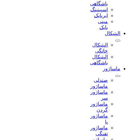
باشگاهی
اسپینینگ
ایربایک
مینی
بایک
الپتیکال
الپتیکال
خانگی
الپتیکال
باشگاهی
ماساژور
صندلی
ماساژور
ماساژور
سر
ماساژور
گردن
ماساژور
پا
ماساژور
تفنگی
ماساژور