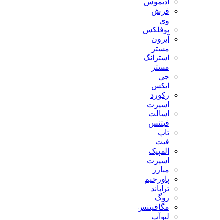
آذیموس
فرش
وی
بوفلکس
آیرون
مستر
استرانگ
مستر
جی
ایکس
رکورد
اسپرت
اسالت
فیتنس
تاپ
فیت
المپیک
اسپرت
مبارز
پاورجیم
تراباند
روگ
مگافیتنس
لیوآپ