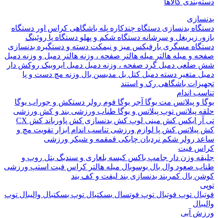
بندی کالاها
ازی
اه بدنسازی
دستگاه چندکاره
پله باشگاهی
کراس اور
دستگاه
 زیربغل و سرشانه
دستگاه شکم و پهلو
دستگاه پا
روئینگ
اه مسگری
بارفیکس
میز و نیمکت
دسته و دستگیره بدنسازی
 و میله هالتر
میله هالتر
صفحه ، وزنه هالتر
دمبل و وزنه
دمبل
ضلعی
دمبل گرد
صفحه ، وزنه دمبل
دمبل ایروبیک روکش دار
 متغیر
دسته دمبل
کتل بل
مدیسن بال
وزنه مچ دست و پا
زات باشگاهی
رک و استند
 اندام
و پیلاتس
مت یوگا
آجر یوگا
فوم رولر
دستکش و جوراب یوگا
 پیلاتس
توپ پیلاتس و یوگا
طناب ورزشی
بند و کش ورزشی
ر ایکس
کش مینی لوپ
کش بدنسازی
کش پاورباند
کش CX
یلاتس
کش پا
لوازم ورزشی تناسب اندام
ابزار تقویت مچ و
د
رولر شکم
نردبان چابکی
قمقمه و شیکر ورزشی
 فیت
ه وزن دار
جامپ باکس
کیسه بلغاری و سندبگ
بتل روپ و
 صعود
وال بال
بوسوبال
میله هالتر کراس فیت
استپ ورزشی
 بال
کمربند بدنسازی
بند لیفت و کف بند
ال
توپ فوتبال
توپ فوتسال
بسکتبال
توپ بسکتبال
والیبال
توپ
ال
 آبی