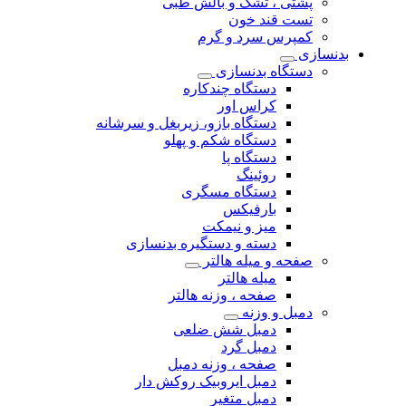
پشتی ، تشک و بالش طبی
تست قند خون
کمپرس سرد و گرم
بدنسازی
دستگاه بدنسازی
دستگاه چندکاره
کراس اور
دستگاه بازو، زیربغل و سرشانه
دستگاه شکم و پهلو
دستگاه پا
روئینگ
دستگاه مسگری
بارفیکس
میز و نیمکت
دسته و دستگیره بدنسازی
صفحه و میله هالتر
میله هالتر
صفحه ، وزنه هالتر
دمبل و وزنه
دمبل شش ضلعی
دمبل گرد
صفحه ، وزنه دمبل
دمبل ایروبیک روکش دار
دمبل متغیر