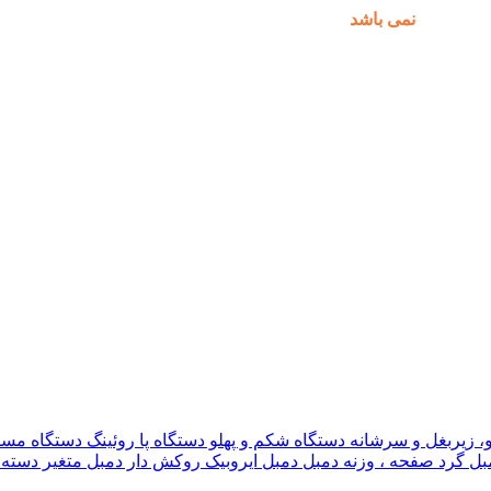
مکان پذیر
نمی باشد
.
و، زیربغل و سرشانه
دستگاه شکم و پهلو
دستگاه پا
روئینگ
دستگاه مس
بل گرد
صفحه ، وزنه دمبل
دمبل ایروبیک روکش دار
دمبل متغیر
دسته 