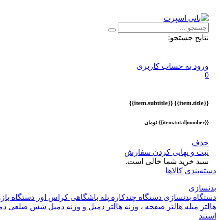
اطلاعیه :
با توجه به شرایط حال حاضر ، ثبت و ارسال سفارشات ا
نتایج جستجو:
ورود به حساب کاربری
0
{{item.subtitle}}
{{item.title}}
{{item.total|number}} تومان
حذف
ثبت و نهایی کردن سفارش
سبد خرید شما خالی است.
دسته‌بندی کالاها
بدنسازی
دستگاه بدنسازی
دستگاه چندکاره
پله باشگاهی
کراس اور
دستگاه باز
هالتر
میله هالتر
صفحه ، وزنه هالتر
دمبل و وزنه
دمبل شش ضلعی
دم
استند