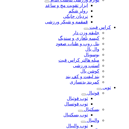
ابزار تقویت مچ و ساعد
رولر شکم
نردبان چابکی
قمقمه و شیکر ورزشی
کراس فیت
جلیقه وزن دار
کیسه بلغاری و سندبگ
بتل روپ و طناب صعود
وال بال
بوسوبال
میله هالتر کراس فیت
استپ ورزشی
کوشن بال
بند لیفت و کف بند
کمربند بدنسازی
توپی
فوتبال
توپ فوتبال
توپ فوتسال
بسکتبال
توپ بسکتبال
والیبال
توپ والیبال