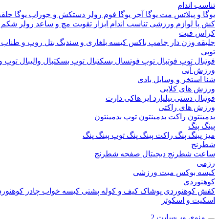
تناسب اندام
یوگا و پیلاتس
مت یوگا
آجر یوگا
فوم رولر
دستکش و جوراب یوگا
حلقه
کش پا
لوازم ورزشی تناسب اندام
ابزار تقویت مچ و ساعد
رولر شکم
کراس فیت
جلیقه وزن دار
جامپ باکس
کیسه بلغاری و سندبگ
بتل روپ و طناب
توپی
فوتبال
توپ فوتبال
توپ فوتسال
بسکتبال
توپ بسکتبال
والیبال
توپ وا
ورزش آبی
شنا
استخر و وسایل بادی
ورزش های کلابی
فوتبال دستی
بیلیارد
ایر هاکی
دارت
ورزش های راکتی
بدمینتون
راکت بدمینتون
توپ بدمینتون
پینگ پنگ
میز پینگ پنگ
راکت پینگ پنگ
توپ پینگ پنگ
شطرنج
ساعت شطرنج دیجیتال
صفحه شطرنج
رزمی
کیسه بوکس
میت ورزشی
کوهنوردی
کفش کوهنوردی
پوشاک
کیف و کوله پشتی
کیسه خواب
چادر کوهنور
اسکیت و اسکوتر
منوی وب‌سایت 2