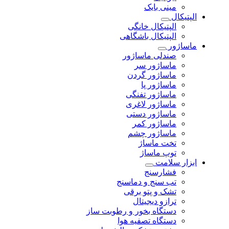
مینی بایک
الپتیکال
الپتیکال خانگی
الپتیکال باشگاهی
ماساژور
صندلی ماساژور
ماساژور سر
ماساژور گردن
ماساژور پا
ماساژور تفنگی
ماساژور لاغری
ماساژور دستی
ماساژور کمر
ماساژور چشم
تخت ماساژ
توپ ماساژ
ابزار سلامت
فشارسنج
تب سنج و دماسنج
تشک و پتو برقی
ترازو دیجیتال
دستگاه بخور و رطوبت ساز
دستگاه تصفیه هوا