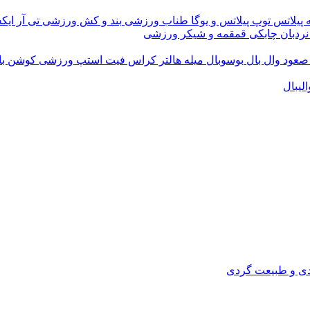
 پیلاتس
توپ پیلاتس و یوگا
طناب ورزشی
بند و کش ورزشی
تی آر ای
نردبان چابکی
قمقمه و شیکر ورزشی
 صعود
وال بال
بوسوبال
میله هالتر کراس فیت
استپ ورزشی
کوشن ب
لیبال
دی و طبیعت گردی