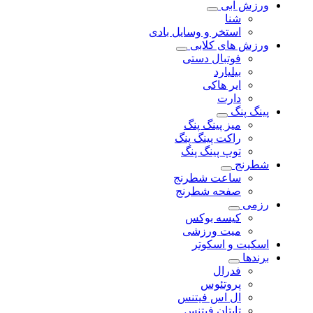
ورزش آبی
شنا
استخر و وسایل بادی
ورزش های کلابی
فوتبال دستی
بیلیارد
ایر هاکی
دارت
پینگ پنگ
میز پینگ پنگ
راکت پینگ پنگ
توپ پینگ پنگ
شطرنج
ساعت شطرنج
صفحه شطرنج
رزمی
کیسه بوکس
میت ورزشی
اسکیت و اسکوتر
برندها
فدرال
پروتئوس
ال اس فیتنس
تایتان فیتنس