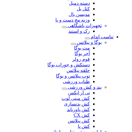
دسته دمبل
کتل بل
مدیسن بال
وزنه مچ دست و پا
تجهیزات باشگاهی
رک و استند
تناسب اندام
یوگا و پیلاتس
مت یوگا
آجر یوگا
فوم رولر
دستکش و جوراب یوگا
حلقه پیلاتس
توپ پیلاتس و یوگا
طناب ورزشی
بند و کش ورزشی
تی آر ایکس
کش مینی لوپ
کش بدنسازی
کش پاورباند
کش CX
کش پیلاتس
کش پا
لوازم ورزشی تناسب اندام