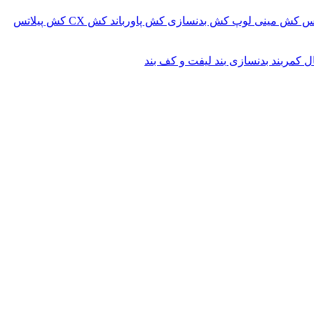
کس
کش مینی لوپ
کش بدنسازی
کش پاورباند
کش CX
کش پیلاتس
ال
کمربند بدنسازی
بند لیفت و کف بند