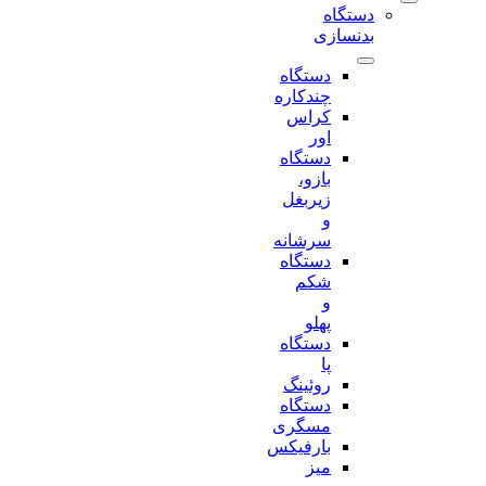
دستگاه
بدنسازی
دستگاه
چندکاره
کراس
اور
دستگاه
بازو،
زیربغل
و
سرشانه
دستگاه
شکم
و
پهلو
دستگاه
پا
روئینگ
دستگاه
مسگری
بارفیکس
میز