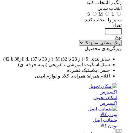
رنگ را انتخاب کنید.
انتخاب سایز:
S
M
L
سایز را انتخاب کنید.
تعداد
نوع
ویژگی‌های محصول
سایز بندی: S: (از 28 تا 32) M: (از 33 تا 37) L: (از38 تا 42)
سبک اسکیت: آموزشی ، تفریحی (نیمه حرفه ای)
جنس: پلاستیک فشرده
اقلام همراه: همراه با کلاه و لوازم ایمنی
امکان تحویل
اکسپرس
ضمانت اصل
بودن کالا