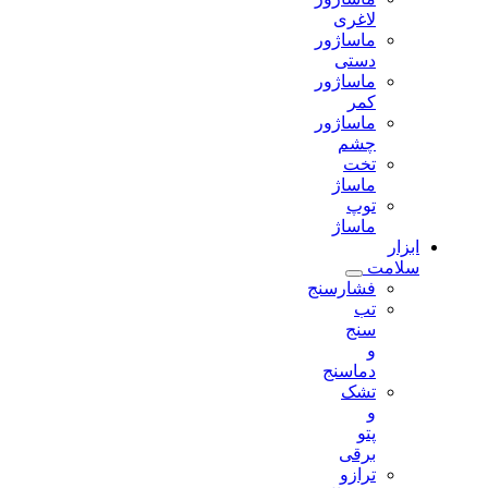
لاغری
ماساژور
دستی
ماساژور
کمر
ماساژور
چشم
تخت
ماساژ
توپ
ماساژ
ابزار
سلامت
فشارسنج
تب
سنج
و
دماسنج
تشک
و
پتو
برقی
ترازو