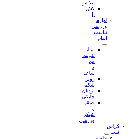
پیلاتس
کش
پا
لوازم
ورزشی
تناسب
اندام
ابزار
تقویت
مچ
و
ساعد
رولر
شکم
نردبان
چابکی
قمقمه
و
شیکر
ورزشی
کراس
فیت
جلیقه