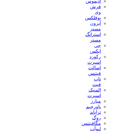
آذیموس
فرش
وی
بوفلکس
آیرون
مستر
استرانگ
مستر
جی
ایکس
رکورد
اسپرت
اسالت
فیتنس
تاپ
فیت
المپیک
اسپرت
مبارز
پاورجیم
تراباند
روگ
مگافیتنس
لیوآپ