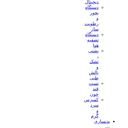
دیجیتال
دستگاه
بخور
و
رطوبت
ساز
دستگاه
تصفیه
هوا
پشتی
،
تشک
و
بالش
طبی
تست
قند
خون
کمپرس
سرد
و
گرم
بدنسازی