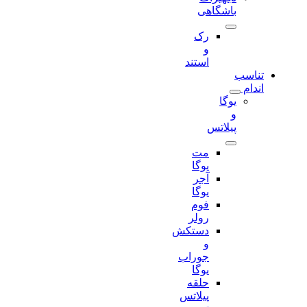
باشگاهی
رک
و
استند
تناسب
اندام
یوگا
و
پیلاتس
مت
یوگا
آجر
یوگا
فوم
رولر
دستکش
و
جوراب
یوگا
حلقه
پیلاتس