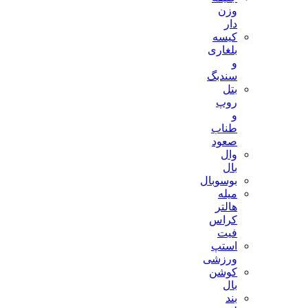
وزن
دار
کیسه
بلغاری
و
سندبگ
بتل
روپ
و
طناب
صعود
وال
بال
بوسوبال
میله
هالتر
کراس
فیت
استپ
ورزشی
کوشن
بال
بند