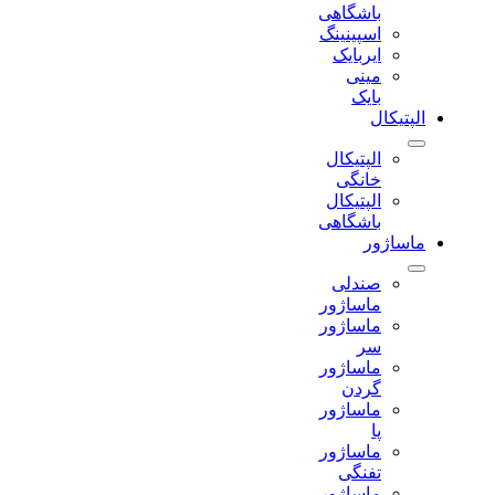
باشگاهی
اسپینینگ
ایربایک
مینی
بایک
الپتیکال
الپتیکال
خانگی
الپتیکال
باشگاهی
ماساژور
صندلی
ماساژور
ماساژور
سر
ماساژور
گردن
ماساژور
پا
ماساژور
تفنگی
ماساژور