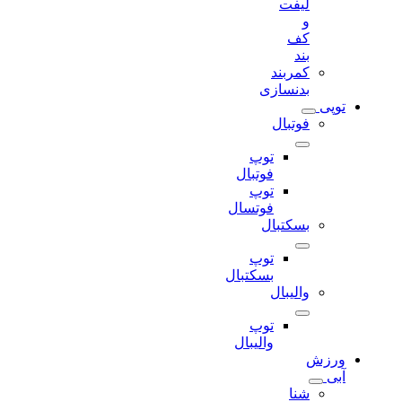
لیفت
و
کف
بند
کمربند
بدنسازی
توپی
فوتبال
توپ
فوتبال
توپ
فوتسال
بسکتبال
توپ
بسکتبال
والیبال
توپ
والیبال
ورزش
آبی
شنا