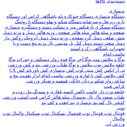
بندی کالاها
ازی
اه بدنسازی
دستگاه چندکاره
پله باشگاهی
کراس اور
دستگاه
 زیربغل و سرشانه
دستگاه شکم و پهلو
دستگاه پا
روئینگ
اه مسگری
بارفیکس
میز و نیمکت
دسته و دستگیره بدنسازی
 و میله هالتر
میله هالتر
صفحه ، وزنه هالتر
دمبل و وزنه
دمبل
ضلعی
دمبل گرد
صفحه ، وزنه دمبل
دمبل ایروبیک روکش دار
 متغیر
دسته دمبل
کتل بل
مدیسن بال
وزنه مچ دست و پا
زات باشگاهی
رک و استند
 اندام
و پیلاتس
مت یوگا
آجر یوگا
فوم رولر
دستکش و جوراب یوگا
 پیلاتس
توپ پیلاتس و یوگا
طناب ورزشی
بند و کش ورزشی
ر ایکس
کش مینی لوپ
کش بدنسازی
کش پاورباند
کش CX
یلاتس
کش پا
لوازم ورزشی تناسب اندام
ابزار تقویت مچ و
د
رولر شکم
نردبان چابکی
قمقمه و شیکر ورزشی
 فیت
ه وزن دار
جامپ باکس
کیسه بلغاری و سندبگ
بتل روپ و
 صعود
وال بال
بوسوبال
میله هالتر کراس فیت
استپ ورزشی
 بال
کمربند بدنسازی
بند لیفت و کف بند
ال
توپ فوتبال
توپ فوتسال
بسکتبال
توپ بسکتبال
والیبال
توپ
ال
 آبی