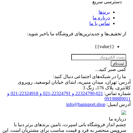
دسترسی سریع
برندها
درباره ما
تماس با ما
تخفیف‌ها و جدیدترین‌های فروشگاه ما باخبر شوید:
{{value}}
ت‌نام
 صبر کنید...
را در شبکه‌های اجتماعی دنبال کنید:
 تهران، میدان منیریه، ابتدای خیابان ابوسعید، روبروی
 پلاک 176، زنگ 3
ه تماس:
021-22324790 و 22324791-021 و 22324918-021 و
0919888
 ایمیل:
info@banisport.shop
اره ما
 انداز فروشگاه‌ بانی اسپرت، تامین برندهای برتر دنیا با
ویس منحصر به فرد و قیمت مناسب برای مشتریان است. این