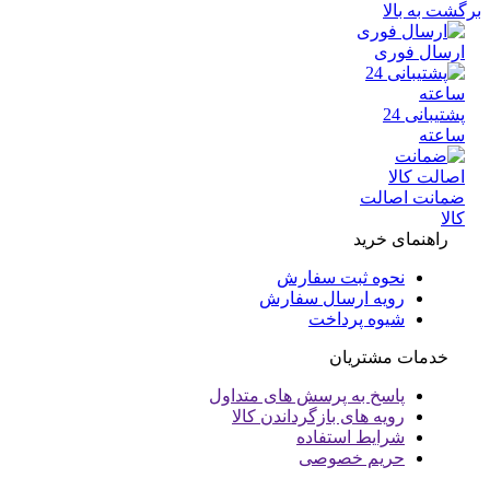
 به بالا
سال فوری
پشتیبانی 24
عته
انت اصالت
ا
راهنمای خرید
نحوه ثبت سفارش
رویه ارسال سفارش
شیوه پرداخت
خدمات مشتریان
پاسخ به پرسش های متداول
رویه های بازگرداندن کالا
شرایط استفاده
حریم خصوصی