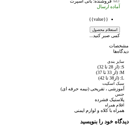
فروشنده: بانی اسپرت
آماده ارسال
{{value}}
استعلام محصول
کمی صبر کنید...
صات
ه‌ها
ز بندی
ک اسکیت
وزشی ، تفریحی (نیمه حرفه ای)
س
استیک فشرده
ام همراه
اه با کلاه و لوازم ایمنی
اه خود را بنویسید