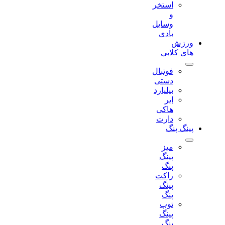
استخر
و
وسایل
بادی
ورزش
های کلابی
فوتبال
دستی
بیلیارد
ایر
هاکی
دارت
پینگ پنگ
میز
پینگ
پنگ
راکت
پینگ
پنگ
توپ
پینگ
پنگ