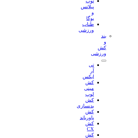
توپ
پیلاتس
و
یوگا
طناب
ورزشی
بند
و
کش
ورزشی
تی
آر
ایکس
کش
مینی
لوپ
کش
بدنسازی
کش
پاورباند
کش
CX
کش