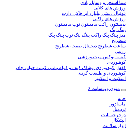
ستخر و وسایل بادی
 های کلابی
ال دستی
بیلیارد
ایر هاکی
دارت
 های راکتی
نتون
راکت بدمینتون
توپ بدمینتون
پنگ
ینگ پنگ
راکت پینگ پنگ
توپ پینگ پنگ
نج
 شطرنج دیجیتال
صفحه شطرنج
 بوکس
میت ورزشی
وردی
کوهنوردی
پوشاک
کیف و کوله پشتی
کیسه خواب
چادر
وردی و طبیعت گردی
ت و اسکوتر
وی وب‌سایت 2
ژور
یل
خه ثابت
کال
ر سلامت