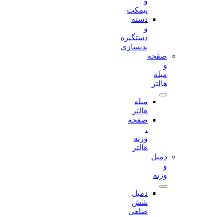
و
نیمکت
دسته
و
دستگیره
بدنسازی
صفحه
و
میله
هالتر
میله
هالتر
صفحه
،
وزنه
هالتر
دمبل
و
وزنه
دمبل
شش
ضلعی