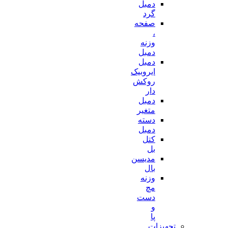
دمبل
گرد
صفحه
،
وزنه
دمبل
دمبل
ایروبیک
روکش
دار
دمبل
متغیر
دسته
دمبل
کتل
بل
مدیسن
بال
وزنه
مچ
دست
و
پا
تجهیزات