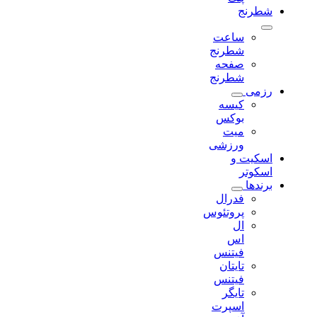
شطرنج
ساعت
شطرنج
صفحه
شطرنج
رزمی
کیسه
بوکس
میت
ورزشی
اسکیت و
اسکوتر
برندها
فدرال
پروتئوس
ال
اس
فیتنس
تایتان
فیتنس
تایگر
اسپرت