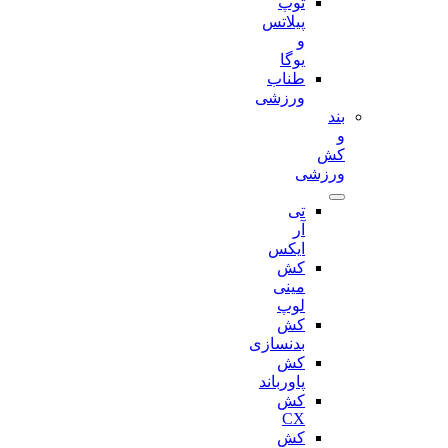
توپ
پیلاتس
و
یوگا
طناب
ورزشی
بند
و
کش
ورزشی
تی
آر
ایکس
کش
مینی
لوپ
کش
بدنسازی
کش
پاورباند
کش
CX
کش