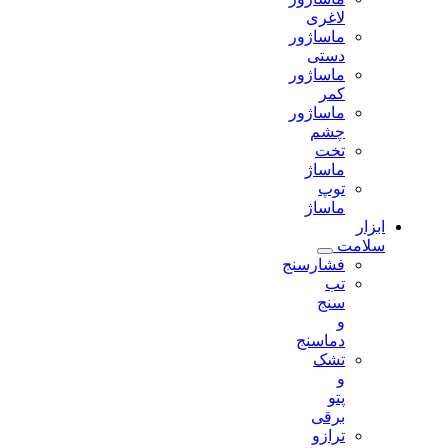
لاغری
ماساژور
دستی
ماساژور
کمر
ماساژور
چشم
تخت
ماساژ
توپ
ماساژ
ابزار
سلامت
فشارسنج
تب
سنج
و
دماسنج
تشک
و
پتو
برقی
ترازو