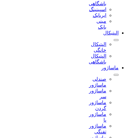
باشگاهی
اسپینینگ
ایربایک
مینی
بایک
الپتیکال
الپتیکال
خانگی
الپتیکال
باشگاهی
ماساژور
صندلی
ماساژور
ماساژور
سر
ماساژور
گردن
ماساژور
پا
ماساژور
تفنگی
ماساژور