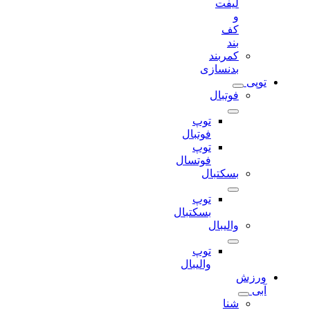
لیفت
و
کف
بند
کمربند
بدنسازی
توپی
فوتبال
توپ
فوتبال
توپ
فوتسال
بسکتبال
توپ
بسکتبال
والیبال
توپ
والیبال
ورزش
آبی
شنا