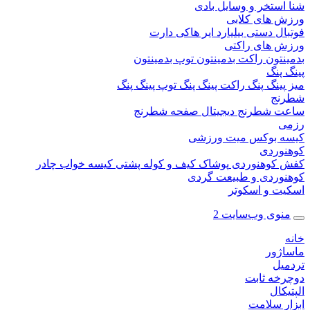
ستخر و وسایل بادی
 های کلابی
ال دستی
بیلیارد
ایر هاکی
دارت
 های راکتی
نتون
راکت بدمینتون
توپ بدمینتون
پنگ
ینگ پنگ
راکت پینگ پنگ
توپ پینگ پنگ
نج
 شطرنج دیجیتال
صفحه شطرنج
 بوکس
میت ورزشی
وردی
کوهنوردی
پوشاک
کیف و کوله پشتی
کیسه خواب
چادر
وردی و طبیعت گردی
ت و اسکوتر
وی وب‌سایت 2
ژور
یل
خه ثابت
کال
ر سلامت