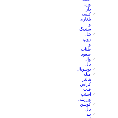
وزن
دار
کیسه
بلغاری
و
سندبگ
بتل
روپ
و
طناب
صعود
وال
بال
بوسوبال
میله
هالتر
کراس
فیت
استپ
ورزشی
کوشن
بال
بند