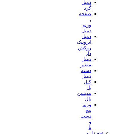
دمبل
گرد
صفحه
،
وزنه
دمبل
دمبل
ایروبیک
روکش
دار
دمبل
متغیر
دسته
دمبل
کتل
بل
مدیسن
بال
وزنه
مچ
دست
و
پا
تجهیزات