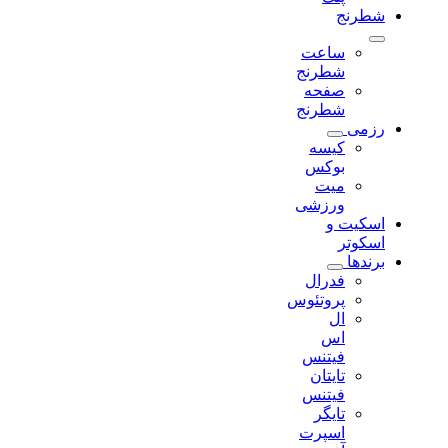
شطرنج
ساعت
شطرنج
صفحه
شطرنج
رزمی
کیسه
بوکس
میت
ورزشی
اسکیت و
اسکوتر
برندها
فدرال
پروتئوس
ال
اس
فیتنس
تایتان
فیتنس
تایگر
اسپرت