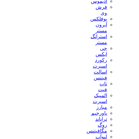
آذیموس
فرش
وی
بوفلکس
آیرون
مستر
استرانگ
مستر
جی
ایکس
رکورد
اسپرت
اسالت
فیتنس
تاپ
فیت
المپیک
اسپرت
مبارز
پاورجیم
تراباند
روگ
مگافیتنس
لیوآپ