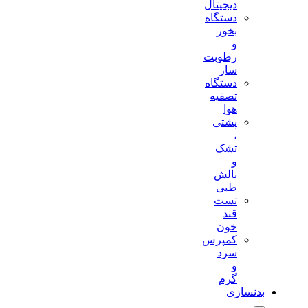
دیجیتال
دستگاه
بخور
و
رطوبت
ساز
دستگاه
تصفیه
هوا
پشتی
،
تشک
و
بالش
طبی
تست
قند
خون
کمپرس
سرد
و
گرم
بدنسازی