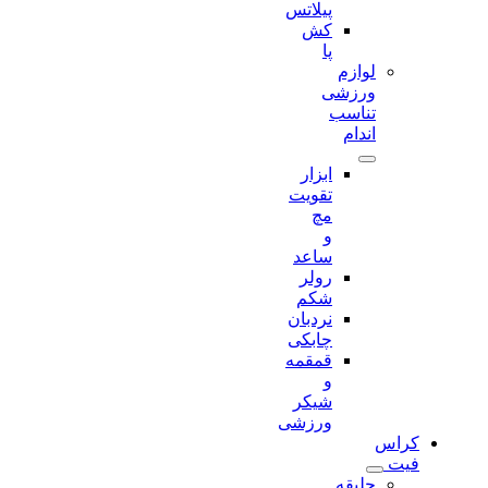
پیلاتس
کش
پا
لوازم
ورزشی
تناسب
اندام
ابزار
تقویت
مچ
و
ساعد
رولر
شکم
نردبان
چابکی
قمقمه
و
شیکر
ورزشی
کراس
فیت
جلیقه