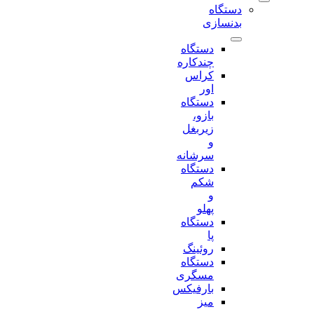
دستگاه
بدنسازی
دستگاه
چندکاره
کراس
اور
دستگاه
بازو،
زیربغل
و
سرشانه
دستگاه
شکم
و
پهلو
دستگاه
پا
روئینگ
دستگاه
مسگری
بارفیکس
میز