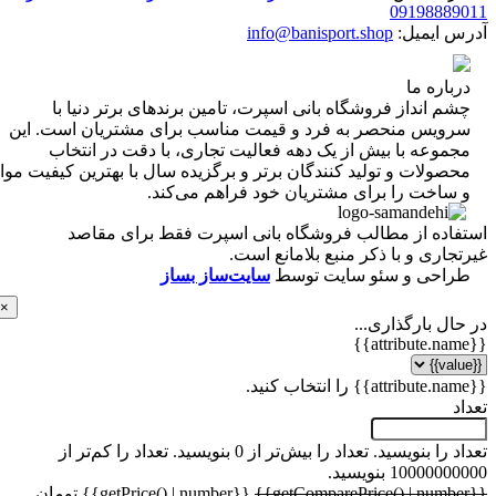
0919888
 ایمیل:
info@banisport.shop
اره ما
 انداز فروشگاه‌ بانی اسپرت، تامین برندهای برتر دنیا با
ویس منحصر به فرد و قیمت مناسب برای مشتریان است. این
موعه با بیش از یک دهه فعالیت تجاری، با دقت در انتخاب
ولات و تولید کنندگان برتر و برگزیده سال با بهترین کیفیت مواد
ساخت را برای مشتریان خود فراهم می‌کند.
اده از مطالب فروشگاه بانی اسپرت فقط برای مقاصد
اری و با ذکر منبع بلامانع است.
احی و سئو سایت توسط
سایت‌ساز بساز
×
ل بارگذاری...
 را بنویسید.
تعداد را بیش‌تر از 0 بنویسید.
تعداد را کم‌تر از
1000 بنویسید.
{{getPrice() | number}} تومان