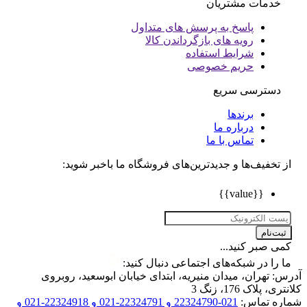
خدمات مشتریان
پاسخ به پرسش های متداول
رویه های بازگرداندن کالا
شرایط استفاده
حریم خصوصی
دسترسی سریع
برندها
درباره ما
تماس با ما
تخفیف‌ها و جدیدترین‌های فروشگاه ما باخبر شوید:
{{value}}
ت‌نام
 صبر کنید...
را در شبکه‌های اجتماعی دنبال کنید:
 تهران، میدان منیریه، ابتدای خیابان ابوسعید، روبروی
 پلاک 176، زنگ 3
ه تماس:
021-22324790 و 22324791-021 و 22324918-021 و