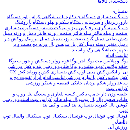
بندی کالاها
ازی
اه بدنسازی
دستگاه چندکاره
پله باشگاهی
کراس اور
دستگاه
 زیربغل و سرشانه
دستگاه شکم و پهلو
دستگاه پا
روئینگ
اه مسگری
بارفیکس
میز و نیمکت
دسته و دستگیره بدنسازی
 و میله هالتر
میله هالتر
صفحه ، وزنه هالتر
دمبل و وزنه
دمبل
ضلعی
دمبل گرد
صفحه ، وزنه دمبل
دمبل ایروبیک روکش دار
 متغیر
دسته دمبل
کتل بل
مدیسن بال
وزنه مچ دست و پا
زات باشگاهی
رک و استند
 اندام
و پیلاتس
مت یوگا
آجر یوگا
فوم رولر
دستکش و جوراب یوگا
 پیلاتس
توپ پیلاتس و یوگا
طناب ورزشی
بند و کش ورزشی
ر ایکس
کش مینی لوپ
کش بدنسازی
کش پاورباند
کش CX
یلاتس
کش پا
لوازم ورزشی تناسب اندام
ابزار تقویت مچ و
د
رولر شکم
نردبان چابکی
قمقمه و شیکر ورزشی
 فیت
ه وزن دار
جامپ باکس
کیسه بلغاری و سندبگ
بتل روپ و
 صعود
وال بال
بوسوبال
میله هالتر کراس فیت
استپ ورزشی
 بال
کمربند بدنسازی
بند لیفت و کف بند
ال
توپ فوتبال
توپ فوتسال
بسکتبال
توپ بسکتبال
والیبال
توپ
ال
 آبی