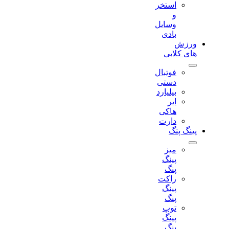
استخر
و
وسایل
بادی
ورزش
های کلابی
فوتبال
دستی
بیلیارد
ایر
هاکی
دارت
پینگ پنگ
میز
پینگ
پنگ
راکت
پینگ
پنگ
توپ
پینگ
پنگ