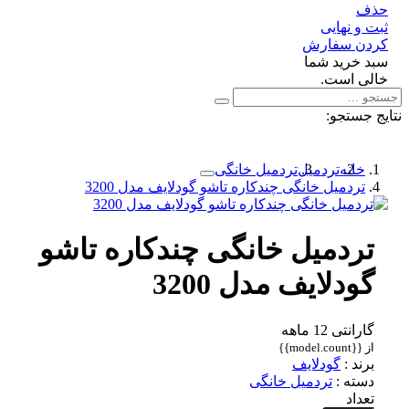
ف
 و نهایی
دن سفارش
د خرید شما
لی است.
 جستجو:
خانه
تردمیل
تردمیل خانگی
تردمیل خانگی چندکاره تاشو گودلایف مدل 3200
تردمیل خانگی چندکاره تاشو
گودلایف مدل 3200
گارانتی 12 ماهه
از {{model.count}}
برند :
گودلایف
دسته :
تردمیل خانگی
تعداد