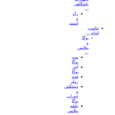
باشگاهی
رک
و
استند
تناسب
اندام
یوگا
و
پیلاتس
مت
یوگا
آجر
یوگا
فوم
رولر
دستکش
و
جوراب
یوگا
حلقه
پیلاتس