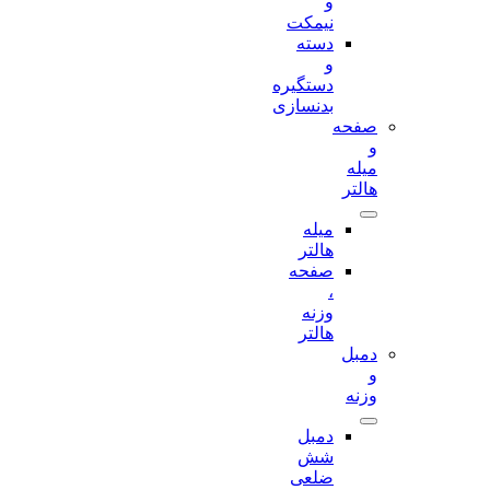
و
نیمکت
دسته
و
دستگیره
بدنسازی
صفحه
و
میله
هالتر
میله
هالتر
صفحه
،
وزنه
هالتر
دمبل
و
وزنه
دمبل
شش
ضلعی