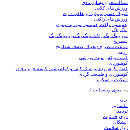
ستخر و وسایل بادی
 های کلابی
ال دستی
بیلیارد
ایر هاکی
دارت
 های راکتی
نتون
راکت بدمینتون
توپ بدمینتون
پنگ
ینگ پنگ
راکت پینگ پنگ
توپ پینگ پنگ
نج
 شطرنج دیجیتال
صفحه شطرنج
 بوکس
میت ورزشی
وردی
کوهنوردی
پوشاک
کیف و کوله پشتی
کیسه خواب
چادر
وردی و طبیعت گردی
ت و اسکوتر
وی وب‌سایت 2
ژور
یل
خه ثابت
کال
ر سلامت