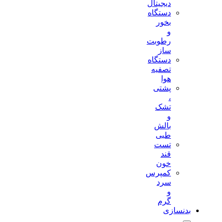
دیجیتال
دستگاه
بخور
و
رطوبت
ساز
دستگاه
تصفیه
هوا
پشتی
،
تشک
و
بالش
طبی
تست
قند
خون
کمپرس
سرد
و
گرم
بدنسازی