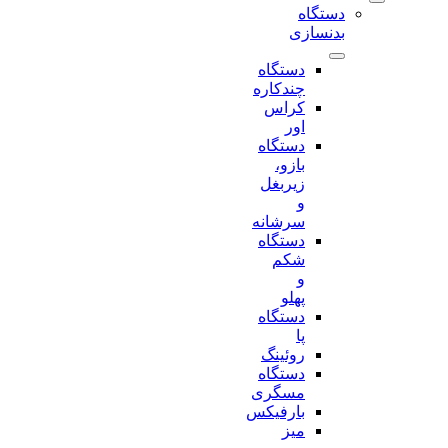
دستگاه
بدنسازی
دستگاه
چندکاره
کراس
اور
دستگاه
بازو،
زیربغل
و
سرشانه
دستگاه
شکم
و
پهلو
دستگاه
پا
روئینگ
دستگاه
مسگری
بارفیکس
میز