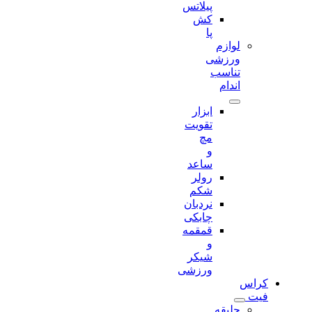
پیلاتس
کش
پا
لوازم
ورزشی
تناسب
اندام
ابزار
تقویت
مچ
و
ساعد
رولر
شکم
نردبان
چابکی
قمقمه
و
شیکر
ورزشی
کراس
فیت
جلیقه