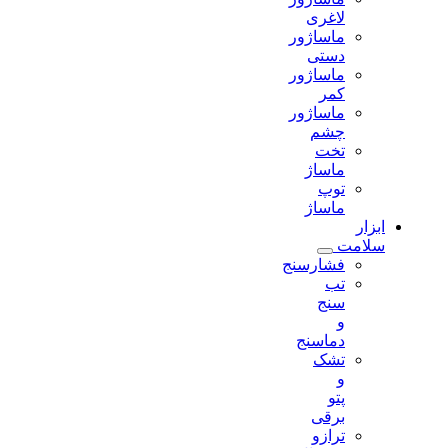
لاغری
ماساژور
دستی
ماساژور
کمر
ماساژور
چشم
تخت
ماساژ
توپ
ماساژ
ابزار
سلامت
فشارسنج
تب
سنج
و
دماسنج
تشک
و
پتو
برقی
ترازو