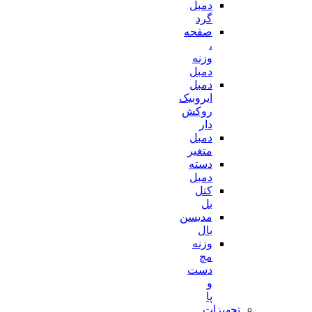
دمبل
گرد
صفحه
،
وزنه
دمبل
دمبل
ایروبیک
روکش
دار
دمبل
متغیر
دسته
دمبل
کتل
بل
مدیسن
بال
وزنه
مچ
دست
و
پا
تجهیزات