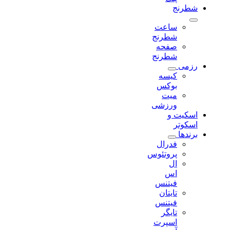
شطرنج
ساعت
شطرنج
صفحه
شطرنج
رزمی
کیسه
بوکس
میت
ورزشی
اسکیت و
اسکوتر
برندها
فدرال
پروتئوس
ال
اس
فیتنس
تایتان
فیتنس
تایگر
اسپرت