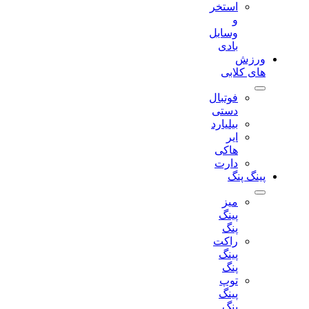
استخر
و
وسایل
بادی
ورزش
های کلابی
فوتبال
دستی
بیلیارد
ایر
هاکی
دارت
پینگ پنگ
میز
پینگ
پنگ
راکت
پینگ
پنگ
توپ
پینگ
پنگ