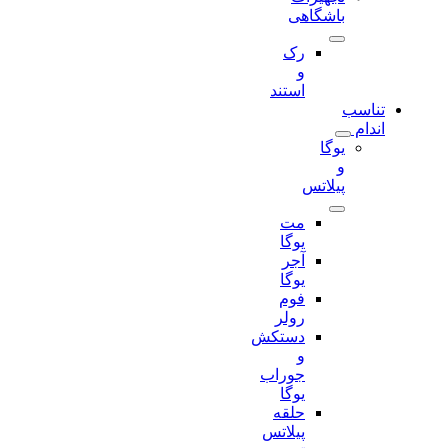
باشگاهی
رک
و
استند
تناسب
اندام
یوگا
و
پیلاتس
مت
یوگا
آجر
یوگا
فوم
رولر
دستکش
و
جوراب
یوگا
حلقه
پیلاتس