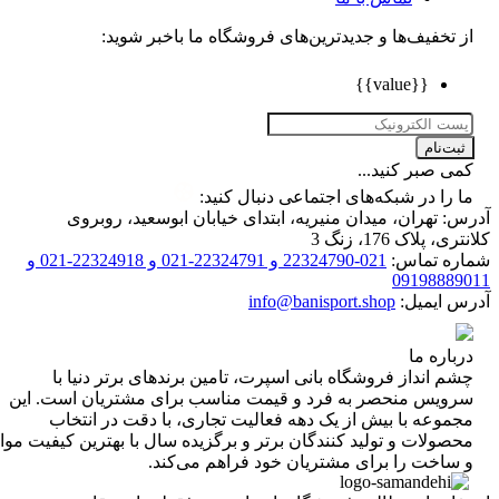
تخفیف‌ها و جدیدترین‌های فروشگاه ما باخبر شوید:
{{value}}
ت‌نام
 صبر کنید...
را در شبکه‌های اجتماعی دنبال کنید:
 تهران، میدان منیریه، ابتدای خیابان ابوسعید، روبروی
 پلاک 176، زنگ 3
ه تماس:
021-22324790 و 22324791-021 و 22324918-021 و
0919888
 ایمیل:
info@banisport.shop
اره ما
 انداز فروشگاه‌ بانی اسپرت، تامین برندهای برتر دنیا با
ویس منحصر به فرد و قیمت مناسب برای مشتریان است. این
موعه با بیش از یک دهه فعالیت تجاری، با دقت در انتخاب
ولات و تولید کنندگان برتر و برگزیده سال با بهترین کیفیت مواد
ساخت را برای مشتریان خود فراهم می‌کند.