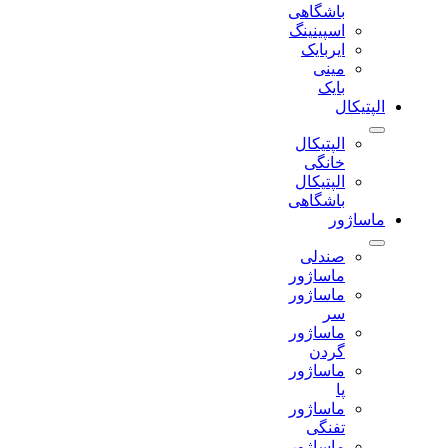
باشگاهی
اسپینینگ
ایربایک
مینی
بایک
الپتیکال
الپتیکال
خانگی
الپتیکال
باشگاهی
ماساژور
صندلی
ماساژور
ماساژور
سر
ماساژور
گردن
ماساژور
پا
ماساژور
تفنگی
ماساژور