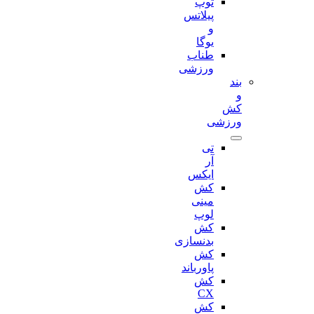
توپ
پیلاتس
و
یوگا
طناب
ورزشی
بند
و
کش
ورزشی
تی
آر
ایکس
کش
مینی
لوپ
کش
بدنسازی
کش
پاورباند
کش
CX
کش