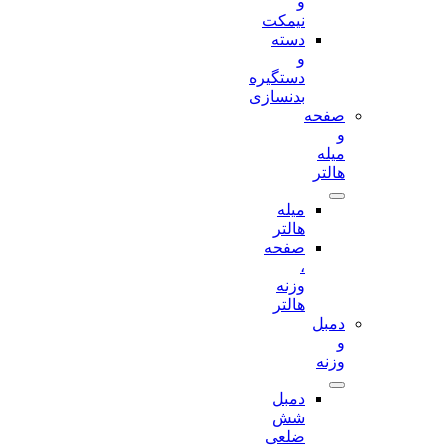
و
نیمکت
دسته
و
دستگیره
بدنسازی
صفحه
و
میله
هالتر
میله
هالتر
صفحه
،
وزنه
هالتر
دمبل
و
وزنه
دمبل
شش
ضلعی