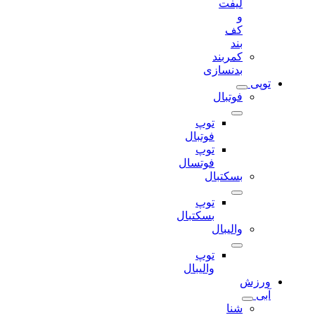
لیفت
و
کف
بند
کمربند
بدنسازی
توپی
فوتبال
توپ
فوتبال
توپ
فوتسال
بسکتبال
توپ
بسکتبال
والیبال
توپ
والیبال
ورزش
آبی
شنا