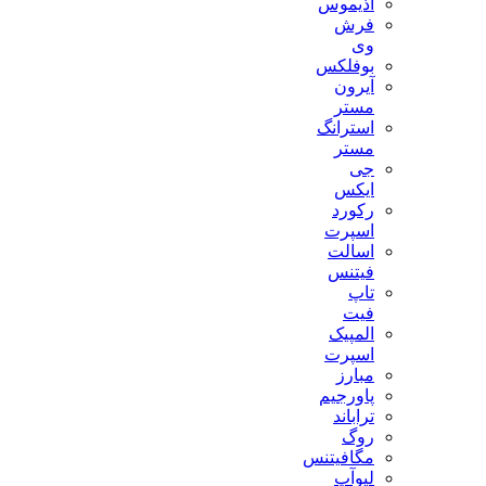
آذیموس
فرش
وی
بوفلکس
آیرون
مستر
استرانگ
مستر
جی
ایکس
رکورد
اسپرت
اسالت
فیتنس
تاپ
فیت
المپیک
اسپرت
مبارز
پاورجیم
تراباند
روگ
مگافیتنس
لیوآپ