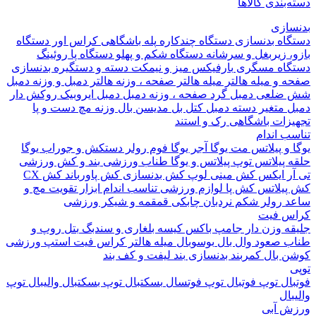
بندی کالاها
ازی
اه بدنسازی
دستگاه چندکاره
پله باشگاهی
کراس اور
دستگاه
 زیربغل و سرشانه
دستگاه شکم و پهلو
دستگاه پا
روئینگ
اه مسگری
بارفیکس
میز و نیمکت
دسته و دستگیره بدنسازی
 و میله هالتر
میله هالتر
صفحه ، وزنه هالتر
دمبل و وزنه
دمبل
ضلعی
دمبل گرد
صفحه ، وزنه دمبل
دمبل ایروبیک روکش دار
 متغیر
دسته دمبل
کتل بل
مدیسن بال
وزنه مچ دست و پا
زات باشگاهی
رک و استند
 اندام
و پیلاتس
مت یوگا
آجر یوگا
فوم رولر
دستکش و جوراب یوگا
 پیلاتس
توپ پیلاتس و یوگا
طناب ورزشی
بند و کش ورزشی
ر ایکس
کش مینی لوپ
کش بدنسازی
کش پاورباند
کش CX
یلاتس
کش پا
لوازم ورزشی تناسب اندام
ابزار تقویت مچ و
د
رولر شکم
نردبان چابکی
قمقمه و شیکر ورزشی
 فیت
ه وزن دار
جامپ باکس
کیسه بلغاری و سندبگ
بتل روپ و
 صعود
وال بال
بوسوبال
میله هالتر کراس فیت
استپ ورزشی
 بال
کمربند بدنسازی
بند لیفت و کف بند
ال
توپ فوتبال
توپ فوتسال
بسکتبال
توپ بسکتبال
والیبال
توپ
ال
 آبی