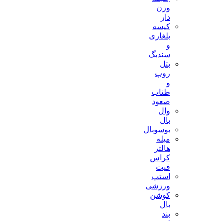
وزن
دار
کیسه
بلغاری
و
سندبگ
بتل
روپ
و
طناب
صعود
وال
بال
بوسوبال
میله
هالتر
کراس
فیت
استپ
ورزشی
کوشن
بال
بند