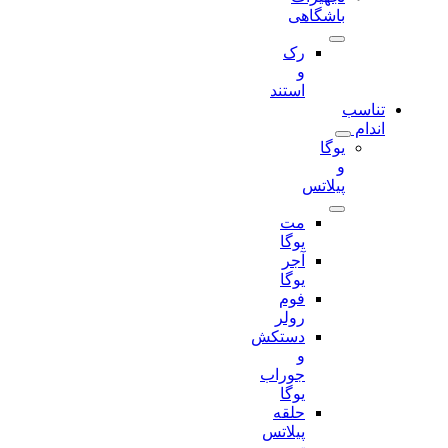
باشگاهی
رک
و
استند
تناسب
اندام
یوگا
و
پیلاتس
مت
یوگا
آجر
یوگا
فوم
رولر
دستکش
و
جوراب
یوگا
حلقه
پیلاتس