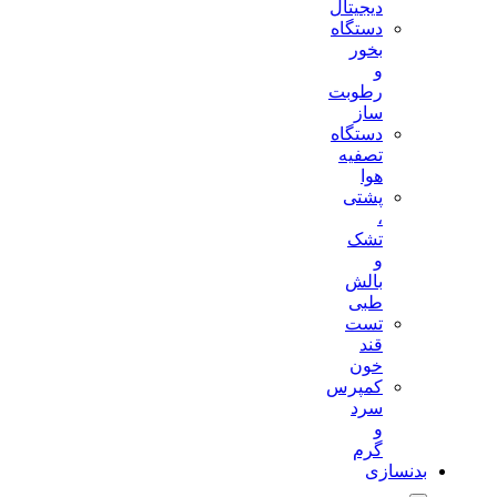
دیجیتال
دستگاه
بخور
و
رطوبت
ساز
دستگاه
تصفیه
هوا
پشتی
،
تشک
و
بالش
طبی
تست
قند
خون
کمپرس
سرد
و
گرم
بدنسازی