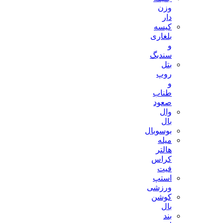
وزن
دار
کیسه
بلغاری
و
سندبگ
بتل
روپ
و
طناب
صعود
وال
بال
بوسوبال
میله
هالتر
کراس
فیت
استپ
ورزشی
کوشن
بال
بند