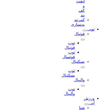
لیفت
و
کف
بند
کمربند
بدنسازی
توپی
فوتبال
توپ
فوتبال
توپ
فوتسال
بسکتبال
توپ
بسکتبال
والیبال
توپ
والیبال
ورزش
آبی
شنا