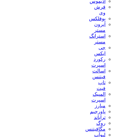
آذیموس
فرش
وی
بوفلکس
آیرون
مستر
استرانگ
مستر
جی
ایکس
رکورد
اسپرت
اسالت
فیتنس
تاپ
فیت
المپیک
اسپرت
مبارز
پاورجیم
تراباند
روگ
مگافیتنس
لیوآپ