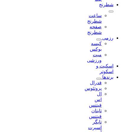
شطرنج
ساعت
شطرنج
صفحه
شطرنج
رزمی
کیسه
بوکس
میت
ورزشی
اسکیت و
اسکوتر
برندها
فدرال
پروتئوس
ال
اس
فیتنس
تایتان
فیتنس
تایگر
اسپرت