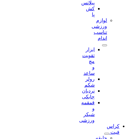
پیلاتس
کش
پا
لوازم
ورزشی
تناسب
اندام
ابزار
تقویت
مچ
و
ساعد
رولر
شکم
نردبان
چابکی
قمقمه
و
شیکر
ورزشی
کراس
فیت
جلیقه