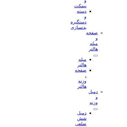
و
نیمکت
دسته
و
دستگیره
بدنسازی
صفحه
و
میله
هالتر
میله
هالتر
صفحه
،
وزنه
هالتر
دمبل
و
وزنه
دمبل
شش
ضلعی