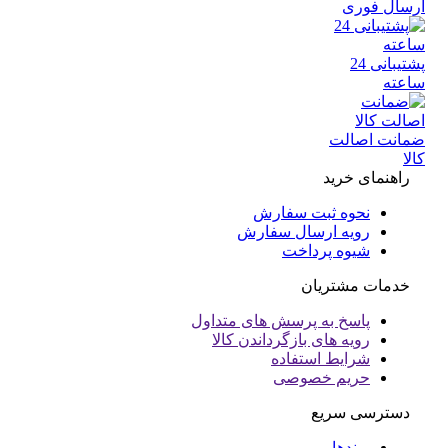
سال فوری
پشتیبانی 24
عته
انت اصالت
ا
راهنمای خرید
نحوه ثبت سفارش
رویه ارسال سفارش
شیوه پرداخت
خدمات مشتریان
پاسخ به پرسش های متداول
رویه های بازگرداندن کالا
شرایط استفاده
حریم خصوصی
دسترسی سریع
برندها