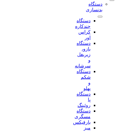
دستگاه
بدنسازی
دستگاه
چندکاره
کراس
اور
دستگاه
بازو،
زیربغل
و
سرشانه
دستگاه
شکم
و
پهلو
دستگاه
پا
روئینگ
دستگاه
مسگری
بارفیکس
میز