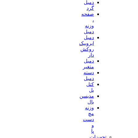
دمبل
گرد
صفحه
،
وزنه
دمبل
دمبل
ایروبیک
روکش
دار
دمبل
متغیر
دسته
دمبل
کتل
بل
مدیسن
بال
وزنه
مچ
دست
و
پا
تجهیزات