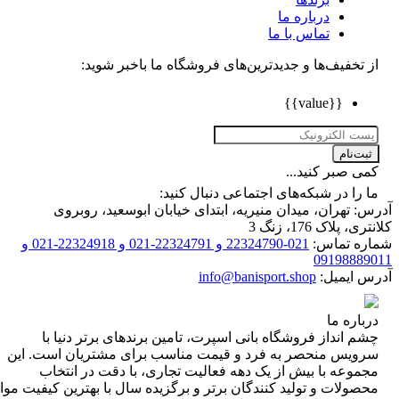
درباره ما
تماس با ما
تخفیف‌ها و جدیدترین‌های فروشگاه ما باخبر شوید:
{{value}}
ت‌نام
 صبر کنید...
را در شبکه‌های اجتماعی دنبال کنید:
 تهران، میدان منیریه، ابتدای خیابان ابوسعید، روبروی
 پلاک 176، زنگ 3
ه تماس:
021-22324790 و 22324791-021 و 22324918-021 و
0919888
 ایمیل:
info@banisport.shop
اره ما
 انداز فروشگاه‌ بانی اسپرت، تامین برندهای برتر دنیا با
ویس منحصر به فرد و قیمت مناسب برای مشتریان است. این
موعه با بیش از یک دهه فعالیت تجاری، با دقت در انتخاب
ولات و تولید کنندگان برتر و برگزیده سال با بهترین کیفیت مواد