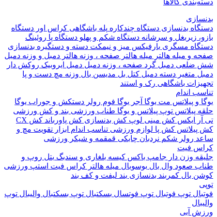
بندی کالاها
ازی
اه بدنسازی
دستگاه چندکاره
پله باشگاهی
کراس اور
دستگاه
 زیربغل و سرشانه
دستگاه شکم و پهلو
دستگاه پا
روئینگ
اه مسگری
بارفیکس
میز و نیمکت
دسته و دستگیره بدنسازی
 و میله هالتر
میله هالتر
صفحه ، وزنه هالتر
دمبل و وزنه
دمبل
ضلعی
دمبل گرد
صفحه ، وزنه دمبل
دمبل ایروبیک روکش دار
 متغیر
دسته دمبل
کتل بل
مدیسن بال
وزنه مچ دست و پا
زات باشگاهی
رک و استند
 اندام
و پیلاتس
مت یوگا
آجر یوگا
فوم رولر
دستکش و جوراب یوگا
 پیلاتس
توپ پیلاتس و یوگا
طناب ورزشی
بند و کش ورزشی
ر ایکس
کش مینی لوپ
کش بدنسازی
کش پاورباند
کش CX
یلاتس
کش پا
لوازم ورزشی تناسب اندام
ابزار تقویت مچ و
د
رولر شکم
نردبان چابکی
قمقمه و شیکر ورزشی
 فیت
ه وزن دار
جامپ باکس
کیسه بلغاری و سندبگ
بتل روپ و
 صعود
وال بال
بوسوبال
میله هالتر کراس فیت
استپ ورزشی
 بال
کمربند بدنسازی
بند لیفت و کف بند
ال
توپ فوتبال
توپ فوتسال
بسکتبال
توپ بسکتبال
والیبال
توپ
ال
 آبی