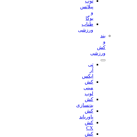
توپ
پیلاتس
و
یوگا
طناب
ورزشی
بند
و
کش
ورزشی
تی
آر
ایکس
کش
مینی
لوپ
کش
بدنسازی
کش
پاورباند
کش
CX
کش