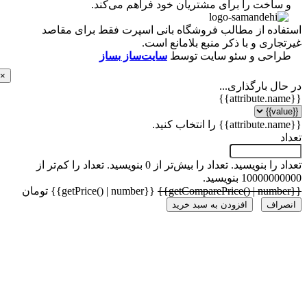
ساخت را برای مشتریان خود فراهم می‌کند.
اده از مطالب فروشگاه بانی اسپرت فقط برای مقاصد
اری و با ذکر منبع بلامانع است.
احی و سئو سایت توسط
سایت‌ساز بساز
×
ل بارگذاری...
 را بنویسید.
تعداد را بیش‌تر از 0 بنویسید.
تعداد را کم‌تر از
1000 بنویسید.
{{getPrice() | number}} تومان
راف
افزودن به سبد خرید