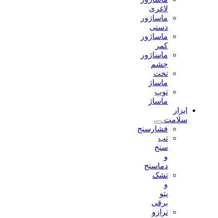
لاغری
ماساژور
دستی
ماساژور
کمر
ماساژور
چشم
تخت
ماساژ
توپ
ماساژ
ابزار
سلامت
فشارسنج
تب
سنج
و
دماسنج
تشک
و
پتو
برقی
ترازو