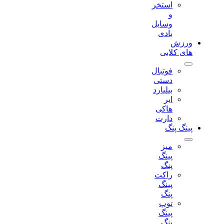
استخر
و
وسایل
بادی
ورزش
های کلابی
فوتبال
دستی
بیلیارد
ایر
هاکی
دارت
پینگ پنگ
میز
پینگ
پنگ
راکت
پینگ
پنگ
توپ
پینگ
پنگ