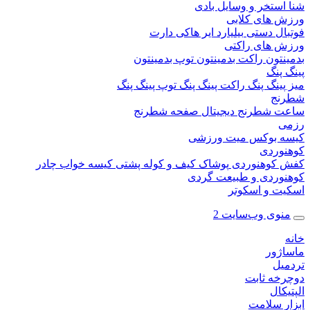
ستخر و وسایل بادی
 های کلابی
ال دستی
بیلیارد
ایر هاکی
دارت
 های راکتی
نتون
راکت بدمینتون
توپ بدمینتون
پنگ
ینگ پنگ
راکت پینگ پنگ
توپ پینگ پنگ
نج
 شطرنج دیجیتال
صفحه شطرنج
 بوکس
میت ورزشی
وردی
کوهنوردی
پوشاک
کیف و کوله پشتی
کیسه خواب
چادر
وردی و طبیعت گردی
ت و اسکوتر
وی وب‌سایت 2
ژور
یل
خه ثابت
کال
ر سلامت