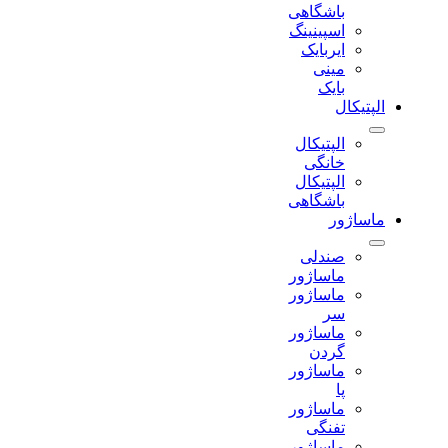
باشگاهی
اسپینینگ
ایربایک
مینی
بایک
الپتیکال
الپتیکال
خانگی
الپتیکال
باشگاهی
ماساژور
صندلی
ماساژور
ماساژور
سر
ماساژور
گردن
ماساژور
پا
ماساژور
تفنگی
ماساژور