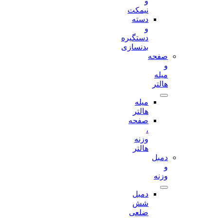
و
نیمکت
دسته
و
دستگیره
بدنسازی
صفحه
و
میله
هالتر
میله
هالتر
صفحه
،
وزنه
هالتر
دمبل
و
وزنه
دمبل
شش
ضلعی