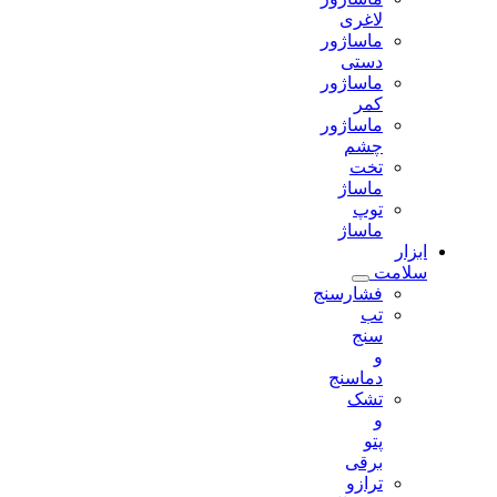
لاغری
ماساژور
دستی
ماساژور
کمر
ماساژور
چشم
تخت
ماساژ
توپ
ماساژ
ابزار
سلامت
فشارسنج
تب
سنج
و
دماسنج
تشک
و
پتو
برقی
ترازو