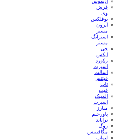
آذیموس
فرش
وی
بوفلکس
آیرون
مستر
استرانگ
مستر
جی
ایکس
رکورد
اسپرت
اسالت
فیتنس
تاپ
فیت
المپیک
اسپرت
مبارز
پاورجیم
تراباند
روگ
مگافیتنس
لیوآپ