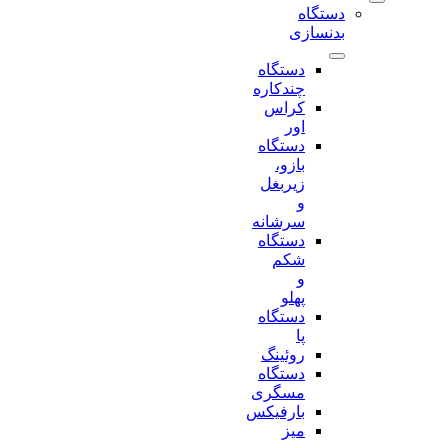
دستگاه
بدنسازی
دستگاه
چندکاره
کراس
اور
دستگاه
بازو،
زیربغل
و
سرشانه
دستگاه
شکم
و
پهلو
دستگاه
پا
روئینگ
دستگاه
مسگری
بارفیکس
میز