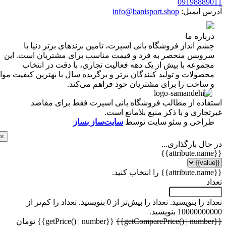
0919888
 ایمیل:
info@banisport.shop
اره ما
 انداز فروشگاه‌ بانی اسپرت، تامین برندهای برتر دنیا با
ویس منحصر به فرد و قیمت مناسب برای مشتریان است. این
موعه با بیش از یک دهه فعالیت تجاری، با دقت در انتخاب
ولات و تولید کنندگان برتر و برگزیده سال با بهترین کیفیت مواد
ساخت را برای مشتریان خود فراهم می‌کند.
اده از مطالب فروشگاه بانی اسپرت فقط برای مقاصد
اری و با ذکر منبع بلامانع است.
احی و سئو سایت توسط
سایت‌ساز بساز
×
ل بارگذاری...
 را بنویسید.
تعداد را بیش‌تر از 0 بنویسید.
تعداد را کم‌تر از
1000 بنویسید.
{{getPrice() | number}} تومان