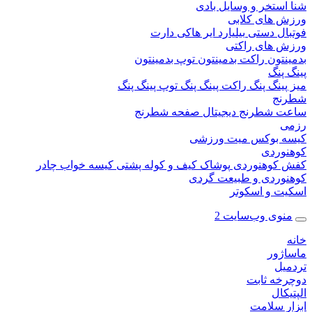
ستخر و وسایل بادی
 های کلابی
ال دستی
بیلیارد
ایر هاکی
دارت
 های راکتی
نتون
راکت بدمینتون
توپ بدمینتون
پنگ
ینگ پنگ
راکت پینگ پنگ
توپ پینگ پنگ
نج
 شطرنج دیجیتال
صفحه شطرنج
 بوکس
میت ورزشی
وردی
کوهنوردی
پوشاک
کیف و کوله پشتی
کیسه خواب
چادر
وردی و طبیعت گردی
ت و اسکوتر
وی وب‌سایت 2
ژور
یل
خه ثابت
کال
ر سلامت