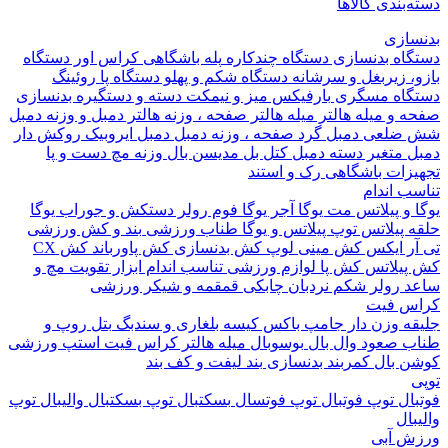
بندی کالاها
ازی
اه بدنسازی
دستگاه چندکاره
پله باشگاهی
کراس اور
دستگاه
 زیربغل و سرشانه
دستگاه شکم و پهلو
دستگاه پا
روئینگ
اه مسگری
بارفیکس
میز و نیمکت
دسته و دستگیره بدنسازی
 و میله هالتر
میله هالتر
صفحه ، وزنه هالتر
دمبل و وزنه
دمبل
ضلعی
دمبل گرد
صفحه ، وزنه دمبل
دمبل ایروبیک روکش دار
 متغیر
دسته دمبل
کتل بل
مدیسن بال
وزنه مچ دست و پا
زات باشگاهی
رک و استند
 اندام
و پیلاتس
مت یوگا
آجر یوگا
فوم رولر
دستکش و جوراب یوگا
 پیلاتس
توپ پیلاتس و یوگا
طناب ورزشی
بند و کش ورزشی
ر ایکس
کش مینی لوپ
کش بدنسازی
کش پاورباند
کش CX
یلاتس
کش پا
لوازم ورزشی تناسب اندام
ابزار تقویت مچ و
د
رولر شکم
نردبان چابکی
قمقمه و شیکر ورزشی
 فیت
ه وزن دار
جامپ باکس
کیسه بلغاری و سندبگ
بتل روپ و
 صعود
وال بال
بوسوبال
میله هالتر کراس فیت
استپ ورزشی
 بال
کمربند بدنسازی
بند لیفت و کف بند
ال
توپ فوتبال
توپ فوتسال
بسکتبال
توپ بسکتبال
والیبال
توپ
ال
 آبی