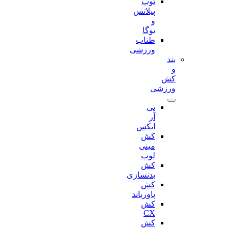
توپ
پیلاتس
و
یوگا
طناب
ورزشی
بند
و
کش
ورزشی
تی
آر
ایکس
کش
مینی
لوپ
کش
بدنسازی
کش
پاورباند
کش
CX
کش