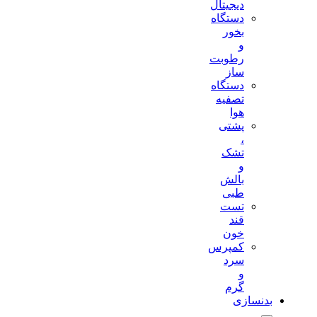
دیجیتال
دستگاه
بخور
و
رطوبت
ساز
دستگاه
تصفیه
هوا
پشتی
،
تشک
و
بالش
طبی
تست
قند
خون
کمپرس
سرد
و
گرم
بدنسازی