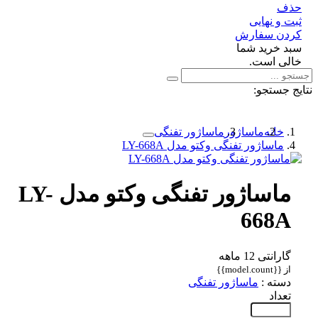
ف
 و نهایی
دن سفارش
د خرید شما
لی است.
 جستجو:
خانه
ماساژور
ماساژور تفنگی
ماساژور تفنگی وکتو مدل LY-668A
ماساژور تفنگی وکتو مدل LY-
668A
گارانتی 12 ماهه
از {{model.count}}
دسته :
ماساژور تفنگی
تعداد