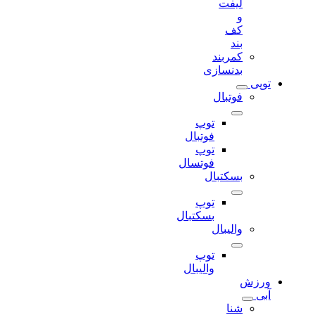
لیفت
و
کف
بند
کمربند
بدنسازی
توپی
فوتبال
توپ
فوتبال
توپ
فوتسال
بسکتبال
توپ
بسکتبال
والیبال
توپ
والیبال
ورزش
آبی
شنا