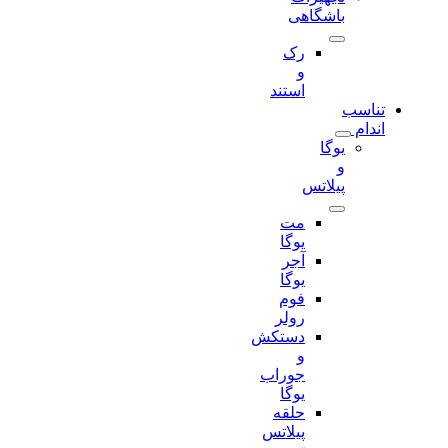
باشگاهی
رک
و
استند
تناسب
اندام
یوگا
و
پیلاتس
مت
یوگا
آجر
یوگا
فوم
رولر
دستکش
و
جوراب
یوگا
حلقه
پیلاتس