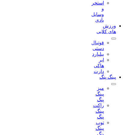
استخر
و
وسایل
بادی
ورزش
های کلابی
فوتبال
دستی
بیلیارد
ایر
هاکی
دارت
پینگ پنگ
میز
پینگ
پنگ
راکت
پینگ
پنگ
توپ
پینگ
پنگ