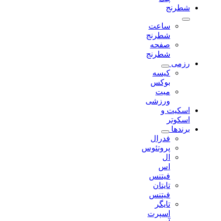
شطرنج
ساعت
شطرنج
صفحه
شطرنج
رزمی
کیسه
بوکس
میت
ورزشی
اسکیت و
اسکوتر
برندها
فدرال
پروتئوس
ال
اس
فیتنس
تایتان
فیتنس
تایگر
اسپرت