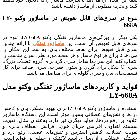
و تجربه مطلوبی از ماساژ داشته باشید.
تنوع در سری‌های قابل تعویض در ماساژور وکتو LY-
6
یکی دیگر از ویژگی‌های ماساژور تفنگی وکتو LY-668A، تنوع در
ی قابل تعویض آن است. این
ماساژور تفنگی
با ارائه چندین
قابل تعویض برای نقاط مختلف بدن، به شما این امکان را
د تا برای هر نوع ماساژ و هر نقطه مورد نظر، سری مناسب را
اب کنید. این سری‌ها شامل سری گرد برای گروه عضلات بزرگ،
سری U شکل برای گردن و ستون فقرات، سری صاف برای کل
‌های بدن و سری گلوله‌ای برای مفاصل می‌باشد.
ید و کاربردهای ماساژور تفنگی وکتو مدل
LY-6
استفاده از ماساژور وکتو LY-668A برای بهبود عملکرد بدن و کاهش
ا و تنش‌های عضلانی بسیار موثر است. این دستگاه ماساژور
 بر رفع دردها، فواید دیگری نیز دارد. به‌عنوان مثال، تقویت
م لنفاوی، افزایش جریان خون، افزایش انعطاف پذیری و
ت عضلات، کاهش استرس و تنش‌های عصبی، رفع درد و
ی عضلات و آزادسازی اسید لاکتیک از جمله این فواید است.