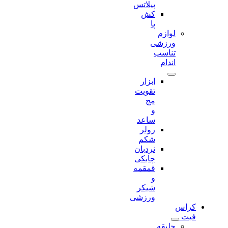
پیلاتس
کش
پا
لوازم
ورزشی
تناسب
اندام
ابزار
تقویت
مچ
و
ساعد
رولر
شکم
نردبان
چابکی
قمقمه
و
شیکر
ورزشی
کراس
فیت
جلیقه