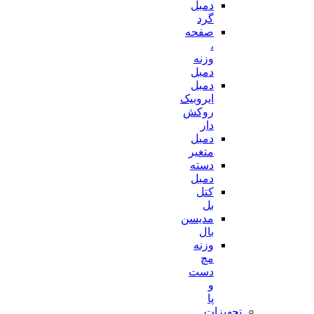
دمبل
گرد
صفحه
،
وزنه
دمبل
دمبل
ایروبیک
روکش
دار
دمبل
متغیر
دسته
دمبل
کتل
بل
مدیسن
بال
وزنه
مچ
دست
و
پا
تجهیزات