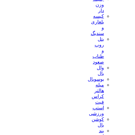
وزن
دار
کیسه
بلغاری
و
سندبگ
بتل
روپ
و
طناب
صعود
وال
بال
بوسوبال
میله
هالتر
کراس
فیت
استپ
ورزشی
کوشن
بال
بند