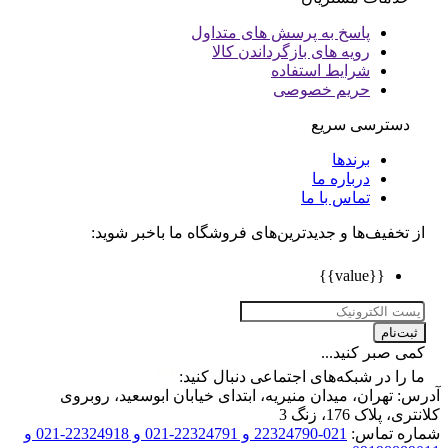
پاسخ به پرسش های متداول
رویه های بازگرداندن کالا
شرایط استفاده
حریم خصوصی
دسترسی سریع
برندها
درباره ما
تماس با ما
تخفیف‌ها و جدیدترین‌های فروشگاه ما باخبر شوید:
{{value}}
ت‌نام
 صبر کنید...
را در شبکه‌های اجتماعی دنبال کنید:
 تهران، میدان منیریه، ابتدای خیابان ابوسعید، روبروی
 پلاک 176، زنگ 3
ه تماس:
021-22324790 و 22324791-021 و 22324918-021 و