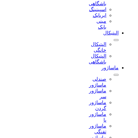
باشگاهی
اسپینینگ
ایربایک
مینی
بایک
الپتیکال
الپتیکال
خانگی
الپتیکال
باشگاهی
ماساژور
صندلی
ماساژور
ماساژور
سر
ماساژور
گردن
ماساژور
پا
ماساژور
تفنگی
ماساژور