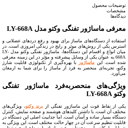
حات محصول
صات
ه‌ها
ی ماساژور تفنگی وکتو مدل LY-668A
ده از دستگاه‌های ماساژ برای بهبود و رفع دردهای عضلانی و
س یکی از روش‌های موثر و رایج در زندگی امروزی است. در
میان انواع و اقسام این دستگاه‌ها، ماساژور تفنگی وکتو مدل LY-
668A به ‌عنوان یکی از وسایل پیشرفته و مؤثر در این زمینه معرفی
است. این
ماساژور
با بهره‌گیری از تکنولوژی قابلیت شارژ
، تجربه‌ای منحصر به ‌فرد از ماساژ را برای شما به ارمغان
رد.
گی‌های منحصربه‌فرد ماساژور تفنگی
LY-6
از نقاط قوت این ماساژور تفنگی از
برند وکتو
، ویژگی‌های
ف آن است. با داشتن کلیدهای هوشمند و صفحه نمایش، کنترل
اه بسیار ساده و آسان است. اما جذابیت اصلی این دستگاه در
یت تنظیم سرعت آن در چهار حالت مختلف است. این ویژگی به
ین امکان را می‌دهد تا سرعت ماساژ را به دلخواه خود تنظیم