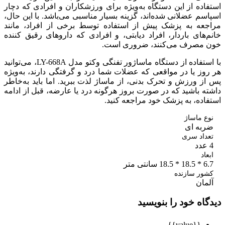
ده از این دستگاه به‌ویژه برای ورزشکاران و افرادی که دچار
م عضلانی شده‌اند، گزینه بسیار مناسبی می‌باشد. با این حال،
عه به پزشک پیش از استفاده توسط برخی از افراد، مانند
های باردار، افراد دیابتی، و افرادی که داروهای رقیق کننده
مصرف می‌کنند، ضروری است.
با استفاده از دستگاه ماساژور تفنگی وکتو مدل LY-668A، می‌توانید
ز یا در مواقعی که عضلات شما درد و گرفتگی دارند، به‌ویژه
 ورزش و تحرک بدنی، از ماساژ لذت ببرید. اما باید به‌خاطر
 باشید که در صورت بروز هرگونه درد یا عارضه، قبل از ادامه
ده، به پزشک خود مراجعه کنید.
 ماساژ
به ای
داد سری
اد
انتی متر
ور سازنده
مان
اه خود را بنویسید
{{value}}