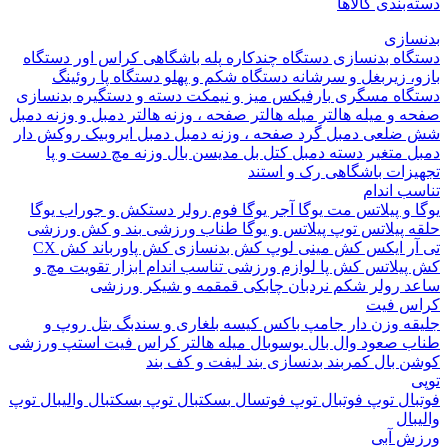
بندی کالاها
ازی
اه بدنسازی
دستگاه چندکاره
پله باشگاهی
کراس اور
دستگاه
 زیربغل و سرشانه
دستگاه شکم و پهلو
دستگاه پا
روئینگ
اه مسگری
بارفیکس
میز و نیمکت
دسته و دستگیره بدنسازی
 و میله هالتر
میله هالتر
صفحه ، وزنه هالتر
دمبل و وزنه
دمبل
ضلعی
دمبل گرد
صفحه ، وزنه دمبل
دمبل ایروبیک روکش دار
 متغیر
دسته دمبل
کتل بل
مدیسن بال
وزنه مچ دست و پا
زات باشگاهی
رک و استند
 اندام
و پیلاتس
مت یوگا
آجر یوگا
فوم رولر
دستکش و جوراب یوگا
 پیلاتس
توپ پیلاتس و یوگا
طناب ورزشی
بند و کش ورزشی
ر ایکس
کش مینی لوپ
کش بدنسازی
کش پاورباند
کش CX
یلاتس
کش پا
لوازم ورزشی تناسب اندام
ابزار تقویت مچ و
د
رولر شکم
نردبان چابکی
قمقمه و شیکر ورزشی
 فیت
ه وزن دار
جامپ باکس
کیسه بلغاری و سندبگ
بتل روپ و
 صعود
وال بال
بوسوبال
میله هالتر کراس فیت
استپ ورزشی
 بال
کمربند بدنسازی
بند لیفت و کف بند
ال
توپ فوتبال
توپ فوتسال
بسکتبال
توپ بسکتبال
والیبال
توپ
ال
 آبی