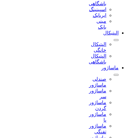
باشگاهی
اسپینینگ
ایربایک
مینی
بایک
الپتیکال
الپتیکال
خانگی
الپتیکال
باشگاهی
ماساژور
صندلی
ماساژور
ماساژور
سر
ماساژور
گردن
ماساژور
پا
ماساژور
تفنگی
ماساژور