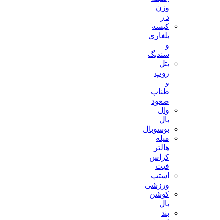
وزن
دار
کیسه
بلغاری
و
سندبگ
بتل
روپ
و
طناب
صعود
وال
بال
بوسوبال
میله
هالتر
کراس
فیت
استپ
ورزشی
کوشن
بال
بند