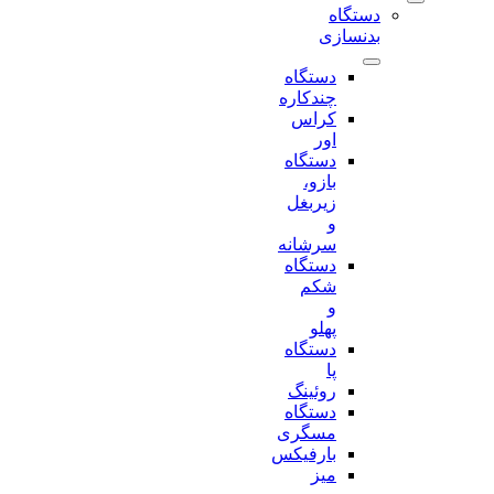
دستگاه
بدنسازی
دستگاه
چندکاره
کراس
اور
دستگاه
بازو،
زیربغل
و
سرشانه
دستگاه
شکم
و
پهلو
دستگاه
پا
روئینگ
دستگاه
مسگری
بارفیکس
میز