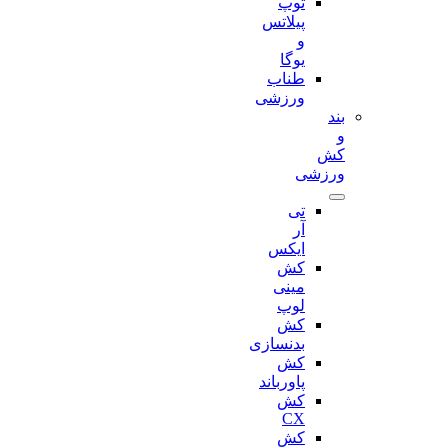
توپ
پیلاتس
و
یوگا
طناب
ورزشی
بند
و
کش
ورزشی
تی
آر
ایکس
کش
مینی
لوپ
کش
بدنسازی
کش
پاورباند
کش
CX
کش