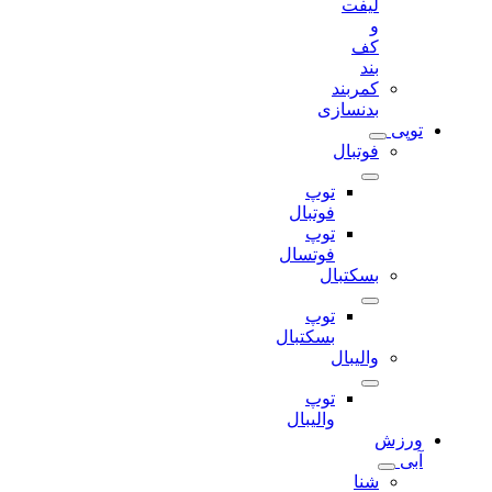
لیفت
و
کف
بند
کمربند
بدنسازی
توپی
فوتبال
توپ
فوتبال
توپ
فوتسال
بسکتبال
توپ
بسکتبال
والیبال
توپ
والیبال
ورزش
آبی
شنا