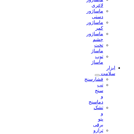
لاغری
ماساژور
دستی
ماساژور
کمر
ماساژور
چشم
تخت
ماساژ
توپ
ماساژ
ابزار
سلامت
فشارسنج
تب
سنج
و
دماسنج
تشک
و
پتو
برقی
ترازو