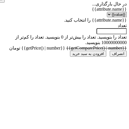
ل بارگذاری...
 را بنویسید.
تعداد را بیش‌تر از 0 بنویسید.
تعداد را کم‌تر از
1000 بنویسید.
{{getPrice() | number}} تومان
راف
افزودن به سبد خرید