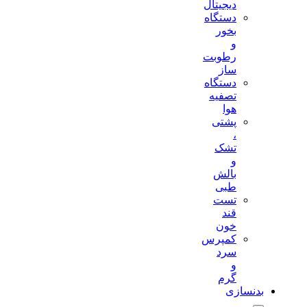
دیجیتال
دستگاه
بخور
و
رطوبت
ساز
دستگاه
تصفیه
هوا
پشتی
،
تشک
و
بالش
طبی
تست
قند
خون
کمپرس
سرد
و
گرم
بدنسازی