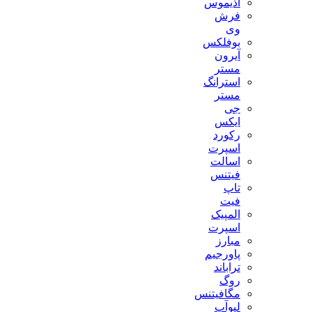
آذیموس
فرش
وی
بوفلکس
آیرون
مستر
استرانگ
مستر
جی
ایکس
رکورد
اسپرت
اسالت
فیتنس
تاپ
فیت
المپیک
اسپرت
مبارز
پاورجیم
تراباند
روگ
مگافیتنس
لیوآپ