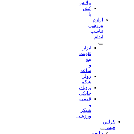
پیلاتس
کش
پا
لوازم
ورزشی
تناسب
اندام
ابزار
تقویت
مچ
و
ساعد
رولر
شکم
نردبان
چابکی
قمقمه
و
شیکر
ورزشی
کراس
فیت
جلیقه