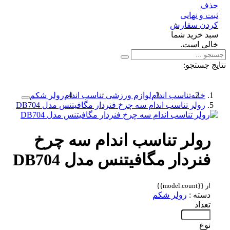
ف
 و نهایی
دن سفارش
د خرید شما
لی است.
 جستجو:
خانه
تناسب اندام
لوازم ورزشی تناسب اندام
رولر شکم
رولر تناسب اندام سه چرخ فنردار مگافیتنس مدل DB704
رولر تناسب اندام سه چرخ
فنردار مگافیتنس مدل DB704
از {{model.count}}
دسته :
رولر شکم
تعداد
نوع