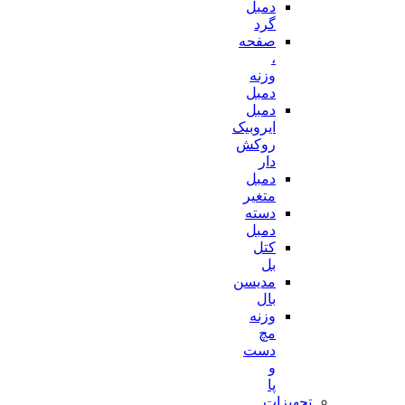
دمبل
گرد
صفحه
،
وزنه
دمبل
دمبل
ایروبیک
روکش
دار
دمبل
متغیر
دسته
دمبل
کتل
بل
مدیسن
بال
وزنه
مچ
دست
و
پا
تجهیزات