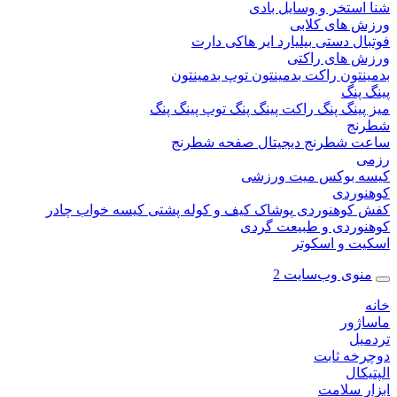
ستخر و وسایل بادی
 های کلابی
ال دستی
بیلیارد
ایر هاکی
دارت
 های راکتی
نتون
راکت بدمینتون
توپ بدمینتون
پنگ
ینگ پنگ
راکت پینگ پنگ
توپ پینگ پنگ
نج
 شطرنج دیجیتال
صفحه شطرنج
 بوکس
میت ورزشی
وردی
کوهنوردی
پوشاک
کیف و کوله پشتی
کیسه خواب
چادر
وردی و طبیعت گردی
ت و اسکوتر
وی وب‌سایت 2
ژور
یل
خه ثابت
کال
ر سلامت