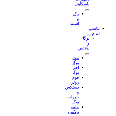
باشگاهی
رک
و
استند
تناسب
اندام
یوگا
و
پیلاتس
مت
یوگا
آجر
یوگا
فوم
رولر
دستکش
و
جوراب
یوگا
حلقه
پیلاتس