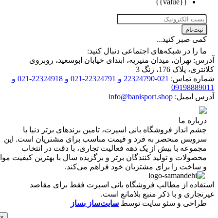
{{value}}
ت‌نام
 صبر کنید...
را در شبکه‌های اجتماعی دنبال کنید:
 تهران، میدان منیریه، ابتدای خیابان ابوسعید، روبروی
 پلاک 176، زنگ 3
ه تماس:
021-22324790 و 22324791-021 و 22324918-021 و
0919888
 ایمیل:
info@banisport.shop
اره ما
 انداز فروشگاه‌ بانی اسپرت، تامین برندهای برتر دنیا با
ویس منحصر به فرد و قیمت مناسب برای مشتریان است. این
موعه با بیش از یک دهه فعالیت تجاری، با دقت در انتخاب
ولات و تولید کنندگان برتر و برگزیده سال با بهترین کیفیت مواد
ساخت را برای مشتریان خود فراهم می‌کند.
اده از مطالب فروشگاه بانی اسپرت فقط برای مقاصد
اری و با ذکر منبع بلامانع است.
احی و سئو سایت توسط
سایت‌ساز بساز
×