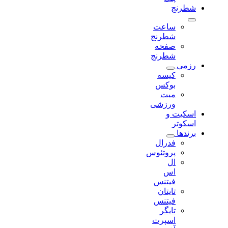
شطرنج
ساعت
شطرنج
صفحه
شطرنج
رزمی
کیسه
بوکس
میت
ورزشی
اسکیت و
اسکوتر
برندها
فدرال
پروتئوس
ال
اس
فیتنس
تایتان
فیتنس
تایگر
اسپرت