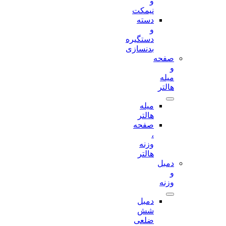
و
نیمکت
دسته
و
دستگیره
بدنسازی
صفحه
و
میله
هالتر
میله
هالتر
صفحه
،
وزنه
هالتر
دمبل
و
وزنه
دمبل
شش
ضلعی