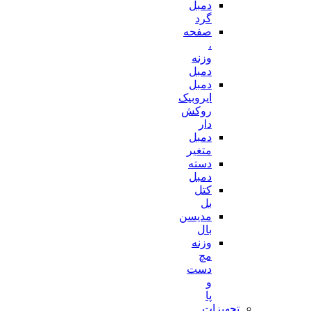
دمبل
گرد
صفحه
،
وزنه
دمبل
دمبل
ایروبیک
روکش
دار
دمبل
متغیر
دسته
دمبل
کتل
بل
مدیسن
بال
وزنه
مچ
دست
و
پا
تجهیزات