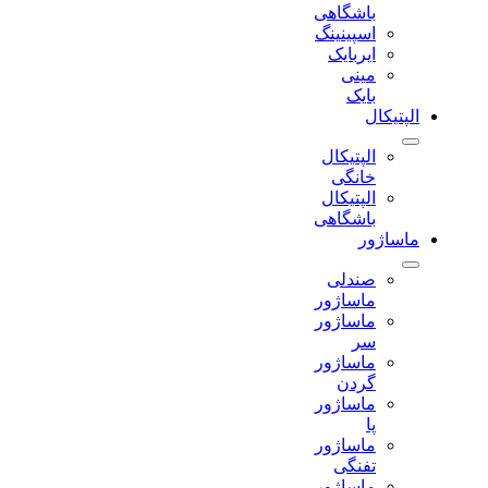
باشگاهی
اسپینینگ
ایربایک
مینی
بایک
الپتیکال
الپتیکال
خانگی
الپتیکال
باشگاهی
ماساژور
صندلی
ماساژور
ماساژور
سر
ماساژور
گردن
ماساژور
پا
ماساژور
تفنگی
ماساژور