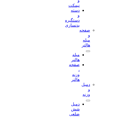
و
نیمکت
دسته
و
دستگیره
بدنسازی
صفحه
و
میله
هالتر
میله
هالتر
صفحه
،
وزنه
هالتر
دمبل
و
وزنه
دمبل
شش
ضلعی