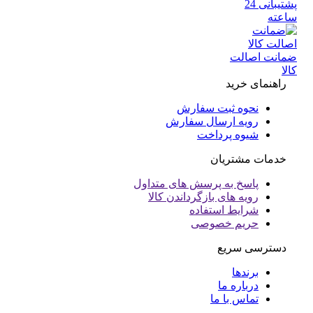
پشتیبانی 24
عته
انت اصالت
ا
راهنمای خرید
نحوه ثبت سفارش
رویه ارسال سفارش
شیوه پرداخت
خدمات مشتریان
پاسخ به پرسش های متداول
رویه های بازگرداندن کالا
شرایط استفاده
حریم خصوصی
دسترسی سریع
برندها
درباره ما
تماس با ما