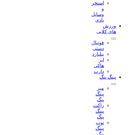
استخر
و
وسایل
بادی
ورزش
های کلابی
فوتبال
دستی
بیلیارد
ایر
هاکی
دارت
پینگ پنگ
میز
پینگ
پنگ
راکت
پینگ
پنگ
توپ
پینگ
پنگ