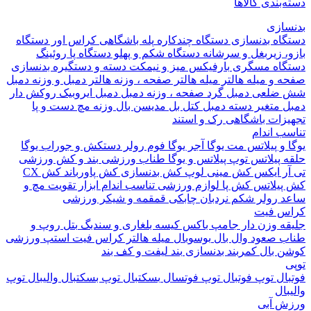
بندی کالاها
ازی
اه بدنسازی
دستگاه چندکاره
پله باشگاهی
کراس اور
دستگاه
 زیربغل و سرشانه
دستگاه شکم و پهلو
دستگاه پا
روئینگ
اه مسگری
بارفیکس
میز و نیمکت
دسته و دستگیره بدنسازی
 و میله هالتر
میله هالتر
صفحه ، وزنه هالتر
دمبل و وزنه
دمبل
ضلعی
دمبل گرد
صفحه ، وزنه دمبل
دمبل ایروبیک روکش دار
 متغیر
دسته دمبل
کتل بل
مدیسن بال
وزنه مچ دست و پا
زات باشگاهی
رک و استند
 اندام
و پیلاتس
مت یوگا
آجر یوگا
فوم رولر
دستکش و جوراب یوگا
 پیلاتس
توپ پیلاتس و یوگا
طناب ورزشی
بند و کش ورزشی
ر ایکس
کش مینی لوپ
کش بدنسازی
کش پاورباند
کش CX
یلاتس
کش پا
لوازم ورزشی تناسب اندام
ابزار تقویت مچ و
د
رولر شکم
نردبان چابکی
قمقمه و شیکر ورزشی
 فیت
ه وزن دار
جامپ باکس
کیسه بلغاری و سندبگ
بتل روپ و
 صعود
وال بال
بوسوبال
میله هالتر کراس فیت
استپ ورزشی
 بال
کمربند بدنسازی
بند لیفت و کف بند
ال
توپ فوتبال
توپ فوتسال
بسکتبال
توپ بسکتبال
والیبال
توپ
ال
 آبی