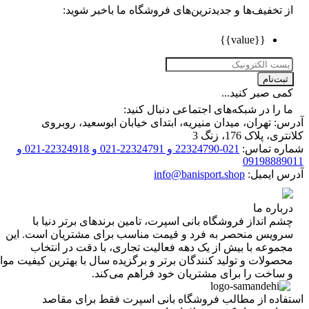
تخفیف‌ها و جدیدترین‌های فروشگاه ما باخبر شوید:
{{value}}
ت‌نام
 صبر کنید...
را در شبکه‌های اجتماعی دنبال کنید:
 تهران، میدان منیریه، ابتدای خیابان ابوسعید، روبروی
 پلاک 176، زنگ 3
ه تماس:
021-22324790 و 22324791-021 و 22324918-021 و
0919888
 ایمیل:
info@banisport.shop
اره ما
 انداز فروشگاه‌ بانی اسپرت، تامین برندهای برتر دنیا با
ویس منحصر به فرد و قیمت مناسب برای مشتریان است. این
موعه با بیش از یک دهه فعالیت تجاری، با دقت در انتخاب
ولات و تولید کنندگان برتر و برگزیده سال با بهترین کیفیت مواد
ساخت را برای مشتریان خود فراهم می‌کند.
اده از مطالب فروشگاه بانی اسپرت فقط برای مقاصد