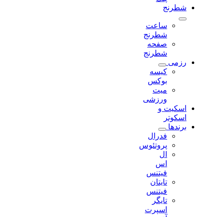
شطرنج
ساعت
شطرنج
صفحه
شطرنج
رزمی
کیسه
بوکس
میت
ورزشی
اسکیت و
اسکوتر
برندها
فدرال
پروتئوس
ال
اس
فیتنس
تایتان
فیتنس
تایگر
اسپرت