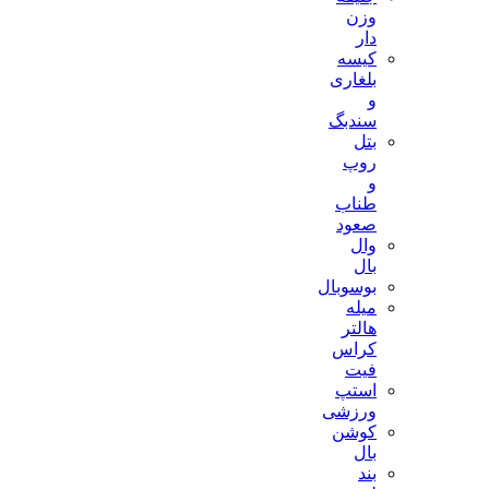
وزن
دار
کیسه
بلغاری
و
سندبگ
بتل
روپ
و
طناب
صعود
وال
بال
بوسوبال
میله
هالتر
کراس
فیت
استپ
ورزشی
کوشن
بال
بند