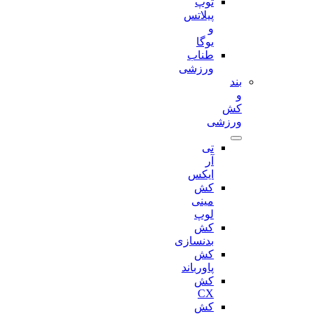
توپ
پیلاتس
و
یوگا
طناب
ورزشی
بند
و
کش
ورزشی
تی
آر
ایکس
کش
مینی
لوپ
کش
بدنسازی
کش
پاورباند
کش
CX
کش