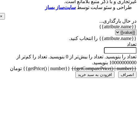
اری و با ذکر منبع بلامانع است.
احی و سئو سایت توسط
سایت‌ساز بساز
×
ل بارگذاری...
 را بنویسید.
تعداد را بیش‌تر از 0 بنویسید.
تعداد را کم‌تر از
1000 بنویسید.
{{getPrice() | number}} تومان
راف
افزودن به سبد خرید