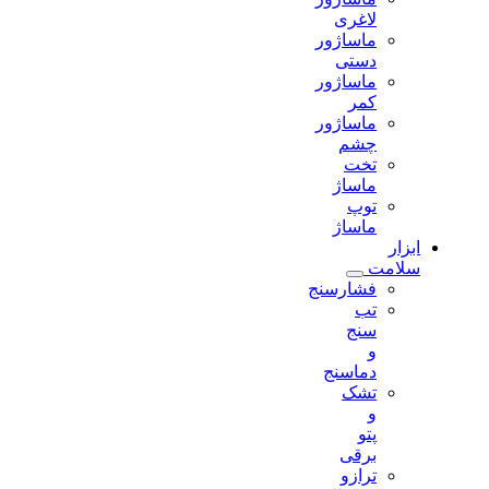
لاغری
ماساژور
دستی
ماساژور
کمر
ماساژور
چشم
تخت
ماساژ
توپ
ماساژ
ابزار
سلامت
فشارسنج
تب
سنج
و
دماسنج
تشک
و
پتو
برقی
ترازو