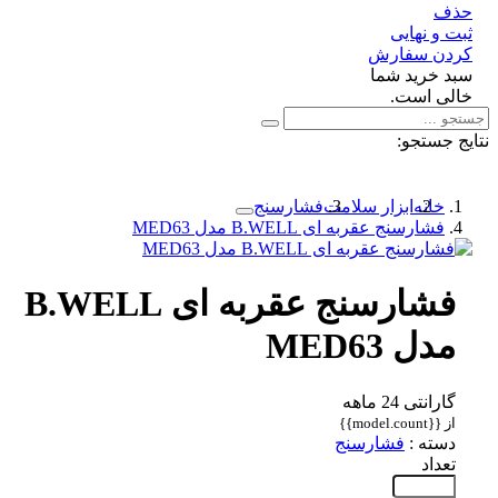
ف
 و نهایی
دن سفارش
د خرید شما
لی است.
 جستجو:
خانه
ابزار سلامت
فشارسنج
فشارسنج عقربه ای B.WELL مدل MED63
فشارسنج عقربه ای B.WELL
مدل MED63
گارانتی 24 ماهه
از {{model.count}}
دسته :
فشارسنج
تعداد