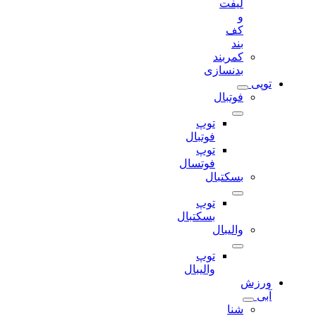
لیفت
و
کف
بند
کمربند
بدنسازی
توپی
فوتبال
توپ
فوتبال
توپ
فوتسال
بسکتبال
توپ
بسکتبال
والیبال
توپ
والیبال
ورزش
آبی
شنا