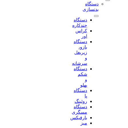
دستگاه
بدنسازی
دستگاه
چندکاره
کراس
اور
دستگاه
بازو،
زیربغل
و
سرشانه
دستگاه
شکم
و
پهلو
دستگاه
پا
روئینگ
دستگاه
مسگری
بارفیکس
میز