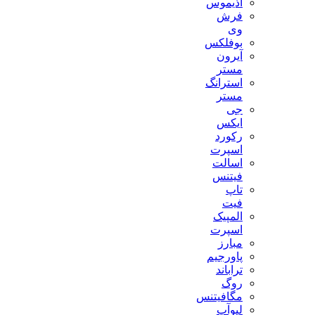
آذیموس
فرش
وی
بوفلکس
آیرون
مستر
استرانگ
مستر
جی
ایکس
رکورد
اسپرت
اسالت
فیتنس
تاپ
فیت
المپیک
اسپرت
مبارز
پاورجیم
تراباند
روگ
مگافیتنس
لیوآپ