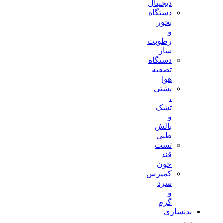
دیجیتال
دستگاه
بخور
و
رطوبت
ساز
دستگاه
تصفیه
هوا
پشتی
،
تشک
و
بالش
طبی
تست
قند
خون
کمپرس
سرد
و
گرم
بدنسازی