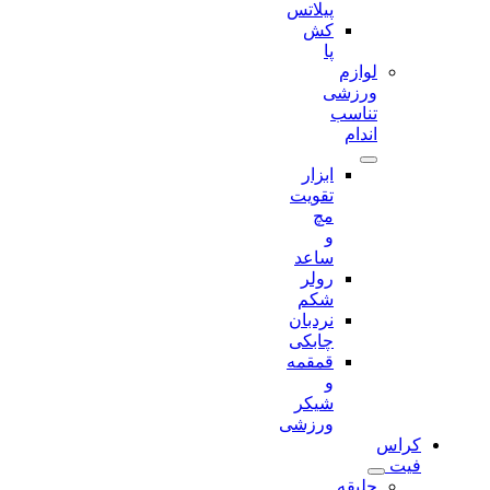
پیلاتس
کش
پا
لوازم
ورزشی
تناسب
اندام
ابزار
تقویت
مچ
و
ساعد
رولر
شکم
نردبان
چابکی
قمقمه
و
شیکر
ورزشی
کراس
فیت
جلیقه