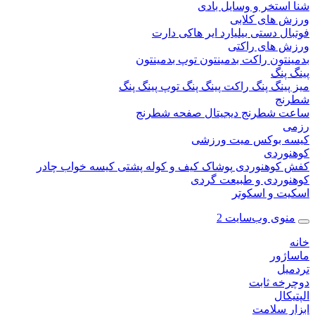
ستخر و وسایل بادی
 های کلابی
ال دستی
بیلیارد
ایر هاکی
دارت
 های راکتی
نتون
راکت بدمینتون
توپ بدمینتون
پنگ
ینگ پنگ
راکت پینگ پنگ
توپ پینگ پنگ
نج
 شطرنج دیجیتال
صفحه شطرنج
 بوکس
میت ورزشی
وردی
کوهنوردی
پوشاک
کیف و کوله پشتی
کیسه خواب
چادر
وردی و طبیعت گردی
ت و اسکوتر
وی وب‌سایت 2
ژور
یل
خه ثابت
کال
ر سلامت