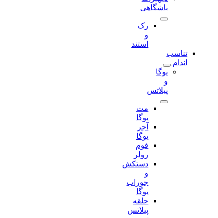
باشگاهی
رک
و
استند
تناسب
اندام
یوگا
و
پیلاتس
مت
یوگا
آجر
یوگا
فوم
رولر
دستکش
و
جوراب
یوگا
حلقه
پیلاتس